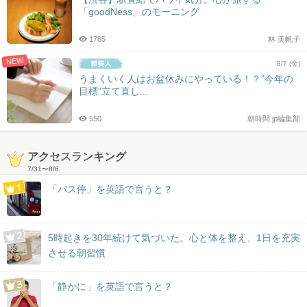
「goodNess」のモーニング
1785
林 美帆子
NEW
8/7 (金)
うまくいく人はお盆休みにやっている！？”今年の
目標”立て直し...
550
朝時間.jp編集部
アクセスランキング
7/31
〜
8/6
「バス停」を英語で言うと？
5時起きを30年続けて気づいた。心と体を整え、1日を充実
させる朝習慣
「静かに」を英語で言うと？