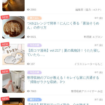
シ
ョ
2993
編集部（協力：eステ）
ン
NEW
8/7 (金)
つゆはレンジで簡単！にんにく香る「醤油そうめ
ん」の作り方
BLOG
6921
料理家 エプロン
NEW
8/7 (金)
【四コマ漫画】vol.217｜夏の風物詩！うたた寝し
ていたら…。
197
イラストレーターもちこ
NEW
8/7 (金)
整理収納のプロが教える！キレイな家に共通する
「掃除がラクな収納」3つ
7663
整理収納アドバイザー みほ
NEW
8/7 (金)
【渋谷】駅直結でハワイ気分。心が旅する