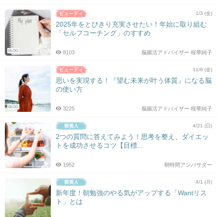
1/3 (金)
2025年をとびきり充実させたい！年始に取り組む
「セルフコーチング」のすすめ
BLOG
8103
脳腸活アドバイザー 桜華純子
11/8 (金)
思いを実現する！『望む未来が叶う体質』になる脳
の使い方
BLOG
3225
脳腸活アドバイザー 桜華純子
4/21 (日)
2つの質問に答えてみよう！思考を整え、ダイエッ
トを成功させるコツ【目標...
1952
朝時間アンバサダー
4/1 (月)
新年度！朝勉強のやる気がアップする「Wantリス
ト」とは