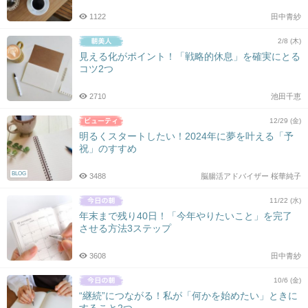
1122
田中青紗
2/8 (木)
見える化がポイント！「戦略的休息」を確実にとる
コツ2つ
2710
池田千恵
12/29 (金)
明るくスタートしたい！2024年に夢を叶える「予
祝」のすすめ
BLOG
3488
脳腸活アドバイザー 桜華純子
11/22 (水)
年末まで残り40日！「今年やりたいこと」を完了
させる方法3ステップ
3608
田中青紗
10/6 (金)
“継続”につながる！私が「何かを始めたい」ときに
すること2つ