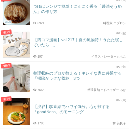
つゆはレンジで簡単！にんにく香る「醤油そうめ
ん」の作り方
BLOG
6921
料理家 エプロン
NEW
8/7 (金)
【四コマ漫画】vol.217｜夏の風物詩！うたた寝し
ていたら…。
197
イラストレーターもちこ
NEW
8/7 (金)
整理収納のプロが教える！キレイな家に共通する
「掃除がラクな収納」3つ
7663
整理収納アドバイザー みほ
NEW
8/7 (金)
【渋谷】駅直結でハワイ気分。心が旅する
「goodNess」のモーニング
1785
林 美帆子