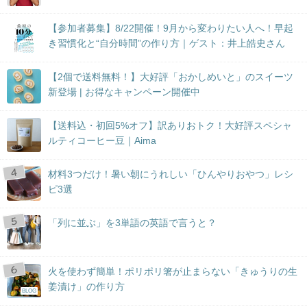
【参加者募集】8/22開催！9月から変わりたい人へ！早起
き習慣化と“自分時間”の作り方｜ゲスト：井上皓史さん
【2個で送料無料！】大好評「おかしめいと」のスイーツ
新登場 | お得なキャンペーン開催中
【送料込・初回5%オフ】訳ありおトク！大好評スペシャ
ルティコーヒー豆｜Aima
材料3つだけ！暑い朝にうれしい「ひんやりおやつ」レシ
ピ3選
「列に並ぶ」を3単語の英語で言うと？
火を使わず簡単！ポリポリ箸が止まらない「きゅうりの生
姜漬け」の作り方
BLOG