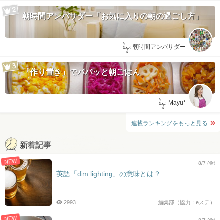
朝時間アンバサダー「お気に入りの朝の過ごし方」
by:
朝時間アンバサダー
「作り置き」でパパッと朝ごはん
by:
Mayu*
連載ランキングをもっと見る
新着記事
NEW
8/7 (金)
英語「dim lighting」の意味とは？
2993
編集部（協力：eステ）
NEW
8/7 (金)