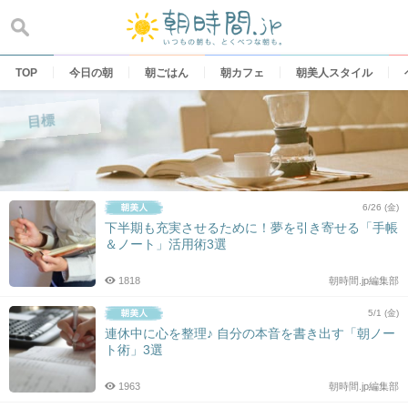
Skip
to
content
TOP
今日の朝
朝ごはん
朝カフェ
朝美人スタイル
目標
6/26 (金)
下半期も充実させるために！夢を引き寄せる「手帳
＆ノート」活用術3選
1818
朝時間.jp編集部
5/1 (金)
連休中に心を整理♪ 自分の本音を書き出す「朝ノー
ト術」3選
1963
朝時間.jp編集部