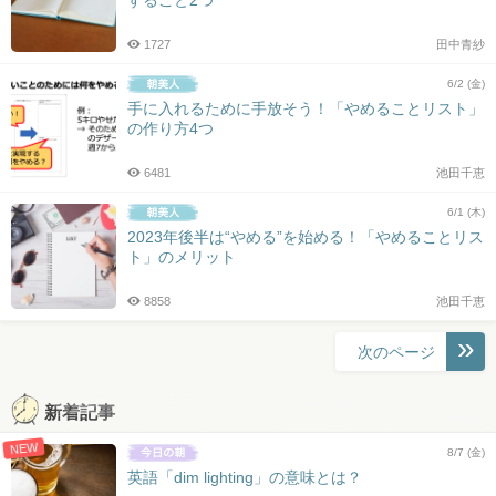
1727
田中青紗
6/2 (金)
手に入れるために手放そう！「やめることリスト」
の作り方4つ
6481
池田千恵
6/1 (木)
2023年後半は“やめる”を始める！「やめることリス
ト」のメリット
8858
池田千恵
投
次のページ
稿
ナ
新着記事
ビ
NEW
ゲ
8/7 (金)
ー
英語「dim lighting」の意味とは？