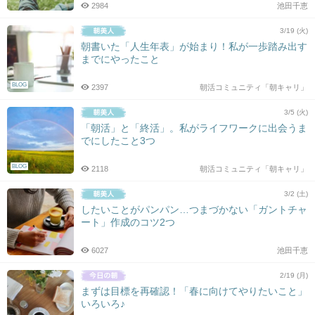
2984
池田千恵
3/19 (火)
朝書いた「人生年表」が始まり！私が一歩踏み出す
までにやったこと
BLOG
2397
朝活コミュニティ「朝キャリ」
3/5 (火)
「朝活」と「終活」。私がライフワークに出会うま
でにしたこと3つ
BLOG
2118
朝活コミュニティ「朝キャリ」
3/2 (土)
したいことがパンパン…つまづかない「ガントチャ
ート」作成のコツ2つ
6027
池田千恵
2/19 (月)
まずは目標を再確認！「春に向けてやりたいこと」
いろいろ♪