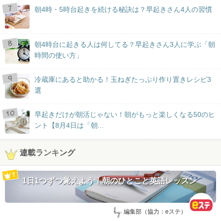
朝4時・5時台起きを続ける秘訣は？早起きさん4人の習慣
朝4時台に起きる人は何してる？早起きさん3人に学ぶ「朝
時間の使い方」
冷蔵庫にあると助かる！玉ねぎたっぷり作り置きレシピ3
選
早起きだけが朝活じゃない！朝がもっと楽しくなる50のヒ
ント【8月4日は「朝...
連載ランキング
1日1つずつ覚えよう！朝のひとこと英語レッスン
by:
編集部（協力：eステ）