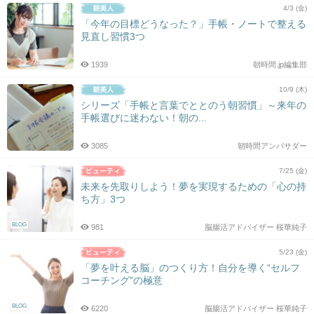
4/3 (金)
「今年の目標どうなった？」手帳・ノートで整える
見直し習慣3つ
1939
朝時間.jp編集部
10/9 (木)
シリーズ「手帳と言葉でととのう朝習慣」～来年の
手帳選びに迷わない！朝の...
3085
朝時間アンバサダー
7/25 (金)
未来を先取りしよう！夢を実現するための「心の持
ち方」3つ
BLOG
981
脳腸活アドバイザー 桜華純子
5/23 (金)
「夢を叶える脳」のつくり方！自分を導く“セルフ
コーチング”の極意
BLOG
6220
脳腸活アドバイザー 桜華純子