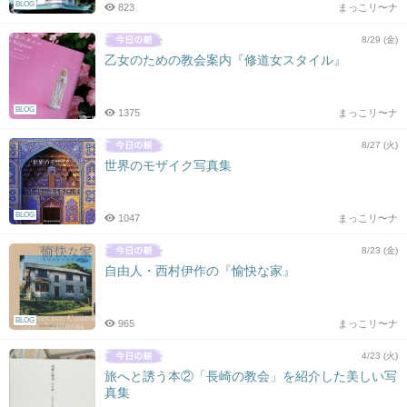
BLOG
823
まっこリ〜ナ
8/29 (金)
乙女のための教会案内『修道女スタイル』
BLOG
1375
まっこリ〜ナ
8/27 (火)
世界のモザイク写真集
BLOG
1047
まっこリ〜ナ
8/23 (金)
自由人・西村伊作の『愉快な家』
BLOG
965
まっこリ〜ナ
4/23 (火)
旅へと誘う本②「長崎の教会」を紹介した美しい写
真集