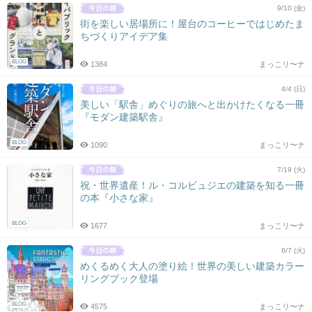
9/10 (金)
街を楽しい居場所に！屋台のコーヒーではじめたま
ちづくりアイデア集
BLOG
1384
まっこリ〜ナ
4/4 (日)
美しい「駅舎」めぐりの旅へと出かけたくなる一冊
『モダン建築駅舎』
BLOG
1090
まっこリ〜ナ
7/19 (火)
祝・世界遺産！ル・コルビュジエの建築を知る一冊
の本『小さな家』
BLOG
1677
まっこリ〜ナ
6/7 (火)
めくるめく大人の塗り絵！世界の美しい建築カラー
リングブック登場
BLOG
4575
まっこリ〜ナ