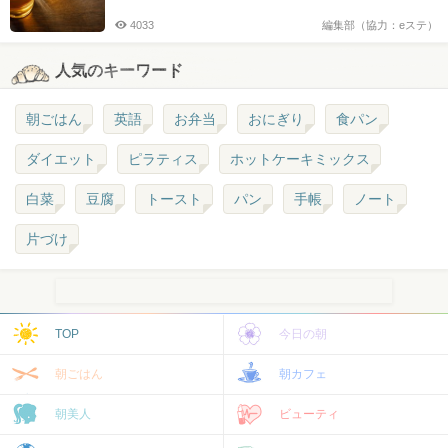
4033
編集部（協力：eステ）
人気のキーワード
朝ごはん
英語
お弁当
おにぎり
食パン
ダイエット
ピラティス
ホットケーキミックス
白菜
豆腐
トースト
パン
手帳
ノート
片づけ
TOP
今日の朝
朝ごはん
朝カフェ
朝美人
ビューティ