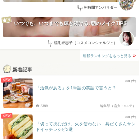
by:
朝時間アンバサダー
いつでも、いつまでも輝き続ける♪朝のメイクTIPS
by:
稲毛登志子（コスメコンシェルジュ）
連載ランキングをもっと見る
新着記事
NEW
8/8 (土)
「活気がある」を1単語の英語で言うと？
2399
編集部（協力：eステ）
NEW
8/8 (土)
「切って挟むだけ」火を使わない！具だくさんサン
ドイッチレシピ3選