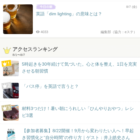
8/7 (金)
英語「dim lighting」の意味とは？
4033
編集部（協力：eステ）
アクセスランキング
8/1
〜
8/7
5時起きを30年続けて気づいた。心と体を整え、1日を充実
させる朝習慣
「バス停」を英語で言うと？
材料3つだけ！暑い朝にうれしい「ひんやりおやつ」レシ
ピ3選
【参加者募集】8/22開催！9月から変わりたい人へ！早起
き習慣化と“自分時間”の作り方｜ゲスト：井上皓史さん