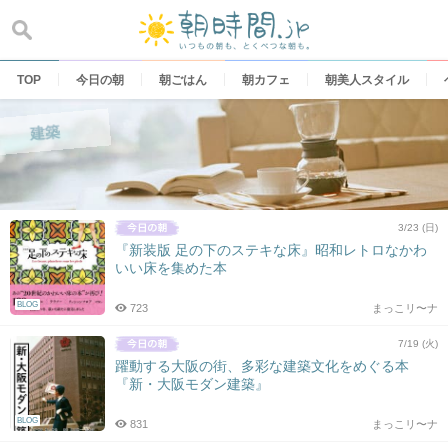
Skip
to
content
TOP
今日の朝
朝ごはん
朝カフェ
朝美人スタイル
建築
3/23 (日)
『新装版 足の下のステキな床』昭和レトロなかわ
いい床を集めた本
BLOG
723
まっこリ〜ナ
7/19 (火)
躍動する大阪の街、多彩な建築文化をめぐる本
『新・大阪モダン建築』
BLOG
831
まっこリ〜ナ