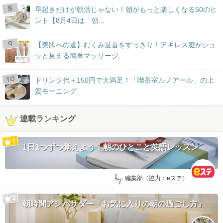
早起きだけが朝活じゃない！朝がもっと楽しくなる50のヒ
ント【8月4日は「朝...
【美脚への道】むくみ足首をすっきり！アキレス腱がシュ
ッと見える簡単マッサージ
BLOG
ドリンク代＋150円で大満足！「喫茶室ルノアール」の上
質モーニング
連載ランキング
1日1つずつ覚えよう！朝のひとこと英語レッスン
by:
編集部（協力：eステ）
朝時間アンバサダー「お気に入りの朝の過ごし方」