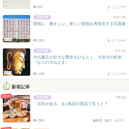
BLOG
620
まっこリ〜ナ
12/17 (月)
団地に、胸キュン。美しい団地を再発見する写真集
BLOG
1283
まっこリ〜ナ
12/1 (土)
大仏建立の壮大な歴史をひもとく、大迫力の絵本
『ならの大仏さま』
BLOG
1198
まっこリ〜ナ
新着記事
NEW
8/8 (土)
「活気がある」を1単語の英語で言うと？
2399
編集部（協力：eステ）