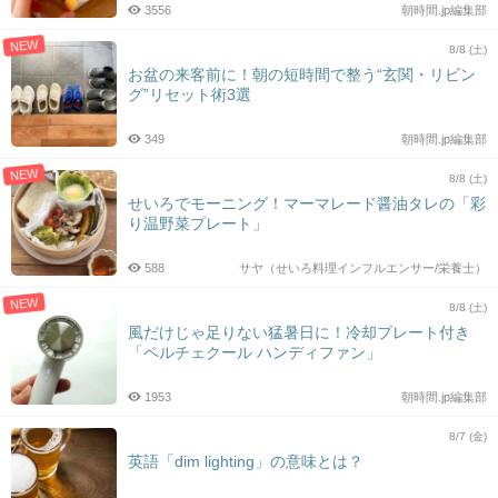
3556
朝時間.jp編集部
NEW
8/8 (土)
お盆の来客前に！朝の短時間で整う“玄関・リビン
グ”リセット術3選
349
朝時間.jp編集部
NEW
8/8 (土)
せいろでモーニング！マーマレード醤油タレの「彩
り温野菜プレート」
588
サヤ（せいろ料理インフルエンサー/栄養士）
NEW
8/8 (土)
風だけじゃ足りない猛暑日に！冷却プレート付き
「ペルチェクール ハンディファン」
1953
朝時間.jp編集部
8/7 (金)
英語「dim lighting」の意味とは？