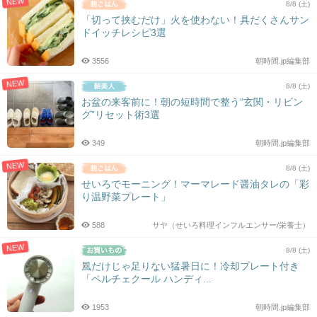
NEW
8/8 (土)
「切って挟むだけ」火を使わない！具だくさんサン
ドイッチレシピ3選
3556
朝時間.jp編集部
NEW
8/8 (土)
お盆の来客前に！朝の短時間で整う“玄関・リビン
グ”リセット術3選
349
朝時間.jp編集部
NEW
8/8 (土)
せいろでモーニング！マーマレード醤油タレの「彩
り温野菜プレート」
588
サヤ（せいろ料理インフルエンサー/栄養士）
NEW
8/8 (土)
風だけじゃ足りない猛暑日に！冷却プレート付き
「ペルチェクール ハンディ...
1953
朝時間.jp編集部