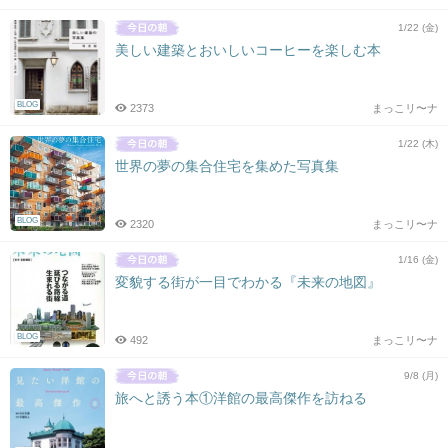
1/22 (金)
美しい建築とおいしいコーヒーを楽しむ本
BLOG
2373
まっこリ〜ナ
1/22 (木)
世界の夢の集合住宅を集めた写真集
BLOG
2320
まっこリ〜ナ
1/16 (金)
変貌する街が一目でわかる『未来の地図』
BLOG
492
まっこリ〜ナ
9/8 (月)
旅へと誘う本①洋館の最高傑作を訪ねる