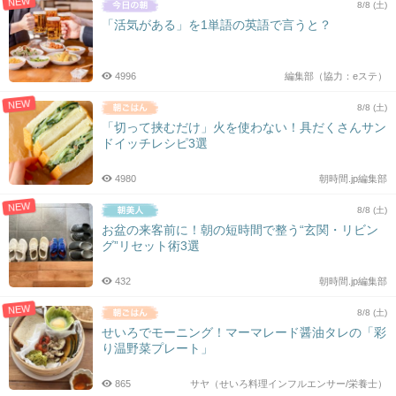
NEW
8/8 (土)
「活気がある」を1単語の英語で言うと？
4996
編集部（協力：eステ）
NEW
8/8 (土)
「切って挟むだけ」火を使わない！具だくさんサン
ドイッチレシピ3選
4980
朝時間.jp編集部
NEW
8/8 (土)
お盆の来客前に！朝の短時間で整う“玄関・リビン
グ”リセット術3選
432
朝時間.jp編集部
NEW
8/8 (土)
せいろでモーニング！マーマレード醤油タレの「彩
り温野菜プレート」
865
サヤ（せいろ料理インフルエンサー/栄養士）