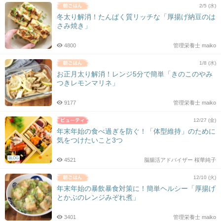
2/5 (水)
冬太り解消！たんぱく質リッチな「厚揚げ納豆のは
さみ焼き」
4800
管理栄養士 maiko
1/8 (水)
お正月太り解消！レンジ5分で簡単「きのこのやみ
つきレモンマリネ」
9177
管理栄養士 maiko
12/27 (金)
年末年始の食べ過ぎを防ぐ！「体型維持」のために
気をつけたいこと3つ
BLOG
4521
脳腸活アドバイザー 桜華純子
12/10 (火)
年末年始の暴飲暴食対策に！簡単ヘルシー「厚揚げ
とかぶのレンジみぞれ煮」
3401
管理栄養士 maiko