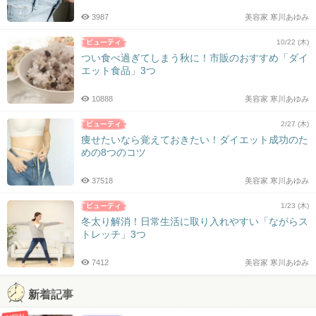
3987
美容家 寒川あゆみ
10/22 (木)
つい食べ過ぎてしまう秋に！市販のおすすめ「ダイ
エット食品」3つ
10888
美容家 寒川あゆみ
2/27 (木)
痩せたいなら覚えておきたい！ダイエット成功のた
めの8つのコツ
37518
美容家 寒川あゆみ
1/23 (木)
冬太り解消！日常生活に取り入れやすい「ながらス
トレッチ」3つ
7412
美容家 寒川あゆみ
新着記事