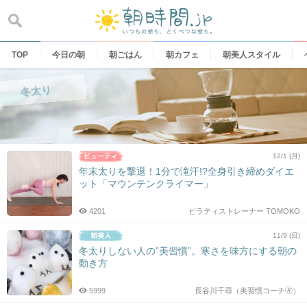
Skip
to
content
TOP
今日の朝
朝ごはん
朝カフェ
朝美人スタイル
冬太り
12/1 (月)
年末太りを撃退！1分で滝汗!?全身引き締めダイエ
ット「マウンテンクライマー」
4201
ピラティストレーナー TOMOKO
11/9 (日)
冬太りしない人の”美習慣”。寒さを味方にする朝の
動き方
5999
長谷川千尋（美習慣コーチ🄬）