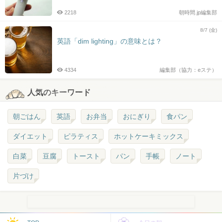
2218
朝時間.jp編集部
8/7 (金)
英語「dim lighting」の意味とは？
4334
編集部（協力：eステ）
人気のキーワード
朝ごはん
英語
お弁当
おにぎり
食パン
ダイエット
ピラティス
ホットケーキミックス
白菜
豆腐
トースト
パン
手帳
ノート
片づけ