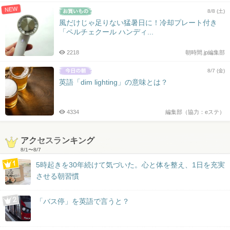
NEW
8/8 (土)
風だけじゃ足りない猛暑日に！冷却プレート付き
「ペルチェクール ハンディ...
2218
朝時間.jp編集部
8/7 (金)
英語「dim lighting」の意味とは？
4334
編集部（協力：eステ）
アクセスランキング
8/1
〜
8/7
5時起きを30年続けて気づいた。心と体を整え、1日を充実
させる朝習慣
「バス停」を英語で言うと？