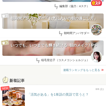
by:
編集部（協力：eステ）
朝時間アンバサダー「お気に入りの朝の過ごし方」
by:
朝時間アンバサダー
いつでも、いつまでも輝き続ける♪朝のメイクTIPS
by:
稲毛登志子（コスメコンシェルジュ）
連載ランキングをもっと見る
新着記事
NEW
8/8 (土)
「活気がある」を1単語の英語で言うと？