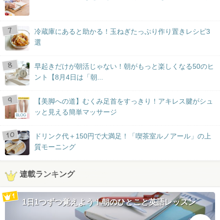
冷蔵庫にあると助かる！玉ねぎたっぷり作り置きレシピ3
選
早起きだけが朝活じゃない！朝がもっと楽しくなる50のヒ
ント【8月4日は「朝...
【美脚への道】むくみ足首をすっきり！アキレス腱がシュ
ッと見える簡単マッサージ
BLOG
ドリンク代＋150円で大満足！「喫茶室ルノアール」の上
質モーニング
連載ランキング
1日1つずつ覚えよう！朝のひとこと英語レッスン