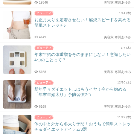
19346
美容家 寒川あゆみ
1/14 (木)
お正月太りを定着させない！燃焼スピードを高める
簡単ストレッチ♪
4149
美容家 寒川あゆみ
1/7 (木)
年末年始の体重増をそのままにしない！意識したい
4つのことって？
5158
美容家 寒川あゆみ
12/10 (木)
新年早々ダイエット…はもうイヤ！今から始める
「年末年始太り」予防習慣2つ
6169
美容家 寒川あゆみ
11/19 (木)
体の中と外から冬太り予防！おうちで簡単ストレッ
チ＆ダイエットアイテム3選