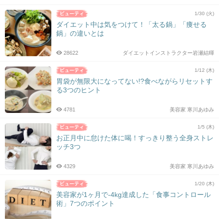
1/30 (火)
ダイエット中は気をつけて！「太る鍋」「痩せる
鍋」の違いとは
28622
ダイエットインストラクター岩瀬結暉
1/12 (木)
胃袋が無限大になってない!?食べながらリセットす
る3つのヒント
4781
美容家 寒川あゆみ
1/5 (木)
お正月中に怠けた体に喝！すっきり整う全身ストレ
ッチ3つ
4329
美容家 寒川あゆみ
1/20 (木)
美容家が1ヶ月で-4kg達成した「食事コントロール
術」7つのポイント