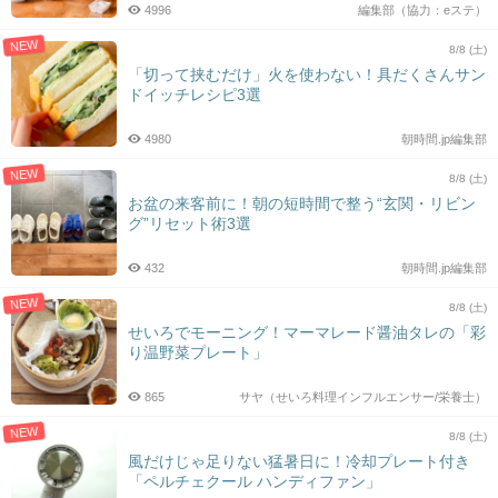
4996
編集部（協力：eステ）
NEW
8/8 (土)
「切って挟むだけ」火を使わない！具だくさんサン
ドイッチレシピ3選
4980
朝時間.jp編集部
NEW
8/8 (土)
お盆の来客前に！朝の短時間で整う“玄関・リビン
グ”リセット術3選
432
朝時間.jp編集部
NEW
8/8 (土)
せいろでモーニング！マーマレード醤油タレの「彩
り温野菜プレート」
865
サヤ（せいろ料理インフルエンサー/栄養士）
NEW
8/8 (土)
風だけじゃ足りない猛暑日に！冷却プレート付き
「ペルチェクール ハンディファン」