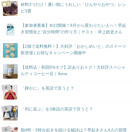
材料3つだけ！暑い朝にうれしい「ひんやりおやつ」レシ
ピ3選
【参加者募集】8/22開催！9月から変わりたい人へ！早起
き習慣化と“自分時間”の作り方｜ゲスト：井上皓史さん
【2個で送料無料！】大好評「おかしめいと」のスイーツ
新登場 | お得なキャンペーン開催中
【送料込・初回5%オフ】訳ありおトク！大好評スペシャ
ルティコーヒー豆｜Aima
「静かに」を英語で言うと？
「列に並ぶ」を3単語の英語で言うと？
朝4時・5時台起きを続ける秘訣は？早起きさん4人の習慣