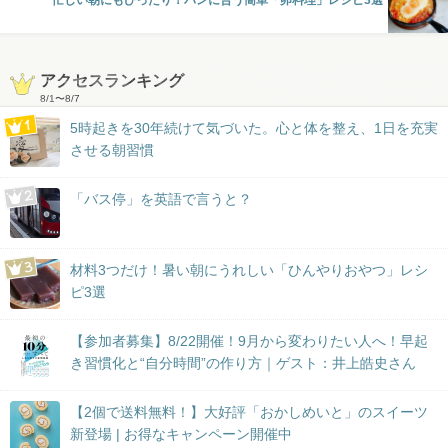
忙しい朝にもぴったり！パンに合う簡単「卵料理」レシピ3選
アクセスランキング
8/1
〜
8/7
5時起きを30年続けて気づいた。心と体を整え、1日を充実
させる朝習慣
「バス停」を英語で言うと？
材料3つだけ！暑い朝にうれしい「ひんやりおやつ」レシ
ピ3選
【参加者募集】8/22開催！9月から変わりたい人へ！早起
き習慣化と“自分時間”の作り方｜ゲスト：井上皓史さん
【2個で送料無料！】大好評「おかしめいと」のスイーツ
新登場 | お得なキャンペーン開催中