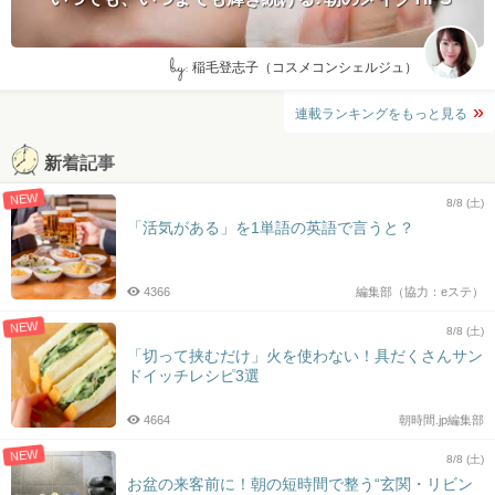
by:
稲毛登志子（コスメコンシェルジュ）
連載ランキングをもっと見る
新着記事
NEW
8/8 (土)
「活気がある」を1単語の英語で言うと？
4366
編集部（協力：eステ）
NEW
8/8 (土)
「切って挟むだけ」火を使わない！具だくさんサン
ドイッチレシピ3選
4664
朝時間.jp編集部
NEW
8/8 (土)
お盆の来客前に！朝の短時間で整う“玄関・リビン