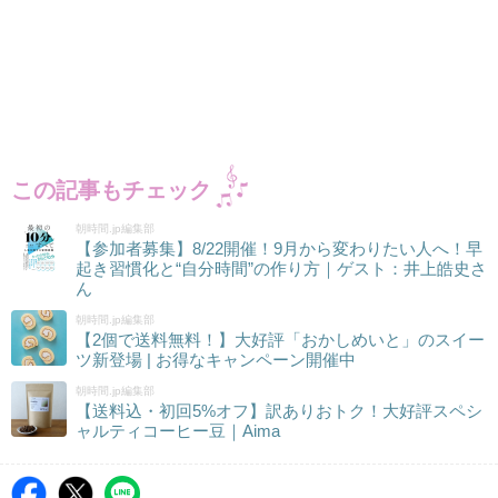
この記事もチェック
朝時間.jp編集部
【参加者募集】8/22開催！9月から変わりたい人へ！早
起き習慣化と“自分時間”の作り方｜ゲスト：井上皓史さ
ん
朝時間.jp編集部
【2個で送料無料！】大好評「おかしめいと」のスイー
ツ新登場 | お得なキャンペーン開催中
朝時間.jp編集部
【送料込・初回5%オフ】訳ありおトク！大好評スペシ
ャルティコーヒー豆｜Aima