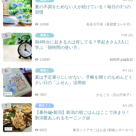
夏の不調をためない人が続けている！毎日の3つの
習慣
14368
長谷川千尋（美習慣コーチ🄬）
7/28 (火)
朝4時台に起きる人は何してる？早起きさん3人に
学ぶ「朝時間の使い方」
116697
朝時間.jp編集部
8/1 (土)
夏は予定通りにいかない。手帳を開くのもめんどく
さい日の「ふせん」活用術
BLOG
7857
かなころ（石山可奈子）
8/3 (月)
【番外編•新潟】新潟の朝ごはんはここで決まり！
新潟愛あふれるモーニング@...
BLOG
6823
東京ソトアサごはん会 (朝食レポーター)