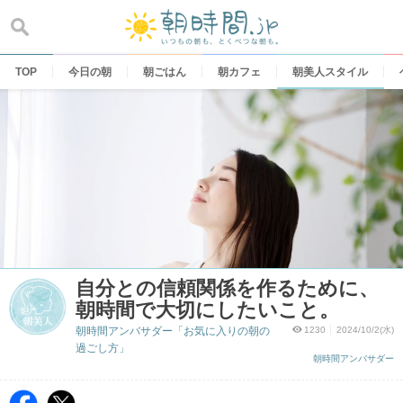
Skip
to
content
TOP
今日の朝
朝ごはん
朝カフェ
朝美人スタイル
自分との信頼関係を作るために、
朝時間で大切にしたいこと。
朝時間アンバサダー「お気に入りの朝の
1230
2024/10/2(水)
過ごし方」
朝時間アンバサダー