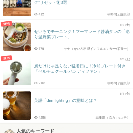
グ”リセット術3選
412
朝時間.jp編集部
NEW
8/8 (土)
せいろでモーニング！マーマレード醤油タレの「彩
り温野菜プレート」
779
サヤ（せいろ料理インフルエンサー/栄養士）
NEW
8/8 (土)
風だけじゃ足りない猛暑日に！冷却プレート付き
「ペルチェクール ハンディファン」
2161
朝時間.jp編集部
8/7 (金)
英語「dim lighting」の意味とは？
4256
編集部（協力：eステ）
人気のキーワード