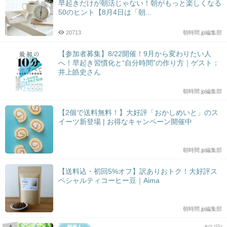
早起きだけが朝活じゃない！朝がもっと楽しくなる
50のヒント【8月4日は「朝...
20713
朝時間.jp編集部
【参加者募集】8/22開催！9月から変わりたい人
へ！早起き習慣化と“自分時間”の作り方｜ゲスト：
井上皓史さん
朝時間.jp編集部
【2個で送料無料！】大好評「おかしめいと」のス
イーツ新登場 | お得なキャンペーン開催中
朝時間.jp編集部
【送料込・初回5%オフ】訳ありおトク！大好評ス
ペシャルティコーヒー豆｜Aima
朝時間.jp編集部
8/2 (日)