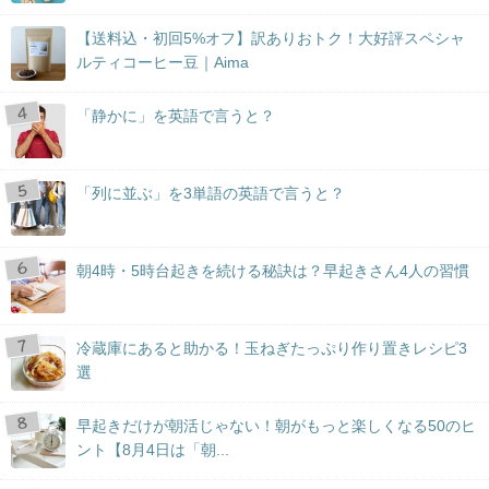
【送料込・初回5%オフ】訳ありおトク！大好評スペシャ
ルティコーヒー豆｜Aima
「静かに」を英語で言うと？
「列に並ぶ」を3単語の英語で言うと？
朝4時・5時台起きを続ける秘訣は？早起きさん4人の習慣
冷蔵庫にあると助かる！玉ねぎたっぷり作り置きレシピ3
選
早起きだけが朝活じゃない！朝がもっと楽しくなる50のヒ
ント【8月4日は「朝...