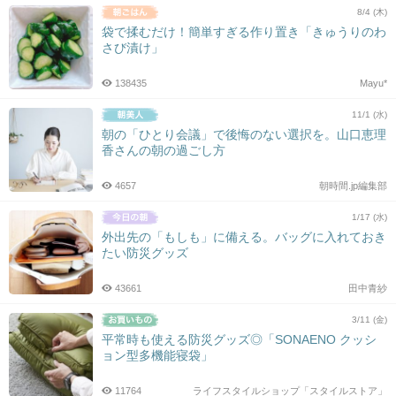
8/4 (木)
袋で揉むだけ！簡単すぎる作り置き「きゅうりのわ
さび漬け」
138435
Mayu*
11/1 (水)
朝の「ひとり会議」で後悔のない選択を。山口恵理
香さんの朝の過ごし方
4657
朝時間.jp編集部
1/17 (水)
外出先の「もしも」に備える。バッグに入れておき
たい防災グッズ
43661
田中青紗
3/11 (金)
平常時も使える防災グッズ◎「SONAENO クッシ
ョン型多機能寝袋」
11764
ライフスタイルショップ「スタイルストア」