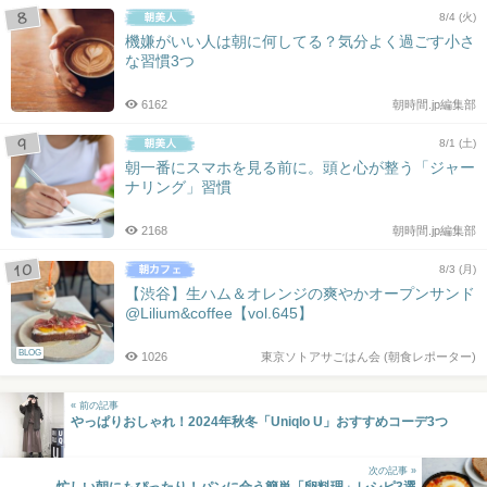
8/4 (火)
機嫌がいい人は朝に何してる？気分よく過ごす小さ
な習慣3つ
6162
朝時間.jp編集部
8/1 (土)
朝一番にスマホを見る前に。頭と心が整う「ジャー
ナリング」習慣
2168
朝時間.jp編集部
8/3 (月)
【渋谷】生ハム＆オレンジの爽やかオープンサンド
@Lilium&coffee【vol.645】
BLOG
1026
東京ソトアサごはん会 (朝食レポーター)
« 前の記事
やっぱりおしゃれ！2024年秋冬「Uniqlo U」おすすめコーデ3つ
次の記事 »