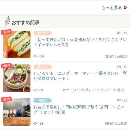
もっと見る
おすすめ記事
NEW
8/8 (土)
「切って挟むだけ」火を使わない！具だくさんサン
ドイッチレシピ3選
4664
朝時間.jp編集部
NEW
8/8 (土)
せいろでモーニング！マーマレード醤油タレの「彩
り温野菜プレート」
779
サヤ（せいろ料理インフルエンサー/栄養士）
NEW
8/8 (土)
お盆の来客前に！朝の短時間で整う“玄関・リビン
グ”リセット術3選
412
朝時間.jp編集部