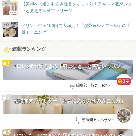
【美脚への道】むくみ足首をすっきり！アキレス腱がシュ
ッと見える簡単マッサージ
BLOG
ドリンク代＋150円で大満足！「喫茶室ルノアール」の上
質モーニング
連載ランキング
1日1つずつ覚えよう！朝のひとこと英語レッスン
by:
編集部（協力：eステ）
朝時間アンバサダー「お気に入りの朝の過ごし方」
by:
朝時間アンバサダー
いつでも、いつまでも輝き続ける♪朝のメイクTIPS