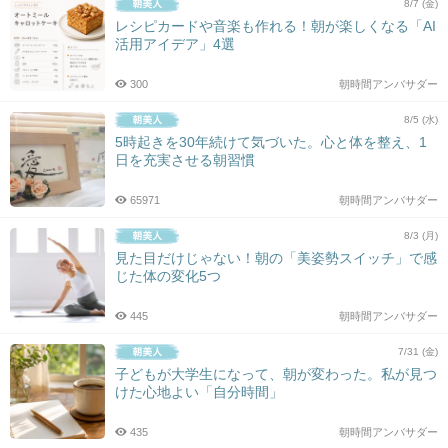
8/7 (金)
レシピカードや音楽も作れる！朝が楽しくなる「AI
活用アイデア」4選
300
朝時間アンバサダー
8/5 (水)
5時起きを30年続けて気づいた。心と体を整え、1
日を充実させる朝習慣
65971
朝時間アンバサダー
8/3 (月)
見た目だけじゃない！朝の「美姿勢スイッチ」で感
じた体の変化5つ
445
朝時間アンバサダー
7/31 (金)
子どもが大学生になって、朝が変わった。私が見つ
けた心地よい「自分時間」
435
朝時間アンバサダー