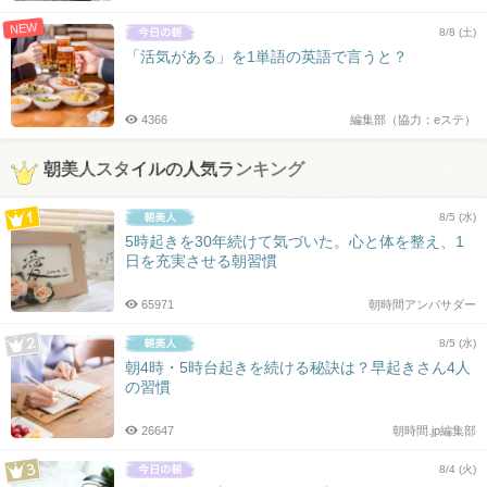
NEW
8/8 (土)
「活気がある」を1単語の英語で言うと？
4366
編集部（協力：eステ）
朝美人スタイルの人気ランキング
8/5 (水)
5時起きを30年続けて気づいた。心と体を整え、1
日を充実させる朝習慣
65971
朝時間アンバサダー
8/5 (水)
朝4時・5時台起きを続ける秘訣は？早起きさん4人
の習慣
26647
朝時間.jp編集部
8/4 (火)