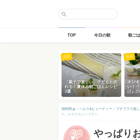
TOP
今日の朝
朝ご
Skip
注目
注目
to
content
「親子で楽しい」子どもと作
キンキ
れる！夏休み朝ごはんレシピ
い！『
3選
け』の
朝時間.jp
>
ヘルス&ビューティー
>
プチプラで楽し
U」おすすめコーデ3つ
やっぱりお