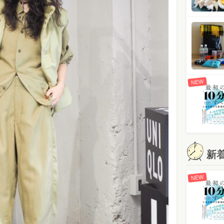
NEW
新
NEW