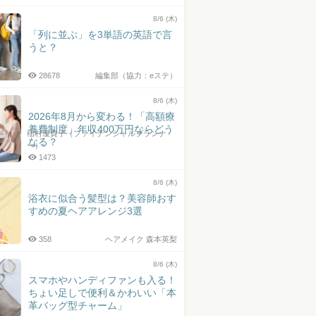
井上皓史さん
8/6 (木)
「列に並ぶ」を3単語の英語で言
うと？
28678
編集部（協力：eステ）
8/6 (木)
2026年8月から変わる！「高額療
養費制度」年収400万円ならどう
稲村優貴子（ファイナンシャルプランナ
なる？
ー）
1473
8/6 (木)
浴衣に似合う髪型は？美容師おす
すめの夏ヘアアレンジ3選
358
ヘアメイク 森本英梨
8/6 (木)
スマホやハンディファンも入る！
ちょい足しで便利＆かわいい「本
革バッグ型チャーム」