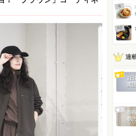
連
1
英
朝
朝