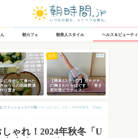
はん
朝カフェ
朝美人スタイル
ヘルス＆ビューティ
注目
BLOG
ンに冷やして食べた
【簡単3ステップ】ガチガチ
きゅうりの胡麻酢漬
の胸まわりをほぐす！「巻き
作り置き
肩対策ピラティス」
むファッションコーデ術
>
やっぱりおしゃれ！2024年秋冬「Uniqlo
しゃれ！2024年秋冬「U