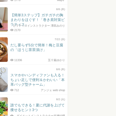
1779
Mayu*
8/6 (木)
【簡単3ステップ】ガチガチの胸
まわりをほぐす！「巻き肩対策ピ
ラティス」
ピラティスインストラクター 澤田みのり
2170
7/22 (水)
だし要らず5分で簡単！梅と豆腐
の「ほうじ茶茶漬け」
11336
五十嵐ゆかり
8/6 (木)
スマホやハンディファンも入る！
ちょい足しで便利＆かわいい「本
革バッグ型チャーム」
712
アンジェ web shop
8/2 (火)
誰でもできる！夏に代謝を上げて
痩せるヒント3つ
ダイエットインストラクター岩瀬結暉