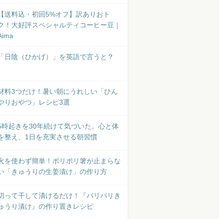
【送料込・初回5%オフ】訳ありおト
ク！大好評スペシャルティコーヒー豆｜
Aima
「日陰（ひかげ）」を英語で言うと？
材料3つだけ！暑い朝にうれしい「ひん
やりおやつ」レシピ3選
5時起きを30年続けて気づいた。心と体
を整え、1日を充実させる朝習慣
火を使わず簡単！ポリポリ箸が止まらな
い「きゅうりの生姜漬け」の作り方
切って干して漬けるだけ！『パリパリき
ゅうり漬け』の作り置きレシピ