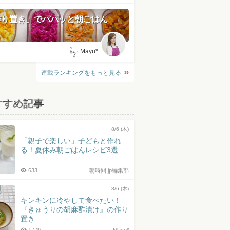
作り置き」でパパッと朝ごはん
by:
Mayu*
連載ランキングをもっと見る
すすめ記事
8/6 (木)
「親子で楽しい」子どもと作れ
る！夏休み朝ごはんレシピ3選
633
朝時間.jp編集部
8/6 (木)
キンキンに冷やして食べたい！
『きゅうりの胡麻酢漬け』の作り
置き