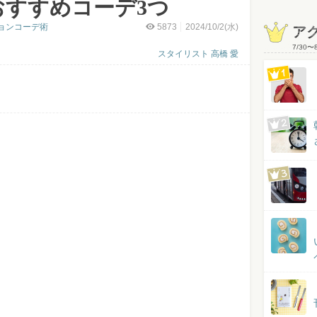
U」おすすめコーデ3つ
ョンコーデ術
5873
2024/10/2(水)
ア
7/30
〜
スタイリスト 高橋 愛