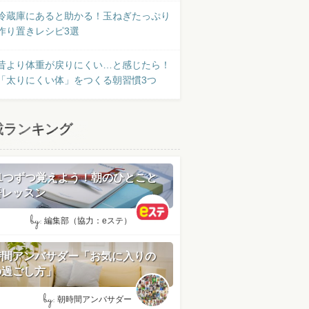
冷蔵庫にあると助かる！玉ねぎたっぷり
作り置きレシピ3選
昔より体重が戻りにくい…と感じたら！
「太りにくい体」をつくる朝習慣3つ
載ランキング
日1つずつ覚えよう！朝のひとこと
語レッスン
by:
編集部（協力：eステ）
時間アンバサダー「お気に入りの
の過ごし方」
by:
朝時間アンバサダー