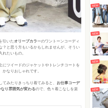
NEW
NEW
目を引いた
オリーブカラ
ーのワントーンコーディ
な？と思う方もいるかもしれませんが、そうい
入れたいもの。
NEW
上にツイードのジャケットやトレンチコートを
、かなりおしゃれです。
BLOG
Nしてみたりきっちり着てみると、
お仕事コーデ
でかなり雰囲気が変わる
ので、色々着こなしを楽
NEW