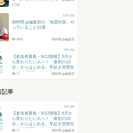
17792
1/16 (火)
朝時間.jp編集部の「地震対策」や
っていること10選
4891
朝時間.jp編集部
8/6 (木)
【参加者募集・8/22開催】9月か
ら変わりたい人へ！「最初の10
分」からはじめる、早起き習慣化
と“自分時間”の作り方｜ゲスト：
77
朝時間.jp編集部
井上皓史さん
着記事
8/6 (木)
【参加者募集・8/22開催】9月か
ら変わりたい人へ！「最初の10
分」からはじめる、早起き習慣化
と“自分時間”の作り方｜ゲスト：
77
朝時間.jp編集部