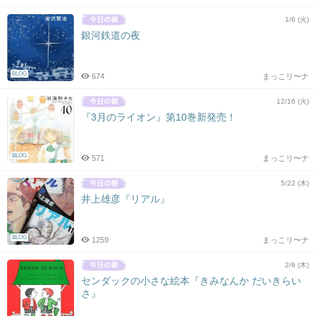
1/6 (火)
銀河鉄道の夜
BLOG
674
まっこリ〜ナ
12/16 (火)
『3月のライオン』第10巻新発売！
BLOG
571
まっこリ〜ナ
5/22 (木)
井上雄彦『リアル』
BLOG
1259
まっこリ〜ナ
2/6 (木)
センダックの小さな絵本『きみなんか だいきらい
さ』