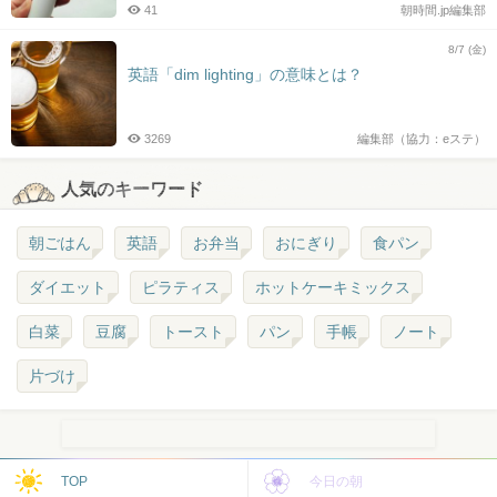
41
朝時間.jp編集部
8/7 (金)
英語「dim lighting」の意味とは？
3269
編集部（協力：eステ）
人気のキーワード
朝ごはん
英語
お弁当
おにぎり
食パン
ダイエット
ピラティス
ホットケーキミックス
白菜
豆腐
トースト
パン
手帳
ノート
片づけ
TOP
今日の朝