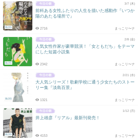
3/7 (木)
前科ある女性ふたりの人生を描いた感動作『いつか
陽のあたる場所で』
BLOG
2716
まっこリ〜ナ
2/8 (金)
人気女性作家が豪華競演！「女ともだち」をテーマ
にした短篇小説集
BLOG
2342
まっこリ〜ナ
2/21 (水)
大人気シリーズ！歌劇学校に通う少女たちのストー
リー集『淡島百景』
BLOG
1321
まっこリ〜ナ
1/12 (月)
井上雄彦『リアル』最新刊発売！
BLOG
4153
まっこリ〜ナ