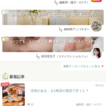
by:
編集部（協力：eステ）
朝時間アンバサダー「お気に入りの朝の過ごし方」
by:
朝時間アンバサダー
いつでも、いつまでも輝き続ける♪朝のメイクTIPS
by:
稲毛登志子（コスメコンシェルジュ）
連載ランキングをもっと見る
新着記事
NEW
8/8 (土)
「活気がある」を1単語の英語で言うと？
12
編集部（協力：eステ）