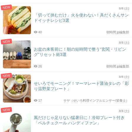
NEW
8/8 (土)
「切って挟むだけ」火を使わない！具だくさんサン
ドイッチレシピ3選
40
朝時間.jp編集部
NEW
8/8 (土)
お盆の来客前に！朝の短時間で整う“玄関・リビン
グ”リセット術3選
26
朝時間.jp編集部
NEW
8/8 (土)
せいろでモーニング！マーマレード醤油タレの「彩
り温野菜プレート」
17
サヤ（せいろ料理インフルエンサー/栄養士）
NEW
8/8 (土)
風だけじゃ足りない猛暑日に！冷却プレート付き
「ペルチェクール ハンディファン」