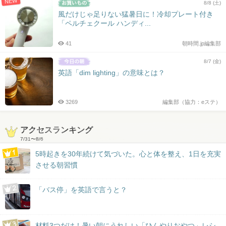
NEW
8/8 (土)
風だけじゃ足りない猛暑日に！冷却プレート付き
「ペルチェクール ハンディ...
41
朝時間.jp編集部
8/7 (金)
英語「dim lighting」の意味とは？
3269
編集部（協力：eステ）
アクセスランキング
7/31
〜
8/6
5時起きを30年続けて気づいた。心と体を整え、1日を充実
させる朝習慣
「バス停」を英語で言うと？
材料3つだけ！暑い朝にうれしい「ひんやりおやつ」レシ