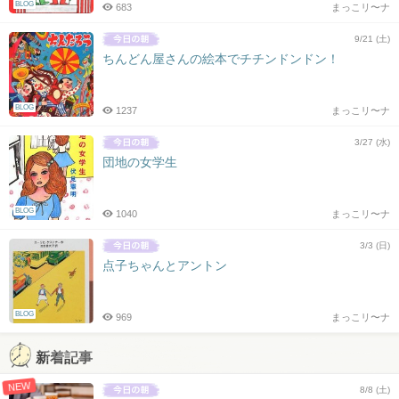
BLOG
683
まっこリ〜ナ
9/21 (土)
ちんどん屋さんの絵本でチチンドンドン！
BLOG
1237
まっこリ〜ナ
3/27 (水)
団地の女学生
BLOG
1040
まっこリ〜ナ
3/3 (日)
点子ちゃんとアントン
BLOG
969
まっこリ〜ナ
新着記事
NEW
8/8 (土)