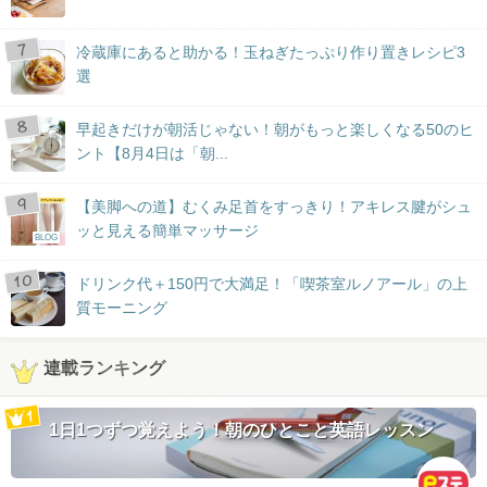
冷蔵庫にあると助かる！玉ねぎたっぷり作り置きレシピ3
選
早起きだけが朝活じゃない！朝がもっと楽しくなる50のヒ
ント【8月4日は「朝...
【美脚への道】むくみ足首をすっきり！アキレス腱がシュ
ッと見える簡単マッサージ
BLOG
ドリンク代＋150円で大満足！「喫茶室ルノアール」の上
質モーニング
連載ランキング
1日1つずつ覚えよう！朝のひとこと英語レッスン