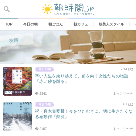
Skip
to
content
TOP
今日の朝
朝ごはん
朝カフェ
朝美人スタイル
友情
7/14 (火)
辛い人生を乗り越えて、前を向く女性たちの物語
『赤い砂を蹴る』
BLOG
2341
まっこリ〜ナ
2/1 (土)
祝・直木賞受賞！今をひたむきに、切に生きたくな
る感動作『熱源』
BLOG
2167
まっこリ〜ナ