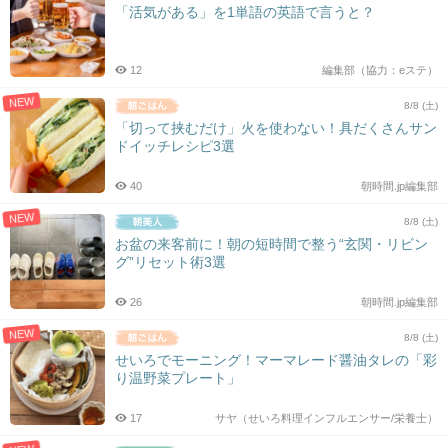
「活気がある」を1単語の英語で言うと？
12
編集部（協力：eステ）
NEW
8/8 (土)
「切って挟むだけ」火を使わない！具だくさんサン
ドイッチレシピ3選
40
朝時間.jp編集部
NEW
8/8 (土)
お盆の来客前に！朝の短時間で整う“玄関・リビン
グ”リセット術3選
26
朝時間.jp編集部
NEW
8/8 (土)
せいろでモーニング！マーマレード醤油タレの「彩
り温野菜プレート」
17
サヤ（せいろ料理インフルエンサー/栄養士）