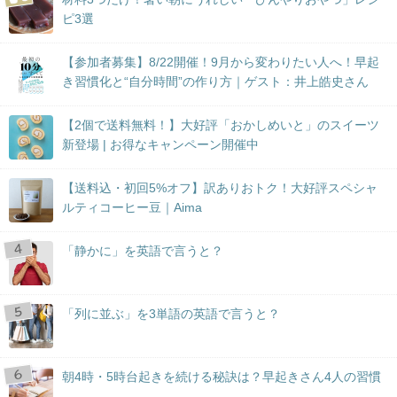
ピ3選
【参加者募集】8/22開催！9月から変わりたい人へ！早起
き習慣化と“自分時間”の作り方｜ゲスト：井上皓史さん
【2個で送料無料！】大好評「おかしめいと」のスイーツ
新登場 | お得なキャンペーン開催中
【送料込・初回5%オフ】訳ありおトク！大好評スペシャ
ルティコーヒー豆｜Aima
「静かに」を英語で言うと？
「列に並ぶ」を3単語の英語で言うと？
朝4時・5時台起きを続ける秘訣は？早起きさん4人の習慣