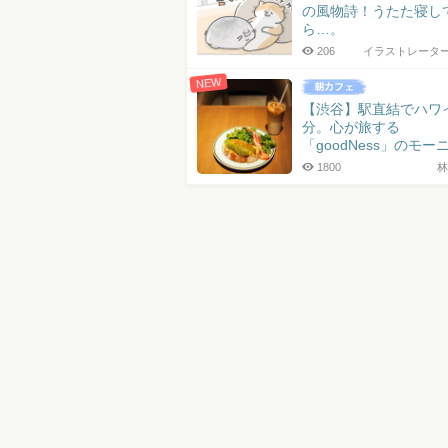
の風物詩！うたた寝し
ら…。
206
イラストレータ
NEW
【渋谷】駅直結でハワ
分。心が旅する
「goodNess」のモー
1800
林