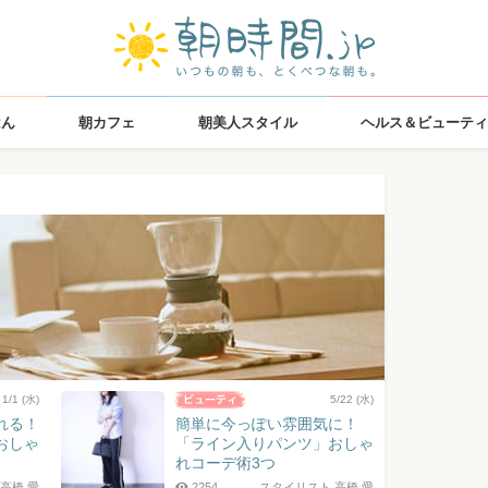
はん
朝カフェ
朝美人スタイル
ヘルス＆ビューティ
1/1 (水)
5/22 (水)
れる！
簡単に今っぽい雰囲気に！
おしゃ
「ライン入りパンツ」おしゃ
れコーデ術3つ
高橋 愛
2254
スタイリスト 高橋 愛