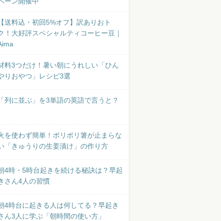
ペーン開催中
【送料込・初回5%オフ】訳ありおト
ク！大好評スペシャルティコーヒー豆｜
Aima
材料3つだけ！暑い朝にうれしい「ひん
やりおやつ」レシピ3選
「列に並ぶ」を3単語の英語で言うと？
火を使わず簡単！ポリポリ箸が止まらな
い「きゅうりの生姜漬け」の作り方
朝4時・5時台起きを続ける秘訣は？早起
きさん4人の習慣
朝4時台に起きる人は何してる？早起き
さん3人に学ぶ「朝時間の使い方」