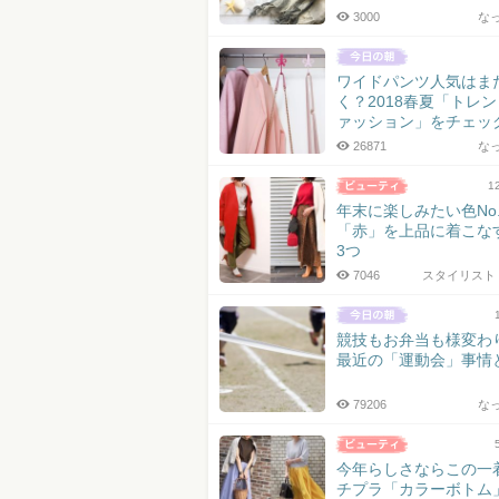
3000
な
ワイドパンツ人気はま
く？2018春夏「トレ
ァッション」をチェッ
26871
な
1
年末に楽しみたい色No.
「赤」を上品に着こな
3つ
7046
スタイリスト 
競技もお弁当も様変わ
最近の「運動会」事情
79206
な
今年らしさならこの一
チプラ「カラーボトム