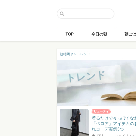
TOP
今日の朝
朝ご
Skip
朝時間.jp
>
トレンド
to
content
トレンド
着るだけで今っぽくな
「ベロア」アイテムの
れコーデ実例3つ
1213
スタイリスト 