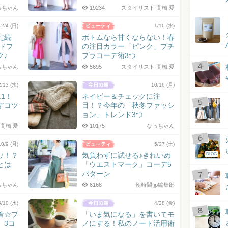
っちゃん
19234
スタイリスト 高橋 愛
2/4 (日)
1/10 (水)
だ続
ボトムなら甘くならない！春
ンドフ
の注目カラー「ピンク」プチ
ク♪
プラコーデ術3つ
っちゃん
5695
スタイリスト 高橋 愛
2/13 (水)
10/16 (月)
1！
ネイビー＆チェックに注
すコツ
目！？今年の「秋冬ファッシ
ョン」トレンド3つ
高橋 愛
10175
なっちゃん
10/9 (月)
5/27 (土)
り！？
気負わずに試せる♪きれいめ
BLOG
とは
「ウエストマーク」コーデ5
パターン
っちゃん
6168
朝時間.jp編集部
5/10 (水)
4/28 (金)
着☆プ
「いま気になる」を書いてモ
」3コ
ノにする！私のノート活用術