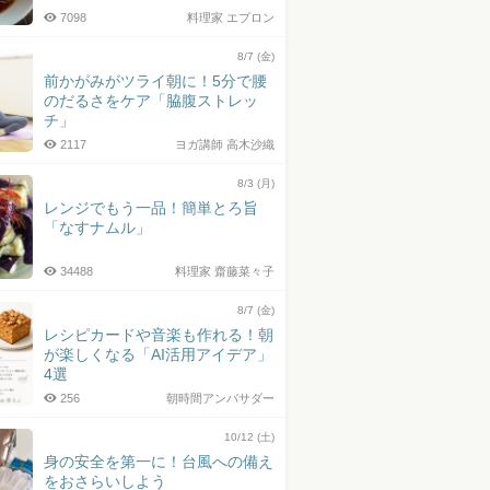
7098
料理家 エプロン
8/7 (金)
前かがみがツライ朝に！5分で腰
のだるさをケア「脇腹ストレッ
チ」
2117
ヨガ講師 高木沙織
8/3 (月)
レンジでもう一品！簡単とろ旨
「なすナムル」
34488
料理家 齋藤菜々子
8/7 (金)
レシピカードや音楽も作れる！朝
が楽しくなる「AI活用アイデア」
4選
256
朝時間アンバサダー
10/12 (土)
身の安全を第一に！台風への備え
をおさらいしよう