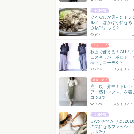
ぐるなびが選んだトレ
ルメ！ぽかぽかになる
み鍋™」って？
947
秋まで使える！GU「
ュスキッパーポロセー
着回しコーデ3つ
7196
スタイリスト 
注目度上昇中！トレン
アー感トップス」を着
コツ3つ
9230
スタイリスト 
GWのおでかけに♪201
の気になるファッショ
ンド2つ