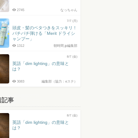
2745
なっちゃん
7/7 (月)
頭皮・髪のベタつきをスッキリ！
パチパチ弾ける「Merit ドライシ
ャンプー」
1312
朝時間.jp編集部
8/7 (金)
英語「dim lighting」の意味と
は？
3083
編集部（協力：eステ）
着記事
8/7 (金)
英語「dim lighting」の意味と
は？