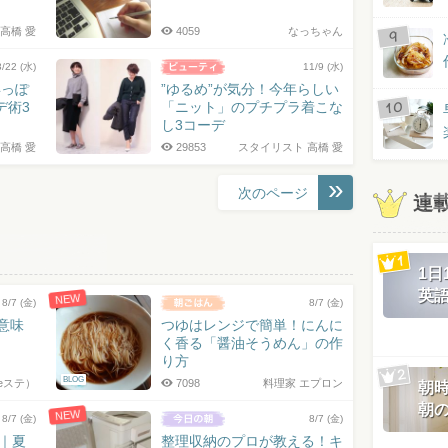
高橋 愛
4059
なっちゃん
3/22 (水)
11/9 (水)
年っぽ
”ゆるめ”が気分！今年らしい
デ術3
「ニット」のプチプラ着こな
し3コーデ
高橋 愛
29853
スタイリスト 高橋 愛
次のページ
連
1
英
NEW
8/7 (金)
8/7 (金)
の意味
つゆはレンジで簡単！にんに
く香る「醤油そうめん」の作
り方
BLOG
eステ）
7098
料理家 エプロン
朝
朝
NEW
8/7 (金)
8/7 (金)
7｜夏
整理収納のプロが教える！キ