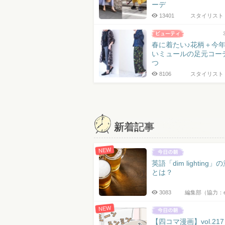
ーデ
13401
スタイリスト 
春に着たい♪花柄＋今
いミュールの足元コー
つ
8106
スタイリスト 
投
稿
ナ
新着記事
ビ
ゲ
NEW
ー
英語「dim lighting」
シ
とは？
ョ
3083
編集部（協力：
ン
NEW
【四コマ漫画】vol.21