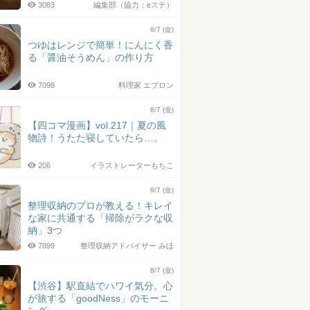
3083
編集部（協力：eステ）
8/7 (金)
つゆはレンジで簡単！にんにく香
る「醤油そうめん」の作り方
7098
料理家 エプロン
8/7 (金)
【四コマ漫画】vol.217｜夏の風
物詩！うたた寝していたら…。
206
イラストレーターもちこ
8/7 (金)
整理収納のプロが教える！キレイ
な家に共通する「掃除がラクな収
納」3つ
7899
整理収納アドバイザー みほ
8/7 (金)
【渋谷】駅直結でハワイ気分。心
が旅する「goodNess」のモーニ