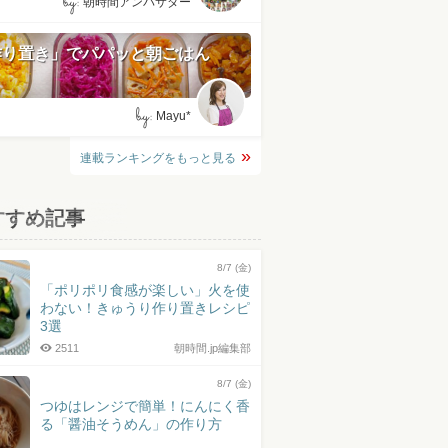
by:
朝時間アンバサダー
作り置き」でパパッと朝ごはん
by:
Mayu*
連載ランキングをもっと見る
すすめ記事
8/7 (金)
「ポリポリ食感が楽しい」火を使
わない！きゅうり作り置きレシピ
3選
2511
朝時間.jp編集部
8/7 (金)
つゆはレンジで簡単！にんにく香
る「醤油そうめん」の作り方