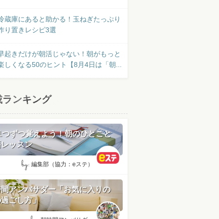
冷蔵庫にあると助かる！玉ねぎたっぷり
作り置きレシピ3選
早起きだけが朝活じゃない！朝がもっと
楽しくなる50のヒント【8月4日は「朝...
載ランキング
日1つずつ覚えよう！朝のひとこと
語レッスン
by:
編集部（協力：eステ）
時間アンバサダー「お気に入りの
の過ごし方」