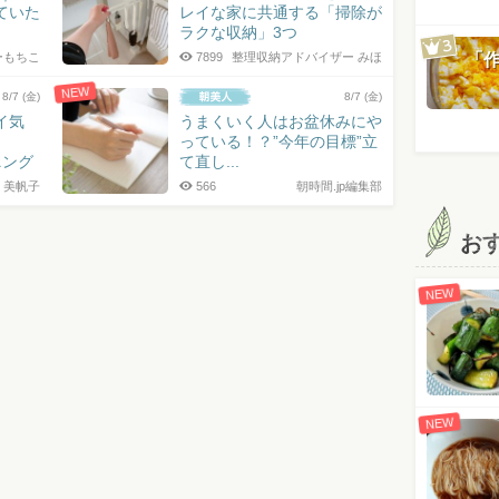
ていた
レイな家に共通する「掃除が
ラクな収納」3つ
ーもちこ
7899
整理収納アドバイザー みほ
「
NEW
8/7 (金)
8/7 (金)
イ気
うまくいく人はお盆休みにや
っている！？”今年の目標”立
ニング
て直し...
 美帆子
566
朝時間.jp編集部
お
NEW
NEW