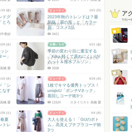
1/19 (金)
10/1 (日)
ア
ンドグ
2023年秋のトレンドは？最
7/31
〜
「とろ
新版「眉の形」と「カラー
稲毛登志子（コスメコンシェルジ
眉」コスメ2品
ュ）
田中青紗
3421
6/28 (水)
4/21 (金)
メッシ
季節の変わり目に重宝する
ター」
「Kilka 軽くて蒸れにくいUV
ライフスタイルショップ「スタイル
カット＆撥水ブルゾン」
ストア」
高橋 愛
3208
4/19 (水)
9/26 (水)
ド「シ
1枚でキマる優秀トップス！
こなす
uniqloU「ポンチVネック」
着回しコーデ術3つ
高橋 愛
11524
スタイリスト 高橋 愛
4/28 (土)
4/4 (水)
8春夏
大人も使える！「GUのボト
ントレ
ム」高見えプチプラコーデ術
3つ