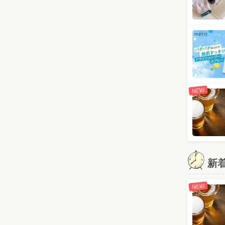
NEW
新
NEW