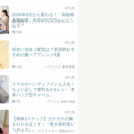
8/6 (木)
2026年8月から変わる！「高額療
養費制度」年収400万円ならどう
稲村優貴子（ファイナンシャルプランナ
なる？
ー）
568
8/6 (木)
浴衣に似合う髪型は？美容師おす
すめの夏ヘアアレンジ3選
142
ヘアメイク 森本英梨
8/6 (木)
スマホやハンディファンも入る！
ちょい足しで便利＆かわいい「本
革バッグ型チャーム」
93
アンジェ web shop
8/6 (木)
【簡単3ステップ】ガチガチの胸
まわりをほぐす！「巻き肩対策ピ
ラティス」
ピラティスインストラクター 澤田みのり