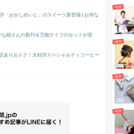
NEW
評「おかしめいと」のスイーツ新登場 | お得な
かな姐さんの新刊＆万能ナイフのセットが登
NEW
】訳ありおトク！大好評スペシャルティコーヒー
BLOG
NEW
BLOG
NEW