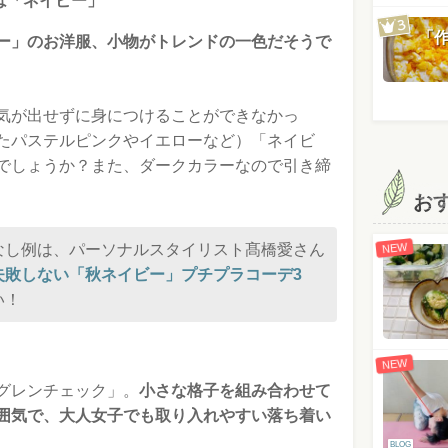
ーは「ネイビー」
「
ー」のお洋服、小物がトレンドの一色だそうで
気が出せずに身につけることができなかっ
たパステルピンクやイエローなど）「ネイビ
でしょうか？また、ダークカラーなので引き締
お
NEW
なし例は、パーソナルスタイリスト髙橋愛さん
失敗しない「秋ネイビー」プチプラコーデ3
い！
NEW
グレンチェック」。
小さな格子を組み合わせて
囲気で、大人女子でも取り入れやすい落ち着い
BLOG