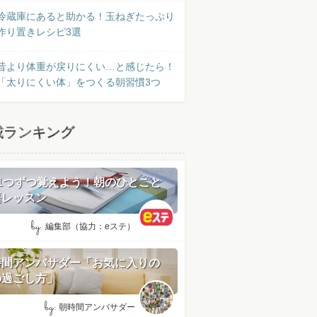
冷蔵庫にあると助かる！玉ねぎたっぷり
作り置きレシピ3選
昔より体重が戻りにくい…と感じたら！
「太りにくい体」をつくる朝習慣3つ
載ランキング
日1つずつ覚えよう！朝のひとこと
語レッスン
by:
編集部（協力：eステ）
時間アンバサダー「お気に入りの
の過ごし方」
by:
朝時間アンバサダー