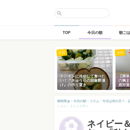
TOP
今日の朝
朝ご
Skip
注目
注目
to
content
キンキンに冷やして食べた
【簡単
い！『きゅうりの胡麻酢漬
の胸ま
け』の作り置き
肩対策
朝時間.jp
>
今日の朝
>
コラム「今日は何の日？」[2
ション」トレンド3つ
ネイビー