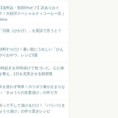
【送料込・初回5%オフ】訳ありおト
ク！大好評スペシャルティコーヒー豆｜
Aima
「日陰（ひかげ）」を英語で言うと？
材料3つだけ！暑い朝にうれしい「ひん
やりおやつ」レシピ3選
5時起きを30年続けて気づいた。心と体
を整え、1日を充実させる朝習慣
火を使わず簡単！ポリポリ箸が止まらな
い「きゅうりの生姜漬け」の作り方
切って干して漬けるだけ！『パリパリき
ゅうり漬け』の作り置きレシピ