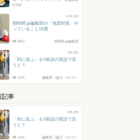
17709
1/16 (火)
朝時間.jp編集部の「地震対策」や
っていること10選
4857
朝時間.jp編集部
8/6 (木)
「列に並ぶ」を3単語の英語で言
うと？
1141
編集部（協力：eステ）
着記事
8/6 (木)
「列に並ぶ」を3単語の英語で言
うと？
1141
編集部（協力：eステ）