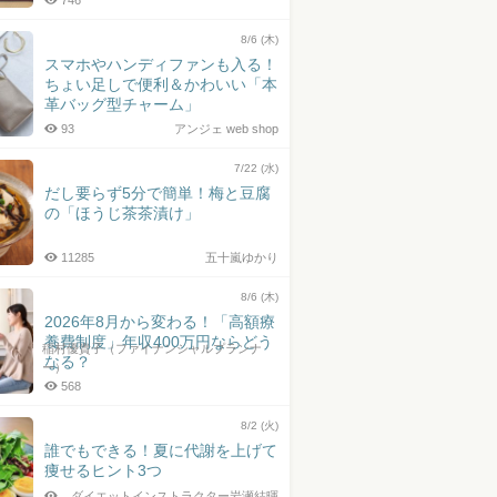
746
8/6 (木)
スマホやハンディファンも入る！
ちょい足しで便利＆かわいい「本
革バッグ型チャーム」
93
アンジェ web shop
7/22 (水)
だし要らず5分で簡単！梅と豆腐
の「ほうじ茶茶漬け」
11285
五十嵐ゆかり
8/6 (木)
2026年8月から変わる！「高額療
養費制度」年収400万円ならどう
稲村優貴子（ファイナンシャルプランナ
なる？
ー）
568
8/2 (火)
誰でもできる！夏に代謝を上げて
痩せるヒント3つ
ダイエットインストラクター岩瀬結暉