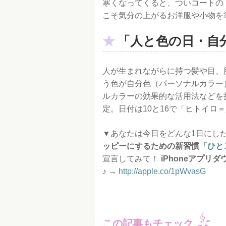
寒くなってくると、ついコートの
こそ気分の上がるお洋服や小物を
「人と色の日・自
人が生まれながらに持つ髪や目、
う色が自分色（パーソナルカラー
ルカラーの効果的な活用法などを
定。日付は10と16で「ヒトイロ
▼あなたは今日をどんな1日にしたい
ッピーにするための新習慣
「ひと
宣言してみて！
i
Phoneアプリ
♪
→
http://apple.co/1pWvasG
この記事もチェック