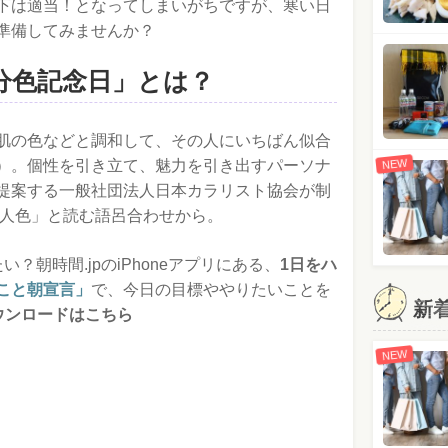
下は適当！となってしまいがちですが、寒い日
準備してみませんか？
分色記念日」とは？
肌の色などと調和して、その人にいちばん似合
NEW
）。個性を引き立て、魅力を引き出すパーソナ
提案する一般社団法人日本カラリスト協会が制
＝人色」と読む語呂合わせから。
？朝時間.jpのiPhoneアプリにある、
1日をハ
こと朝宣言」
で、今日の目標ややりたいことを
新
ダウンロードはこちら
NEW