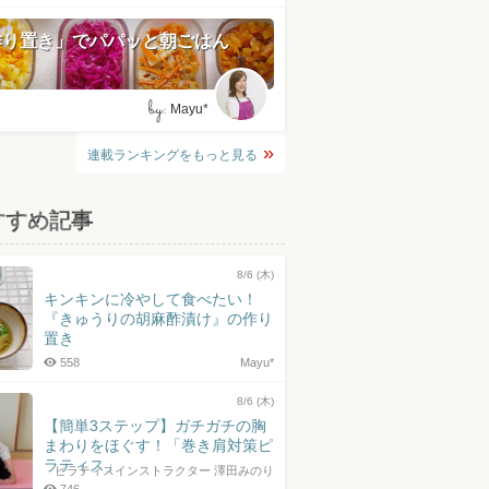
作り置き」でパパッと朝ごはん
by:
Mayu*
連載ランキングをもっと見る
すすめ記事
8/6 (木)
キンキンに冷やして食べたい！
『きゅうりの胡麻酢漬け』の作り
置き
558
Mayu*
8/6 (木)
【簡単3ステップ】ガチガチの胸
まわりをほぐす！「巻き肩対策ピ
ラティス」
ピラティスインストラクター 澤田みのり