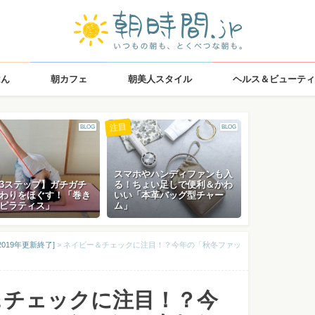
はん
朝カフェ
朝美人スタイル
ヘルス＆ビューティ
注目
BLOG
BLOG
スマホやハンディファンも入
3ステップ】ガチガチ
る！ちょい足しで便利＆かわ
わりをほぐす！「巻き
いい「本革バッグ型チャー
ピラティス」
ム」
019年更新終了]
>
ネイビー＆チェックに注目！？今年の「秋冬ファッ
＆チェックに注目！？今