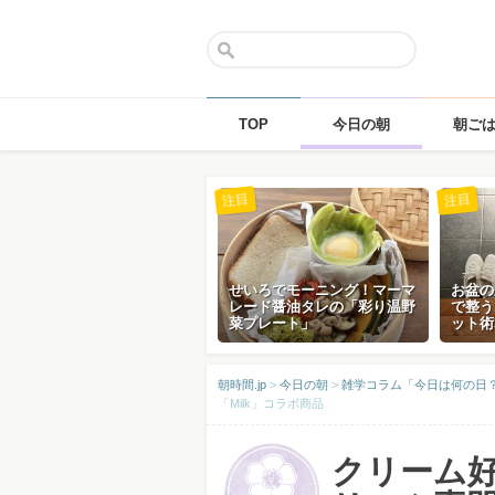
TOP
今日の朝
朝ご
Skip
注目
注目
to
content
せいろでモーニング！マーマ
お盆の
レード醤油タレの「彩り温野
で整う
菜プレート」
ット術
朝時間.jp
>
今日の朝
>
雑学コラム「今日は何の日？」
「Milk」コラボ商品
クリーム