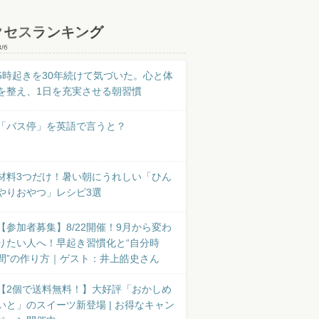
クセスランキング
8/6
5時起きを30年続けて気づいた。心と体
を整え、1日を充実させる朝習慣
「バス停」を英語で言うと？
材料3つだけ！暑い朝にうれしい「ひん
やりおやつ」レシピ3選
【参加者募集】8/22開催！9月から変わ
りたい人へ！早起き習慣化と“自分時
間”の作り方｜ゲスト：井上皓史さん
【2個で送料無料！】大好評「おかしめ
いと」のスイーツ新登場 | お得なキャン