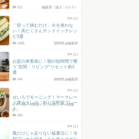
321
編集部（協力：eステ）
8/8 (土)
「切って挟むだけ」火を使わな
い！具だくさんサンドイッチレシ
ピ3選
1405
朝時間.jp編集部
8/8 (土)
お盆の来客前に！朝の短時間で整
う“玄関・リビング”リセット術3
選
144
朝時間.jp編集部
8/8 (土)
せいろでモーニング！マーマレー
ド醤油タレの「彩り温野菜プレー
サヤ（せいろ料理インフルエンサー/栄養
ト」
士）
260
8/8 (土)
風だけじゃ足りない猛暑日に！冷
却プレート付き「ペルチェクール