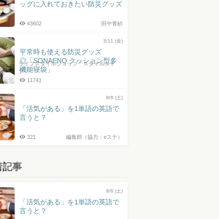
ッグに入れておきたい防災グッズ
43602
田中青紗
3/11 (金)
平常時も使える防災グッズ
◎「SONAENO クッション型多
ライフスタイルショップ「スタイルスト
機能寝袋」
ア」
11741
8/8 (土)
「活気がある」を1単語の英語で
言うと？
321
編集部（協力：eステ）
着記事
8/8 (土)
「活気がある」を1単語の英語で
言うと？