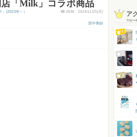
店「Milk」コラボ商品
」(2023年～）
3936
2024/11/25(月)
ア
7/31
〜
田中青紗