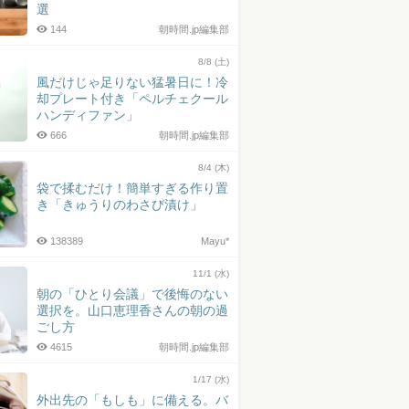
選
144
朝時間.jp編集部
8/8 (土)
風だけじゃ足りない猛暑日に！冷
却プレート付き「ペルチェクール
ハンディファン」
666
朝時間.jp編集部
8/4 (木)
袋で揉むだけ！簡単すぎる作り置
き「きゅうりのわさび漬け」
138389
Mayu*
11/1 (水)
朝の「ひとり会議」で後悔のない
選択を。山口恵理香さんの朝の過
ごし方
4615
朝時間.jp編集部
1/17 (水)
外出先の「もしも」に備える。バ