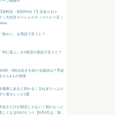
ペーン開催中
【送料込・初回5%オフ】訳ありおト
ク！大好評スペシャルティコーヒー豆｜
Aima
「静かに」を英語で言うと？
「列に並ぶ」を3単語の英語で言うと？
朝4時・5時台起きを続ける秘訣は？早起
きさん4人の習慣
冷蔵庫にあると助かる！玉ねぎたっぷり
作り置きレシピ3選
早起きだけが朝活じゃない！朝がもっと
楽しくなる50のヒント【8月4日は「朝...