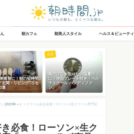
はん
朝カフェ
朝美人スタイル
ヘルス＆ビューティ
注目
風だけじゃ足りない猛暑日
来客前に！朝の短時間
に！冷却プレート付き「ペル
“玄関・リビング”リセ
チェクール ハンディファ
3選
ン」
(2023年～）
>
クリーム好き必食！ローソン×生クリーム専門店
好き必食！ローソン×生ク