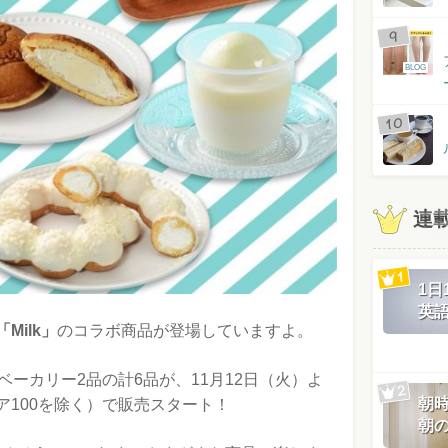
BLOG
連
1
英
Milk」
のコラボ商品が登場していますよ。
ベーカリー2品の計6品が、11月12日（火）よ
朝
ア100を除く）で販売スタート！
朝