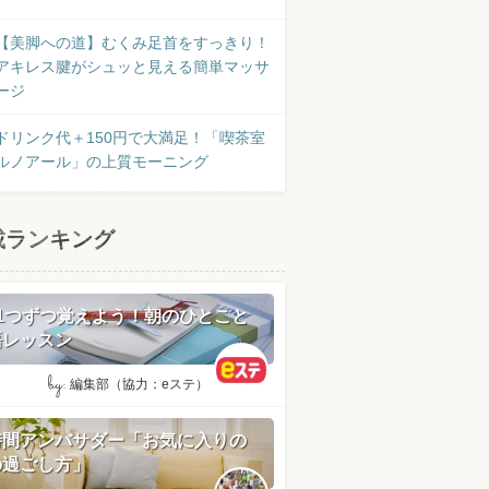
【美脚への道】むくみ足首をすっきり！
アキレス腱がシュッと見える簡単マッサ
ージ
ドリンク代＋150円で大満足！「喫茶室
ルノアール」の上質モーニング
載ランキング
日1つずつ覚えよう！朝のひとこと
語レッスン
by:
編集部（協力：eステ）
時間アンバサダー「お気に入りの
の過ごし方」