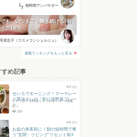
by:
朝時間アンバサダー
つでも、いつまでも輝き続ける♪朝
イクTIPS
毛登志子（コスメコンシェルジュ）
連載ランキングをもっと見る
すすめ記事
8/8 (土)
せいろでモーニング！マーマレー
ド醤油タレの「彩り温野菜プレー
サヤ（せいろ料理インフルエンサー/栄養
ト」
士）
260
8/8 (土)
お盆の来客前に！朝の短時間で整
う“玄関・リビング”リセット術3