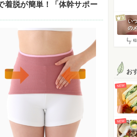
で着脱が簡単！「体幹サポー
い
のメ
by:
稲
お
NEW
NEW