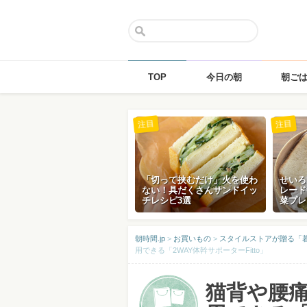
TOP
今日の朝
朝ご
Skip
注目
注目
to
content
「切って挟むだけ」火を使わ
せいろ
ない！具だくさんサンドイッ
レード
チレシピ3選
菜プレ
朝時間.jp
>
お買いもの
>
スタイルストアが贈る「
用できる「2WAY体幹サポーターFitto」
猫背や腰