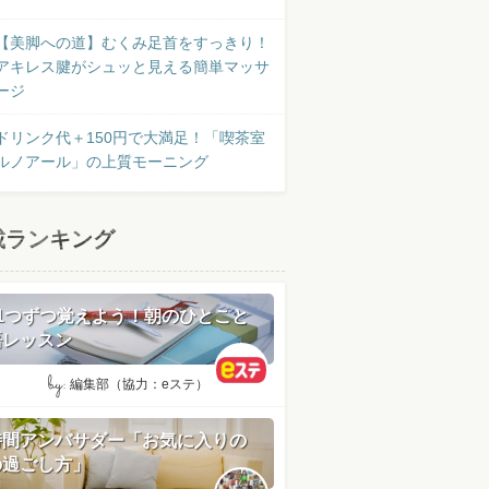
【美脚への道】むくみ足首をすっきり！
アキレス腱がシュッと見える簡単マッサ
ージ
ドリンク代＋150円で大満足！「喫茶室
ルノアール」の上質モーニング
載ランキング
日1つずつ覚えよう！朝のひとこと
語レッスン
by:
編集部（協力：eステ）
時間アンバサダー「お気に入りの
の過ごし方」