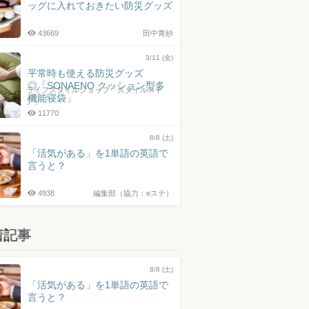
ッグに入れておきたい防災グッズ
43669
田中青紗
3/11 (金)
平常時も使える防災グッズ
◎「SONAENO クッション型多
ライフスタイルショップ「スタイルスト
機能寝袋」
ア」
11770
8/8 (土)
「活気がある」を1単語の英語で
言うと？
4938
編集部（協力：eステ）
着記事
8/8 (土)
「活気がある」を1単語の英語で
言うと？