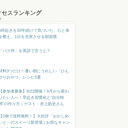
クセスランキング
7
5時起きを30年続けて気づいた。心と体
を整え、1日を充実させる朝習慣
「バス停」を英語で言うと？
材料3つだけ！暑い朝にうれしい「ひん
やりおやつ」レシピ3選
【参加者募集】8/22開催！9月から変わ
りたい人へ！早起き習慣化と“自分時
間”の作り方｜ゲスト：井上皓史さん
【2個で送料無料！】大好評「おかしめ
いと」のスイーツ新登場 | お得なキャン