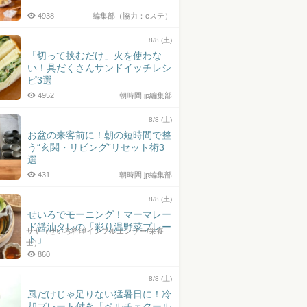
4938
編集部（協力：eステ）
8/8 (土)
「切って挟むだけ」火を使わな
い！具だくさんサンドイッチレシ
ピ3選
4952
朝時間.jp編集部
8/8 (土)
お盆の来客前に！朝の短時間で整
う“玄関・リビング”リセット術3
選
431
朝時間.jp編集部
8/8 (土)
せいろでモーニング！マーマレー
ド醤油タレの「彩り温野菜プレー
サヤ（せいろ料理インフルエンサー/栄養
ト」
士）
860
8/8 (土)
風だけじゃ足りない猛暑日に！冷
却プレート付き「ペルチェクール