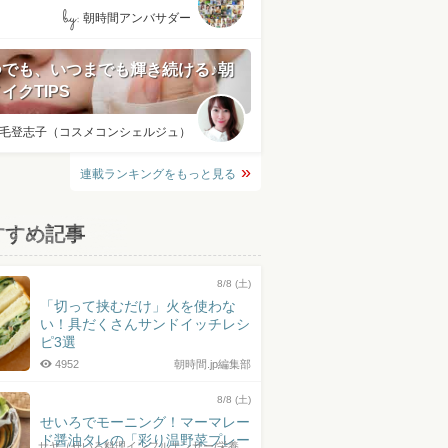
by:
朝時間アンバサダー
つでも、いつまでも輝き続ける♪朝
イクTIPS
毛登志子（コスメコンシェルジュ）
連載ランキングをもっと見る
すすめ記事
8/8 (土)
「切って挟むだけ」火を使わな
い！具だくさんサンドイッチレシ
ピ3選
4952
朝時間.jp編集部
8/8 (土)
せいろでモーニング！マーマレー
ド醤油タレの「彩り温野菜プレー
サヤ（せいろ料理インフルエンサー/栄養