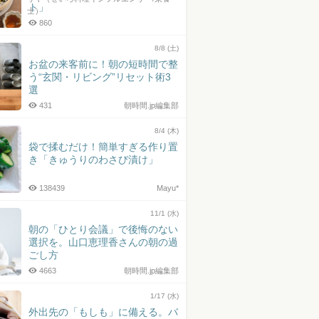
ト」
士）
860
8/8 (土)
お盆の来客前に！朝の短時間で整
う“玄関・リビング”リセット術3
選
431
朝時間.jp編集部
8/4 (木)
袋で揉むだけ！簡単すぎる作り置
き「きゅうりのわさび漬け」
138439
Mayu*
11/1 (水)
朝の「ひとり会議」で後悔のない
選択を。山口恵理香さんの朝の過
ごし方
4663
朝時間.jp編集部
1/17 (水)
外出先の「もしも」に備える。バ