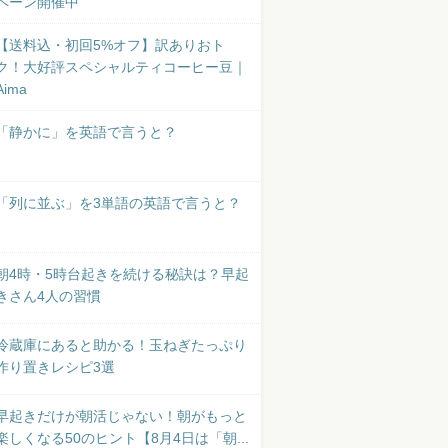
ペーン開催中
【送料込・初回5%オフ】訳ありおト
ク！大好評スペシャルティコーヒー豆｜
Aima
「静かに」を英語で言うと？
「列に並ぶ」を3単語の英語で言うと？
朝4時・5時台起きを続ける秘訣は？早起
きさん4人の習慣
冷蔵庫にあると助かる！玉ねぎたっぷり
作り置きレシピ3選
早起きだけが朝活じゃない！朝がもっと
楽しくなる50のヒント【8月4日は「朝...