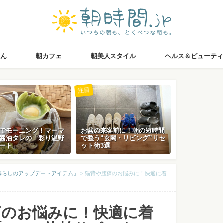
はん
朝カフェ
朝美人スタイル
ヘルス＆ビューティ
注目
でモーニング！マーマ
お盆の来客前に！朝の短時間
醤油タレの「彩り温野
で整う“玄関・リビング”リセ
ート」
ット術3選
暮らしのアップデートアイテム」
>
猫背や腰痛のお悩みに！快適に着
痛のお悩みに！快適に着