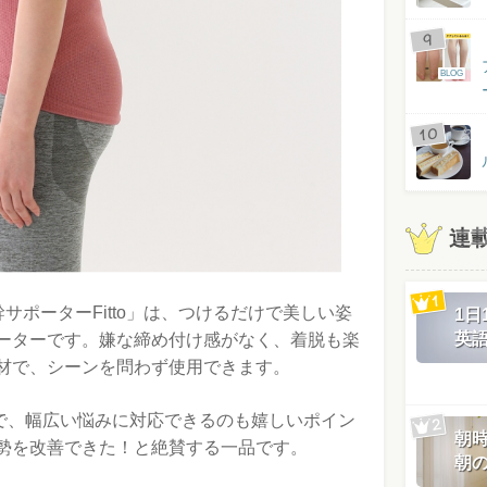
BLOG
連
Y体幹サポーターFitto」は、つけるだけで美しい姿
1
英
ーターです。嫌な締め付け感がなく、着脱も楽
材で、シーンを問わず使用できます。
様で、幅広い悩みに対応できるのも嬉しいポイン
朝
勢を改善できた！と絶賛する一品です。
朝