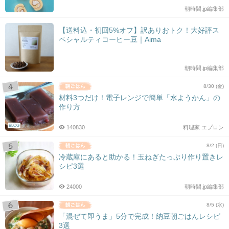
朝時間.jp編集部
【送料込・初回5%オフ】訳ありおトク！大好評ス
ペシャルティコーヒー豆｜Aima
朝時間.jp編集部
8/30 (金)
材料3つだけ！電子レンジで簡単「水ようかん」の
作り方
BLOG
140830
料理家 エプロン
8/2 (日)
冷蔵庫にあると助かる！玉ねぎたっぷり作り置きレ
シピ3選
24000
朝時間.jp編集部
8/5 (水)
「混ぜて即うま」5分で完成！納豆朝ごはんレシピ
3選