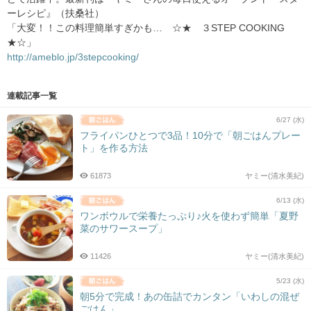
ーレシピ』（扶桑社）
「大変！！この料理簡単すぎかも… ☆★ ３STEP COOKING
★☆」
http://ameblo.jp/3stepcooking/
連載記事一覧
6/27 (水)
フライパンひとつで3品！10分で「朝ごはんプレー
ト」を作る方法
61873
ヤミー(清水美紀)
6/13 (水)
ワンボウルで栄養たっぷり♪火を使わず簡単「夏野
菜のサワースープ」
11426
ヤミー(清水美紀)
5/23 (水)
朝5分で完成！あの缶詰でカンタン「いわしの混ぜ
ごはん」