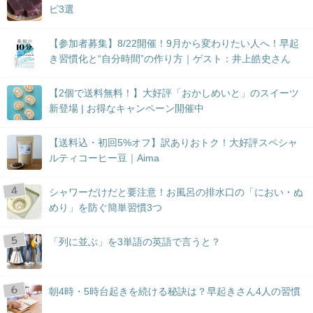
ピ3選
【参加者募集】8/22開催！9月から変わりたい人へ！早起
き習慣化と“自分時間”の作り方｜ゲスト：井上皓史さん
【2個で送料無料！】大好評「おかしめいと」のスイーツ
新登場 | お得なキャンペーン開催中
【送料込・初回5%オフ】訳ありおトク！大好評スペシャ
ルティコーヒー豆｜Aima
シャワーだけだと要注意！お風呂の排水口の「におい・ぬ
めり」を防ぐ簡単習慣3つ
「列に並ぶ」を3単語の英語で言うと？
朝4時・5時台起きを続ける秘訣は？早起きさん4人の習慣