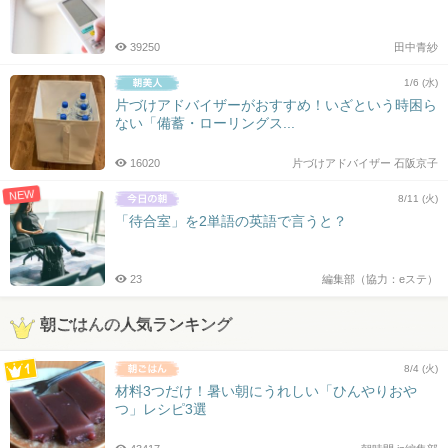
39250
田中青紗
1/6 (水)
片づけアドバイザーがおすすめ！いざという時困ら
ない「備蓄・ローリングス...
16020
片づけアドバイザー 石阪京子
NEW
8/11 (火)
「待合室」を2単語の英語で言うと？
23
編集部（協力：eステ）
朝ごはんの人気ランキング
8/4 (火)
材料3つだけ！暑い朝にうれしい「ひんやりおや
つ」レシピ3選