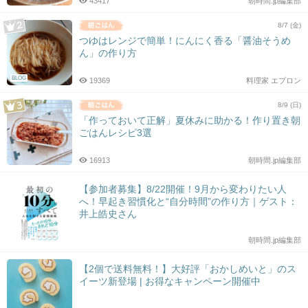
43417
朝時間.jp編集部
8/7 (金)
つゆはレンジで簡単！にんにく香る「醤油そうめ
ん」の作り方
BLOG
19369
料理家 エプロン
8/9 (日)
「作っておいて正解」夏休みに助かる！作り置き朝
ごはんレシピ3選
16913
朝時間.jp編集部
【参加者募集】8/22開催！9月から変わりたい人
へ！早起き習慣化と“自分時間”の作り方｜ゲスト：
井上皓史さん
朝時間.jp編集部
【2個で送料無料！】大好評「おかしめいと」のス
イーツ新登場 | お得なキャンペーン開催中