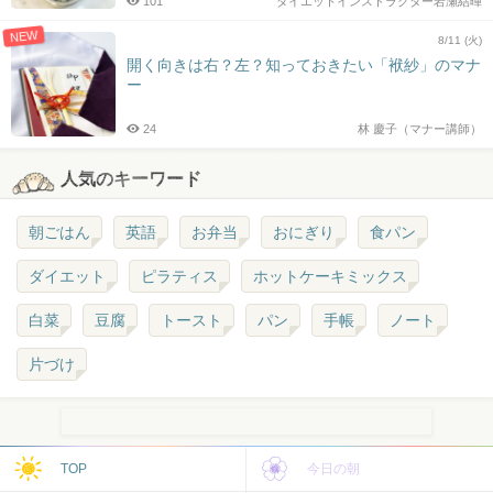
101
ダイエットインストラクター岩瀬結暉
NEW
8/11 (火)
開く向きは右？左？知っておきたい「袱紗」のマナ
ー
24
林 慶子（マナー講師）
人気のキーワード
朝ごはん
英語
お弁当
おにぎり
食パン
ダイエット
ピラティス
ホットケーキミックス
白菜
豆腐
トースト
パン
手帳
ノート
片づけ
TOP
今日の朝