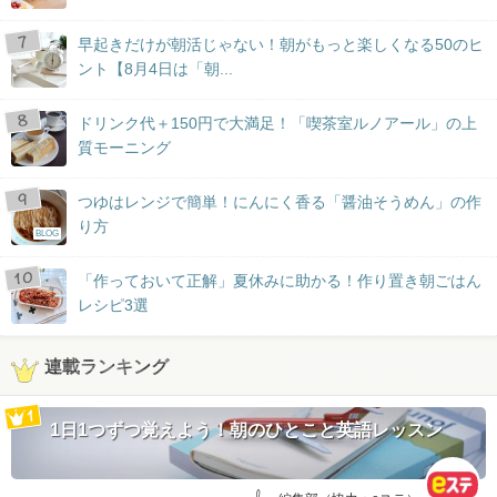
早起きだけが朝活じゃない！朝がもっと楽しくなる50のヒ
ント【8月4日は「朝...
ドリンク代＋150円で大満足！「喫茶室ルノアール」の上
質モーニング
つゆはレンジで簡単！にんにく香る「醤油そうめん」の作
り方
BLOG
「作っておいて正解」夏休みに助かる！作り置き朝ごはん
レシピ3選
連載ランキング
1日1つずつ覚えよう！朝のひとこと英語レッスン