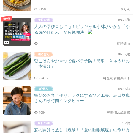
2158
きりん
NEW
8/10 (月)
大人の学び直しにも！ビリギャル小林さやかが「や
る気の仕組み」から勉強法...
PR
朝時間.jp
8/23 (月)
朝ごはんやおやつで夏バテ予防！簡単「きゅうりの
一本漬け」
22416
料理家 齋藤菜々子
8/14 (水)
毎朝のお弁当作り、ラクにするひと工夫。馬田草織
さんの朝時間インタビュー
4984
朝時間.jp編集部
7/5 (水)
窓の開けっ放しは危険！「夏の睡眠環境」の作り方