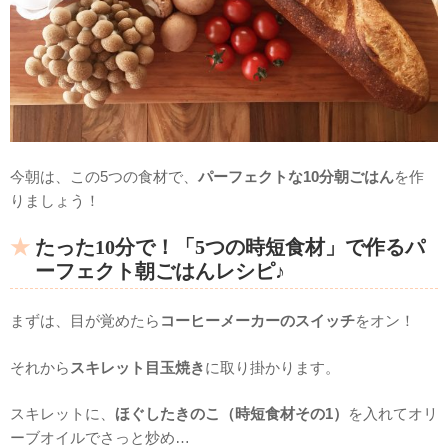
今朝は、この5つの食材で、
パーフェクトな10分朝ごはん
を作
りましょう！
たった10分で！「5つの時短食材」で作るパ
ーフェクト朝ごはんレシピ♪
まずは、目が覚めたら
コーヒーメーカーのスイッチ
をオン！
それから
スキレット目玉焼き
に取り掛かります。
スキレットに、
ほぐしたきのこ（時短食材その1）
を入れてオリ
ーブオイルでさっと炒め…