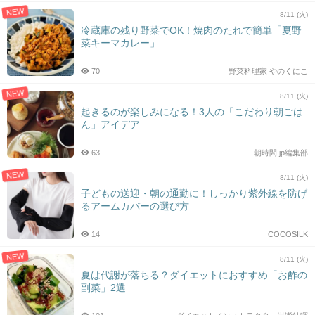
NEW
8/11 (火)
冷蔵庫の残り野菜でOK！焼肉のたれで簡単「夏野
菜キーマカレー」
70
野菜料理家 やのくにこ
NEW
8/11 (火)
起きるのが楽しみになる！3人の「こだわり朝ごは
ん」アイデア
63
朝時間.jp編集部
NEW
8/11 (火)
子どもの送迎・朝の通勤に！しっかり紫外線を防げ
るアームカバーの選び方
14
COCOSILK
NEW
8/11 (火)
夏は代謝が落ちる？ダイエットにおすすめ「お酢の
副菜」2選