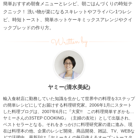
簡単おすすめ朝食メニューとレシピ、朝ごはんづくりの時短テ
クニック！ 洗い物が楽になるスキレットやフライパン1つレシ
ピ、時短トースト、簡単ホットケーキミックスアレンジやクイ
ックブレッドの作り方。
Written by
ヤミー(清水美紀)
輸入食材店に勤務していた知識を生かして世界中の料理を3ステップ
の簡単レシピにしてお届けする料理研究家。2006年1月にスタート
した料理ブログは、2007年6月に『大変!! この料理簡単すぎかも…
ヤミーさんの3STEP COOKING』（主婦の友社）として出版され、
ベストセラーとなる。それをきっかけに料理研究家の道に進み、現
在は料理本の他、企業のレシピ開発、商品開発、雑誌、TV、WEBな
どで活躍中。最新刊は『ヤミーさんの毎日使えるオーブントースタ