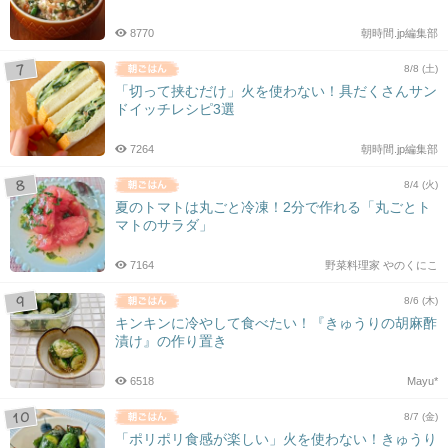
8770
朝時間.jp編集部
8/8 (土)
「切って挟むだけ」火を使わない！具だくさんサン
ドイッチレシピ3選
7264
朝時間.jp編集部
8/4 (火)
夏のトマトは丸ごと冷凍！2分で作れる「丸ごとト
マトのサラダ」
7164
野菜料理家 やのくにこ
8/6 (木)
キンキンに冷やして食べたい！『きゅうりの胡麻酢
漬け』の作り置き
6518
Mayu*
8/7 (金)
「ポリポリ食感が楽しい」火を使わない！きゅうり