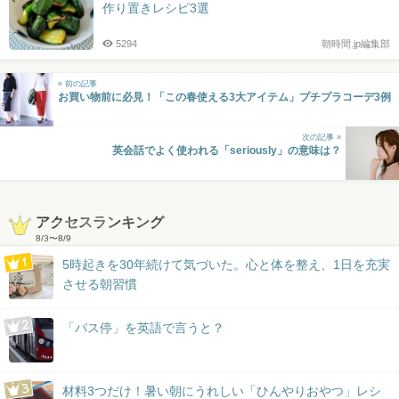
作り置きレシピ3選
5294
朝時間.jp編集部
« 前の記事
お買い物前に必見！「この春使える3大アイテム」プチプラコーデ3例
次の記事 »
英会話でよく使われる「seriously」の意味は？
アクセスランキング
8/3
〜
8/9
5時起きを30年続けて気づいた。心と体を整え、1日を充実
させる朝習慣
「バス停」を英語で言うと？
材料3つだけ！暑い朝にうれしい「ひんやりおやつ」レシ