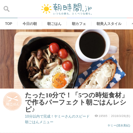
Skip
to
content
TOP
今日の朝
朝ごはん
朝カフェ
朝美人スタイル
たった10分で！「5つの時短食材」
で作るパーフェクト朝ごはんレシ
ピ♪
10分以内で完成！ヤミーさんのスピード
19565
2018/3/28(水)
朝ごはんメニュー
ヤミー(清水美紀)