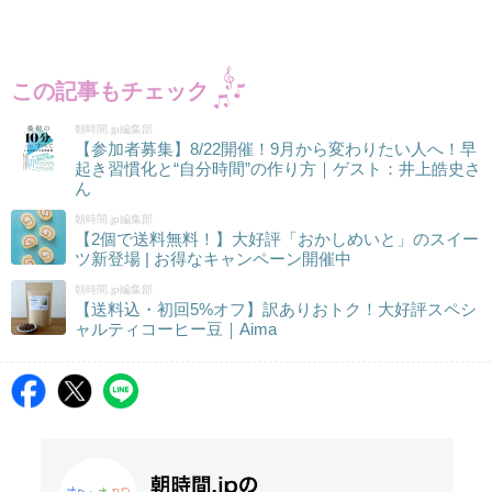
この記事もチェック
朝時間.jp編集部
【参加者募集】8/22開催！9月から変わりたい人へ！早
起き習慣化と“自分時間”の作り方｜ゲスト：井上皓史さ
ん
朝時間.jp編集部
【2個で送料無料！】大好評「おかしめいと」のスイー
ツ新登場 | お得なキャンペーン開催中
朝時間.jp編集部
【送料込・初回5%オフ】訳ありおトク！大好評スペシ
ャルティコーヒー豆｜Aima