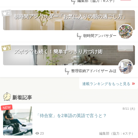
by:
編集部（協力：eステ）
朝時間アンバサダー「お気に入りの朝の過ごし方」
by:
朝時間アンバサダー
ズボラでも続く！簡単すっきり片づけ術
by:
整理収納アドバイザー みほ
連載ランキングをもっと見る
新着記事
NEW
8/11 (火)
「待合室」を2単語の英語で言うと？
23
編集部（協力：eステ）