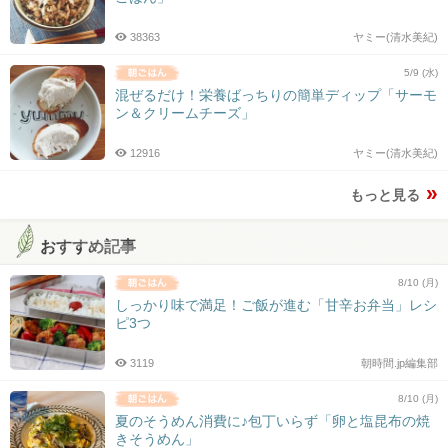
38363
ヤミー(清水美紀)
5/9 (水)
混ぜるだけ！栄養ばっちりの簡単ディップ「サーモ
ン＆クリームチーズ」
12916
ヤミー(清水美紀)
もっと見る
おすすめ記事
8/10 (月)
しっかり味で満足！ご飯が進む「甘辛お弁当」レシ
ピ3つ
3119
朝時間.jp編集部
8/10 (月)
夏のそうめん消費に♪包丁いらず「卵と塩昆布の焼
きそうめん」