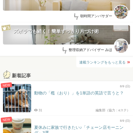
by:
朝時間アンバサダー
ズボラでも続く！簡単すっきり片づけ術
by:
整理収納アドバイザー みほ
連載ランキングをもっと見る
新着記事
NEW
8/9 (日)
動物の「檻（おり）」を1単語の英語で言うと？
31
編集部（協力：eステ）
NEW
8/9 (日)
夏休みに家族で行きたい♪「チェーン店モーニン
グ」3選