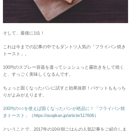
そして、最後に1位！
これは今までの記事の中でもダントツ人気の「フライパン焼き
トースト」。
100均のスプレー容器を遣ってシュシュっと霧吹きをして焼く
と、すっごく美味しくなるんです。
ちょっと固くなったパンに試すと効果抜群！バゲットももっち
りがよみがえります。
100均の○○を使えば固くなったパンが絶品に！「フライパン焼
きトースト」
（
https://asajikan.jp/article/117606
）
ということで、2017年の10分朝ごはんの人気記事をご紹介しま