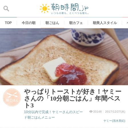
Skip
to
content
TOP
今日の朝
朝ごはん
朝カフェ
朝美人スタイル
やっぱりトーストが好き！ヤミー
さんの「10分朝ごはん」年間ベス
ト3
10分以内で完成！ヤミーさんのスピー
33148
2017/12/27(水)
ド朝ごはんメニュー
ヤミー(清水美紀)