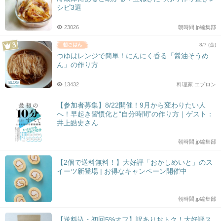
シピ3選
23026
朝時間.jp編集部
8/7 (金)
つゆはレンジで簡単！にんにく香る「醤油そうめ
ん」の作り方
BLOG
13432
料理家 エプロン
【参加者募集】8/22開催！9月から変わりたい人
へ！早起き習慣化と“自分時間”の作り方｜ゲスト：
井上皓史さん
朝時間.jp編集部
【2個で送料無料！】大好評「おかしめいと」のス
イーツ新登場 | お得なキャンペーン開催中
朝時間.jp編集部
【送料込・初回5%オフ】訳ありおトク！大好評ス