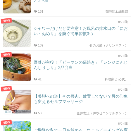
181
朝時間.jp編集部
NEW
8/9 (日)
シャワーだけだと要注意！お風呂の排水口の「にお
い・ぬめり」を防ぐ簡単習慣3つ
189
せのお愛（クリンネスト）
NEW
8/9 (日)
野菜が主役！「ピーマンの蒲焼き」「レンジにんじ
んしりしり」2品弁当
41
料理家 かめ代。
NEW
8/9 (日)
【美脚への道】その腰肉、放置してない？脚の印象
も変えるセルフマッサージ
BLOG
53
金井志江（脚やせコンサルタント）
NEW
8/9 (日)
ご機嫌な私で一日を始める。ウェルビーイングを育