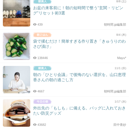
8/8 (土)
お盆の来客前に！朝の短時間で整う“玄関・リビン
グ”リセット術3選
439
朝時間.jp編集部
8/4 (木)
袋で揉むだけ！簡単すぎる作り置き「きゅうりのわ
さび漬け」
138446
Mayu*
11/1 (水)
朝の「ひとり会議」で後悔のない選択を。山口恵理
香さんの朝の過ごし方
4667
朝時間.jp編集部
1/17 (水)
外出先の「もしも」に備える。バッグに入れておき
たい防災グッズ
43682
田中青紗