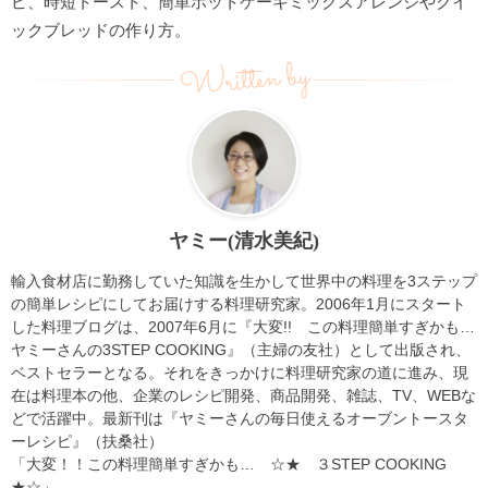
ピ、時短トースト、簡単ホットケーキミックスアレンジやクイ
ックブレッドの作り方。
Written by
ヤミー(清水美紀)
輸入食材店に勤務していた知識を生かして世界中の料理を3ステップ
の簡単レシピにしてお届けする料理研究家。2006年1月にスタート
した料理ブログは、2007年6月に『大変!! この料理簡単すぎかも…
ヤミーさんの3STEP COOKING』（主婦の友社）として出版され、
ベストセラーとなる。それをきっかけに料理研究家の道に進み、現
在は料理本の他、企業のレシピ開発、商品開発、雑誌、TV、WEBな
どで活躍中。最新刊は『ヤミーさんの毎日使えるオーブントースタ
ーレシピ』（扶桑社）
「大変！！この料理簡単すぎかも… ☆★ ３STEP COOKING
★☆」