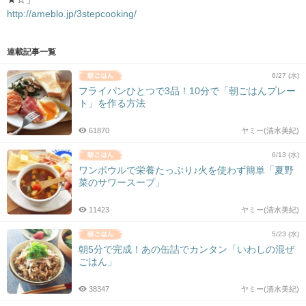
http://ameblo.jp/3stepcooking/
連載記事一覧
6/27 (水)
フライパンひとつで3品！10分で「朝ごはんプレー
ト」を作る方法
61870
ヤミー(清水美紀)
6/13 (水)
ワンボウルで栄養たっぷり♪火を使わず簡単「夏野
菜のサワースープ」
11423
ヤミー(清水美紀)
5/23 (水)
朝5分で完成！あの缶詰でカンタン「いわしの混ぜ
ごはん」
38347
ヤミー(清水美紀)