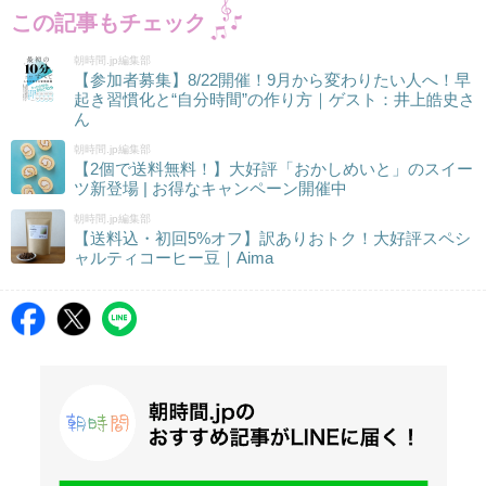
この記事もチェック
朝時間.jp編集部
【参加者募集】8/22開催！9月から変わりたい人へ！早
起き習慣化と“自分時間”の作り方｜ゲスト：井上皓史さ
ん
朝時間.jp編集部
【2個で送料無料！】大好評「おかしめいと」のスイー
ツ新登場 | お得なキャンペーン開催中
朝時間.jp編集部
【送料込・初回5%オフ】訳ありおトク！大好評スペシ
ャルティコーヒー豆｜Aima