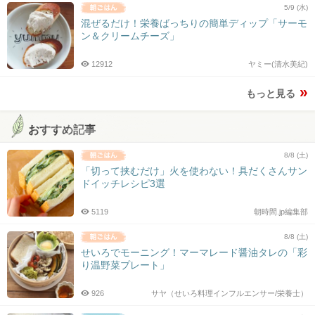
5/9 (水)
混ぜるだけ！栄養ばっちりの簡単ディップ「サーモ
ン＆クリームチーズ」
12912
ヤミー(清水美紀)
もっと見る
おすすめ記事
8/8 (土)
「切って挟むだけ」火を使わない！具だくさんサン
ドイッチレシピ3選
5119
朝時間.jp編集部
8/8 (土)
せいろでモーニング！マーマレード醤油タレの「彩
り温野菜プレート」
926
サヤ（せいろ料理インフルエンサー/栄養士）