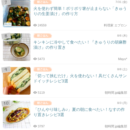
7/31 (金)
火を使わず簡単！ポリポリ箸が止まらない「きゅう
りの生姜漬け」の作り方
BLOG
24559
料理家 エプロン
8/6 (木)
キンキンに冷やして食べたい！『きゅうりの胡麻酢
漬け』の作り置き
5473
Mayu*
8/8 (土)
「切って挟むだけ」火を使わない！具だくさんサン
ドイッチレシピ3選
5119
朝時間.jp編集部
8/3 (月)
「ひんやり味しみ♪」夏の朝に食べたい！なすの作
り置きレシピ3選
3797
朝時間.jp編集部