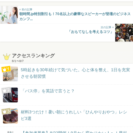
« 前の記事
朝時間.jp特別割引も！70名以上の豪華なスピーカーが登壇のビジネス
カンフ...
次の記事 »
「おもてなしを考えるコツ」
アクセスランキング
8/1
〜
8/7
5時起きを30年続けて気づいた。心と体を整え、1日を充実
させる朝習慣
「バス停」を英語で言うと？
材料3つだけ！暑い朝にうれしい「ひんやりおやつ」レシ
ピ3選
【参加者募集】8/22開催！9月から変わりたい人へ！早起