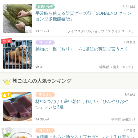
3/11 (金)
平常時も使える防災グッズ◎「SONAENO クッシ
ョン型多機能寝袋」
11771
ライフスタイルショップ「スタイルストア」
NEW
8/9 (日)
動物の「檻（おり）」を1単語の英語で言うと？
31
編集部（協力：eステ）
朝ごはんの人気ランキング
8/4 (火)
材料3つだけ！暑い朝にうれしい「ひんやりおや
つ」レシピ3選
39594
朝時間.jp編集部
8/2 (日)
冷蔵庫にあると助かる！玉ねぎたっぷり作り置きレ