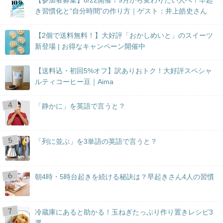
き習慣化と“自分時間”の作り方｜ゲスト：井上皓史さん
【2個で送料無料！】大好評「おかしめいと」のスイーツ
新登場 | お得なキャンペーン開催中
【送料込・初回5%オフ】訳ありおトク！大好評スペシャ
ルティコーヒー豆｜Aima
「静かに」を英語で言うと？
「列に並ぶ」を3単語の英語で言うと？
朝4時・5時台起きを続ける秘訣は？早起きさん4人の習慣
冷蔵庫にあると助かる！玉ねぎたっぷり作り置きレシピ3
選