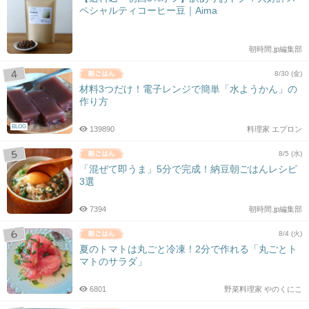
ペシャルティコーヒー豆｜Aima
朝時間.jp編集部
8/30 (金)
材料3つだけ！電子レンジで簡単「水ようかん」の
作り方
BLOG
139890
料理家 エプロン
8/5 (水)
「混ぜて即うま」5分で完成！納豆朝ごはんレシピ
3選
7394
朝時間.jp編集部
8/4 (火)
夏のトマトは丸ごと冷凍！2分で作れる「丸ごとト
マトのサラダ」
6801
野菜料理家 やのくにこ