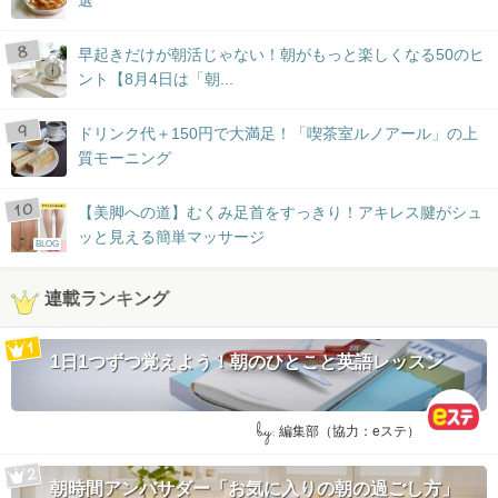
早起きだけが朝活じゃない！朝がもっと楽しくなる50のヒ
ント【8月4日は「朝...
ドリンク代＋150円で大満足！「喫茶室ルノアール」の上
質モーニング
【美脚への道】むくみ足首をすっきり！アキレス腱がシュ
ッと見える簡単マッサージ
BLOG
連載ランキング
1日1つずつ覚えよう！朝のひとこと英語レッスン
by:
編集部（協力：eステ）
朝時間アンバサダー「お気に入りの朝の過ごし方」