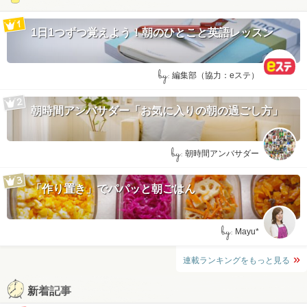
1日1つずつ覚えよう！朝のひとこと英語レッスン
by:
編集部（協力：eステ）
朝時間アンバサダー「お気に入りの朝の過ごし方」
by:
朝時間アンバサダー
「作り置き」でパパッと朝ごはん
by:
Mayu*
連載ランキングをもっと見る
新着記事