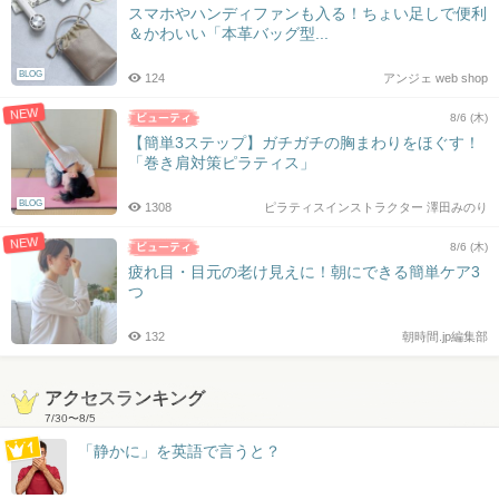
スマホやハンディファンも入る！ちょい足しで便利
＆かわいい「本革バッグ型...
BLOG
124
アンジェ web shop
NEW
8/6 (木)
【簡単3ステップ】ガチガチの胸まわりをほぐす！
「巻き肩対策ピラティス」
BLOG
1308
ピラティスインストラクター 澤田みのり
NEW
8/6 (木)
疲れ目・目元の老け見えに！朝にできる簡単ケア3
つ
132
朝時間.jp編集部
アクセスランキング
7/30
〜
8/5
「静かに」を英語で言うと？