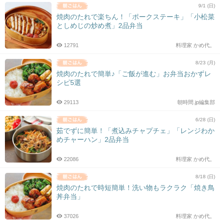
9/1 (日)
焼肉のたれで楽ちん！「ポークステーキ」「小松菜
としめじの炒め煮」2品弁当
12791
料理家 かめ代。
8/23 (月)
焼肉のたれで簡単♪「ご飯が進む」お弁当おかずレ
シピ5選
29113
朝時間.jp編集部
6/28 (日)
茹でずに簡単！「煮込みチャプチェ」「レンジわか
めチャーハン」2品弁当
22086
料理家 かめ代。
8/18 (日)
焼肉のたれで時短簡単！洗い物もラクラク「焼き鳥
丼弁当」
37026
料理家 かめ代。