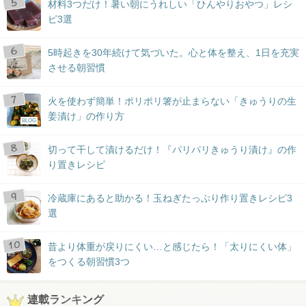
材料3つだけ！暑い朝にうれしい「ひんやりおやつ」レシ
ピ3選
5時起きを30年続けて気づいた。心と体を整え、1日を充実
させる朝習慣
火を使わず簡単！ポリポリ箸が止まらない「きゅうりの生
姜漬け」の作り方
BLOG
切って干して漬けるだけ！『パリパリきゅうり漬け』の作
り置きレシピ
冷蔵庫にあると助かる！玉ねぎたっぷり作り置きレシピ3
選
昔より体重が戻りにくい…と感じたら！「太りにくい体」
をつくる朝習慣3つ
連載ランキング