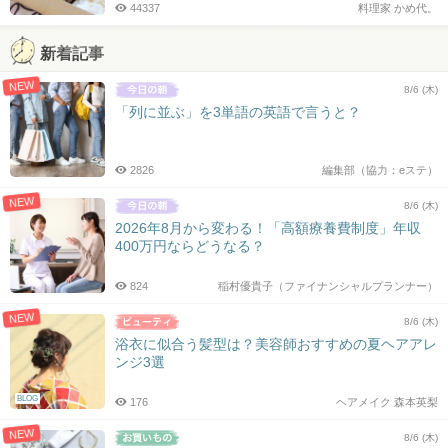
44337
料理家 かめ代。
新着記事
NEW
8/6 (木)
「列に並ぶ」を3単語の英語で言うと？
2826
編集部（協力：eステ）
NEW
8/6 (木)
2026年8月から変わる！「高額療養費制度」年収
400万円ならどうなる？
824
稲村優貴子（ファイナンシャルプランナー）
NEW
8/6 (木)
浴衣に似合う髪型は？美容師おすすめの夏ヘアアレ
ンジ3選
BLOG
176
ヘアメイク 森本英梨
NEW
8/6 (木)