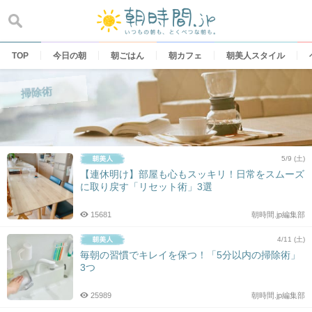
Skip
to
content
TOP
今日の朝
朝ごはん
朝カフェ
朝美人スタイル
掃除術
5/9 (土)
【連休明け】部屋も心もスッキリ！日常をスムーズ
に取り戻す「リセット術」3選
15681
朝時間.jp編集部
4/11 (土)
毎朝の習慣でキレイを保つ！「5分以内の掃除術」
3つ
25989
朝時間.jp編集部