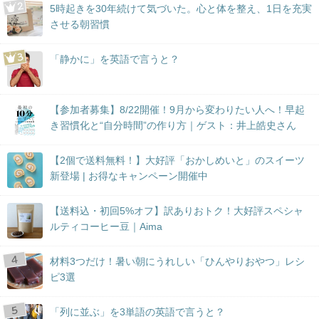
5時起きを30年続けて気づいた。心と体を整え、1日を充実
させる朝習慣
「静かに」を英語で言うと？
【参加者募集】8/22開催！9月から変わりたい人へ！早起
き習慣化と“自分時間”の作り方｜ゲスト：井上皓史さん
【2個で送料無料！】大好評「おかしめいと」のスイーツ
新登場 | お得なキャンペーン開催中
【送料込・初回5%オフ】訳ありおトク！大好評スペシャ
ルティコーヒー豆｜Aima
材料3つだけ！暑い朝にうれしい「ひんやりおやつ」レシ
ピ3選
「列に並ぶ」を3単語の英語で言うと？