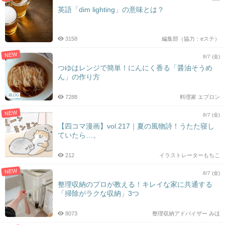
英語「dim lighting」の意味とは？
3158
編集部（協力：eステ）
NEW
8/7 (金)
つゆはレンジで簡単！にんにく香る「醤油そうめ
ん」の作り方
BLOG
7288
料理家 エプロン
NEW
8/7 (金)
【四コマ漫画】vol.217｜夏の風物詩！うたた寝し
ていたら…。
212
イラストレーターもちこ
NEW
8/7 (金)
整理収納のプロが教える！キレイな家に共通する
「掃除がラクな収納」3つ
8073
整理収納アドバイザー みほ