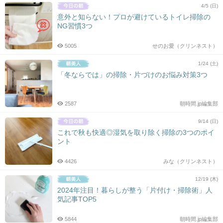
4/5 (日)
意外と知らない！プロが避けているトイレ掃除の
NG習慣3つ
5005
せのお愛（クリンネスト）
1/24 (土)
「冬ならでは」の掃除・片づけのお悩み対策3つ
2587
朝時間.jp編集部
9/14 (日)
これで秋も快適◎湿気を取り除く掃除の3つのポイ
ント
4426
みな（クリンネスト）
12/19 (木)
2024年注目！暮らしが整う「片付け・掃除術」人
気記事TOP5
5844
朝時間.jp編集部