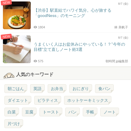
NEW
8/7 (金)
【渋谷】駅直結でハワイ気分。心が旅する
「goodNess」のモーニング
1804
林 美帆子
NEW
8/7 (金)
うまくいく人はお盆休みにやっている！？”今年の
目標”立て直しノート術3選
575
朝時間.jp編集部
人気のキーワード
朝ごはん
英語
お弁当
おにぎり
食パン
ダイエット
ピラティス
ホットケーキミックス
白菜
豆腐
トースト
パン
手帳
ノート
片づけ