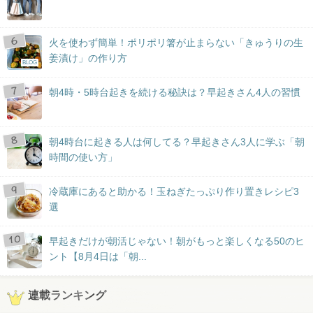
火を使わず簡単！ポリポリ箸が止まらない「きゅうりの生
姜漬け」の作り方
BLOG
朝4時・5時台起きを続ける秘訣は？早起きさん4人の習慣
朝4時台に起きる人は何してる？早起きさん3人に学ぶ「朝
時間の使い方」
冷蔵庫にあると助かる！玉ねぎたっぷり作り置きレシピ3
選
早起きだけが朝活じゃない！朝がもっと楽しくなる50のヒ
ント【8月4日は「朝...
連載ランキング