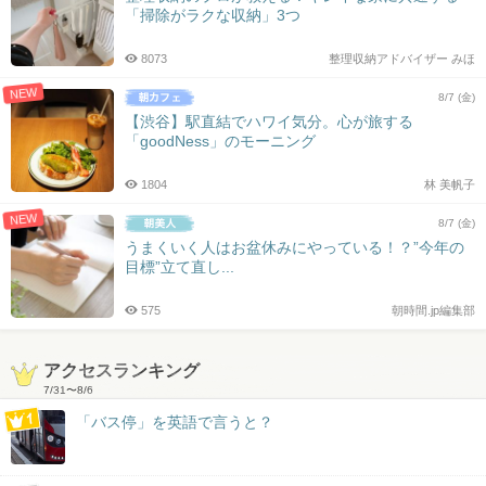
「掃除がラクな収納」3つ
8073
整理収納アドバイザー みほ
NEW
8/7 (金)
【渋谷】駅直結でハワイ気分。心が旅する
「goodNess」のモーニング
1804
林 美帆子
NEW
8/7 (金)
うまくいく人はお盆休みにやっている！？”今年の
目標”立て直し...
575
朝時間.jp編集部
アクセスランキング
7/31
〜
8/6
「バス停」を英語で言うと？