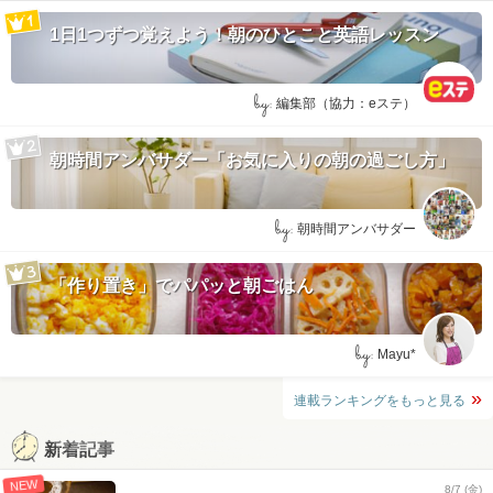
1日1つずつ覚えよう！朝のひとこと英語レッスン
by:
編集部（協力：eステ）
朝時間アンバサダー「お気に入りの朝の過ごし方」
by:
朝時間アンバサダー
「作り置き」でパパッと朝ごはん
by:
Mayu*
連載ランキングをもっと見る
新着記事
NEW
8/7 (金)