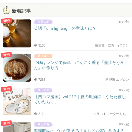
新着記事
NEW
8/7 (金)
英語「dim lighting」の意味とは？
3158
編集部（協力：eステ）
NEW
8/7 (金)
つゆはレンジで簡単！にんにく香る「醤油そうめ
ん」の作り方
BLOG
7288
料理家 エプロン
NEW
8/7 (金)
【四コマ漫画】vol.217｜夏の風物詩！うたた寝し
ていたら…。
212
イラストレーターもちこ
NEW
8/7 (金)
整理収納のプロが教える！キレイな家に共通する