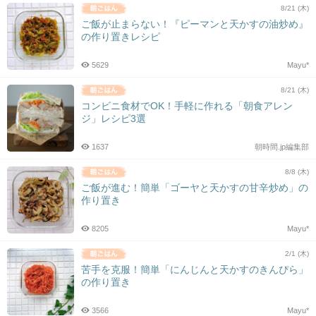
8/21 (木)
ご飯が止まらない！『ピーマンと天かすの油炒め』
の作り置きレシピ
5629
Mayu*
8/21 (木)
コンビニ食材でOK！手軽に作れる「朝食アレン
ジ」レシピ3選
1637
朝時間.jp編集部
8/8 (木)
ご飯が進む！簡単「ゴーヤと天かすの甘辛炒め」の
作り置き
8205
Mayu*
2/1 (木)
苦手を克服！簡単「にんじんと天かすのきんぴら」
の作り置き
3566
Mayu*