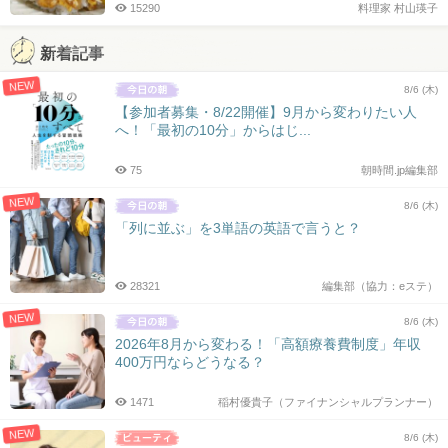
15290
料理家 村山瑛子
新着記事
NEW
8/6 (木)
【参加者募集・8/22開催】9月から変わりたい人
へ！「最初の10分」からはじ...
75
朝時間.jp編集部
NEW
8/6 (木)
「列に並ぶ」を3単語の英語で言うと？
28321
編集部（協力：eステ）
NEW
8/6 (木)
2026年8月から変わる！「高額療養費制度」年収
400万円ならどうなる？
1471
稲村優貴子（ファイナンシャルプランナー）
NEW
8/6 (木)