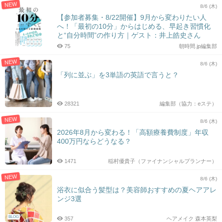
NEW
8/6 (木)
【参加者募集・8/22開催】9月から変わりたい人
へ！「最初の10分」からはじめる、早起き習慣化
と“自分時間”の作り方｜ゲスト：井上皓史さん
75
朝時間.jp編集部
NEW
8/6 (木)
「列に並ぶ」を3単語の英語で言うと？
28321
編集部（協力：eステ）
NEW
8/6 (木)
2026年8月から変わる！「高額療養費制度」年収
400万円ならどうなる？
1471
稲村優貴子（ファイナンシャルプランナー）
NEW
8/6 (木)
浴衣に似合う髪型は？美容師おすすめの夏ヘアアレ
ンジ3選
BLOG
357
ヘアメイク 森本英梨