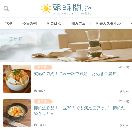
Skip
to
content
TOP
今日の朝
朝ごはん
朝カフェ
朝美人スタイル
天かす
4/6 (月)
究極の節約！これ一杯で満足「たぬき豆腐丼」
9676
きりん
12/8 (月)
節約派必見！一玉30円でも満足度アップ「節約た
ぬきうどん」
14056
きりん