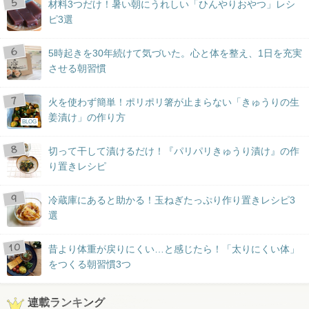
材料3つだけ！暑い朝にうれしい「ひんやりおやつ」レシ
ピ3選
5時起きを30年続けて気づいた。心と体を整え、1日を充実
させる朝習慣
火を使わず簡単！ポリポリ箸が止まらない「きゅうりの生
姜漬け」の作り方
BLOG
切って干して漬けるだけ！『パリパリきゅうり漬け』の作
り置きレシピ
冷蔵庫にあると助かる！玉ねぎたっぷり作り置きレシピ3
選
昔より体重が戻りにくい…と感じたら！「太りにくい体」
をつくる朝習慣3つ
連載ランキング