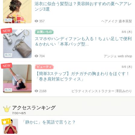
浴衣に似合う髪型は？美容師おすすめの夏ヘアアレ
ンジ3選
BLOG
357
ヘアメイク 森本英梨
NEW
8/6 (木)
スマホやハンディファンも入る！ちょい足しで便利
＆かわいい「本革バッグ型...
BLOG
704
アンジェ web shop
NEW
8/6 (木)
【簡単3ステップ】ガチガチの胸まわりをほぐす！
「巻き肩対策ピラティス」
BLOG
2168
ピラティスインストラクター 澤田みのり
アクセスランキング
7/30
〜
8/5
「静かに」を英語で言うと？