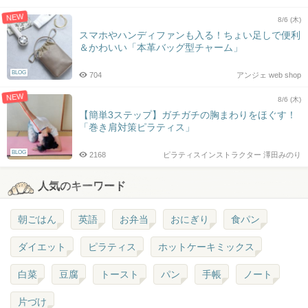
NEW
8/6 (木)
スマホやハンディファンも入る！ちょい足しで便利
＆かわいい「本革バッグ型チャーム」
BLOG
704
アンジェ web shop
NEW
8/6 (木)
【簡単3ステップ】ガチガチの胸まわりをほぐす！
「巻き肩対策ピラティス」
BLOG
2168
ピラティスインストラクター 澤田みのり
人気のキーワード
朝ごはん
英語
お弁当
おにぎり
食パン
ダイエット
ピラティス
ホットケーキミックス
白菜
豆腐
トースト
パン
手帳
ノート
片づけ