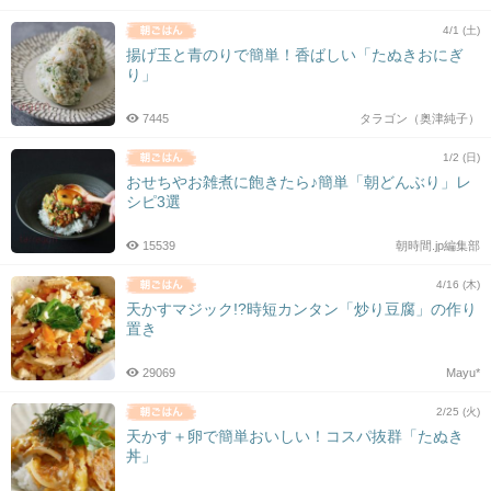
4/1 (土)
揚げ玉と青のりで簡単！香ばしい「たぬきおにぎ
り」
7445
タラゴン（奥津純子）
1/2 (日)
おせちやお雑煮に飽きたら♪簡単「朝どんぶり」レ
シピ3選
15539
朝時間.jp編集部
4/16 (木)
天かすマジック!?時短カンタン「炒り豆腐」の作り
置き
29069
Mayu*
2/25 (火)
天かす＋卵で簡単おいしい！コスパ抜群「たぬき
丼」