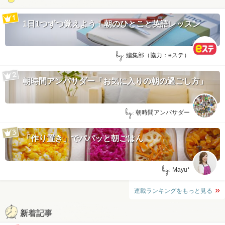
1日1つずつ覚えよう！朝のひとこと英語レッスン
by:
編集部（協力：eステ）
朝時間アンバサダー「お気に入りの朝の過ごし方」
by:
朝時間アンバサダー
「作り置き」でパパッと朝ごはん
by:
Mayu*
連載ランキングをもっと見る
新着記事