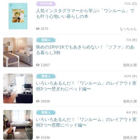
7/21 (日)
人気インスタグラマーから学ぶ♪「ワンルーム」で
も叶う心地いい暮らしの本
2575
なっちゃん
7/4 (木)
狭めの1Rや1Kでもあきらめない！「ソファ」のあ
る暮らし3例
12807
徳島久輝
4/25 (木)
いろいろあるんだ！「ワンルーム」のレイアウト実
例3つ〜壁ぎわにベッド編〜
28938
徳島久輝
4/4 (木)
いろいろあるんだ！「ワンルーム」のレイアウト実
例3つ〜窓際にベッド編〜
41046
徳島久輝