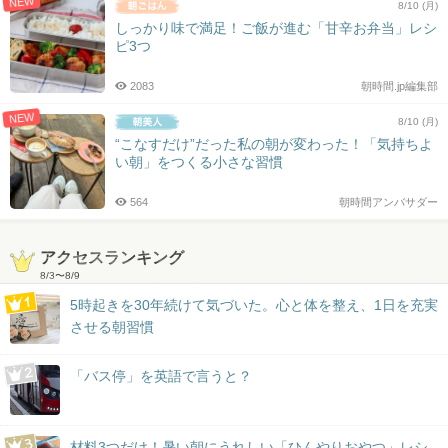
NEW
8/10 (月)
しっかり味で満足！ご飯が進む「甘辛お弁当」レシ
ピ3つ
2083
朝時間.jp編集部
NEW
8/10 (月)
“こなすだけ”だった私の朝が変わった！「気持ちよ
い朝」をつくる小さな習慣
564
朝時間アンバサダー
アクセスランキング
8/3
〜
8/9
5時起きを30年続けて気づいた。心と体を整え、1日を充実
させる朝習慣
「バス停」を英語で言うと？
材料3つだけ！暑い朝にうれしい「ひんやりおやつ」レシ