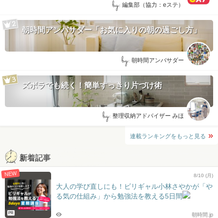
by:
編集部（協力：eステ）
朝時間アンバサダー「お気に入りの朝の過ごし方」
by:
朝時間アンバサダー
ズボラでも続く！簡単すっきり片づけ術
by:
整理収納アドバイザー みほ
連載ランキングをもっと見る
新着記事
NEW
8/10 (月)
大人の学び直しにも！ビリギャル小林さやかが「や
る気の仕組み」から勉強法を教える5日間
PR
朝時間.jp