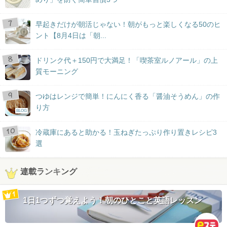
早起きだけが朝活じゃない！朝がもっと楽しくなる50のヒ
ント【8月4日は「朝...
ドリンク代＋150円で大満足！「喫茶室ルノアール」の上
質モーニング
つゆはレンジで簡単！にんにく香る「醤油そうめん」の作
り方
BLOG
冷蔵庫にあると助かる！玉ねぎたっぷり作り置きレシピ3
選
連載ランキング
1日1つずつ覚えよう！朝のひとこと英語レッスン