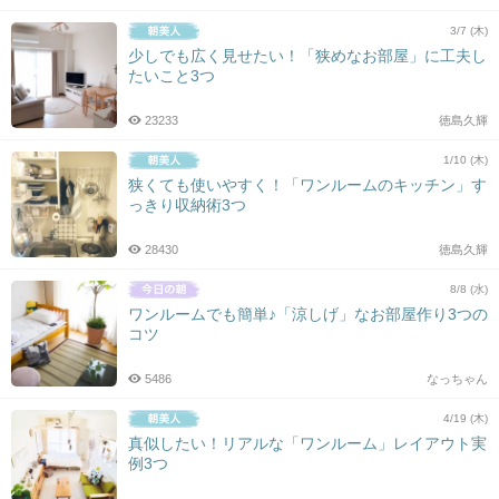
3/7 (木)
少しでも広く見せたい！「狭めなお部屋」に工夫し
たいこと3つ
23233
徳島久輝
1/10 (木)
狭くても使いやすく！「ワンルームのキッチン」す
っきり収納術3つ
28430
徳島久輝
8/8 (水)
ワンルームでも簡単♪「涼しげ」なお部屋作り3つの
コツ
5486
なっちゃん
4/19 (木)
真似したい！リアルな「ワンルーム」レイアウト実
例3つ