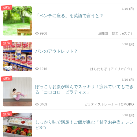
NEW
8/10 (月)
「ベンチに座る」を英語で言うと？
9906
編集部（協力：eステ）
NEW
8/10 (月)
パンのアウトレット？
BLOG
1216
はらだちほ（アメリカ在住）
NEW
8/10 (月)
ぽっこりお腹が凹んでスッキリ！疲れていてもでき
る「コロコロ・ピラティス」
3409
ピラティストレーナー TOMOKO
NEW
8/10 (月)
しっかり味で満足！ご飯が進む「甘辛お弁当」レシ
ピ3つ