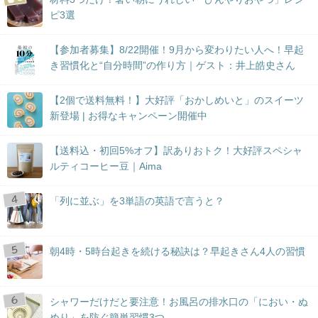
ピ3選
【参加者募集】8/22開催！9月から変わりたい人へ！早起
き習慣化と“自分時間”の作り方｜ゲスト：井上皓史さん
【2個で送料無料！】大好評「おかしめいと」のスイーツ
新登場 | お得なキャンペーン開催中
【送料込・初回5%オフ】訳ありおトク！大好評スペシャ
ルティコーヒー豆｜Aima
「列に並ぶ」を3単語の英語で言うと？
朝4時・5時台起きを続ける秘訣は？早起きさん4人の習慣
シャワーだけだと要注意！お風呂の排水口の「におい・ぬ
めり」を防ぐ簡単習慣3つ