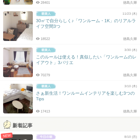
28401
徳島久輝
11/23 (木)
30㎡で自分らしく♪「ワンルーム・1K」のリアルラ
イフ空間3つ
18522
徳島久輝
3/30 (木)
このルールは使える！真似したい「ワンルームのレ
イアウト」3バリエ
70279
徳島久輝
3/10 (木)
さぁ新生活！ワンルームインテリアを楽しむ3つの
Tips
17413
徳島久輝
新着記事
NEW
8/10 (月)