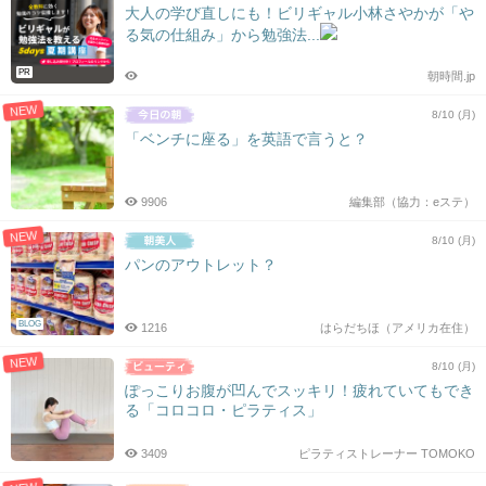
大人の学び直しにも！ビリギャル小林さやかが「や
る気の仕組み」から勉強法...
PR
朝時間.jp
NEW
8/10 (月)
「ベンチに座る」を英語で言うと？
9906
編集部（協力：eステ）
NEW
8/10 (月)
パンのアウトレット？
BLOG
1216
はらだちほ（アメリカ在住）
NEW
8/10 (月)
ぽっこりお腹が凹んでスッキリ！疲れていてもでき
る「コロコロ・ピラティス」
3409
ピラティストレーナー TOMOKO