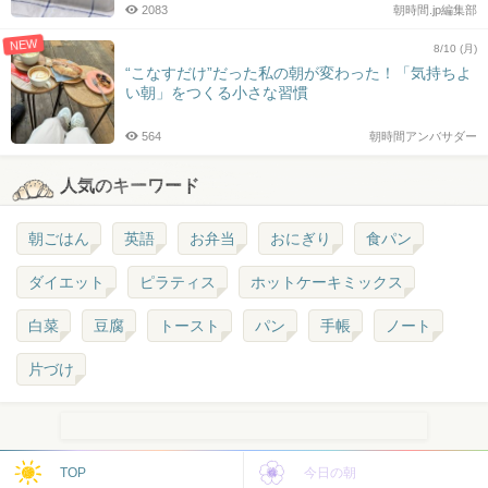
2083
朝時間.jp編集部
NEW
8/10 (月)
“こなすだけ”だった私の朝が変わった！「気持ちよ
い朝」をつくる小さな習慣
564
朝時間アンバサダー
人気のキーワード
朝ごはん
英語
お弁当
おにぎり
食パン
ダイエット
ピラティス
ホットケーキミックス
白菜
豆腐
トースト
パン
手帳
ノート
片づけ
TOP
今日の朝