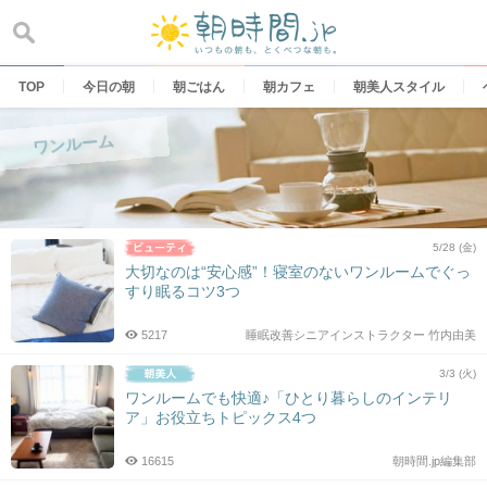
Skip
to
content
TOP
今日の朝
朝ごはん
朝カフェ
朝美人スタイル
ワンルーム
5/28 (金)
大切なのは“安心感”！寝室のないワンルームでぐっ
すり眠るコツ3つ
5217
睡眠改善シニアインストラクター 竹内由美
3/3 (火)
ワンルームでも快適♪「ひとり暮らしのインテリ
ア」お役立ちトピックス4つ
16615
朝時間.jp編集部