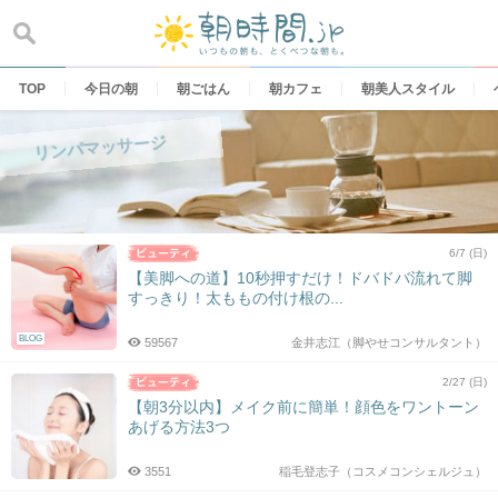
Skip
to
content
TOP
今日の朝
朝ごはん
朝カフェ
朝美人スタイル
リンパマッサージ
6/7 (日)
【美脚への道】10秒押すだけ！ドバドバ流れて脚
すっきり！太ももの付け根の...
BLOG
59567
金井志江（脚やせコンサルタント）
2/27 (日)
【朝3分以内】メイク前に簡単！顔色をワントーン
あげる方法3つ
3551
稲毛登志子（コスメコンシェルジュ）