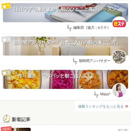
1日1つずつ覚えよう！朝のひとこと英語レッスン
by:
編集部（協力：eステ）
朝時間アンバサダー「お気に入りの朝の過ごし方」
by:
朝時間アンバサダー
「作り置き」でパパッと朝ごはん
by:
Mayu*
連載ランキングをもっと見る
新着記事
NEW
8/7 (金)