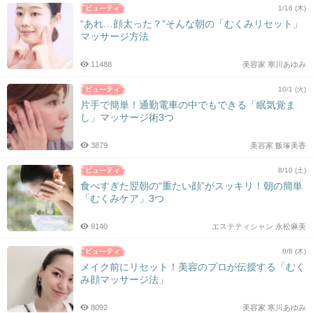
1/16 (木)
“あれ…顔太った？”そんな朝の「むくみリセット」
マッサージ方法
11488
美容家 寒川あゆみ
10/1 (火)
片手で簡単！通勤電車の中でもできる「眠気覚ま
し」マッサージ術3つ
3879
美容家 飯塚美香
8/10 (土)
食べすぎた翌朝の“重たい顔”がスッキリ！朝の簡単
「むくみケア」3つ
9140
エステティシャン 永松麻美
8/8 (木)
メイク前にリセット！美容のプロが伝授する「むく
み顔マッサージ法」
8092
美容家 寒川あゆみ