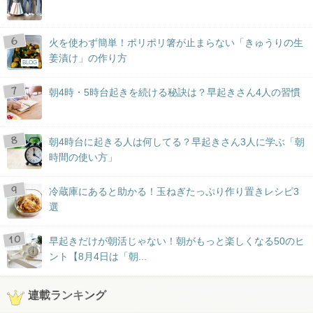
火を使わず簡単！ポリポリ箸が止まらない「きゅうりの生
姜漬け」の作り方
BLOG
朝4時・5時台起きを続ける秘訣は？早起きさん4人の習慣
朝4時台に起きる人は何してる？早起きさん3人に学ぶ「朝
時間の使い方」
冷蔵庫にあると助かる！玉ねぎたっぷり作り置きレシピ3
選
早起きだけが朝活じゃない！朝がもっと楽しくなる50のヒ
ント【8月4日は「朝...
連載ランキング