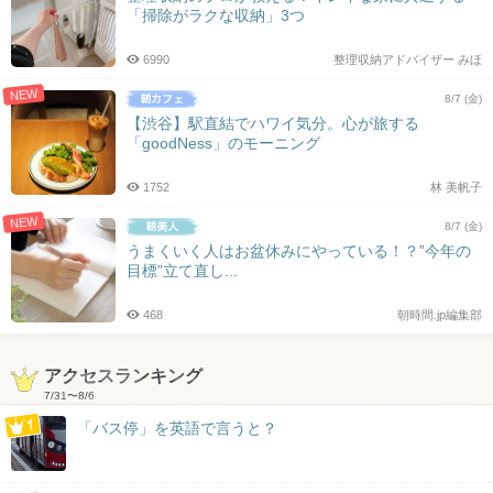
「掃除がラクな収納」3つ
6990
整理収納アドバイザー みほ
NEW
8/7 (金)
【渋谷】駅直結でハワイ気分。心が旅する
「goodNess」のモーニング
1752
林 美帆子
NEW
8/7 (金)
うまくいく人はお盆休みにやっている！？”今年の
目標”立て直し...
468
朝時間.jp編集部
アクセスランキング
7/31
〜
8/6
「バス停」を英語で言うと？