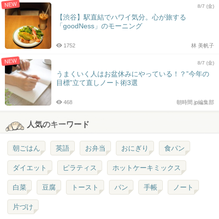
NEW
8/7 (金)
【渋谷】駅直結でハワイ気分。心が旅する
「goodNess」のモーニング
1752
林 美帆子
NEW
8/7 (金)
うまくいく人はお盆休みにやっている！？”今年の
目標”立て直しノート術3選
468
朝時間.jp編集部
人気のキーワード
朝ごはん
英語
お弁当
おにぎり
食パン
ダイエット
ピラティス
ホットケーキミックス
白菜
豆腐
トースト
パン
手帳
ノート
片づけ