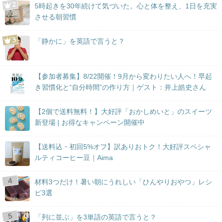
5時起きを30年続けて気づいた。心と体を整え、1日を充実
させる朝習慣
「静かに」を英語で言うと？
【参加者募集】8/22開催！9月から変わりたい人へ！早起
き習慣化と“自分時間”の作り方｜ゲスト：井上皓史さん
【2個で送料無料！】大好評「おかしめいと」のスイーツ
新登場 | お得なキャンペーン開催中
【送料込・初回5%オフ】訳ありおトク！大好評スペシャ
ルティコーヒー豆｜Aima
材料3つだけ！暑い朝にうれしい「ひんやりおやつ」レシ
ピ3選
「列に並ぶ」を3単語の英語で言うと？