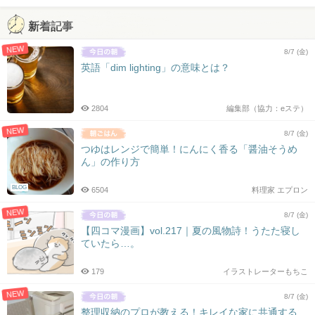
新着記事
NEW
8/7 (金)
英語「dim lighting」の意味とは？
2804
編集部（協力：eステ）
NEW
8/7 (金)
つゆはレンジで簡単！にんにく香る「醤油そうめ
ん」の作り方
BLOG
6504
料理家 エプロン
NEW
8/7 (金)
【四コマ漫画】vol.217｜夏の風物詩！うたた寝し
ていたら…。
179
イラストレーターもちこ
NEW
8/7 (金)
整理収納のプロが教える！キレイな家に共通する