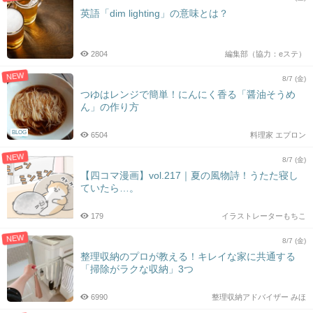
英語「dim lighting」の意味とは？
2804
編集部（協力：eステ）
NEW
8/7 (金)
つゆはレンジで簡単！にんにく香る「醤油そうめ
ん」の作り方
BLOG
6504
料理家 エプロン
NEW
8/7 (金)
【四コマ漫画】vol.217｜夏の風物詩！うたた寝し
ていたら…。
179
イラストレーターもちこ
NEW
8/7 (金)
整理収納のプロが教える！キレイな家に共通する
「掃除がラクな収納」3つ
6990
整理収納アドバイザー みほ