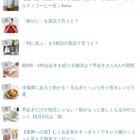
ルティコーヒー豆｜Aima
「静かに」を英語で言うと？
「列に並ぶ」を3単語の英語で言うと？
朝4時・5時台起きを続ける秘訣は？早起きさん4人の習慣
冷蔵庫にあると助かる！玉ねぎたっぷり作り置きレシピ3
選
早起きだけが朝活じゃない！朝がもっと楽しくなる50のヒ
ント【8月4日は「朝...
【美脚への道】むくみ足首をすっきり！アキレス腱がシュ
ッと見える簡単マッサージ