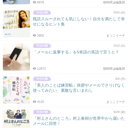
8878
朝時間.jp編集部
5/23 (火)
既読スルーされても気にしない！自分を満たして幸
せになるヒント集
BLOG
2802
まっこリ〜ナ
5/13 (土)
「メールに返事する」を5単語の英語で言うと？
12873
朝時間.jp編集部
6/6 (月)
『美人のことば練習帖』挨拶やメールでさりげなく
使ってみたい、素敵な言いまわし
BLOG
4125
まっこリ〜ナ
8/28 (金)
『村上さんのところ』村上春樹が世界中から届いた
メールに回答！