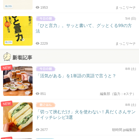
BLOG
1953
まっこリ〜ナ
5/4 (日)
「ひと言力」。サッと書いて、グッとくる99の方
法
BLOG
2229
まっこリ〜ナ
新着記事
NEW
8/8 (土)
「活気がある」を1単語の英語で言うと？
851
編集部（協力：eステ）
NEW
8/8 (土)
「切って挟むだけ」火を使わない！具だくさんサン
ドイッチレシピ3選
2677
朝時間.jp編集部