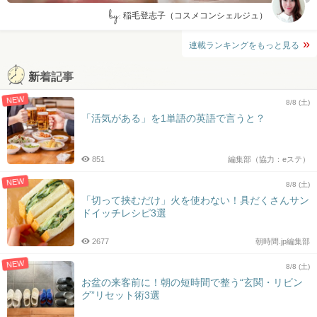
by:
稲毛登志子（コスメコンシェルジュ）
連載ランキングをもっと見る
新着記事
NEW
8/8 (土)
「活気がある」を1単語の英語で言うと？
851
編集部（協力：eステ）
NEW
8/8 (土)
「切って挟むだけ」火を使わない！具だくさんサン
ドイッチレシピ3選
2677
朝時間.jp編集部
NEW
8/8 (土)
お盆の来客前に！朝の短時間で整う“玄関・リビン
グ”リセット術3選