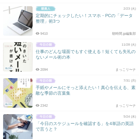
2/23 (火)
定期的にチェックしたい！スマホ・PCの「データ
整理」術3つ
9410
朝時間.jp編集部
11/28 (火)
仕事のどんな場面でもすぐ使える！短くても失礼の
ないメール術の本
BLOG
2094
まっこリ〜ナ
7/31 (月)
手紙やメールにそっと添えたい！真心を伝える、素
敵な季節の言葉集
BLOG
2342
まっこリ〜ナ
5/24 (水)
「今日のスケジュールを確認する」を4単語の英語
で言うと？