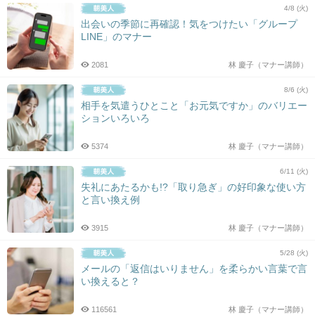
4/8 (火)
出会いの季節に再確認！気をつけたい「グループ
LINE」のマナー
2081
林 慶子（マナー講師）
8/6 (火)
相手を気遣うひとこと「お元気ですか」のバリエー
ションいろいろ
5374
林 慶子（マナー講師）
6/11 (火)
失礼にあたるかも!?「取り急ぎ」の好印象な使い方
と言い換え例
3915
林 慶子（マナー講師）
5/28 (火)
メールの「返信はいりません」を柔らかい言葉で言
い換えると？
116561
林 慶子（マナー講師）