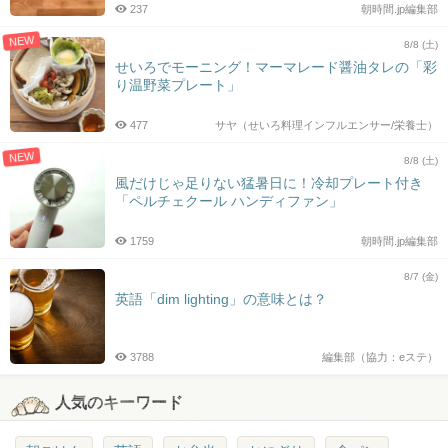
237
朝時間.jp編集部
NEW
8/8 (土)
せいろでモーニング！マーマレード醤油タレの「彩
り温野菜プレート」
477
サヤ（せいろ料理インフルエンサー/栄養士）
NEW
8/8 (土)
風だけじゃ足りない猛暑日に！冷却プレート付き
「ペルチェクール ハンディファン」
1759
朝時間.jp編集部
8/7 (金)
英語「dim lighting」の意味とは？
3788
編集部（協力：eステ）
人気のキーワード