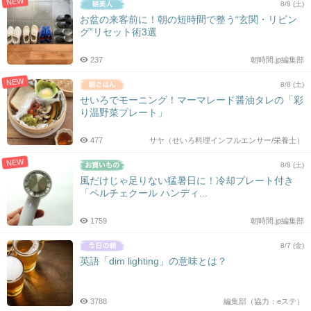
NEW
8/8 (土)
お盆の来客前に！朝の短時間で整う“玄関・リビン
グ”リセット術3選
237
朝時間.jp編集部
NEW
8/8 (土)
せいろでモーニング！マーマレード醤油タレの「彩
り温野菜プレート」
477
サヤ（せいろ料理インフルエンサー/栄養士）
NEW
8/8 (土)
風だけじゃ足りない猛暑日に！冷却プレート付き
「ペルチェクール ハンディ...
1759
朝時間.jp編集部
8/7 (金)
英語「dim lighting」の意味とは？
3788
編集部（協力：eステ）