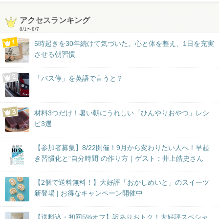
アクセスランキング
8/1
〜
8/7
5時起きを30年続けて気づいた。心と体を整え、1日を充実
させる朝習慣
「バス停」を英語で言うと？
材料3つだけ！暑い朝にうれしい「ひんやりおやつ」レシ
ピ3選
【参加者募集】8/22開催！9月から変わりたい人へ！早起
き習慣化と“自分時間”の作り方｜ゲスト：井上皓史さん
【2個で送料無料！】大好評「おかしめいと」のスイーツ
新登場 | お得なキャンペーン開催中
【送料込・初回5%オフ】訳ありおトク！大好評スペシャ