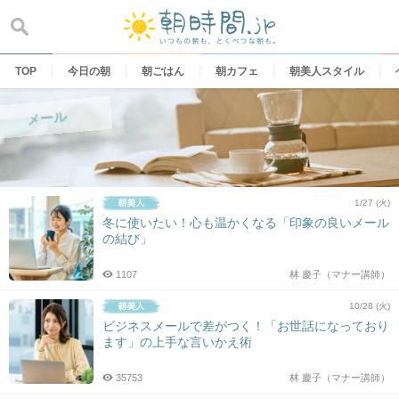
Skip
to
content
TOP
今日の朝
朝ごはん
朝カフェ
朝美人スタイル
メール
1/27 (火)
冬に使いたい！心も温かくなる「印象の良いメール
の結び」
1107
林 慶子（マナー講師）
10/28 (火)
ビジネスメールで差がつく！「お世話になっており
ます」の上手な言いかえ術
35753
林 慶子（マナー講師）