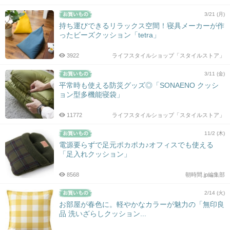
3/21 (月)
持ち運びできるリラックス空間！寝具メーカーが作
ったビーズクッション「tetra」
3922
ライフスタイルショップ「スタイルストア」
3/11 (金)
平常時も使える防災グッズ◎「SONAENO クッシ
ョン型多機能寝袋」
11772
ライフスタイルショップ「スタイルストア」
11/2 (木)
電源要らずで足元ポカポカ♪オフィスでも使える
「足入れクッション」
8568
朝時間.jp編集部
2/14 (火)
お部屋が春色に。軽やかなカラーが魅力の「無印良
品 洗いざらしクッション...