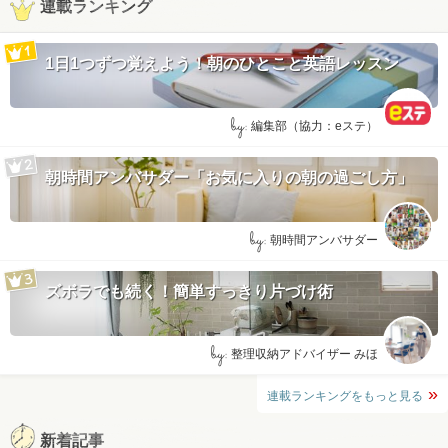
連載ランキング
1日1つずつ覚えよう！朝のひとこと英語レッスン
by:
編集部（協力：eステ）
朝時間アンバサダー「お気に入りの朝の過ごし方」
by:
朝時間アンバサダー
ズボラでも続く！簡単すっきり片づけ術
by:
整理収納アドバイザー みほ
連載ランキングをもっと見る
新着記事