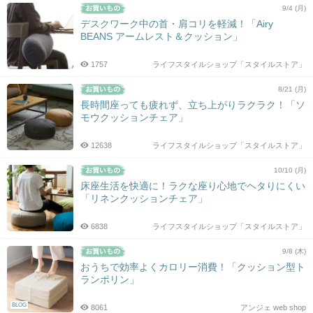
9/4 (月)
デスクワーク中の首・肩コリを軽減！「Airy
BEANS アームレスト＆クッション」
1757
ライフスタイルショップ「スタイルストア」
8/21 (月)
長時間座っても疲れず、立ち上がりラクラク！「ソ
モウクッションチェア」
12638
ライフスタイルショップ「スタイルストア」
10/10 (月)
床座生活を快適に！ラクな座り心地でヘタりにくい
「リネンクッションチェア」
6838
ライフスタイルショップ「スタイルストア」
9/8 (木)
おうちで効率よくカロリー消費！「クッション型ト
ランポリン」
BLOG
8061
アンジェ web shop