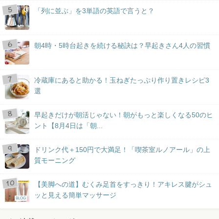
「列に並ぶ」を3単語の英語で言うと？
朝4時・5時台起きを続ける秘訣は？早起きさん4人の習慣
冷蔵庫にあると助かる！玉ねぎたっぷり作り置きレシピ3
選
早起きだけが朝活じゃない！朝がもっと楽しくなる50のヒ
ント【8月4日は「朝...
ドリンク代＋150円で大満足！「喫茶室ルノアール」の上
質モーニング
【美脚への道】むくみ足首をすっきり！アキレス腱がシュ
ッと見える簡単マッサージ
BLOG