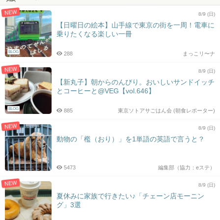
NEW
8/9 (日)
【日曜日の絵本】山手線で東京の街を一周！電車に
乗りたくなる楽しい一冊
BLOG
288
まっこリ〜ナ
NEW
8/9 (日)
【新丸子】朝からのんびり。おいしいサンドイッチ
とコーヒーと@VEG【vol.646】
BLOG
885
東京ソトアサごはん会 (朝食レポーター)
NEW
8/9 (日)
動物の「檻（おり）」を1単語の英語で言うと？
5473
編集部（協力：eステ）
NEW
8/9 (日)
夏休みに家族で行きたい♪「チェーン店モーニン
グ」3選