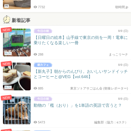
PR
7732
朝時間.jp
新着記事
NEW
8/9 (日)
【日曜日の絵本】山手線で東京の街を一周！電車に
乗りたくなる楽しい一冊
BLOG
288
まっこリ〜ナ
NEW
8/9 (日)
【新丸子】朝からのんびり。おいしいサンドイッチ
とコーヒーと@VEG【vol.646】
BLOG
885
東京ソトアサごはん会 (朝食レポーター)
NEW
8/9 (日)
動物の「檻（おり）」を1単語の英語で言うと？
5473
編集部（協力：eステ）