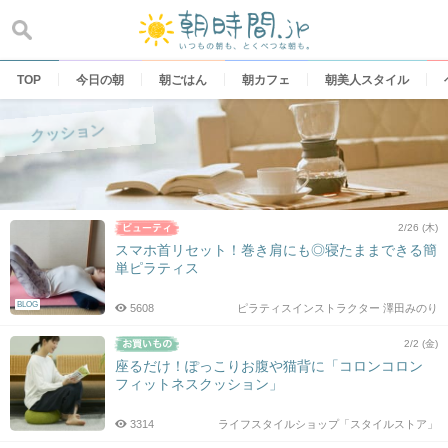
Skip
to
content
TOP
今日の朝
朝ごはん
朝カフェ
朝美人スタイル
クッション
2/26 (木)
スマホ首リセット！巻き肩にも◎寝たままできる簡
単ピラティス
BLOG
5608
ピラティスインストラクター 澤田みのり
2/2 (金)
座るだけ！ぽっこりお腹や猫背に「コロンコロン
フィットネスクッション」
3314
ライフスタイルショップ「スタイルストア」