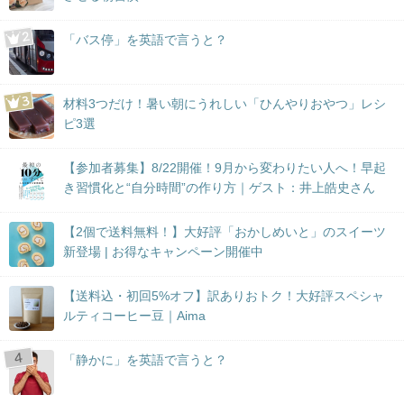
「バス停」を英語で言うと？
材料3つだけ！暑い朝にうれしい「ひんやりおやつ」レシ
ピ3選
【参加者募集】8/22開催！9月から変わりたい人へ！早起
き習慣化と“自分時間”の作り方｜ゲスト：井上皓史さん
【2個で送料無料！】大好評「おかしめいと」のスイーツ
新登場 | お得なキャンペーン開催中
【送料込・初回5%オフ】訳ありおトク！大好評スペシャ
ルティコーヒー豆｜Aima
「静かに」を英語で言うと？