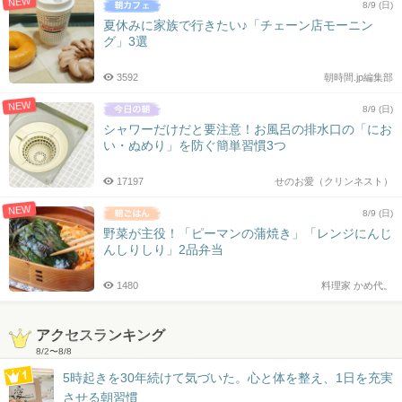
NEW
8/9 (日)
夏休みに家族で行きたい♪「チェーン店モーニン
グ」3選
3592
朝時間.jp編集部
NEW
8/9 (日)
シャワーだけだと要注意！お風呂の排水口の「にお
い・ぬめり」を防ぐ簡単習慣3つ
17197
せのお愛（クリンネスト）
NEW
8/9 (日)
野菜が主役！「ピーマンの蒲焼き」「レンジにんじ
んしりしり」2品弁当
1480
料理家 かめ代。
アクセスランキング
8/2
〜
8/8
5時起きを30年続けて気づいた。心と体を整え、1日を充実
させる朝習慣