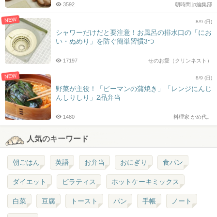
3592
朝時間.jp編集部
NEW
8/9 (日)
シャワーだけだと要注意！お風呂の排水口の「にお
い・ぬめり」を防ぐ簡単習慣3つ
17197
せのお愛（クリンネスト）
NEW
8/9 (日)
野菜が主役！「ピーマンの蒲焼き」「レンジにんじ
んしりしり」2品弁当
1480
料理家 かめ代。
人気のキーワード
朝ごはん
英語
お弁当
おにぎり
食パン
ダイエット
ピラティス
ホットケーキミックス
白菜
豆腐
トースト
パン
手帳
ノート