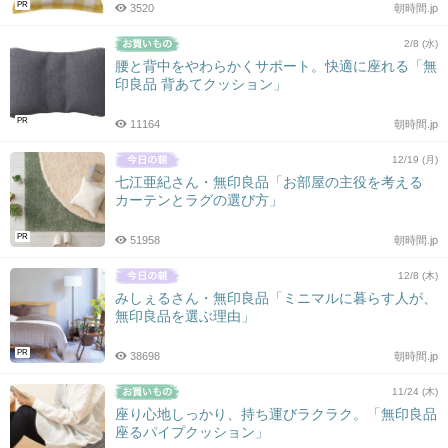
PR
3520
朝時間.jp
2/8 (水)
腰と背中をやわらかくサポート。快適に座れる「無
印良品 背あてクッション」
PR
11164
朝時間.jp
12/19 (月)
七江亜紀さん・無印良品「お部屋の主役を考える
カーテンとラグの選び方」
PR
51958
朝時間.jp
12/8 (木)
みしぇるさん・無印良品「ミニマルに暮らす人が、
無印良品を選ぶ理由」
PR
38698
朝時間.jp
11/24 (木)
座り心地しっかり、持ち運びラクラク。「無印良品
座るパイプクッション」