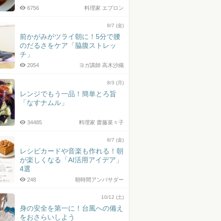
6756
料理家 エプロン
8/7 (金)
前かがみがツライ朝に！5分で腰
のだるさをケア「脇腹ストレッ
チ」
2054
ヨガ講師 高木沙織
8/3 (月)
レンジでもう一品！簡単とろ旨
「なすナムル」
34485
料理家 齋藤菜々子
8/7 (金)
レシピカードや音楽も作れる！朝
が楽しくなる「AI活用アイデア」
4選
248
朝時間アンバサダー
10/12 (土)
身の安全を第一に！台風への備え
をおさらいしよう