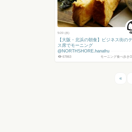
5/20 (水)
【大阪・北浜の朝食】ビジネス街の
ス席でモーニング
@NORTHSHORE.hanafru
67863
モーニング食べ歩きO
«