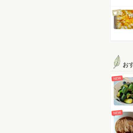
「
お
NEW
NEW