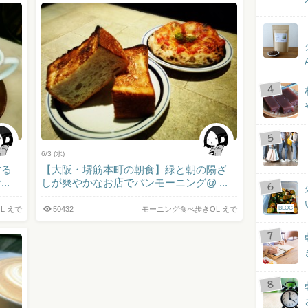
6/3 (水)
する
【大阪・堺筋本町の朝食】緑と朝の陽ざ
..
しが爽やかなお店でパンモーニング@ ...
L えで
50432
モーニング食べ歩きOL えで
BLOG