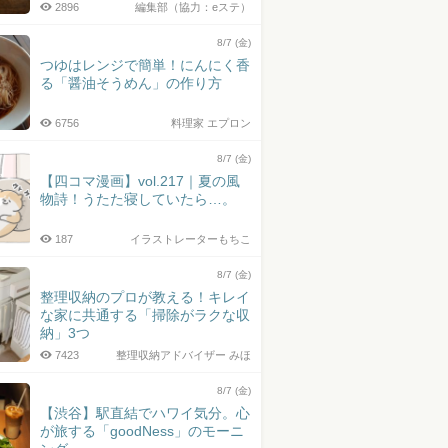
2896
編集部（協力：eステ）
8/7 (金)
つゆはレンジで簡単！にんにく香
る「醤油そうめん」の作り方
6756
料理家 エプロン
8/7 (金)
【四コマ漫画】vol.217｜夏の風
物詩！うたた寝していたら…。
187
イラストレーターもちこ
8/7 (金)
整理収納のプロが教える！キレイ
な家に共通する「掃除がラクな収
納」3つ
7423
整理収納アドバイザー みほ
8/7 (金)
【渋谷】駅直結でハワイ気分。心
が旅する「goodNess」のモーニ