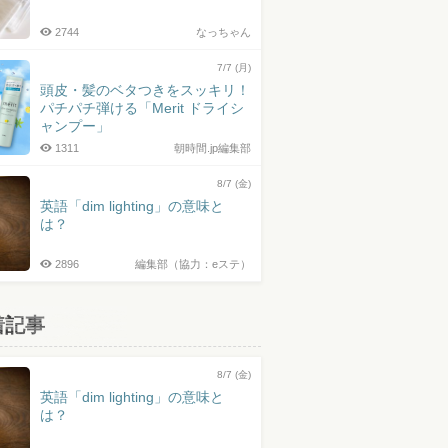
2744
なっちゃん
7/7 (月)
頭皮・髪のベタつきをスッキリ！
パチパチ弾ける「Merit ドライシ
ャンプー」
1311
朝時間.jp編集部
8/7 (金)
英語「dim lighting」の意味と
は？
2896
編集部（協力：eステ）
着記事
8/7 (金)
英語「dim lighting」の意味と
は？