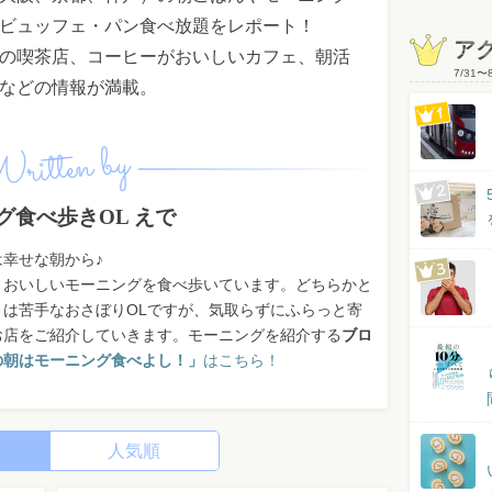
ビュッフェ・パン食べ放題をレポート！
ア
の喫茶店、コーヒーがおいしいカフェ、朝活
7/31
〜
などの情報が満載。
ritten by
グ食べ歩きOL えで
幸せな朝から♪
、おいしいモーニングを食べ歩いています。どちらかと
きは苦手なおさぼりOLですが、気取らずにふらっと寄
お店をご紹介していきます。モーニングを紹介する
ブロ
の朝はモーニング食べよし！」
はこちら！
人気順