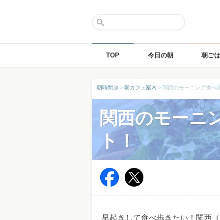
TOP
今日の朝
朝ご
Skip
朝時間.jp
>
朝カフェ案内
>
関西のモーニング食べ
to
content
関西のモーニ
ト！
早起きして食べ歩きたい！関西（