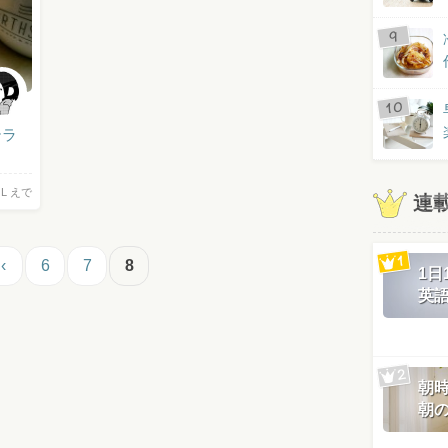
テラ
L えで
連
‹
6
7
8
1
英
朝
朝