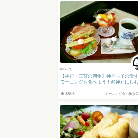
6/17 (水)
【神戸・三宮の朝食】神戸っ子の愛
モーニングを食べよう！@神戸にしむ.
32843
モーニング食べ歩きO