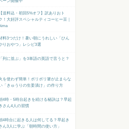
ペーン開催中
【送料込・初回5%オフ】訳ありおト
ク！大好評スペシャルティコーヒー豆｜
Aima
材料3つだけ！暑い朝にうれしい「ひん
やりおやつ」レシピ3選
「列に並ぶ」を3単語の英語で言うと？
火を使わず簡単！ポリポリ箸が止まらな
い「きゅうりの生姜漬け」の作り方
朝4時・5時台起きを続ける秘訣は？早起
きさん4人の習慣
朝4時台に起きる人は何してる？早起き
さん3人に学ぶ「朝時間の使い方」