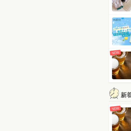
NEW
新
NEW