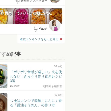
by:
朝時間アンバサダー
作り置き」でパパッと朝ごはん
by:
Mayu*
連載ランキングをもっと見る
すすめ記事
8/7 (金)
「ポリポリ食感が楽しい」火を使
わない！きゅうり作り置きレシピ
3選
2392
朝時間.jp編集部
8/7 (金)
つゆはレンジで簡単！にんにく香
る「醤油そうめん」の作り方