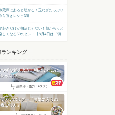
冷蔵庫にあると助かる！玉ねぎたっぷり
作り置きレシピ3選
早起きだけが朝活じゃない！朝がもっと
楽しくなる50のヒント【8月4日は「朝...
載ランキング
日1つずつ覚えよう！朝のひとこと
語レッスン
by:
編集部（協力：eステ）
時間アンバサダー「お気に入りの
の過ごし方」