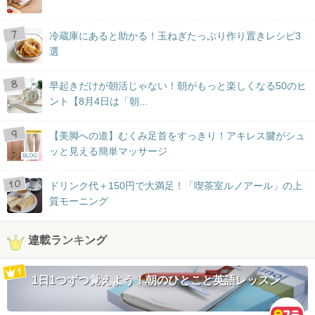
冷蔵庫にあると助かる！玉ねぎたっぷり作り置きレシピ3
選
早起きだけが朝活じゃない！朝がもっと楽しくなる50のヒ
ント【8月4日は「朝...
【美脚への道】むくみ足首をすっきり！アキレス腱がシュ
ッと見える簡単マッサージ
BLOG
ドリンク代＋150円で大満足！「喫茶室ルノアール」の上
質モーニング
連載ランキング
1日1つずつ覚えよう！朝のひとこと英語レッスン