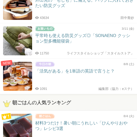
外出先の「もしも」に備える。バッグに入れておき
たい防災グッズ
43634
田中青紗
3/11 (金)
平常時も使える防災グッズ◎「SONAENO クッシ
ョン型多機能寝袋」
11750
ライフスタイルショップ「スタイルストア」
NEW
8/8 (土)
「活気がある」を1単語の英語で言うと？
1091
編集部（協力：eステ）
朝ごはんの人気ランキング
8/4 (火)
材料3つだけ！暑い朝にうれしい「ひんやりおや
つ」レシピ3選