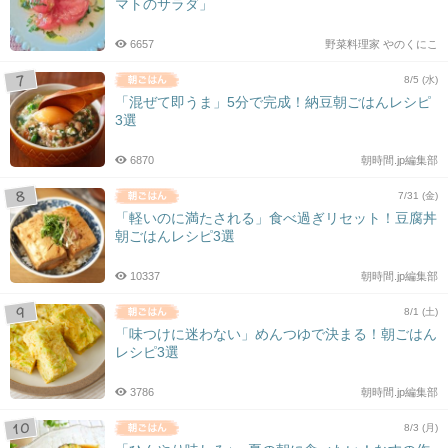
マトのサラダ」
6657
野菜料理家 やのくにこ
8/5 (水)
「混ぜて即うま」5分で完成！納豆朝ごはんレシピ
3選
6870
朝時間.jp編集部
7/31 (金)
「軽いのに満たされる」食べ過ぎリセット！豆腐丼
朝ごはんレシピ3選
10337
朝時間.jp編集部
8/1 (土)
「味つけに迷わない」めんつゆで決まる！朝ごはん
レシピ3選
3786
朝時間.jp編集部
8/3 (月)