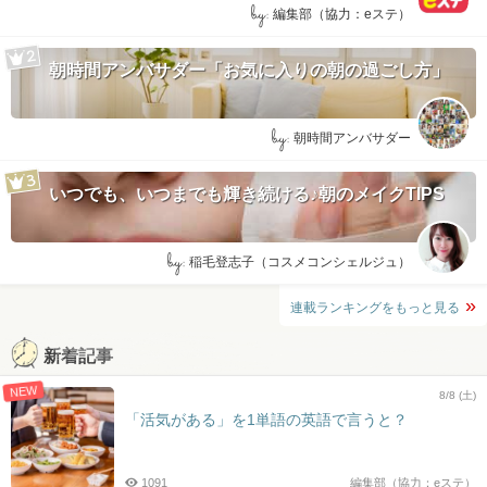
by:
編集部（協力：eステ）
朝時間アンバサダー「お気に入りの朝の過ごし方」
by:
朝時間アンバサダー
いつでも、いつまでも輝き続ける♪朝のメイクTIPS
by:
稲毛登志子（コスメコンシェルジュ）
連載ランキングをもっと見る
新着記事
NEW
8/8 (土)
「活気がある」を1単語の英語で言うと？
1091
編集部（協力：eステ）