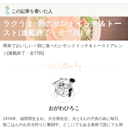
この記事を書いた人
ラクうま♪朝のサンドイッチ＆トー
スト[連載終了・全77回]
簡単でおいしい！朝に食べたいサンドイッチ＆トーストアレン
ジ[連載終了・全77回]
Written by
おがわひろこ
1976年、福岡県生まれ。大分県在住。夫と3人の子供の為に毎日、
朝ごはんやお弁当作りに奮闘中。どこにでもある食材で誰にでも簡