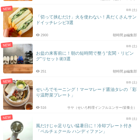
NEW
8/8 (土)
「切って挟むだけ」火を使わない！具だくさんサン
ドイッチレシピ3選
2900
朝時間.jp編集部
NEW
8/8 (土)
お盆の来客前に！朝の短時間で整う“玄関・リビン
グ”リセット術3選
251
朝時間.jp編集部
NEW
8/8 (土)
せいろでモーニング！マーマレード醤油タレの「彩
り温野菜プレート」
516
サヤ（せいろ料理インフルエンサー/栄養士）
NEW
8/8 (土)
風だけじゃ足りない猛暑日に！冷却プレート付き
「ペルチェクール ハンディファン」