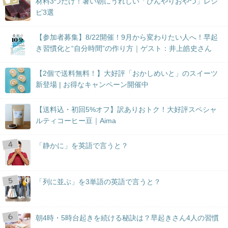
材料3つだけ！暑い朝にうれしい「ひんやりおやつ」レシ
ピ3選
【参加者募集】8/22開催！9月から変わりたい人へ！早起
き習慣化と“自分時間”の作り方｜ゲスト：井上皓史さん
【2個で送料無料！】大好評「おかしめいと」のスイーツ
新登場 | お得なキャンペーン開催中
【送料込・初回5%オフ】訳ありおトク！大好評スペシャ
ルティコーヒー豆｜Aima
「静かに」を英語で言うと？
「列に並ぶ」を3単語の英語で言うと？
朝4時・5時台起きを続ける秘訣は？早起きさん4人の習慣