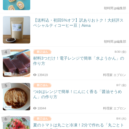
朝時間.jp編集部
【送料込・初回5%オフ】訳ありおトク！大好評ス
ペシャルティコーヒー豆｜Aima
朝時間.jp編集部
8/30 (金)
材料3つだけ！電子レンジで簡単「水ようかん」の
作り方
BLOG
139419
料理家 エプロン
8/7 (金)
つゆはレンジで簡単！にんにく香る「醤油そうめ
ん」の作り方
BLOG
10044
料理家 エプロン
8/4 (火)
夏のトマトは丸ごと冷凍！2分で作れる「丸ごとト