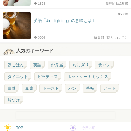
1824
朝時間.jp編集部
8/7 (金)
英語「dim lighting」の意味とは？
3886
編集部（協力：eステ）
人気のキーワード
朝ごはん
英語
お弁当
おにぎり
食パン
ダイエット
ピラティス
ホットケーキミックス
白菜
豆腐
トースト
パン
手帳
ノート
片づけ
TOP
今日の朝