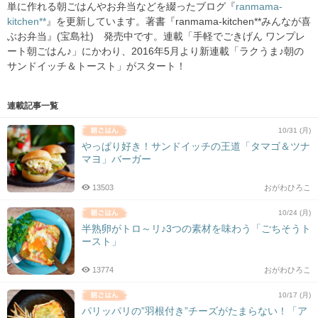
単に作れる朝ごはんやお弁当などを綴ったブログ『
ranmama-
kitchen**
』を更新しています。著書『ranmama-kitchen**みんなが喜
ぶお弁当』(宝島社) 発売中です。連載「手軽でごきげん ワンプレ
ート朝ごはん♪」にかわり、2016年5月より新連載「ラクうま♪朝の
サンドイッチ＆トースト」がスタート！
連載記事一覧
10/31 (月)
やっぱり好き！サンドイッチの王道「タマゴ＆ツナ
マヨ」バーガー
13503
おがわひろこ
10/24 (月)
半熟卵がトロ～リ♪3つの素材を味わう「ごちそうト
ースト」
13774
おがわひろこ
10/17 (月)
パリッパリの”羽根付き”チーズがたまらない！「ア