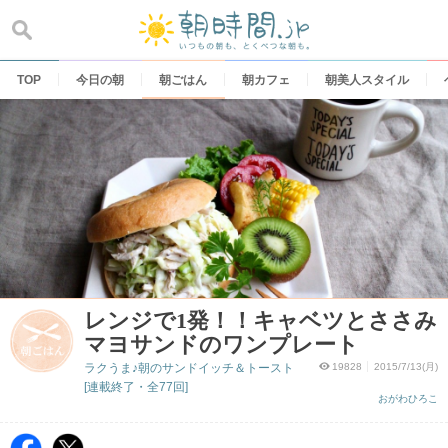
Skip
to
content
TOP
今日の朝
朝ごはん
朝カフェ
朝美人スタイル
レンジで1発！！キャベツとささみ
マヨサンドのワンプレート
ラクうま♪朝のサンドイッチ＆トースト
19828
2015/7/13(月)
[連載終了・全77回]
おがわひろこ