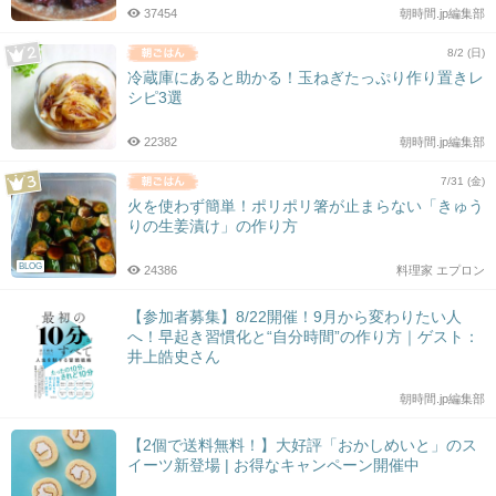
37454
朝時間.jp編集部
8/2 (日)
冷蔵庫にあると助かる！玉ねぎたっぷり作り置きレ
シピ3選
22382
朝時間.jp編集部
7/31 (金)
火を使わず簡単！ポリポリ箸が止まらない「きゅう
りの生姜漬け」の作り方
BLOG
24386
料理家 エプロン
【参加者募集】8/22開催！9月から変わりたい人
へ！早起き習慣化と“自分時間”の作り方｜ゲスト：
井上皓史さん
朝時間.jp編集部
【2個で送料無料！】大好評「おかしめいと」のス
イーツ新登場 | お得なキャンペーン開催中