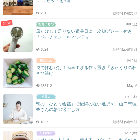
グ”リセット術3選
251
朝時間.jp編集部
NEW
8/8 (土)
風だけじゃ足りない猛暑日に！冷却プレート付き
「ペルチェクール ハンディ...
1824
朝時間.jp編集部
8/4 (木)
袋で揉むだけ！簡単すぎる作り置き「きゅうりのわ
さび漬け」
138412
Mayu*
11/1 (水)
朝の「ひとり会議」で後悔のない選択を。山口恵理
香さんの朝の過ごし方
4637
朝時間.jp編集部
1/17 (水)