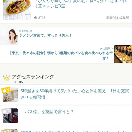
「ひんやり味しみ♪」夏の朝に食べたい！なすの作
り置きレシピ3選
3718
朝時間.jp編集部
« 前の記事
ジメジメ対策で、すっきり美人！
次の記事 »
【東京・代々木の朝食】朝から3種類の食パンを食べ比べられる幸
せ！！
アクセスランキング
8/1
〜
8/7
5時起きを30年続けて気づいた。心と体を整え、1日を充実
させる朝習慣
「バス停」を英語で言うと？