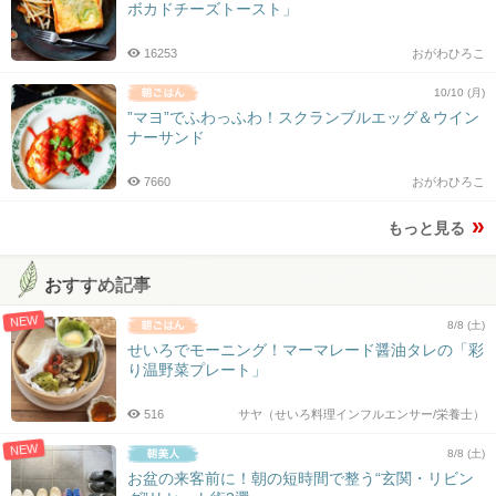
ボカドチーズトースト」
16253
おがわひろこ
10/10 (月)
”マヨ”でふわっふわ！スクランブルエッグ＆ウイン
ナーサンド
7660
おがわひろこ
もっと見る
おすすめ記事
NEW
8/8 (土)
せいろでモーニング！マーマレード醤油タレの「彩
り温野菜プレート」
516
サヤ（せいろ料理インフルエンサー/栄養士）
NEW
8/8 (土)
お盆の来客前に！朝の短時間で整う“玄関・リビン