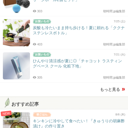
303
朝時間.jp編集部
7/25 (土)
炭酸も冷たいまま持ち歩ける！夏に頼れる「ククナ
ステンレスボトル」
403
朝時間.jp編集部
7/21 (火)
ひんやり清涼感が夏に◎「チャコット ラスティン
グベース クール 化粧下地」
305
朝時間.jp編集部
もっと見る
おすすめ記事
NEW
8/6 (木)
キンキンに冷やして食べたい！『きゅうりの胡麻酢
漬け』の作り置き