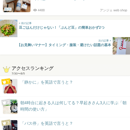
BLOG
4488
アンジェ web shop
« 前の記事
豆ごはんだけじゃない！「ぶんど豆」の簡単おかず2つ
次の記事 »
【お見舞いマナー】タイミング・服装・避けたい話題の基本
アクセスランキング
7/30
〜
8/5
「静かに」を英語で言うと？
朝4時台に起きる人は何してる？早起きさん3人に学ぶ「朝
時間の使い方」
「バス停」を英語で言うと？