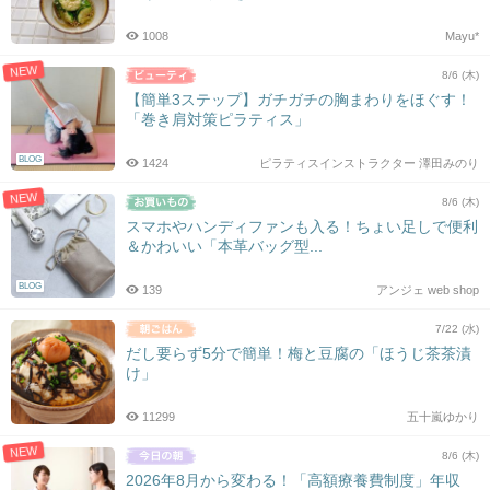
1008
Mayu*
NEW
8/6 (木)
【簡単3ステップ】ガチガチの胸まわりをほぐす！
「巻き肩対策ピラティス」
BLOG
1424
ピラティスインストラクター 澤田みのり
NEW
8/6 (木)
スマホやハンディファンも入る！ちょい足しで便利
＆かわいい「本革バッグ型...
BLOG
139
アンジェ web shop
7/22 (水)
だし要らず5分で簡単！梅と豆腐の「ほうじ茶茶漬
け」
11299
五十嵐ゆかり
NEW
8/6 (木)
2026年8月から変わる！「高額療養費制度」年収