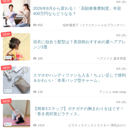
NEW
8/6 (木)
2026年8月から変わる！「高額療養費制度」年収
400万円ならどうなる？
858
稲村優貴子（ファイナンシャルプランナー）
NEW
8/6 (木)
浴衣に似合う髪型は？美容師おすすめの夏ヘアアレ
ンジ3選
BLOG
189
ヘアメイク 森本英梨
NEW
8/6 (木)
スマホやハンディファンも入る！ちょい足しで便利
＆かわいい「本革バッグ型チャーム」
BLOG
139
アンジェ web shop
NEW
8/6 (木)
【簡単3ステップ】ガチガチの胸まわりをほぐす！
「巻き肩対策ピラティス」
BLOG
1424
ピラティスインストラクター 澤田みのり