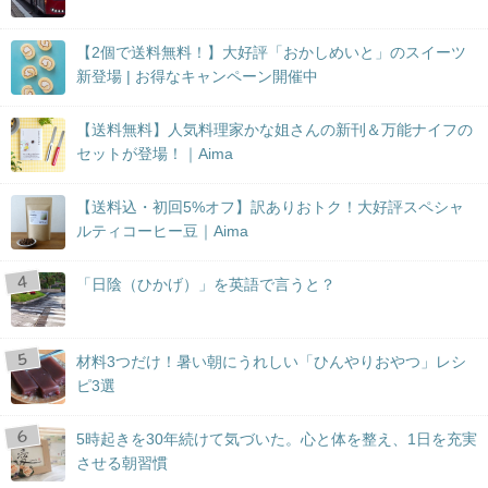
【2個で送料無料！】大好評「おかしめいと」のスイーツ
新登場 | お得なキャンペーン開催中
【送料無料】人気料理家かな姐さんの新刊＆万能ナイフの
セットが登場！｜Aima
【送料込・初回5%オフ】訳ありおトク！大好評スペシャ
ルティコーヒー豆｜Aima
「日陰（ひかげ）」を英語で言うと？
材料3つだけ！暑い朝にうれしい「ひんやりおやつ」レシ
ピ3選
5時起きを30年続けて気づいた。心と体を整え、1日を充実
させる朝習慣