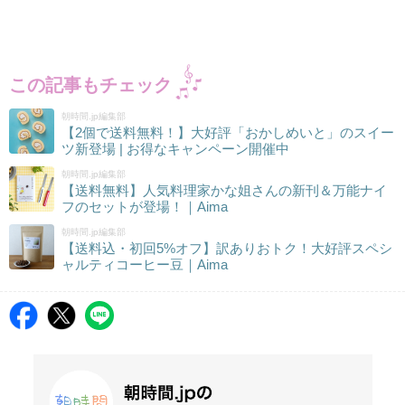
この記事もチェック
朝時間.jp編集部
【2個で送料無料！】大好評「おかしめいと」のスイー
ツ新登場 | お得なキャンペーン開催中
朝時間.jp編集部
【送料無料】人気料理家かな姐さんの新刊＆万能ナイ
フのセットが登場！｜Aima
朝時間.jp編集部
【送料込・初回5%オフ】訳ありおトク！大好評スペシ
ャルティコーヒー豆｜Aima