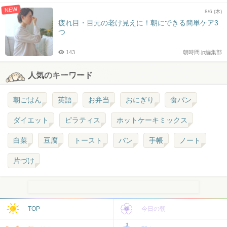
NEW
8/6 (木)
疲れ目・目元の老け見えに！朝にできる簡単ケア3
つ
143
朝時間.jp編集部
人気のキーワード
朝ごはん
英語
お弁当
おにぎり
食パン
ダイエット
ピラティス
ホットケーキミックス
白菜
豆腐
トースト
パン
手帳
ノート
片づけ
TOP
今日の朝