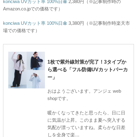
konciwa UVカット率 100%日傘
2,380円（※記事制作時の
Amazon.co.jpでの価格です）
konciwa UVカット率 100%日傘
3,380
円
（※記事制作時楽天市
場での価格です）
1枚で紫外線対策が完了！3タイプか
ら選べる「フル防備UVカットパーカ
ー」
おはようございます。アンジェ web
shopです。
暖かくなってきたと思ったら、日に日
に気温が上昇。このまま夏へ突入する
気配が漂っていますね。柔らかな日差
しを全身で楽…