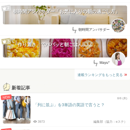
朝時間アンバサダー「お気に入りの朝の過ごし方」
by:
朝時間アンバサダー
「作り置き」でパパッと朝ごはん
by:
Mayu*
連載ランキングをもっと見る
新着記事
NEW
8/6 (木)
「列に並ぶ」を3単語の英語で言うと？
3973
編集部（協力：eステ）