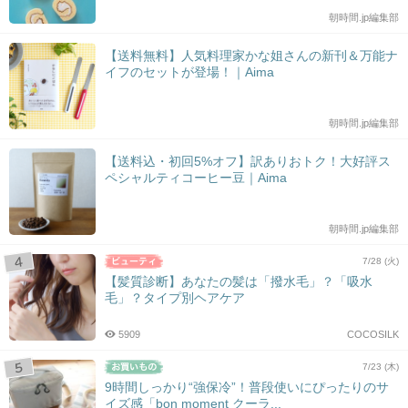
朝時間.jp編集部
【送料無料】人気料理家かな姐さんの新刊＆万能ナ
イフのセットが登場！｜Aima
朝時間.jp編集部
【送料込・初回5%オフ】訳ありおトク！大好評ス
ペシャルティコーヒー豆｜Aima
朝時間.jp編集部
7/28 (火)
【髪質診断】あなたの髪は「撥水毛」？「吸水
毛」？タイプ別ヘアケア
5909
COCOSILK
7/23 (木)
9時間しっかり“強保冷”！普段使いにぴったりのサ
イズ感「bon moment クーラ...