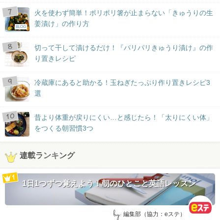
火を使わず簡単！ポリポリ箸が止まらない「きゅうりの生
姜漬け」の作り方
BLOG
切って干して漬けるだけ！『パリパリきゅうり漬け』の作
り置きレシピ
冷蔵庫にあると助かる！玉ねぎたっぷり作り置きレシピ3
選
昔より体重が戻りにくい…と感じたら！「太りにくい体」
をつくる朝習慣3つ
連載ランキング
1日1つずつ覚えよう！朝のひとこと英語レッスン
by:
編集部（協力：eステ）