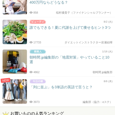
400万円ならどうなる？
858
稲村優貴子（ファイナンシャルプランナー）
8/2 (火)
誰でもできる！夏に代謝を上げて痩せるヒント3つ
17733
ダイエットインストラクター岩瀬結暉
1/16 (火)
朝時間.jp編集部の「地震対策」やっていること10
選
4862
朝時間.jp編集部
NEW
8/6 (木)
「列に並ぶ」を3単語の英語で言うと？
3973
編集部（協力：eステ）
お買いものの人気ランキング