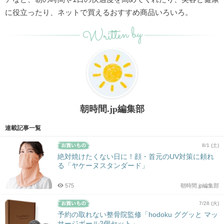
に役立ったり、ネットで買えるおすすめ商品いろいろ。
Written by
朝時間.jp編集部
連載記事一覧
8/1 (土)
絶対焼けたくない日に！顔・首元のUV対策に頼れ
る「ヤケーヌスタンダード」
575
朝時間.jp編集部
7/28 (火)
予約の取れない整骨院監修「hodoku ググッと マッ
サージボール2個セット」