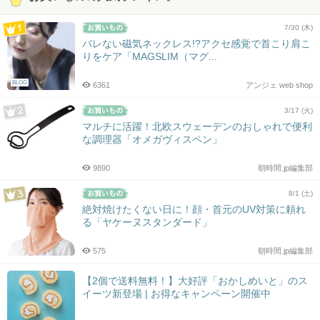
7/30 (木)
バレない磁気ネックレス!?アクセ感覚で首こり肩こ
りをケア「MAGSLIM（マグ...
BLOG
6361
アンジェ web shop
3/17 (火)
マルチに活躍！北欧スウェーデンのおしゃれで便利
な調理器「オメガヴィスペン」
9890
朝時間.jp編集部
8/1 (土)
絶対焼けたくない日に！顔・首元のUV対策に頼れ
る「ヤケーヌスタンダード」
575
朝時間.jp編集部
【2個で送料無料！】大好評「おかしめいと」のス
イーツ新登場 | お得なキャンペーン開催中