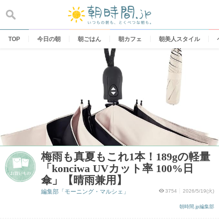
Skip
to
content
TOP
今日の朝
朝ごはん
朝カフェ
朝美人スタイル
梅雨も真夏もこれ1本！189gの軽量
「konciwa UVカット率 100%日
傘」【晴雨兼用】
編集部「モーニング・マルシェ」
3754
2026/5/19(火)
朝時間.jp編集部