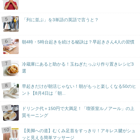
「列に並ぶ」を3単語の英語で言うと？
朝4時・5時台起きを続ける秘訣は？早起きさん4人の習慣
冷蔵庫にあると助かる！玉ねぎたっぷり作り置きレシピ3
選
早起きだけが朝活じゃない！朝がもっと楽しくなる50のヒ
ント【8月4日は「朝...
ドリンク代＋150円で大満足！「喫茶室ルノアール」の上
質モーニング
【美脚への道】むくみ足首をすっきり！アキレス腱がシュ
ッと見える簡単マッサージ
BLOG