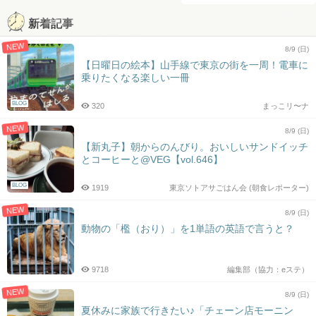
新着記事
NEW
8/9 (日)
【日曜日の絵本】山手線で東京の街を一周！電車に
乗りたくなる楽しい一冊
BLOG
320
まっこリ〜ナ
NEW
8/9 (日)
【新丸子】朝からのんびり。おいしいサンドイッチ
とコーヒーと@VEG【vol.646】
BLOG
1919
東京ソトアサごはん会 (朝食レポーター)
NEW
8/9 (日)
動物の「檻（おり）」を1単語の英語で言うと？
9718
編集部（協力：eステ）
NEW
8/9 (日)
夏休みに家族で行きたい♪「チェーン店モーニン