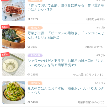
「作っておいて正解」夏休みに助かる！作り置き朝
ごはんレシピ3選
13324
朝時間.jp編集部
NEW
8/9 (日)
野菜が主役！「ピーマンの蒲焼き」「レンジにんじ
んしりしり」2品弁当
1955
料理家 かめ代。
NEW
8/9 (日)
シャワーだけだと要注意！お風呂の排水口の「にお
い・ぬめり」を防ぐ簡単習慣3つ
23959
せのお愛（クリンネスト）
8/10 (土)
夏の朝ごはんにおすすめ！簡単おいしい「やみつき
キュウリ」
54984
野菜料理家 やのくにこ