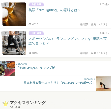
8/7 (金)
英語「dim lighting」の意味とは？
4816
編集部（協力：eステ）
8/3 (月)
スポーツジムの「ランニングマシン」を1単語の英
語で言うと？
3497
編集部（協力：eステ）
« 前の記事
「やめられない、キャンプ飯」
次の記事 »
肩まわり＆背中スッキリ！「ねこのねじりのポーズ」
アクセスランキング
8/2
〜
8/8