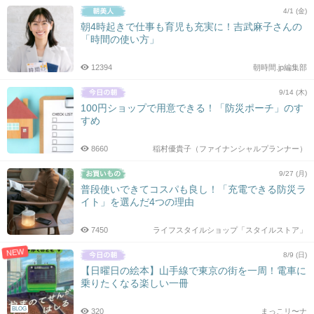
4/1 (金)
朝4時起きで仕事も育児も充実に！吉武麻子さんの
「時間の使い方」
12394
朝時間.jp編集部
9/14 (木)
100円ショップで用意できる！「防災ポーチ」のす
すめ
8660
稲村優貴子（ファイナンシャルプランナー）
9/27 (月)
普段使いできてコスパも良し！「充電できる防災ラ
イト」を選んだ4つの理由
7450
ライフスタイルショップ「スタイルストア」
NEW
8/9 (日)
【日曜日の絵本】山手線で東京の街を一周！電車に
乗りたくなる楽しい一冊
BLOG
320
まっこリ〜ナ