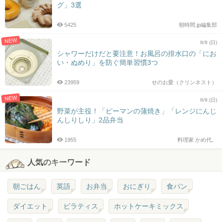
グ」3選
5425
朝時間.jp編集部
NEW
8/9 (日)
シャワーだけだと要注意！お風呂の排水口の「にお
い・ぬめり」を防ぐ簡単習慣3つ
23959
せのお愛（クリンネスト）
NEW
8/9 (日)
野菜が主役！「ピーマンの蒲焼き」「レンジにんじ
んしりしり」2品弁当
1955
料理家 かめ代。
人気のキーワード
朝ごはん
英語
お弁当
おにぎり
食パン
ダイエット
ピラティス
ホットケーキミックス