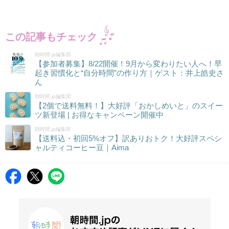
この記事もチェック
朝時間.jp編集部
【参加者募集】8/22開催！9月から変わりたい人へ！早
起き習慣化と“自分時間”の作り方｜ゲスト：井上皓史さ
ん
朝時間.jp編集部
【2個で送料無料！】大好評「おかしめいと」のスイー
ツ新登場 | お得なキャンペーン開催中
朝時間.jp編集部
【送料込・初回5%オフ】訳ありおトク！大好評スペシ
ャルティコーヒー豆｜Aima