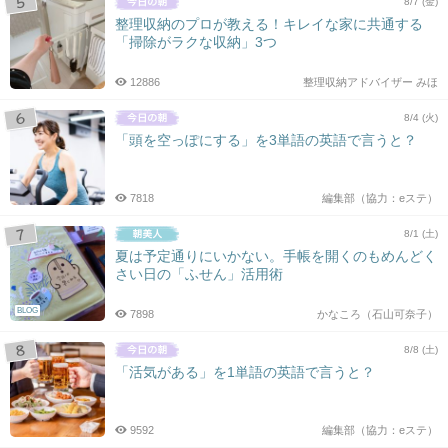
8/7 (金)
整理収納のプロが教える！キレイな家に共通する
「掃除がラクな収納」3つ
12886
整理収納アドバイザー みほ
8/4 (火)
「頭を空っぽにする」を3単語の英語で言うと？
7818
編集部（協力：eステ）
8/1 (土)
夏は予定通りにいかない。手帳を開くのもめんどく
さい日の「ふせん」活用術
BLOG
7898
かなころ（石山可奈子）
8/8 (土)
「活気がある」を1単語の英語で言うと？
9592
編集部（協力：eステ）