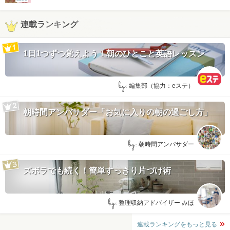
連載ランキング
1日1つずつ覚えよう！朝のひとこと英語レッスン
by:
編集部（協力：eステ）
朝時間アンバサダー「お気に入りの朝の過ごし方」
by:
朝時間アンバサダー
ズボラでも続く！簡単すっきり片づけ術
by:
整理収納アドバイザー みほ
連載ランキングをもっと見る