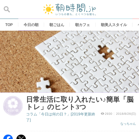
Skip
to
content
TOP
今日の朝
朝ごはん
朝カフェ
朝美人スタイル
日常生活に取り入れたい♪簡単「脳
トレ」のヒント3つ
コラム「今日は何の日？」[2019年更新終
2930
2018/8/26(日)
了]
なっちゃん