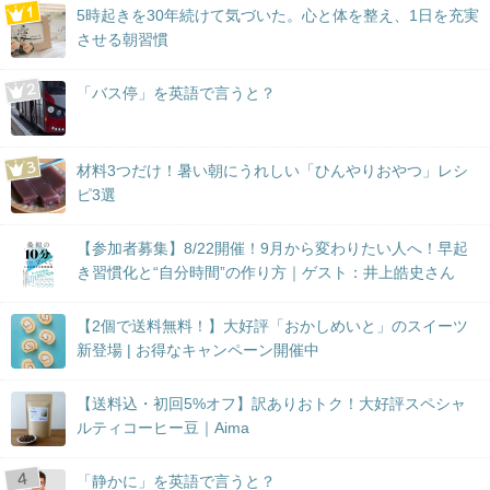
5時起きを30年続けて気づいた。心と体を整え、1日を充実
させる朝習慣
「バス停」を英語で言うと？
材料3つだけ！暑い朝にうれしい「ひんやりおやつ」レシ
ピ3選
【参加者募集】8/22開催！9月から変わりたい人へ！早起
き習慣化と“自分時間”の作り方｜ゲスト：井上皓史さん
【2個で送料無料！】大好評「おかしめいと」のスイーツ
新登場 | お得なキャンペーン開催中
【送料込・初回5%オフ】訳ありおトク！大好評スペシャ
ルティコーヒー豆｜Aima
「静かに」を英語で言うと？