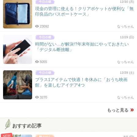
12/30 (月)
現金の管理に使える！クリアポケットが便利な「無
印良品のパスポートケース」
23092
なっちゃん
12/29 (日)
時間がない…が解決!?年末年始にやっておきたい
「デジタル断捨離」
5055
なっちゃん
12/28 (土)
プラス1アイテムで快適！冬休みに「おうち映画
館」を楽しむアイデア4つ
3270
なっちゃん
もっと見る
おすすめ記事
NEW
8/9 (日)