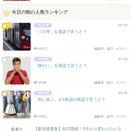
今日の朝の人気ランキング
8/5 (水)
「バス停」を英語で言うと？
64513
編集部（協力：eステ）
8/2 (日)
「静かに」を英語で言うと？
34298
編集部（協力：eステ）
8/6 (木)
「列に並ぶ」を3単語の英語で言うと？
33831
編集部（協力：eステ）
【参加者募集】8/22開催！9月から変わりたい人