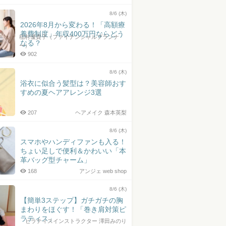
8/6 (木)
2026年8月から変わる！「高額療
養費制度」年収400万円ならどう
稲村優貴子（ファイナンシャルプランナ
なる？
ー）
902
8/6 (木)
浴衣に似合う髪型は？美容師おす
すめの夏ヘアアレンジ3選
207
ヘアメイク 森本英梨
8/6 (木)
スマホやハンディファンも入る！
ちょい足しで便利＆かわいい「本
革バッグ型チャーム」
168
アンジェ web shop
8/6 (木)
【簡単3ステップ】ガチガチの胸
まわりをほぐす！「巻き肩対策ピ
ラティス」
ピラティスインストラクター 澤田みのり