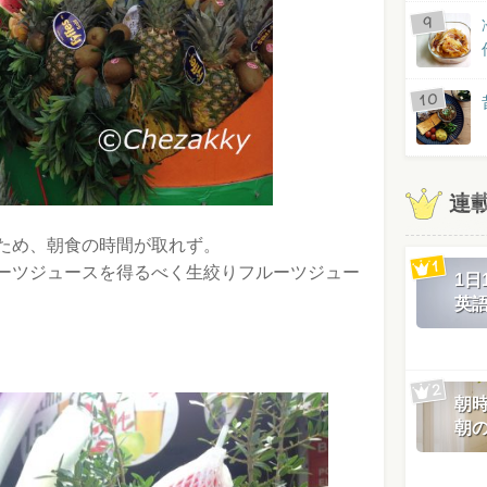
連
ため、朝食の時間が取れず。
ーツジュースを得るべく生絞りフルーツジュー
1
英
朝
朝