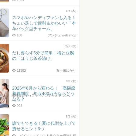
1569
8/6 (木)
スマホやハンディファンも入る！
ちょい足しで便利＆かわいい「本
革バッグ型チャーム」
168
アンジェ web shop
7/22 (水)
だし要らず5分で簡単！梅と豆腐
の「ほうじ茶茶漬け」
11303
五十嵐ゆかり
8/6 (木)
2026年8月から変わる！「高額療
養費制度」年収400万円ならどう
稲村優貴子（ファイナンシャルプランナ
なる？
ー）
902
8/2 (火)
誰でもできる！夏に代謝を上げて
痩せるヒント3つ
ダイエットインストラクター岩瀬結暉