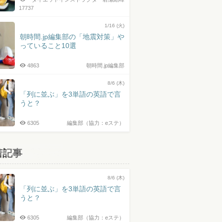
17737
1/16 (火)
朝時間.jp編集部の「地震対策」や
っていること10選
4863
朝時間.jp編集部
8/6 (木)
「列に並ぶ」を3単語の英語で言
うと？
6305
編集部（協力：eステ）
着記事
8/6 (木)
「列に並ぶ」を3単語の英語で言
うと？
6305
編集部（協力：eステ）