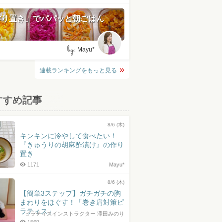
作り置き」でパパッと朝ごはん
by:
Mayu*
連載ランキングをもっと見る
すすめ記事
8/6 (木)
キンキンに冷やして食べたい！
『きゅうりの胡麻酢漬け』の作り
置き
1171
Mayu*
8/6 (木)
【簡単3ステップ】ガチガチの胸
まわりをほぐす！「巻き肩対策ピ
ラティス」
ピラティスインストラクター 澤田みのり