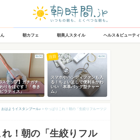
はん
朝カフェ
朝美人スタイル
ヘルス＆ビューティ
注目
BLOG
BLOG
スマホやハンディファンも入
3ステップ】ガチガチ
る！ちょい足しで便利＆かわ
わりをほぐす！「巻き
いい「本革バッグ型チャー
ピラティス」
ム」
！おはようイスタンブール♪
>
やっぱりこれ！朝の「生絞りフルーツジ
これ！朝の「生絞りフル