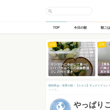
TOP
今日の朝
朝ご
Skip
注目
注目
to
content
キンキンに冷やして食べた
【簡単
い！『きゅうりの胡麻酢漬
の胸ま
け』の作り置き
肩対策
朝時間.jp
>
世界の朝
>
【トルコ】ギュナイドゥン
ュース」
やっぱり