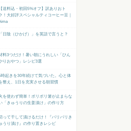
【送料込・初回5%オフ】訳ありおト
ク！大好評スペシャルティコーヒー豆｜
Aima
「日陰（ひかげ）」を英語で言うと？
材料3つだけ！暑い朝にうれしい「ひん
やりおやつ」レシピ3選
5時起きを30年続けて気づいた。心と体
を整え、1日を充実させる朝習慣
火を使わず簡単！ポリポリ箸が止まらな
い「きゅうりの生姜漬け」の作り方
切って干して漬けるだけ！『パリパリき
ゅうり漬け』の作り置きレシピ