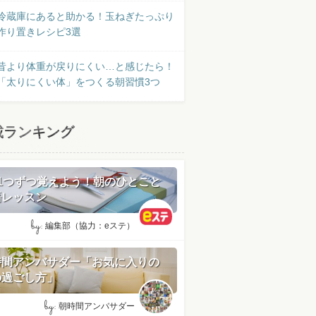
冷蔵庫にあると助かる！玉ねぎたっぷり
作り置きレシピ3選
昔より体重が戻りにくい…と感じたら！
「太りにくい体」をつくる朝習慣3つ
載ランキング
日1つずつ覚えよう！朝のひとこと
語レッスン
by:
編集部（協力：eステ）
時間アンバサダー「お気に入りの
の過ごし方」
by:
朝時間アンバサダー