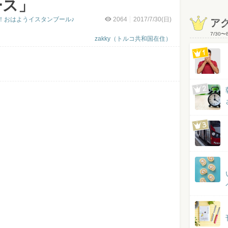
ース」
！おはようイスタンブール♪
2064
2017/7/30(日)
ア
7/30
〜
zakky（トルコ共和国在住）