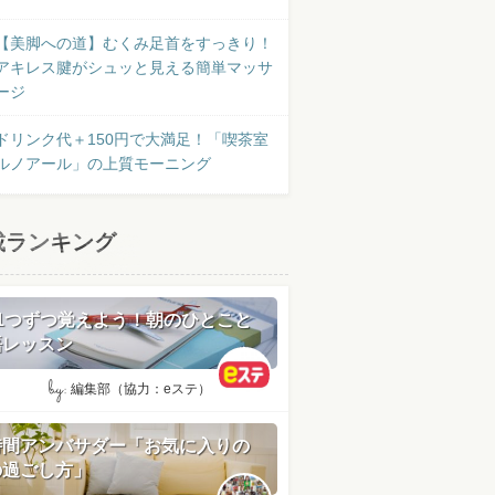
【美脚への道】むくみ足首をすっきり！
アキレス腱がシュッと見える簡単マッサ
ージ
ドリンク代＋150円で大満足！「喫茶室
ルノアール」の上質モーニング
載ランキング
日1つずつ覚えよう！朝のひとこと
語レッスン
by:
編集部（協力：eステ）
時間アンバサダー「お気に入りの
の過ごし方」