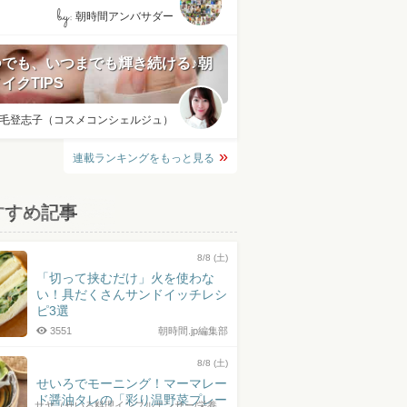
by:
朝時間アンバサダー
つでも、いつまでも輝き続ける♪朝
イクTIPS
毛登志子（コスメコンシェルジュ）
連載ランキングをもっと見る
すすめ記事
8/8 (土)
「切って挟むだけ」火を使わな
い！具だくさんサンドイッチレシ
ピ3選
3551
朝時間.jp編集部
8/8 (土)
せいろでモーニング！マーマレー
ド醤油タレの「彩り温野菜プレー
サヤ（せいろ料理インフルエンサー/栄養