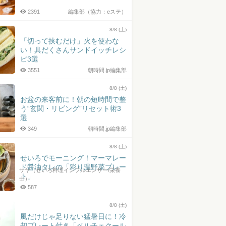
2391
編集部（協力：eステ）
8/8 (土)
「切って挟むだけ」火を使わな
い！具だくさんサンドイッチレシ
ピ3選
3551
朝時間.jp編集部
8/8 (土)
お盆の来客前に！朝の短時間で整
う“玄関・リビング”リセット術3
選
349
朝時間.jp編集部
8/8 (土)
せいろでモーニング！マーマレー
ド醤油タレの「彩り温野菜プレー
サヤ（せいろ料理インフルエンサー/栄養
ト」
士）
587
8/8 (土)
風だけじゃ足りない猛暑日に！冷
却プレート付き「ペルチェクール