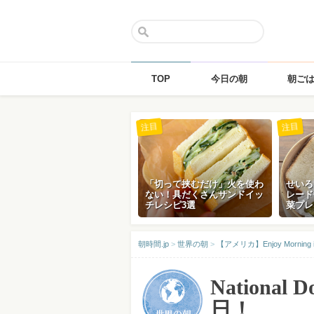
TOP
今日の朝
朝ご
Skip
注目
注目
to
content
「切って挟むだけ」火を使わ
せいろ
ない！具だくさんサンドイッ
レード
チレシピ3選
菜プレ
朝時間.jp
>
世界の朝
>
【アメリカ】Enjoy Morning i
National
日！