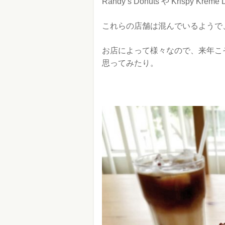
Randy’s Donuts や Krispy 
これらの店舗は混んでいるようで
お店によって様々なので、来年こ
思ってみたり。