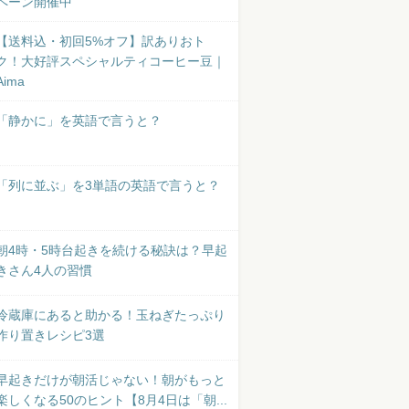
ペーン開催中
【送料込・初回5%オフ】訳ありおト
ク！大好評スペシャルティコーヒー豆｜
Aima
「静かに」を英語で言うと？
「列に並ぶ」を3単語の英語で言うと？
朝4時・5時台起きを続ける秘訣は？早起
きさん4人の習慣
冷蔵庫にあると助かる！玉ねぎたっぷり
作り置きレシピ3選
早起きだけが朝活じゃない！朝がもっと
楽しくなる50のヒント【8月4日は「朝...