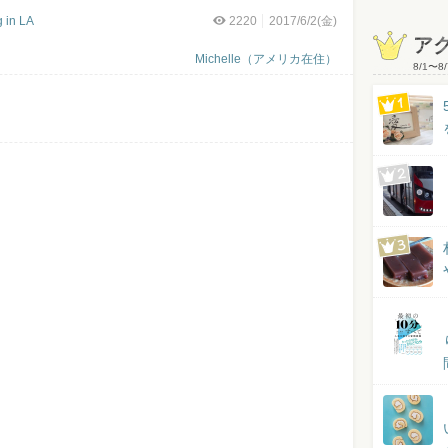
in LA
2220
2017/6/2(金)
ア
Michelle（アメリカ在住）
8/1
〜
8/