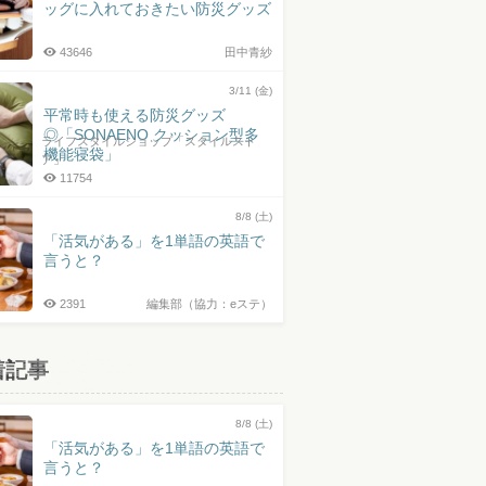
ッグに入れておきたい防災グッズ
43646
田中青紗
3/11 (金)
平常時も使える防災グッズ
◎「SONAENO クッション型多
ライフスタイルショップ「スタイルスト
機能寝袋」
ア」
11754
8/8 (土)
「活気がある」を1単語の英語で
言うと？
2391
編集部（協力：eステ）
着記事
8/8 (土)
「活気がある」を1単語の英語で
言うと？