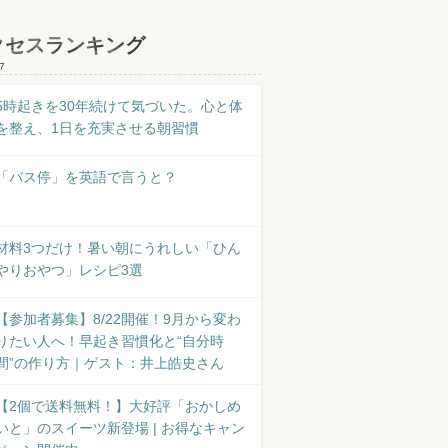
クセスランキング
7
5時起きを30年続けて気づいた。心と体
を整え、1日を充実させる朝習慣
「バス停」を英語で言うと？
材料3つだけ！暑い朝にうれしい「ひん
やりおやつ」レシピ3選
【参加者募集】8/22開催！9月から変わ
りたい人へ！早起き習慣化と“自分時
間”の作り方｜ゲスト：井上皓史さん
【2個で送料無料！】大好評「おかしめ
いと」のスイーツ新登場 | お得なキャン