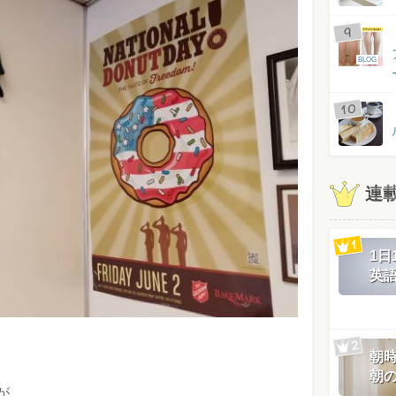
BLOG
連
1
英
朝
朝
が