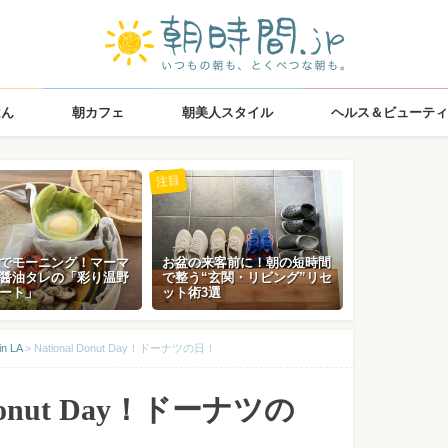
はん
朝カフェ
朝美人スタイル
ヘルス＆ビューティ
注目
でモーニング！マーマ
お盆の来客前に！朝の短時間
醤油タレの「彩り温野
で整う“玄関・リビング”リセ
ート」
ット術3選
n LA
>
National Donut Day！ドーナツの日！
 Donut Day！ドーナツの