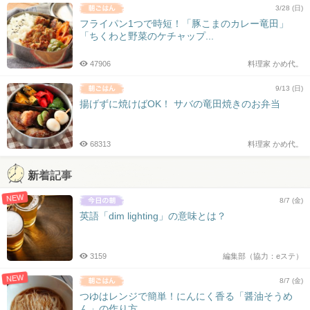
3/28 (日)
フライパン1つで時短！「豚こまのカレー竜田」
「ちくわと野菜のケチャップ...
47906
料理家 かめ代。
9/13 (日)
揚げずに焼けばOK！ サバの竜田焼きのお弁当
68313
料理家 かめ代。
新着記事
NEW
8/7 (金)
英語「dim lighting」の意味とは？
3159
編集部（協力：eステ）
NEW
8/7 (金)
つゆはレンジで簡単！にんにく香る「醤油そうめ
ん」の作り方