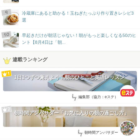
冷蔵庫にあると助かる！玉ねぎたっぷり作り置きレシピ3
選
早起きだけが朝活じゃない！朝がもっと楽しくなる50のヒ
ント【8月4日は「朝...
連載ランキング
1日1つずつ覚えよう！朝のひとこと英語レッスン
by:
編集部（協力：eステ）
朝時間アンバサダー「お気に入りの朝の過ごし方」
by:
朝時間アンバサダー