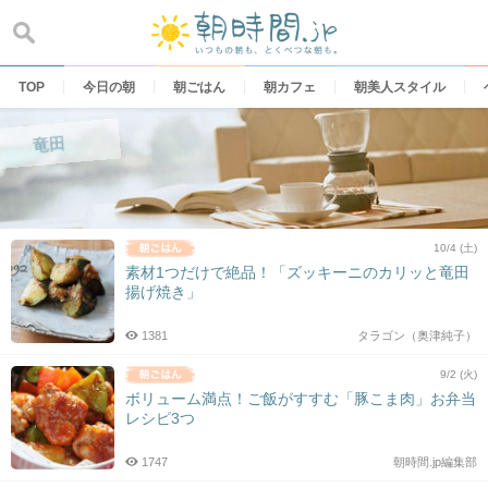
Skip
to
content
TOP
今日の朝
朝ごはん
朝カフェ
朝美人スタイル
竜田
10/4 (土)
素材1つだけで絶品！「ズッキーニのカリッと竜田
揚げ焼き」
1381
タラゴン（奥津純子）
9/2 (火)
ボリューム満点！ご飯がすすむ「豚こま肉」お弁当
レシピ3つ
1747
朝時間.jp編集部