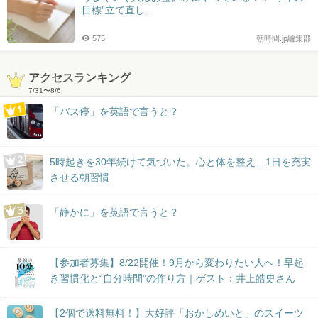
目標”立て直し...
575
朝時間.jp編集部
アクセスランキング
7/31
〜
8/6
「バス停」を英語で言うと？
5時起きを30年続けて気づいた。心と体を整え、1日を充実
させる朝習慣
「静かに」を英語で言うと？
【参加者募集】8/22開催！9月から変わりたい人へ！早起
き習慣化と“自分時間”の作り方｜ゲスト：井上皓史さん
【2個で送料無料！】大好評「おかしめいと」のスイーツ