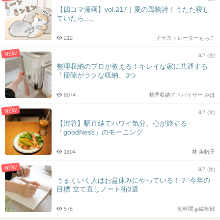
【四コマ漫画】vol.217｜夏の風物詩！うたた寝し
ていたら…。
212
イラストレーターもちこ
NEW
8/7 (金)
整理収納のプロが教える！キレイな家に共通する
「掃除がラクな収納」3つ
8074
整理収納アドバイザー みほ
NEW
8/7 (金)
【渋谷】駅直結でハワイ気分。心が旅する
「goodNess」のモーニング
1804
林 美帆子
NEW
8/7 (金)
うまくいく人はお盆休みにやっている！？”今年の
目標”立て直しノート術3選
575
朝時間.jp編集部