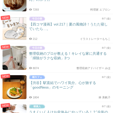
BLOG
7293
料理家 エプロン
NEW
8/7 (金)
【四コマ漫画】vol.217｜夏の風物詩！うたた寝し
ていたら…。
212
イラストレーターもちこ
NEW
8/7 (金)
整理収納のプロが教える！キレイな家に共通する
「掃除がラクな収納」3つ
8074
整理収納アドバイザー みほ
NEW
8/7 (金)
【渋谷】駅直結でハワイ気分。心が旅する
「goodNess」のモーニング
1804
林 美帆子
NEW
8/7 (金)
うまくいく人はお盆休みにやっている！？”今年の