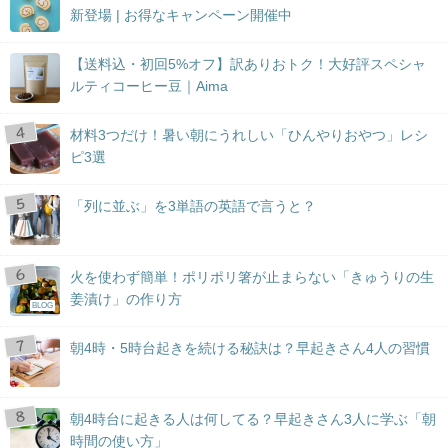
新登場 | お得なキャンペーン開催中
【送料込・初回5%オフ】訳ありおトク！大好評スペシャ
ルティコーヒー豆｜Aima
材料3つだけ！暑い朝にうれしい「ひんやりおやつ」レシ
ピ3選
「列に並ぶ」を3単語の英語で言うと？
火を使わず簡単！ポリポリ箸が止まらない「きゅうりの生
姜漬け」の作り方
BLOG
朝4時・5時台起きを続ける秘訣は？早起きさん4人の習慣
朝4時台に起きる人は何してる？早起きさん3人に学ぶ「朝
時間の使い方」