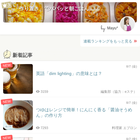
「作り置き」でパパッと朝ごはん
by:
Mayu*
連載ランキングをもっと見る
新着記事
NEW
8/7 (金)
英語「dim lighting」の意味とは？
3159
編集部（協力：eステ）
NEW
8/7 (金)
つゆはレンジで簡単！にんにく香る「醤油そうめ
ん」の作り方
BLOG
7293
料理家 エプロン
NEW
8/7 (金)