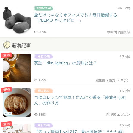
4/20 (木)
旅だけじゃなくオフィスでも！毎日活躍する
「PLEMO ネックピロー」
2658
朝時間.jp編集部
新着記事
NEW
8/7 (金)
英語「dim lighting」の意味とは？
1753
編集部（協力：eステ）
NEW
8/7 (金)
つゆはレンジで簡単！にんにく香る「醤油そうめ
ん」の作り方
BLOG
3863
料理家 エプロン
NEW
8/7 (金)
【四コマ漫画】vol.217｜夏の風物詩！うたた寝し