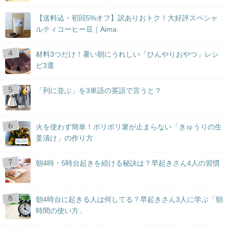
【送料込・初回5%オフ】訳ありおトク！大好評スペシャ
ルティコーヒー豆｜Aima
材料3つだけ！暑い朝にうれしい「ひんやりおやつ」レシ
ピ3選
「列に並ぶ」を3単語の英語で言うと？
火を使わず簡単！ポリポリ箸が止まらない「きゅうりの生
姜漬け」の作り方
BLOG
朝4時・5時台起きを続ける秘訣は？早起きさん4人の習慣
朝4時台に起きる人は何してる？早起きさん3人に学ぶ「朝
時間の使い方」