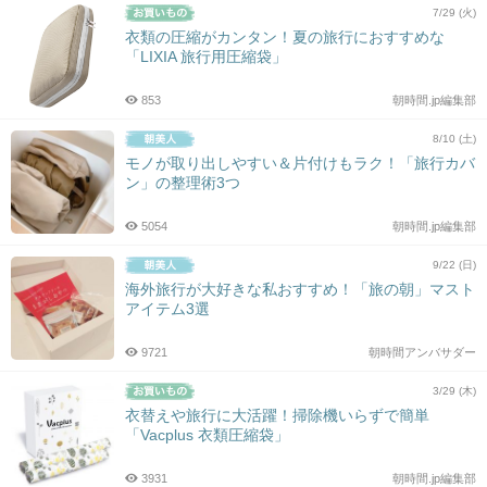
7/29 (火)
衣類の圧縮がカンタン！夏の旅行におすすめな
「LIXIA 旅行用圧縮袋」
853
朝時間.jp編集部
8/10 (土)
モノが取り出しやすい＆片付けもラク！「旅行カバ
ン」の整理術3つ
5054
朝時間.jp編集部
9/22 (日)
海外旅行が大好きな私おすすめ！「旅の朝」マスト
アイテム3選
9721
朝時間アンバサダー
3/29 (木)
衣替えや旅行に大活躍！掃除機いらずで簡単
「Vacplus 衣類圧縮袋」
3931
朝時間.jp編集部