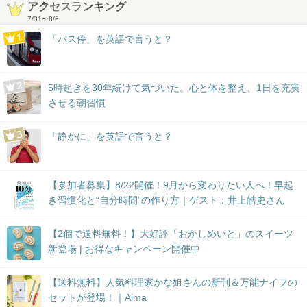
アクセスランキング
7/31
〜
8/6
「バス停」を英語で言うと？
5時起きを30年続けて気づいた。心と体を整え、1日を充実
させる朝習慣
「静かに」を英語で言うと？
【参加者募集】8/22開催！9月から変わりたい人へ！早起
き習慣化と“自分時間”の作り方｜ゲスト：井上皓史さん
【2個で送料無料！】大好評「おかしめいと」のスイーツ
新登場 | お得なキャンペーン開催中
【送料無料】人気料理家かな姐さんの新刊＆万能ナイフの
セットが登場！｜Aima