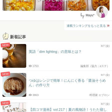
by:
Mayu*
連載ランキングをもっと見る
新着記事
NEW
8/7 (金)
英語「dim lighting」の意味とは？
1753
編集部（協力：eステ）
NEW
8/7 (金)
つゆはレンジで簡単！にんにく香る「醤油そうめ
ん」の作り方
BLOG
3863
料理家 エプロン
NEW
8/7 (金)
【四コマ漫画】vol.217｜夏の風物詩！うたた寝し