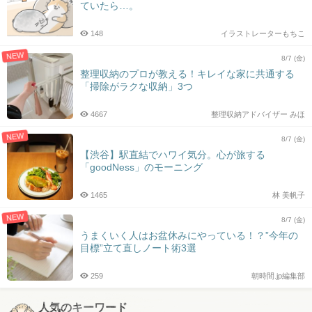
ていたら…。
148
イラストレーターもちこ
NEW
8/7 (金)
整理収納のプロが教える！キレイな家に共通する
「掃除がラクな収納」3つ
4667
整理収納アドバイザー みほ
NEW
8/7 (金)
【渋谷】駅直結でハワイ気分。心が旅する
「goodNess」のモーニング
1465
林 美帆子
NEW
8/7 (金)
うまくいく人はお盆休みにやっている！？”今年の
目標”立て直しノート術3選
259
朝時間.jp編集部
人気のキーワード