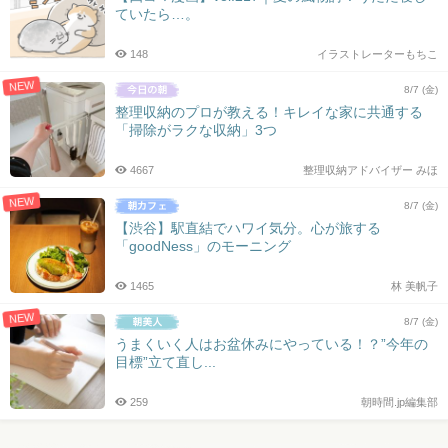
ていたら…。
148
イラストレーターもちこ
NEW
8/7 (金)
整理収納のプロが教える！キレイな家に共通する
「掃除がラクな収納」3つ
4667
整理収納アドバイザー みほ
NEW
8/7 (金)
【渋谷】駅直結でハワイ気分。心が旅する
「goodNess」のモーニング
1465
林 美帆子
NEW
8/7 (金)
うまくいく人はお盆休みにやっている！？”今年の
目標”立て直し...
259
朝時間.jp編集部