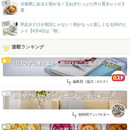
冷蔵庫にあると助かる！玉ねぎたっぷり作り置きレシピ3
選
早起きだけが朝活じゃない！朝がもっと楽しくなる50のヒ
ント【8月4日は「朝...
連載ランキング
1日1つずつ覚えよう！朝のひとこと英語レッスン
by:
編集部（協力：eステ）
朝時間アンバサダー「お気に入りの朝の過ごし方」
by:
朝時間アンバサダー
「作り置き」でパパッと朝ごはん