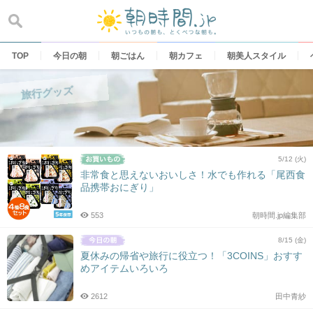
Skip
to
content
TOP
今日の朝
朝ごはん
朝カフェ
朝美人スタイル
旅行グッズ
5/12 (火)
非常食と思えないおいしさ！水でも作れる「尾西食
品携帯おにぎり」
553
朝時間.jp編集部
8/15 (金)
夏休みの帰省や旅行に役立つ！「3COINS」おすす
めアイテムいろいろ
2612
田中青紗