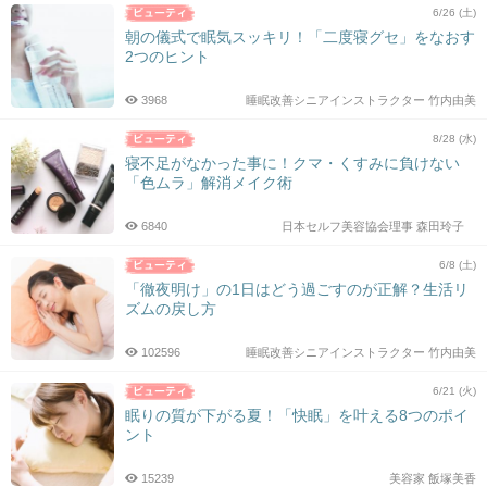
6/26 (土)
朝の儀式で眠気スッキリ！「二度寝グセ」をなおす
2つのヒント
3968
睡眠改善シニアインストラクター 竹内由美
8/28 (水)
寝不足がなかった事に！クマ・くすみに負けない
「色ムラ」解消メイク術
6840
日本セルフ美容協会理事 森田玲子
6/8 (土)
「徹夜明け」の1日はどう過ごすのが正解？生活リ
ズムの戻し方
102596
睡眠改善シニアインストラクター 竹内由美
6/21 (火)
眠りの質が下がる夏！「快眠」を叶える8つのポイ
ント
15239
美容家 飯塚美香