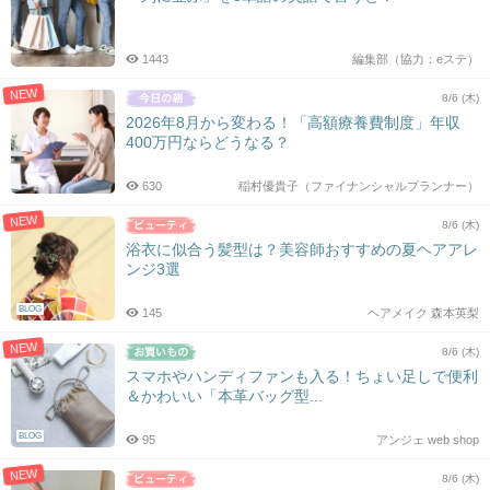
1443
編集部（協力：eステ）
NEW
8/6 (木)
2026年8月から変わる！「高額療養費制度」年収
400万円ならどうなる？
630
稲村優貴子（ファイナンシャルプランナー）
NEW
8/6 (木)
浴衣に似合う髪型は？美容師おすすめの夏ヘアアレ
ンジ3選
BLOG
145
ヘアメイク 森本英梨
NEW
8/6 (木)
スマホやハンディファンも入る！ちょい足しで便利
＆かわいい「本革バッグ型...
BLOG
95
アンジェ web shop
NEW
8/6 (木)