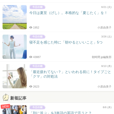
6/21 (火)
今日は夏至（げし）。本格的な「夏じたく」を！
1952
小原由美子
3/26 (土)
寝不足を感じた時に「朝やるといいこと」5つ
43887
朝時間.jp編集部
9/10 (木)
「最近疲れてない？」といわれる前に！タイプごと
「クマ」の対処法
2623
小原由美子
新着記事
NEW
8/6 (木)
「列に並ぶ」を3単語の英語で言うと？