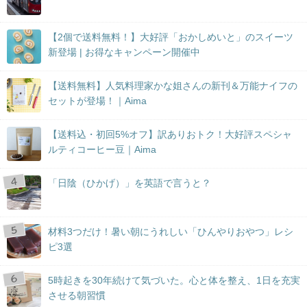
【2個で送料無料！】大好評「おかしめいと」のスイーツ
新登場 | お得なキャンペーン開催中
【送料無料】人気料理家かな姐さんの新刊＆万能ナイフの
セットが登場！｜Aima
【送料込・初回5%オフ】訳ありおトク！大好評スペシャ
ルティコーヒー豆｜Aima
「日陰（ひかげ）」を英語で言うと？
材料3つだけ！暑い朝にうれしい「ひんやりおやつ」レシ
ピ3選
5時起きを30年続けて気づいた。心と体を整え、1日を充実
させる朝習慣