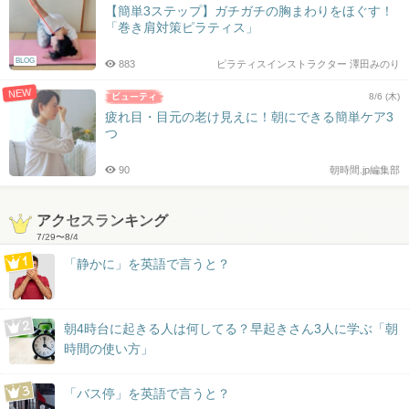
【簡単3ステップ】ガチガチの胸まわりをほぐす！
「巻き肩対策ピラティス」
BLOG
883
ピラティスインストラクター 澤田みのり
NEW
8/6 (木)
疲れ目・目元の老け見えに！朝にできる簡単ケア3
つ
90
朝時間.jp編集部
アクセスランキング
7/29
〜
8/4
「静かに」を英語で言うと？
朝4時台に起きる人は何してる？早起きさん3人に学ぶ「朝
時間の使い方」
「バス停」を英語で言うと？