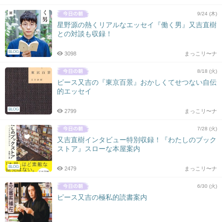
9/24 (木)
星野源の熱くリアルなエッセイ『働く男』又吉直樹
との対談も収録！
BLOG
3098
まっこリ〜ナ
8/18 (火)
ピース又吉の『東京百景』おかしくてせつない自伝
的エッセイ
BLOG
2799
まっこリ〜ナ
7/28 (火)
又吉直樹インタビュー特別収録！『わたしのブック
ストア』スローな本屋案内
BLOG
2479
まっこリ〜ナ
6/30 (火)
ピース又吉の極私的読書案内