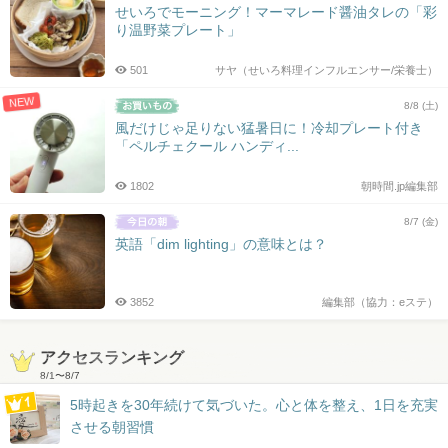
せいろでモーニング！マーマレード醤油タレの「彩
り温野菜プレート」
501
サヤ（せいろ料理インフルエンサー/栄養士）
NEW
8/8 (土)
風だけじゃ足りない猛暑日に！冷却プレート付き
「ペルチェクール ハンディ...
1802
朝時間.jp編集部
8/7 (金)
英語「dim lighting」の意味とは？
3852
編集部（協力：eステ）
アクセスランキング
8/1
〜
8/7
5時起きを30年続けて気づいた。心と体を整え、1日を充実
させる朝習慣