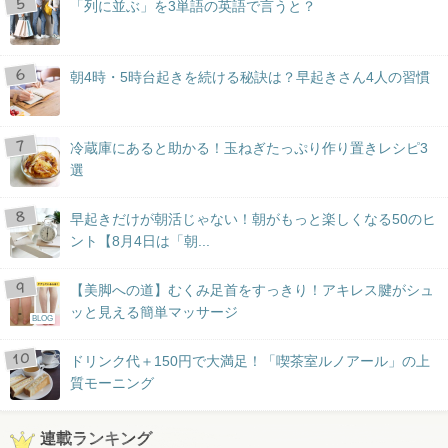
「列に並ぶ」を3単語の英語で言うと？
朝4時・5時台起きを続ける秘訣は？早起きさん4人の習慣
冷蔵庫にあると助かる！玉ねぎたっぷり作り置きレシピ3
選
早起きだけが朝活じゃない！朝がもっと楽しくなる50のヒ
ント【8月4日は「朝...
【美脚への道】むくみ足首をすっきり！アキレス腱がシュ
ッと見える簡単マッサージ
BLOG
ドリンク代＋150円で大満足！「喫茶室ルノアール」の上
質モーニング
連載ランキング