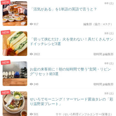
NEW
8/8 (土)
「活気がある」を1単語の英語で言うと？
917
編集部（協力：eステ）
NEW
8/8 (土)
「切って挟むだけ」火を使わない！具だくさんサン
ドイッチレシピ3選
2822
朝時間.jp編集部
NEW
8/8 (土)
お盆の来客前に！朝の短時間で整う“玄関・リビン
グ”リセット術3選
248
朝時間.jp編集部
NEW
8/8 (土)
せいろでモーニング！マーマレード醤油タレの「彩
り温野菜プレート」
501
サヤ（せいろ料理インフルエンサー/栄養士）