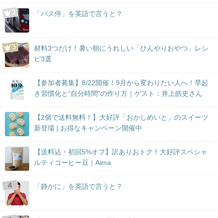
「バス停」を英語で言うと？
材料3つだけ！暑い朝にうれしい「ひんやりおやつ」レシ
ピ3選
【参加者募集】8/22開催！9月から変わりたい人へ！早起
き習慣化と“自分時間”の作り方｜ゲスト：井上皓史さん
【2個で送料無料！】大好評「おかしめいと」のスイーツ
新登場 | お得なキャンペーン開催中
【送料込・初回5%オフ】訳ありおトク！大好評スペシャ
ルティコーヒー豆｜Aima
「静かに」を英語で言うと？