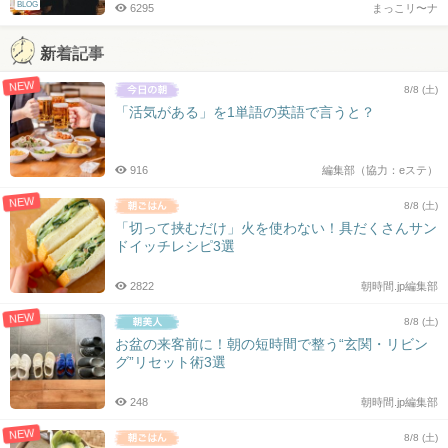
BLOG
6295
まっこリ〜ナ
新着記事
NEW
8/8 (土)
「活気がある」を1単語の英語で言うと？
916
編集部（協力：eステ）
NEW
8/8 (土)
「切って挟むだけ」火を使わない！具だくさんサン
ドイッチレシピ3選
2822
朝時間.jp編集部
NEW
8/8 (土)
お盆の来客前に！朝の短時間で整う“玄関・リビン
グ”リセット術3選
248
朝時間.jp編集部
NEW
8/8 (土)