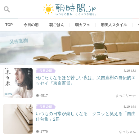
Skip
to
content
TOP
今日の朝
朝ごはん
朝カフェ
朝美人スタイル
又吉直樹
4/16 (木)
死にたくなるほど苦しい夜は。又吉直樹の自伝的エ
ッセイ『東京百景』
BLOG
4517
まっこリ〜ナ
8/19 (土)
いつもの日常が楽しくなる！クスッと笑える「自由
俳句集」2冊
1779
なっちゃん