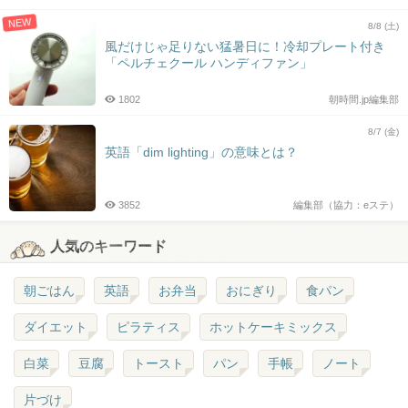
NEW
8/8 (土)
風だけじゃ足りない猛暑日に！冷却プレート付き
「ペルチェクール ハンディファン」
1802
朝時間.jp編集部
8/7 (金)
英語「dim lighting」の意味とは？
3852
編集部（協力：eステ）
人気のキーワード
朝ごはん
英語
お弁当
おにぎり
食パン
ダイエット
ピラティス
ホットケーキミックス
白菜
豆腐
トースト
パン
手帳
ノート
片づけ