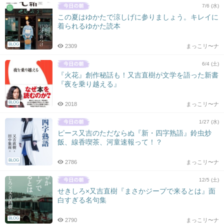
7/6 (水)
この夏はゆかたで涼しげに参りましょう。キレイに
着られるゆかた読本
BLOG
2309
まっこリ〜ナ
6/4 (土)
『火花』創作秘話も！又吉直樹が文学を語った新書
『夜を乗り越える』
BLOG
2018
まっこリ〜ナ
1/27 (水)
ピース又吉のただならぬ『新・四字熟語』鈴虫炒
飯、線香喫茶、河童速報って！？
BLOG
2786
まっこリ〜ナ
12/5 (土)
せきしろ×又吉直樹『まさかジープで来るとは』面
白すぎる名句集
BLOG
2790
まっこリ〜ナ