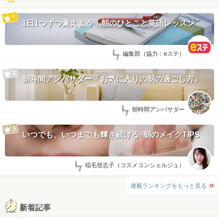
1日1つずつ覚えよう！朝のひとこと英語レッスン
by:
編集部（協力：eステ）
朝時間アンバサダー「お気に入りの朝の過ごし方」
by:
朝時間アンバサダー
いつでも、いつまでも輝き続ける♪朝のメイクTIPS
by:
稲毛登志子（コスメコンシェルジュ）
連載ランキングをもっと見る
新着記事