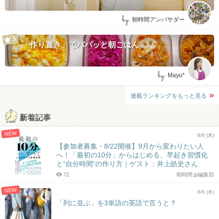
by:
朝時間アンバサダー
「作り置き」でパパッと朝ごはん
by:
Mayu*
連載ランキングをもっと見る
新着記事
NEW
8/6 (木)
【参加者募集・8/22開催】9月から変わりたい人
へ！「最初の10分」からはじめる、早起き習慣化
と“自分時間”の作り方｜ゲスト：井上皓史さん
72
朝時間.jp編集部
NEW
8/6 (木)
「列に並ぶ」を3単語の英語で言うと？