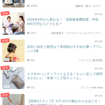
27891
編集部（協力：eステ）
NEW
8/6 (木)
2026年8月から変わる！「高額療養費制度」年収
400万円ならどうなる？
1471
稲村優貴子（ファイナンシャルプランナー）
NEW
8/6 (木)
浴衣に似合う髪型は？美容師おすすめの夏ヘアアレ
ンジ3選
BLOG
355
ヘアメイク 森本英梨
NEW
8/6 (木)
スマホやハンディファンも入る！ちょい足しで便利
＆かわいい「本革バッグ型チャーム」
BLOG
701
アンジェ web shop
NEW
8/6 (木)
【簡単3ステップ】ガチガチの胸まわりをほぐす！