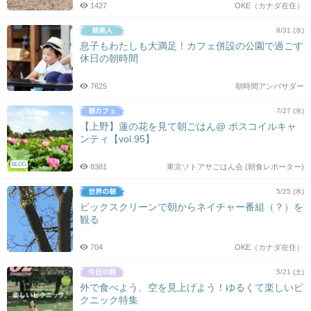
1427
OKE（カナダ在住）
8/31 (水)
息子もわたしも大満足！カフェ併設の公園で過ごす
休日の朝時間
7625
朝時間アンバサダー
7/27 (水)
【上野】蓮の花を見て朝ごはん@ ボスコイルキャ
ンティ【vol.95】
BLOG
8381
東京ソトアサごはん会 (朝食レポーター)
5/25 (水)
ビックスクリーンで朝からネイチャー番組（？）を
観る
704
OKE（カナダ在住）
5/21 (土)
外で食べよう、空を見上げよう！ゆるくて楽しいピ
クニック特集