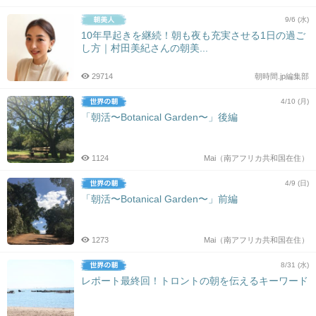
9/6 (水)
10年早起きを継続！朝も夜も充実させる1日の過ご
し方｜村田美紀さんの朝美...
29714
朝時間.jp編集部
4/10 (月)
「朝活〜Botanical Garden〜」後編
1124
Mai（南アフリカ共和国在住）
4/9 (日)
「朝活〜Botanical Garden〜」前編
1273
Mai（南アフリカ共和国在住）
8/31 (水)
レポート最終回！トロントの朝を伝えるキーワード