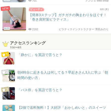
701
アンジェ web shop
NEW
8/6 (木)
【簡単3ステップ】ガチガチの胸まわりをほぐす！
「巻き肩対策ピラティス」
BLOG
2162
ピラティスインストラクター 澤田みのり
アクセスランキング
7/30
〜
8/5
「静かに」を英語で言うと？
朝4時台に起きる人は何してる？早起きさん3人に学ぶ「朝
時間の使い方」
「バス停」を英語で言うと？
【2個で送料無料！】大好評「おかしめいと」のスイーツ