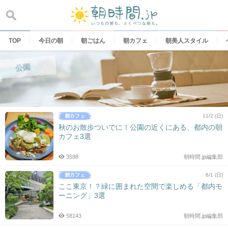
Skip
to
content
TOP
今日の朝
朝ごはん
朝カフェ
朝美人スタイル
公園
11/2 (日)
秋のお散歩ついでに！公園の近くにある、都内の朝
カフェ3選
3598
朝時間.jp編集部
6/1 (日)
ここ東京！？緑に囲まれた空間で楽しめる「都内モ
ーニング」3選
58143
朝時間.jp編集部