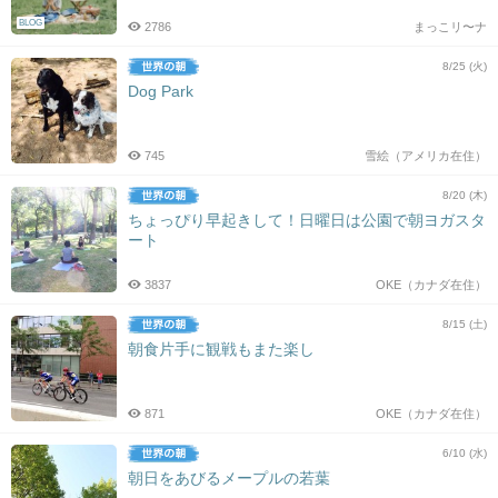
BLOG
2786
まっこリ〜ナ
8/25 (火)
Dog Park
745
雪絵（アメリカ在住）
8/20 (木)
ちょっぴり早起きして！日曜日は公園で朝ヨガスタ
ート
3837
OKE（カナダ在住）
8/15 (土)
朝食片手に観戦もまた楽し
871
OKE（カナダ在住）
6/10 (水)
朝日をあびるメープルの若葉