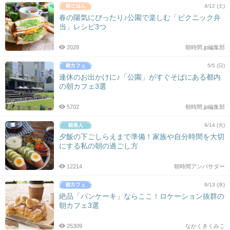
4/12 (土)
春の陽気にぴったり♪公園で楽しむ「ピクニック弁
当」レシピ3つ
2028
朝時間.jp編集部
5/5 (日)
連休のお出かけに♪「公園」がすぐそばにある都内
の朝カフェ3選
5702
朝時間.jp編集部
9/14 (火)
夕飯の下ごしらえまで準備！家族や自分時間を大切
にする私の朝の過ごし方
12214
朝時間アンバサダー
9/13 (水)
絶品「パンケーキ」ならここ！ロケーション抜群の
朝カフェ3選
25309
なかくきくみこ