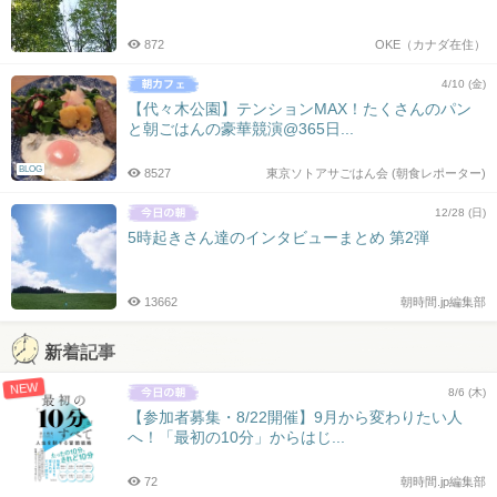
872
OKE（カナダ在住）
4/10 (金)
【代々木公園】テンションMAX！たくさんのパン
と朝ごはんの豪華競演@365日...
BLOG
8527
東京ソトアサごはん会 (朝食レポーター)
12/28 (日)
5時起きさん達のインタビューまとめ 第2弾
13662
朝時間.jp編集部
新着記事
NEW
8/6 (木)
【参加者募集・8/22開催】9月から変わりたい人
へ！「最初の10分」からはじ...
72
朝時間.jp編集部