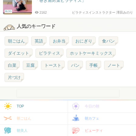
「巻き肩対策ピラティス」
BLOG
2162
ピラティスインストラクター 澤田みのり
人気のキーワード
朝ごはん
英語
お弁当
おにぎり
食パン
ダイエット
ピラティス
ホットケーキミックス
白菜
豆腐
トースト
パン
手帳
ノート
片づけ
TOP
今日の朝
朝ごはん
朝カフェ
朝美人
ビューティ