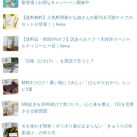
新登場 | お得なキャンペーン開催中
【送料無料】人気料理家かな姐さんの新刊＆万能ナイフの
セットが登場！｜Aima
【送料込・初回5%オフ】訳ありおトク！大好評スペシャ
ルティコーヒー豆｜Aima
「日陰（ひかげ）」を英語で言うと？
材料3つだけ！暑い朝にうれしい「ひんやりおやつ」レシ
ピ3選
5時起きを30年続けて気づいた。心と体を整え、1日を充実
させる朝習慣
火を使わず簡単！ポリポリ箸が止まらない「きゅうりの生
姜漬け」の作り方
BLOG