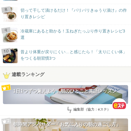
切って干して漬けるだけ！『パリパリきゅうり漬け』の作
り置きレシピ
冷蔵庫にあると助かる！玉ねぎたっぷり作り置きレシピ3
選
昔より体重が戻りにくい…と感じたら！「太りにくい体」
をつくる朝習慣3つ
連載ランキング
1日1つずつ覚えよう！朝のひとこと英語レッスン
by:
編集部（協力：eステ）
朝時間アンバサダー「お気に入りの朝の過ごし方」