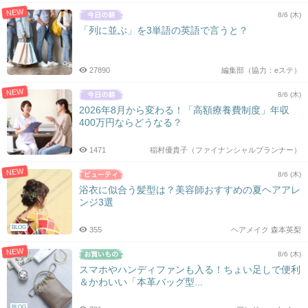
NEW
8/6 (木)
「列に並ぶ」を3単語の英語で言うと？
27890
編集部（協力：eステ）
NEW
8/6 (木)
2026年8月から変わる！「高額療養費制度」年収
400万円ならどうなる？
1471
稲村優貴子（ファイナンシャルプランナー）
NEW
8/6 (木)
浴衣に似合う髪型は？美容師おすすめの夏ヘアアレ
ンジ3選
BLOG
355
ヘアメイク 森本英梨
NEW
8/6 (木)
スマホやハンディファンも入る！ちょい足しで便利
＆かわいい「本革バッグ型...
BLOG