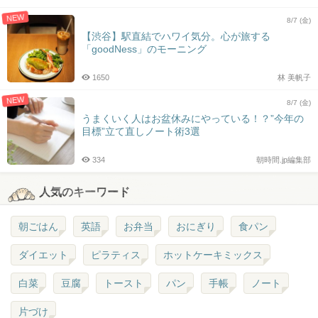
NEW
8/7 (金)
【渋谷】駅直結でハワイ気分。心が旅する
「goodNess」のモーニング
1650
林 美帆子
NEW
8/7 (金)
うまくいく人はお盆休みにやっている！？”今年の
目標”立て直しノート術3選
334
朝時間.jp編集部
人気のキーワード
朝ごはん
英語
お弁当
おにぎり
食パン
ダイエット
ピラティス
ホットケーキミックス
白菜
豆腐
トースト
パン
手帳
ノート
片づけ