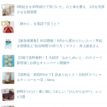
5時起きを30年続けて気づいた。心と体を整え、1日を充実
させる朝習慣
「静かに」を英語で言うと？
【参加者募集】8/22開催！9月から変わりたい人へ！早起
き習慣化と“自分時間”の作り方｜ゲスト：井上皓史さん
【2個で送料無料！】大好評「おかしめいと」のスイーツ
新登場 | お得なキャンペーン開催中
【送料込・初回5%オフ】訳ありおトク！大好評スペシャ
ルティコーヒー豆｜Aima
材料3つだけ！暑い朝にうれしい「ひんやりおやつ」レシ
ピ3選