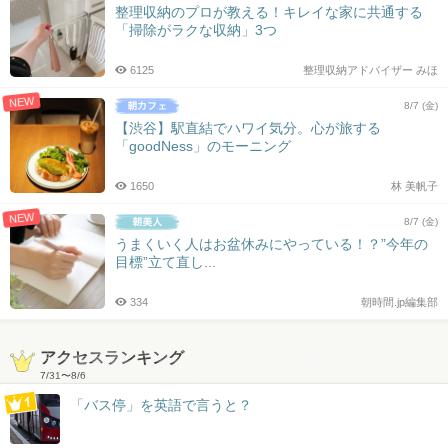
整理収納のプロが教える！キレイな家に共通する
「掃除がラクな収納」3つ
6125
整理収納アドバイザー みほ
NEW
8/7 (金)
【渋谷】駅直結でハワイ気分。心が旅する
「goodNess」のモーニング
1650
林 美帆子
NEW
8/7 (金)
うまくいく人はお盆休みにやっている！？”今年の
目標”立て直し...
334
朝時間.jp編集部
アクセスランキング
7/31
〜
8/6
「バス停」を英語で言うと？