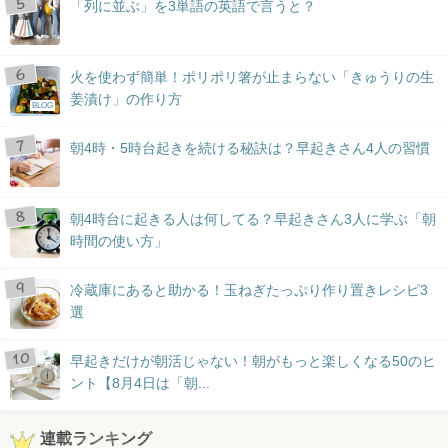
「列に並ぶ」を3単語の英語で言うと？
火を使わず簡単！ポリポリ箸が止まらない「きゅうりの生
姜漬け」の作り方
BLOG
朝4時・5時台起きを続ける秘訣は？早起きさん4人の習慣
朝4時台に起きる人は何してる？早起きさん3人に学ぶ「朝
時間の使い方」
冷蔵庫にあると助かる！玉ねぎたっぷり作り置きレシピ3
選
早起きだけが朝活じゃない！朝がもっと楽しくなる50のヒ
ント【8月4日は「朝...
連載ランキング