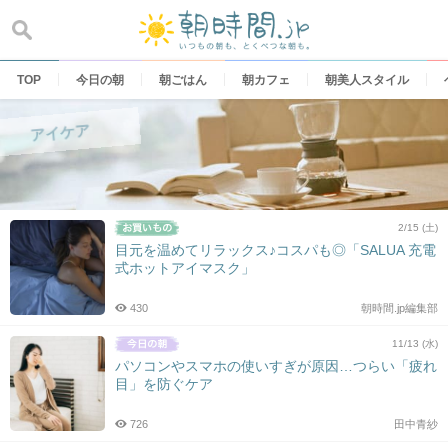
Skip
to
content
TOP
今日の朝
朝ごはん
朝カフェ
朝美人スタイル
アイケア
2/15 (土)
目元を温めてリラックス♪コスパも◎「SALUA 充電
式ホットアイマスク」
430
朝時間.jp編集部
11/13 (水)
パソコンやスマホの使いすぎが原因…つらい「疲れ
目」を防ぐケア
726
田中青紗