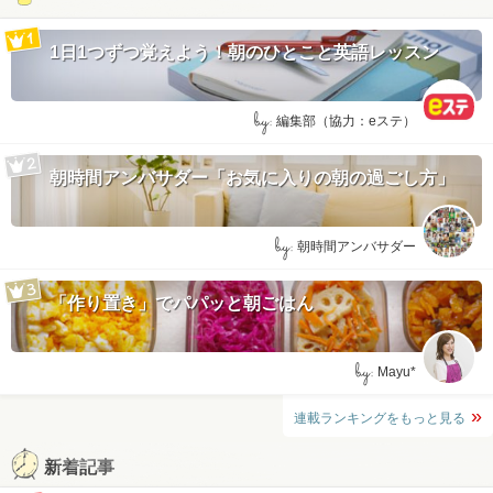
1日1つずつ覚えよう！朝のひとこと英語レッスン
by:
編集部（協力：eステ）
朝時間アンバサダー「お気に入りの朝の過ごし方」
by:
朝時間アンバサダー
「作り置き」でパパッと朝ごはん
by:
Mayu*
連載ランキングをもっと見る
新着記事