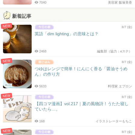
7040
美容家 飯塚美香
新着記事
NEW
8/7 (金)
英語「dim lighting」の意味とは？
2468
編集部（協力：eステ）
NEW
8/7 (金)
つゆはレンジで簡単！にんにく香る「醤油そうめ
ん」の作り方
BLOG
5633
料理家 エプロン
NEW
8/7 (金)
【四コマ漫画】vol.217｜夏の風物詩！うたた寝し
ていたら…。
168
イラストレーターもちこ
NEW
8/7 (金)