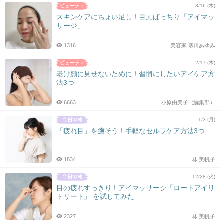
3/16 (木)
スキンケアにちょい足し！目元ぱっちり「アイマッ
サージ」
1316
美容家 寒川あゆみ
2/17 (木)
老け顔に見せないために！習慣にしたいアイケア方
法3つ
6663
小原由美子（編集部）
1/3 (月)
「疲れ目」を癒そう！手軽なセルフケア方法3つ
1834
林 美帆子
12/28 (火)
目の疲れすっきり！アイマッサージ「ロートアイリ
トリート」 を試してみた
2327
林 美帆子