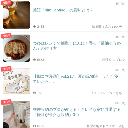
NEW
8/7 (金)
英語「dim lighting」の意味とは？
2468
編集部（協力：eステ）
NEW
8/7 (金)
つゆはレンジで簡単！にんにく香る「醤油そうめ
ん」の作り方
BLOG
5633
料理家 エプロン
NEW
8/7 (金)
【四コマ漫画】vol.217｜夏の風物詩！うたた寝し
ていたら…。
168
イラストレーターもちこ
NEW
8/7 (金)
整理収納のプロが教える！キレイな家に共通する
「掃除がラクな収納」3つ
6125
整理収納アドバイザー みほ