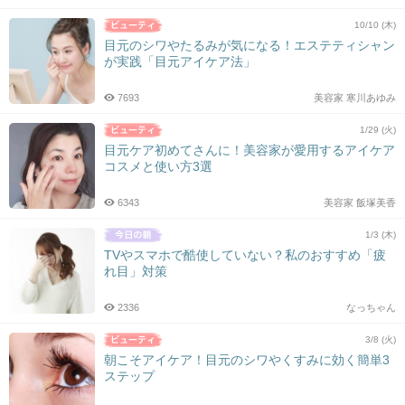
10/10 (木)
目元のシワやたるみが気になる！エステティシャン
が実践「目元アイケア法」
7693
美容家 寒川あゆみ
1/29 (火)
目元ケア初めてさんに！美容家が愛用するアイケア
コスメと使い方3選
6343
美容家 飯塚美香
1/3 (木)
TVやスマホで酷使していない？私のおすすめ「疲
れ目」対策
2336
なっちゃん
3/8 (火)
朝こそアイケア！目元のシワやくすみに効く簡単3
ステップ