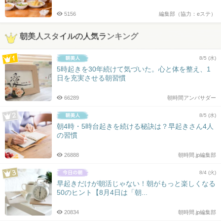
5156
編集部（協力：eステ）
朝美人スタイルの人気ランキング
8/5 (水)
5時起きを30年続けて気づいた。心と体を整え、1
日を充実させる朝習慣
66289
朝時間アンバサダー
8/5 (水)
朝4時・5時台起きを続ける秘訣は？早起きさん4人
の習慣
26888
朝時間.jp編集部
8/4 (火)
早起きだけが朝活じゃない！朝がもっと楽しくなる
50のヒント【8月4日は「朝...
20834
朝時間.jp編集部