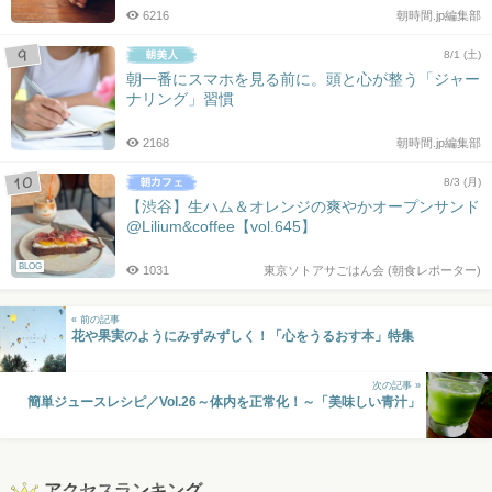
6216
朝時間.jp編集部
8/1 (土)
朝一番にスマホを見る前に。頭と心が整う「ジャー
ナリング」習慣
2168
朝時間.jp編集部
8/3 (月)
【渋谷】生ハム＆オレンジの爽やかオープンサンド
@Lilium&coffee【vol.645】
BLOG
1031
東京ソトアサごはん会 (朝食レポーター)
« 前の記事
花や果実のようにみずみずしく！「心をうるおす本」特集
次の記事 »
簡単ジュースレシピ／Vol.26～体内を正常化！～「美味しい青汁」
アクセスランキング