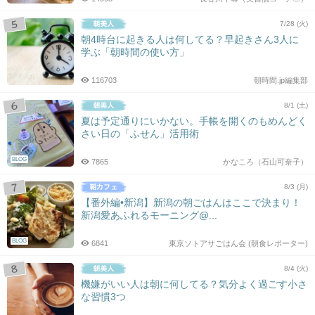
7/28 (火)
朝4時台に起きる人は何してる？早起きさん3人に
学ぶ「朝時間の使い方」
116703
朝時間.jp編集部
8/1 (土)
夏は予定通りにいかない。手帳を開くのもめんどく
さい日の「ふせん」活用術
BLOG
7865
かなころ（石山可奈子）
8/3 (月)
【番外編•新潟】新潟の朝ごはんはここで決まり！
新潟愛あふれるモーニング@...
BLOG
6841
東京ソトアサごはん会 (朝食レポーター)
8/4 (火)
機嫌がいい人は朝に何してる？気分よく過ごす小さ
な習慣3つ