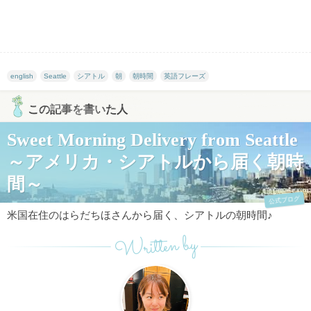
english
Seattle
シアトル
朝
朝時間
英語フレーズ
この記事を書いた人
Sweet Morning Delivery from Seattle
～アメリカ・シアトルから届く朝時
間～
公式ブログ
米国在住のはらだちほさんから届く、シアトルの朝時間♪
Written by