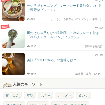
8/8 (土)
せいろでモーニング！マーマレード醤油タレの「彩
り温野菜プレート」
879
サヤ（せいろ料理インフルエンサー/栄養士）
NEW
8/8 (土)
風だけじゃ足りない猛暑日に！冷却プレート付き
「ペルチェクール ハンディファン」
2233
朝時間.jp編集部
8/7 (金)
英語「dim lighting」の意味とは？
4347
編集部（協力：eステ）
人気のキーワード
朝ごはん
英語
お弁当
おにぎり
食パン