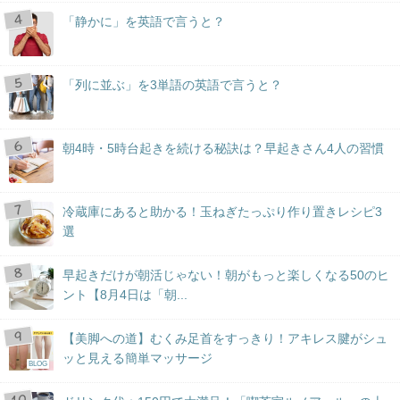
「静かに」を英語で言うと？
「列に並ぶ」を3単語の英語で言うと？
朝4時・5時台起きを続ける秘訣は？早起きさん4人の習慣
冷蔵庫にあると助かる！玉ねぎたっぷり作り置きレシピ3
選
早起きだけが朝活じゃない！朝がもっと楽しくなる50のヒ
ント【8月4日は「朝...
【美脚への道】むくみ足首をすっきり！アキレス腱がシュ
ッと見える簡単マッサージ
BLOG