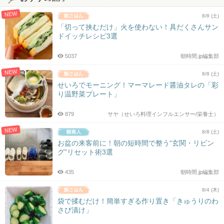
NEW
8/8 (土)
「切って挟むだけ」火を使わない！具だくさんサン
ドイッチレシピ3選
5037
朝時間.jp編集部
NEW
8/8 (土)
せいろでモーニング！マーマレード醤油タレの「彩
り温野菜プレート」
879
サヤ（せいろ料理インフルエンサー/栄養士）
NEW
8/8 (土)
お盆の来客前に！朝の短時間で整う“玄関・リビン
グ”リセット術3選
435
朝時間.jp編集部
8/4 (木)
袋で揉むだけ！簡単すぎる作り置き「きゅうりのわ
さび漬け」