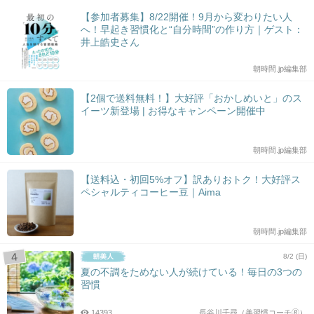
【参加者募集】8/22開催！9月から変わりたい人
へ！早起き習慣化と“自分時間”の作り方｜ゲスト：
井上皓史さん
朝時間.jp編集部
【2個で送料無料！】大好評「おかしめいと」のス
イーツ新登場 | お得なキャンペーン開催中
朝時間.jp編集部
【送料込・初回5%オフ】訳ありおトク！大好評ス
ペシャルティコーヒー豆｜Aima
朝時間.jp編集部
8/2 (日)
夏の不調をためない人が続けている！毎日の3つの
習慣
14393
長谷川千尋（美習慣コーチ🄬）