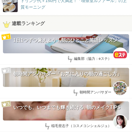
ドリンク代＋150円で大満足！「喫茶室ルノアール」の上
質モーニング
連載ランキング
1日1つずつ覚えよう！朝のひとこと英語レッスン
by:
編集部（協力：eステ）
朝時間アンバサダー「お気に入りの朝の過ごし方」
by:
朝時間アンバサダー
いつでも、いつまでも輝き続ける♪朝のメイクTIPS
by:
稲毛登志子（コスメコンシェルジュ）