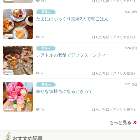
162
はらだちほ（アメリカ在住）
7/31 (金)
たまにはゆっくり夫婦2人で朝ごはん
BLOG
38
はらだちほ（アメリカ在住）
7/26 (日)
シアトルの老舗でアフタヌーンティー
BLOG
26
はらだちほ（アメリカ在住）
7/21 (火)
幸せな気持ちになるときって
BLOG
40
はらだちほ（アメリカ在住）
もっと見る
おすすめ記事