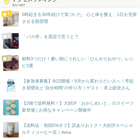
8/1
〜
8/7
5時起きを30年続けて気づいた。心と体を整え、1日を充実
させる朝習慣
「バス停」を英語で言うと？
材料3つだけ！暑い朝にうれしい「ひんやりおやつ」レシ
ピ3選
【参加者募集】8/22開催！9月から変わりたい人へ！早起
き習慣化と“自分時間”の作り方｜ゲスト：井上皓史さん
【2個で送料無料！】大好評「おかしめいと」のスイーツ
新登場 | お得なキャンペーン開催中
【送料込・初回5%オフ】訳ありおトク！大好評スペシャ
ルティコーヒー豆｜Aima