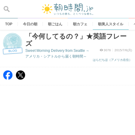
Skip
to
content
TOP
今日の朝
朝ごはん
朝カフェ
朝美人スタイル
「今何してるの？」★英語フレー
ズ
Sweet Morning Delivery from Seattle ～
3076
2015/7/6(月)
BLOG
アメリカ・シアトルから届く朝時間～
はらだちほ（アメリカ在住）