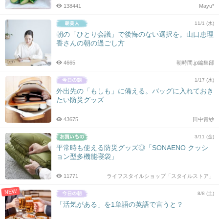
138441
Mayu*
11/1 (水)
朝の「ひとり会議」で後悔のない選択を。山口恵理
香さんの朝の過ごし方
4665
朝時間.jp編集部
1/17 (水)
外出先の「もしも」に備える。バッグに入れておき
たい防災グッズ
43675
田中青紗
3/11 (金)
平常時も使える防災グッズ◎「SONAENO クッシ
ョン型多機能寝袋」
11771
ライフスタイルショップ「スタイルストア」
NEW
8/8 (土)
「活気がある」を1単語の英語で言うと？