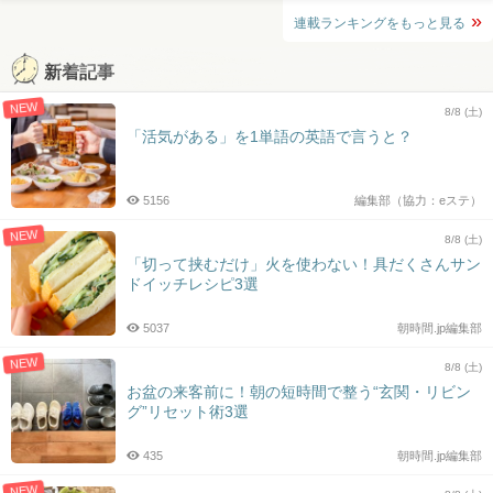
連載ランキングをもっと見る
新着記事
NEW
8/8 (土)
「活気がある」を1単語の英語で言うと？
5156
編集部（協力：eステ）
NEW
8/8 (土)
「切って挟むだけ」火を使わない！具だくさんサン
ドイッチレシピ3選
5037
朝時間.jp編集部
NEW
8/8 (土)
お盆の来客前に！朝の短時間で整う“玄関・リビン
グ”リセット術3選
435
朝時間.jp編集部
NEW