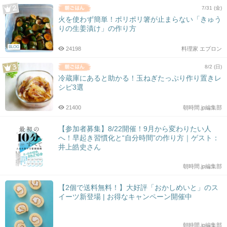
7/31 (金)
火を使わず簡単！ポリポリ箸が止まらない「きゅう
りの生姜漬け」の作り方
BLOG
24198
料理家 エプロン
8/2 (日)
冷蔵庫にあると助かる！玉ねぎたっぷり作り置きレ
シピ3選
21400
朝時間.jp編集部
【参加者募集】8/22開催！9月から変わりたい人
へ！早起き習慣化と“自分時間”の作り方｜ゲスト：
井上皓史さん
朝時間.jp編集部
【2個で送料無料！】大好評「おかしめいと」のス
イーツ新登場 | お得なキャンペーン開催中
朝時間.jp編集部