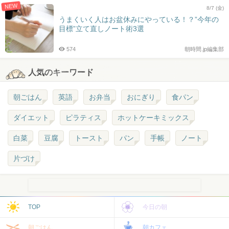
NEW
8/7 (金)
うまくいく人はお盆休みにやっている！？”今年の
目標”立て直しノート術3選
574
朝時間.jp編集部
人気のキーワード
朝ごはん
英語
お弁当
おにぎり
食パン
ダイエット
ピラティス
ホットケーキミックス
白菜
豆腐
トースト
パン
手帳
ノート
片づけ
TOP
今日の朝
朝ごはん
朝カフェ