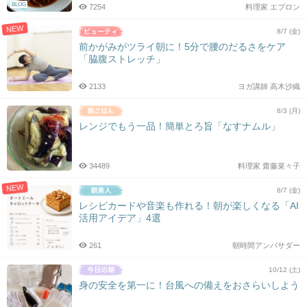
BLOG
7254
料理家 エプロン
NEW
8/7 (金)
前かがみがツライ朝に！5分で腰のだるさをケア
「脇腹ストレッチ」
2133
ヨガ講師 高木沙織
8/3 (月)
レンジでもう一品！簡単とろ旨「なすナムル」
34489
料理家 齋藤菜々子
NEW
8/7 (金)
レシピカードや音楽も作れる！朝が楽しくなる「AI
活用アイデア」4選
261
朝時間アンバサダー
10/12 (土)
身の安全を第一に！台風への備えをおさらいしよう