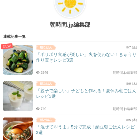
朝時間.jp編集部
連載記事一覧
NEW
8/7 (金)
「ポリポリ食感が楽しい」火を使わない！きゅうり
作り置きレシピ3選
2546
朝時間.jp編集部
8/6 (木)
「親子で楽しい」子どもと作れる！夏休み朝ごはん
レシピ3選
740
朝時間.jp編集部
8/5 (水)
「混ぜて即うま」5分で完成！納豆朝ごはんレシピ
3選