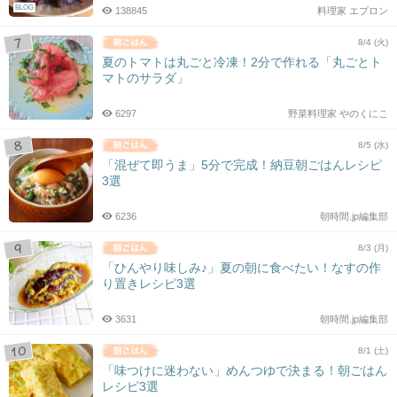
BLOG
138845
料理家 エプロン
8/4 (火)
夏のトマトは丸ごと冷凍！2分で作れる「丸ごとト
マトのサラダ」
6297
野菜料理家 やのくにこ
8/5 (水)
「混ぜて即うま」5分で完成！納豆朝ごはんレシピ
3選
6236
朝時間.jp編集部
8/3 (月)
「ひんやり味しみ♪」夏の朝に食べたい！なすの作
り置きレシピ3選
3631
朝時間.jp編集部
8/1 (土)
「味つけに迷わない」めんつゆで決まる！朝ごはん
レシピ3選