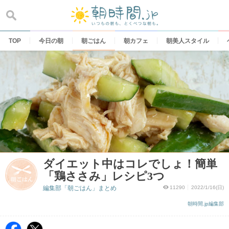
Skip
to
content
TOP
今日の朝
朝ごはん
朝カフェ
朝美人スタイル
ダイエット中はコレでしょ！簡単
「鶏ささみ」レシピ3つ
編集部「朝ごはん」まとめ
11290
2022/1/16(日)
朝時間.jp編集部