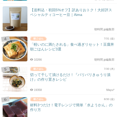
【送料込・初回5%オフ】訳ありおトク！大好評ス
ペシャルティコーヒー豆｜Aima
朝時間.jp編集部
7/31 (金)
「軽いのに満たされる」食べ過ぎリセット！豆腐丼
朝ごはんレシピ3選
10266
朝時間.jp編集部
7/30 (木)
切って干して漬けるだけ！『パリパリきゅうり漬
け』の作り置きレシピ
19358
Mayu*
8/30 (金)
材料3つだけ！電子レンジで簡単「水ようかん」の
作り方