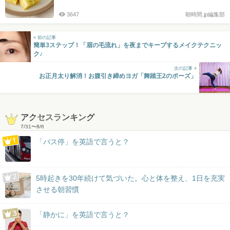
3647
朝時間.jp編集部
« 前の記事
簡単3ステップ！「眉の毛流れ」を夜までキープするメイクテクニッ
ク♪
次の記事 »
お正月太り解消！お腹引き締めヨガ「舞踏王2のポーズ」
アクセスランキング
7/31
〜
8/6
「バス停」を英語で言うと？
5時起きを30年続けて気づいた。心と体を整え、1日を充実
させる朝習慣
「静かに」を英語で言うと？