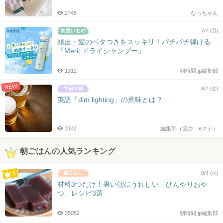
2745
なっちゃん
7/7 (月)
頭皮・髪のベタつきをスッキリ！パチパチ弾ける
「Merit ドライシャンプー」
1312
朝時間.jp編集部
NEW
8/7 (金)
英語「dim lighting」の意味とは？
3142
編集部（協力：eステ）
朝ごはんの人気ランキング
8/4 (火)
材料3つだけ！暑い朝にうれしい「ひんやりおや
つ」レシピ3選
35052
朝時間.jp編集部