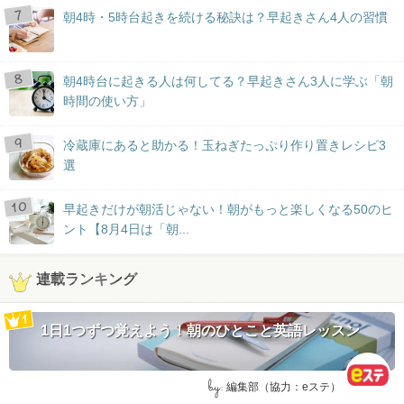
朝4時・5時台起きを続ける秘訣は？早起きさん4人の習慣
朝4時台に起きる人は何してる？早起きさん3人に学ぶ「朝
時間の使い方」
冷蔵庫にあると助かる！玉ねぎたっぷり作り置きレシピ3
選
早起きだけが朝活じゃない！朝がもっと楽しくなる50のヒ
ント【8月4日は「朝...
連載ランキング
1日1つずつ覚えよう！朝のひとこと英語レッスン
by:
編集部（協力：eステ）