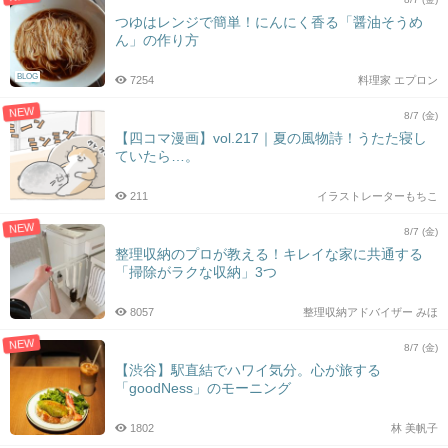
つゆはレンジで簡単！にんにく香る「醤油そうめ
ん」の作り方
BLOG
7254
料理家 エプロン
NEW
8/7 (金)
【四コマ漫画】vol.217｜夏の風物詩！うたた寝し
ていたら…。
211
イラストレーターもちこ
NEW
8/7 (金)
整理収納のプロが教える！キレイな家に共通する
「掃除がラクな収納」3つ
8057
整理収納アドバイザー みほ
NEW
8/7 (金)
【渋谷】駅直結でハワイ気分。心が旅する
「goodNess」のモーニング
1802
林 美帆子