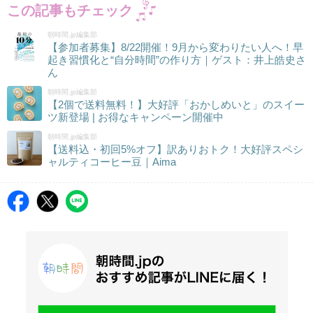
この記事もチェック
朝時間.jp編集部
【参加者募集】8/22開催！9月から変わりたい人へ！早
起き習慣化と“自分時間”の作り方｜ゲスト：井上皓史さ
ん
朝時間.jp編集部
【2個で送料無料！】大好評「おかしめいと」のスイー
ツ新登場 | お得なキャンペーン開催中
朝時間.jp編集部
【送料込・初回5%オフ】訳ありおトク！大好評スペシ
ャルティコーヒー豆｜Aima