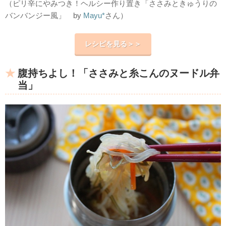
（ピリ辛にやみつき！ヘルシー作り置き「ささみときゅうりの
バンバンジー風」 by
Mayu*
さん）
レシピを見る＞＞
腹持ちよし！「ささみと糸こんのヌードル弁
当」