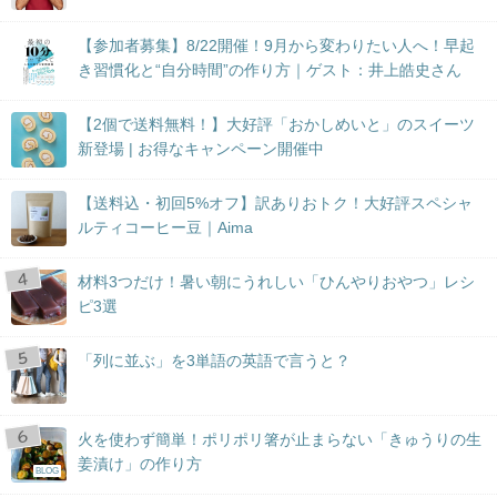
【参加者募集】8/22開催！9月から変わりたい人へ！早起
き習慣化と“自分時間”の作り方｜ゲスト：井上皓史さん
【2個で送料無料！】大好評「おかしめいと」のスイーツ
新登場 | お得なキャンペーン開催中
【送料込・初回5%オフ】訳ありおトク！大好評スペシャ
ルティコーヒー豆｜Aima
材料3つだけ！暑い朝にうれしい「ひんやりおやつ」レシ
ピ3選
「列に並ぶ」を3単語の英語で言うと？
火を使わず簡単！ポリポリ箸が止まらない「きゅうりの生
姜漬け」の作り方
BLOG