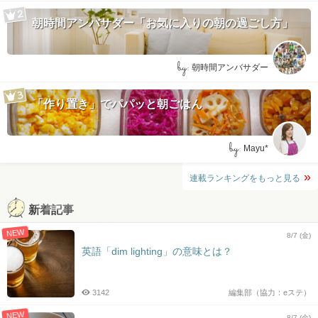
朝時間アンバサダー「お気に入りの朝の過ごし方」
by:
朝時間アンバサダー
「作り置き」でパパッと朝ごはん
by:
Mayu*
連載ランキングをもっと見る
新着記事
NEW
8/7 (金)
英語「dim lighting」の意味とは？
3142
編集部（協力：eステ）
NEW
8/7 (金)