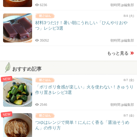
6236
朝時間.jp編集部
8/4 (火)
材料3つだけ！暑い朝にうれしい「ひんやりおや
つ」レシピ3選
35052
朝時間.jp編集部
もっと見る
おすすめ記事
NEW
8/7 (金)
「ポリポリ食感が楽しい」火を使わない！きゅうり
作り置きレシピ3選
2546
朝時間.jp編集部
NEW
8/7 (金)
つゆはレンジで簡単！にんにく香る「醤油そうめ
ん」の作り方