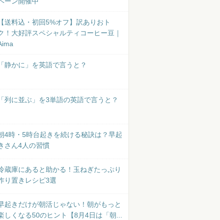
ペーン開催中
【送料込・初回5%オフ】訳ありおト
ク！大好評スペシャルティコーヒー豆｜
Aima
「静かに」を英語で言うと？
「列に並ぶ」を3単語の英語で言うと？
朝4時・5時台起きを続ける秘訣は？早起
きさん4人の習慣
冷蔵庫にあると助かる！玉ねぎたっぷり
作り置きレシピ3選
早起きだけが朝活じゃない！朝がもっと
楽しくなる50のヒント【8月4日は「朝...