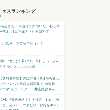
クセスランキング
7
5時起きを30年続けて気づいた。心と体
を整え、1日を充実させる朝習慣
「バス停」を英語で言うと？
材料3つだけ！暑い朝にうれしい「ひん
やりおやつ」レシピ3選
【参加者募集】8/22開催！9月から変わ
りたい人へ！早起き習慣化と“自分時
間”の作り方｜ゲスト：井上皓史さん
【2個で送料無料！】大好評「おかしめ
いと」のスイーツ新登場 | お得なキャン