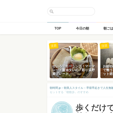
TOP
今日の朝
朝ご
Skip
注目
注目
to
content
せいろでモーニング！マーマ
お盆の
レード醤油タレの「彩り温野
で整う
菜プレート」
ット術
朝時間.jp
>
朝美人スタイル
>
早寝早起きで人生無
セットする「朝散歩」のすすめ
歩くだけで