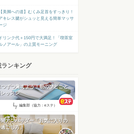
【美脚への道】むくみ足首をすっきり！
アキレス腱がシュッと見える簡単マッサ
ージ
ドリンク代＋150円で大満足！「喫茶室
ルノアール」の上質モーニング
載ランキング
日1つずつ覚えよう！朝のひとこと
語レッスン
by:
編集部（協力：eステ）
時間アンバサダー「お気に入りの
の過ごし方」