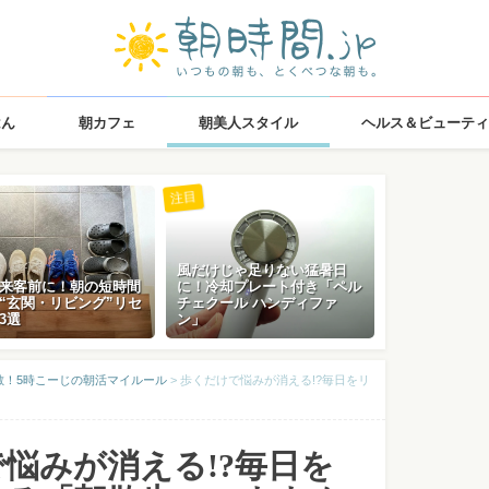
はん
朝カフェ
朝美人スタイル
ヘルス＆ビューティ
注目
風だけじゃ足りない猛暑日
来客前に！朝の短時間
に！冷却プレート付き「ペル
“玄関・リビング”リセ
チェクール ハンディファ
3選
ン」
敵！5時こーじの朝活マイルール
>
歩くだけで悩みが消える!?毎日をリ
悩みが消える!?毎日を