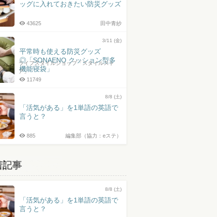
ッグに入れておきたい防災グッズ
43625
田中青紗
3/11 (金)
平常時も使える防災グッズ
◎「SONAENO クッション型多
ライフスタイルショップ「スタイルスト
機能寝袋」
ア」
11749
8/8 (土)
「活気がある」を1単語の英語で
言うと？
885
編集部（協力：eステ）
着記事
8/8 (土)
「活気がある」を1単語の英語で
言うと？