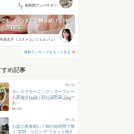
by:
朝時間アンバサダー
つでも、いつまでも輝き続ける♪朝
イクTIPS
毛登志子（コスメコンシェルジュ）
連載ランキングをもっと見る
すすめ記事
8/8 (土)
せいろでモーニング！マーマレー
ド醤油タレの「彩り温野菜プレー
サヤ（せいろ料理インフルエンサー/栄養
ト」
士）
480
8/8 (土)
お盆の来客前に！朝の短時間で整
う“玄関・リビング”リセット術3