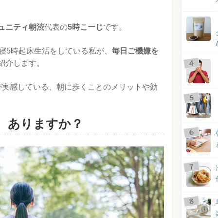
ュニティ朝渋
代表の
5時こーじ
です。
就寝5時起床生活をしている私が、
毎日ご機嫌を
紹介します。
が実感している、朝に歩くことのメリットや効
、ありますか？