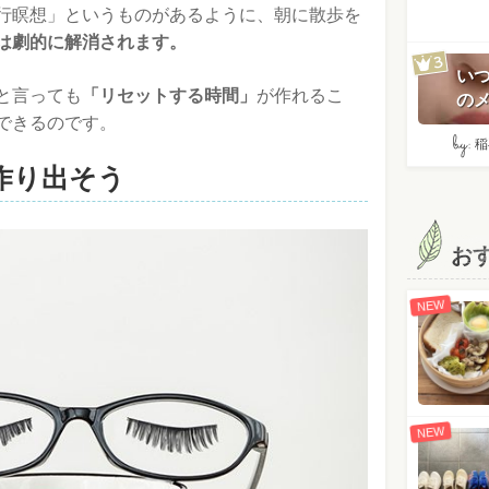
行瞑想」というものがあるように、朝に散歩を
は劇的に解消されます。
い
と言っても
「リセットする時間」
が作れるこ
のメ
できるのです。
by:
稲
作り出そう
お
NEW
NEW