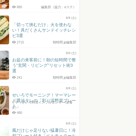
885
編集部（協力：eステ）
8/8 (土)
「切って挟むだけ」火を使わな
い！具だくさんサンドイッチレシ
ピ3選
2715
朝時間.jp編集部
8/8 (土)
お盆の来客前に！朝の短時間で整
う“玄関・リビング”リセット術3
選
241
朝時間.jp編集部
8/8 (土)
せいろでモーニング！マーマレー
ド醤油タレの「彩り温野菜プレー
サヤ（せいろ料理インフルエンサー/栄養
ト」
士）
480
8/8 (土)
風だけじゃ足りない猛暑日に！冷
却プレート付き「ペルチェクール