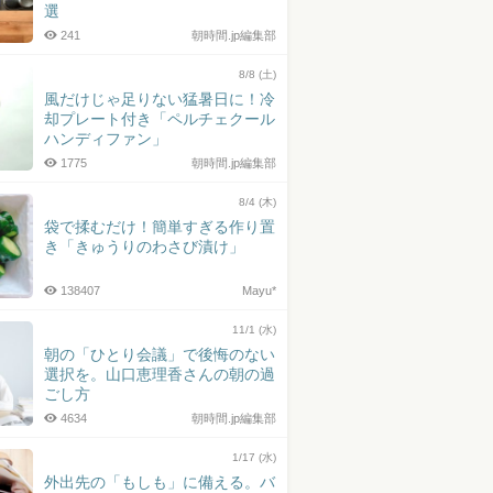
選
241
朝時間.jp編集部
8/8 (土)
風だけじゃ足りない猛暑日に！冷
却プレート付き「ペルチェクール
ハンディファン」
1775
朝時間.jp編集部
8/4 (木)
袋で揉むだけ！簡単すぎる作り置
き「きゅうりのわさび漬け」
138407
Mayu*
11/1 (水)
朝の「ひとり会議」で後悔のない
選択を。山口恵理香さんの朝の過
ごし方
4634
朝時間.jp編集部
1/17 (水)
外出先の「もしも」に備える。バ