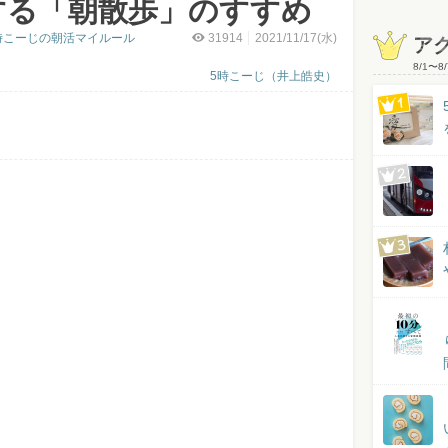
する「朝散歩」のすすめ
時こーじの朝活マイルール
31914
2021/11/17(水)
ア
8/1
〜
8/
5時こーじ（井上皓史）