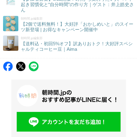
起き習慣化と“自分時間”の作り方｜ゲスト：井上皓史さ
ん
朝時間.jp編集部
【2個で送料無料！】大好評「おかしめいと」のスイー
ツ新登場 | お得なキャンペーン開催中
朝時間.jp編集部
【送料込・初回5%オフ】訳ありおトク！大好評スペシ
ャルティコーヒー豆｜Aima