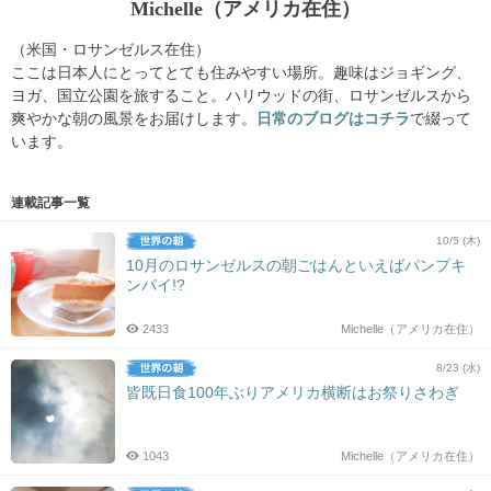
Michelle（アメリカ在住）
（米国・ロサンゼルス在住）
ここは日本人にとってとても住みやすい場所。趣味はジョギング、
ヨガ、国立公園を旅すること。ハリウッドの街、ロサンゼルスから
爽やかな朝の風景をお届けします。
日常のブログはコチラ
で綴って
います。
連載記事一覧
10/5 (木)
10月のロサンゼルスの朝ごはんといえばパンプキ
ンパイ!?
2433
Michelle（アメリカ在住）
8/23 (水)
皆既日食100年ぶりアメリカ横断はお祭りさわぎ
1043
Michelle（アメリカ在住）