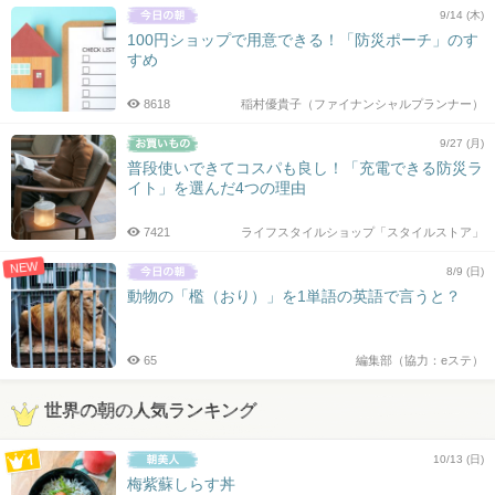
9/14 (木)
100円ショップで用意できる！「防災ポーチ」のす
すめ
8618
稲村優貴子（ファイナンシャルプランナー）
9/27 (月)
普段使いできてコスパも良し！「充電できる防災ラ
イト」を選んだ4つの理由
7421
ライフスタイルショップ「スタイルストア」
NEW
8/9 (日)
動物の「檻（おり）」を1単語の英語で言うと？
65
編集部（協力：eステ）
世界の朝の人気ランキング
10/13 (日)
梅紫蘇しらす丼