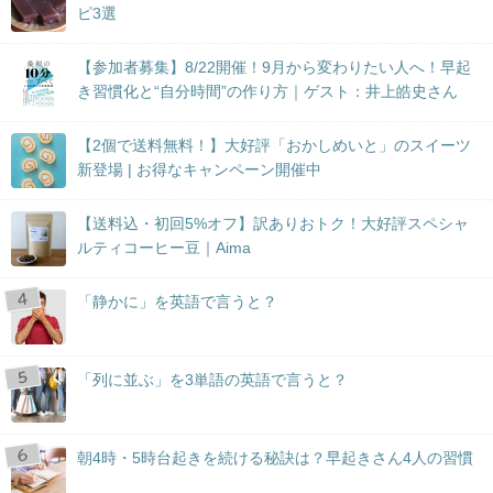
ピ3選
【参加者募集】8/22開催！9月から変わりたい人へ！早起
き習慣化と“自分時間”の作り方｜ゲスト：井上皓史さん
【2個で送料無料！】大好評「おかしめいと」のスイーツ
新登場 | お得なキャンペーン開催中
【送料込・初回5%オフ】訳ありおトク！大好評スペシャ
ルティコーヒー豆｜Aima
「静かに」を英語で言うと？
「列に並ぶ」を3単語の英語で言うと？
朝4時・5時台起きを続ける秘訣は？早起きさん4人の習慣