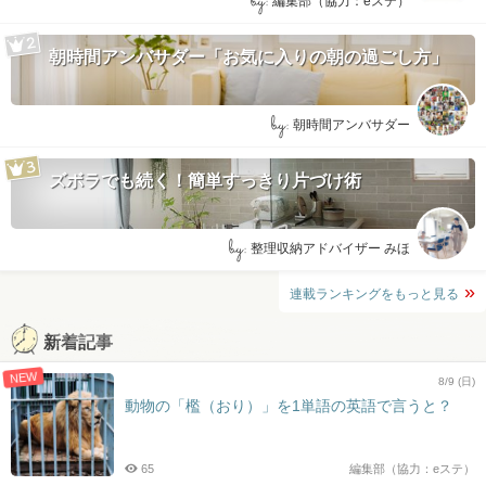
by:
編集部（協力：eステ）
朝時間アンバサダー「お気に入りの朝の過ごし方」
by:
朝時間アンバサダー
ズボラでも続く！簡単すっきり片づけ術
by:
整理収納アドバイザー みほ
連載ランキングをもっと見る
新着記事
NEW
8/9 (日)
動物の「檻（おり）」を1単語の英語で言うと？
65
編集部（協力：eステ）