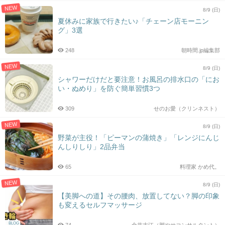
NEW
8/9 (日)
夏休みに家族で行きたい♪「チェーン店モーニン
グ」3選
248
朝時間.jp編集部
NEW
8/9 (日)
シャワーだけだと要注意！お風呂の排水口の「にお
い・ぬめり」を防ぐ簡単習慣3つ
309
せのお愛（クリンネスト）
NEW
8/9 (日)
野菜が主役！「ピーマンの蒲焼き」「レンジにんじ
んしりしり」2品弁当
65
料理家 かめ代。
NEW
8/9 (日)
【美脚への道】その腰肉、放置してない？脚の印象
も変えるセルフマッサージ
BLOG