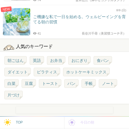
74
金井志江（脚やせコンサルタント）
NEW
8/9 (日)
ご機嫌な私で一日を始める。ウェルビーイングを育
てる朝の習慣
41
長谷川千尋（美習慣コーチ🄬）
人気のキーワード
朝ごはん
英語
お弁当
おにぎり
食パン
ダイエット
ピラティス
ホットケーキミックス
白菜
豆腐
トースト
パン
手帳
ノート
片づけ
TOP
今日の朝