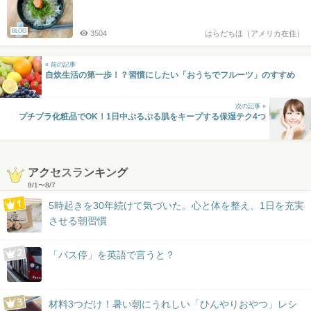
BLOG
3504
はらだちほ（アメリカ在住）
« 前の記事
自炊生活の第一歩！？習慣にしたい「おうちでフルーツ」のすすめ
次の記事 »
プチプラ化粧品でOK！1日中ぷるぷる肌をキープする保湿テク4つ
アクセスランキング
8/1
〜
8/7
5時起きを30年続けて気づいた。心と体を整え、1日を充実
させる朝習慣
「バス停」を英語で言うと？
材料3つだけ！暑い朝にうれしい「ひんやりおやつ」レシ