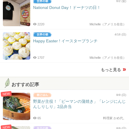
6/2 (金)
National Donut Day！ドーナツの日！
2220
Michelle（アメリカ在住）
4/16 (日)
Happy Easter ! イースターブランチ
1707
Michelle（アメリカ在住）
もっと見る
おすすめ記事
NEW
8/9 (日)
野菜が主役！「ピーマンの蒲焼き」「レンジにんじ
んしりしり」2品弁当
65
料理家 かめ代。
NEW
8/9 (日)