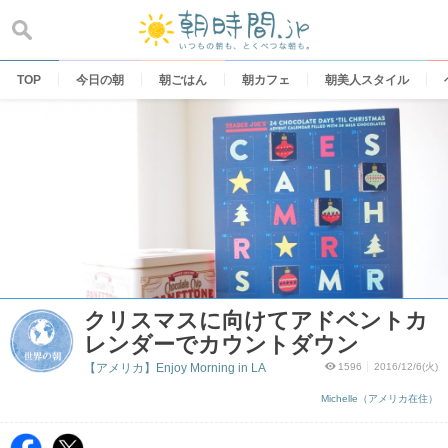
Skip
to
content
TOP
今日の朝
朝ごはん
朝カフェ
朝美人スタイル
クリスマスに向けてアドベントカ
レンダーでカウントダウン
【アメリカ】Enjoy Morning in LA
1596
2016/12/6(火)
Michelle（アメリカ在住）