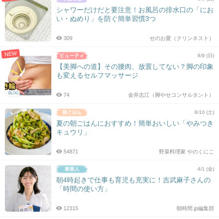
シャワーだけだと要注意！お風呂の排水口の「にお
い・ぬめり」を防ぐ簡単習慣3つ
309
せのお愛（クリンネスト）
NEW
8/9 (日)
【美脚への道】その腰肉、放置してない？脚の印象
も変えるセルフマッサージ
BLOG
74
金井志江（脚やせコンサルタント）
8/10 (土)
夏の朝ごはんにおすすめ！簡単おいしい「やみつき
キュウリ」
54871
野菜料理家 やのくにこ
4/1 (金)
朝4時起きで仕事も育児も充実に！吉武麻子さんの
「時間の使い方」
12315
朝時間.jp編集部