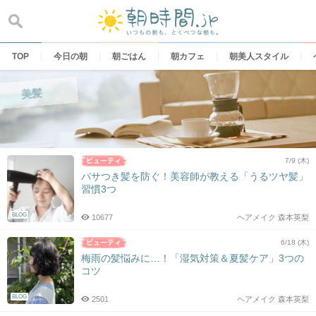
Skip
to
content
TOP
今日の朝
朝ごはん
朝カフェ
朝美人スタイル
美髪
7/9 (木)
パサつき髪を防ぐ！美容師が教える「うるツヤ髪」
習慣3つ
BLOG
10677
ヘアメイク 森本英梨
6/18 (木)
梅雨の髪悩みに…！「湿気対策＆夏髪ケア」3つの
コツ
BLOG
2501
ヘアメイク 森本英梨