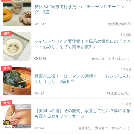
夏休みに家族で行きたい♪「チェーン店モーニン
グ」3選
1317
朝時間.jp編集部
NEW
8/9 (日)
シャワーだけだと要注意！お風呂の排水口の「にお
い・ぬめり」を防ぐ簡単習慣3つ
5086
せのお愛（クリンネスト）
NEW
8/9 (日)
野菜が主役！「ピーマンの蒲焼き」「レンジにんじ
んしりしり」2品弁当
414
料理家 かめ代。
NEW
8/9 (日)
【美脚への道】その腰肉、放置してない？脚の印象
も変えるセルフマッサージ
BLOG
974
金井志江（脚やせコンサルタント）