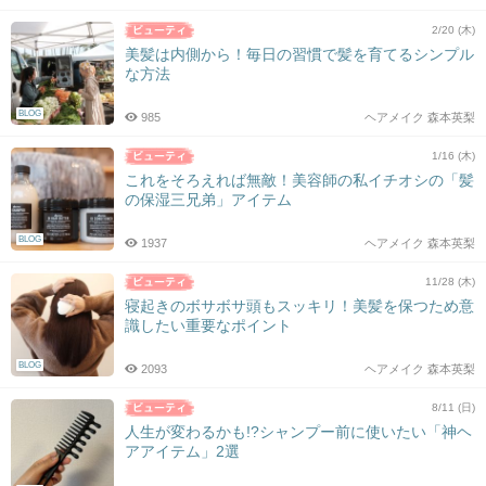
2/20 (木)
美髪は内側から！毎日の習慣で髪を育てるシンプル
な方法
BLOG
985
ヘアメイク 森本英梨
1/16 (木)
これをそろえれば無敵！美容師の私イチオシの「髪
の保湿三兄弟」アイテム
BLOG
1937
ヘアメイク 森本英梨
11/28 (木)
寝起きのボサボサ頭もスッキリ！美髪を保つため意
識したい重要なポイント
BLOG
2093
ヘアメイク 森本英梨
8/11 (日)
人生が変わるかも!?シャンプー前に使いたい「神ヘ
アアイテム」2選