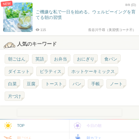
NEW
8/9 (日)
ご機嫌な私で一日を始める。ウェルビーイングを育
てる朝の習慣
115
長谷川千尋（美習慣コーチ🄬）
人気のキーワード
朝ごはん
英語
お弁当
おにぎり
食パン
ダイエット
ピラティス
ホットケーキミックス
白菜
豆腐
トースト
パン
手帳
ノート
片づけ
TOP
今日の朝
朝ごはん
朝カフェ