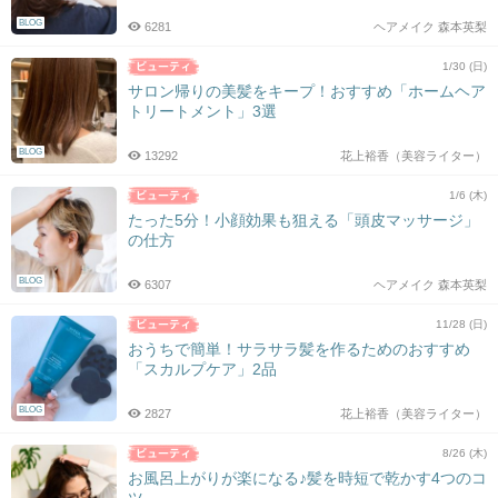
BLOG
6281
ヘアメイク 森本英梨
1/30 (日)
サロン帰りの美髪をキープ！おすすめ「ホームヘア
トリートメント」3選
BLOG
13292
花上裕香（美容ライター）
1/6 (木)
たった5分！小顔効果も狙える「頭皮マッサージ」
の仕方
BLOG
6307
ヘアメイク 森本英梨
11/28 (日)
おうちで簡単！サラサラ髪を作るためのおすすめ
「スカルプケア」2品
BLOG
2827
花上裕香（美容ライター）
8/26 (木)
お風呂上がりが楽になる♪髪を時短で乾かす4つのコ
ツ