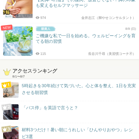
も変えるセルフマッサージ
BLOG
974
金井志江（脚やせコンサルタント）
NEW
8/9 (日)
ご機嫌な私で一日を始める。ウェルビーイングを育
てる朝の習慣
115
長谷川千尋（美習慣コーチ🄬）
アクセスランキング
8/1
〜
8/7
5時起きを30年続けて気づいた。心と体を整え、1日を充実
させる朝習慣
「バス停」を英語で言うと？
材料3つだけ！暑い朝にうれしい「ひんやりおやつ」レシ
ピ3選