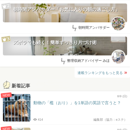
朝時間アンバサダー「お気に入りの朝の過ごし方」
by:
朝時間アンバサダー
ズボラでも続く！簡単すっきり片づけ術
by:
整理収納アドバイザー みほ
連載ランキングをもっと見る
新着記事
NEW
8/9 (日)
動物の「檻（おり）」を1単語の英語で言うと？
414
編集部（協力：eステ）
NEW
8/9 (日)