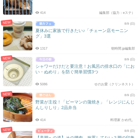
シ
ョ
414
編集部（協力：eステ）
ン
NEW
8/9 (日)
夏休みに家族で行きたい♪「チェーン店モーニン
グ」3選
1317
朝時間.jp編集部
NEW
8/9 (日)
シャワーだけだと要注意！お風呂の排水口の「にお
い・ぬめり」を防ぐ簡単習慣3つ
5086
せのお愛（クリンネスト）
NEW
8/9 (日)
野菜が主役！「ピーマンの蒲焼き」「レンジにんじ
んしりしり」2品弁当
414
料理家 かめ代。
NEW
8/9 (日)
【美脚への道】その腰肉、放置してない？脚の印象