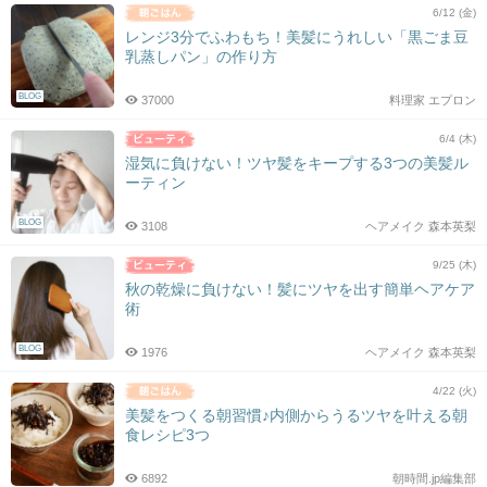
6/12 (金)
レンジ3分でふわもち！美髪にうれしい「黒ごま豆
乳蒸しパン」の作り方
BLOG
37000
料理家 エプロン
6/4 (木)
湿気に負けない！ツヤ髪をキープする3つの美髪ル
ーティン
BLOG
3108
ヘアメイク 森本英梨
9/25 (木)
秋の乾燥に負けない！髪にツヤを出す簡単ヘアケア
術
BLOG
1976
ヘアメイク 森本英梨
4/22 (火)
美髪をつくる朝習慣♪内側からうるツヤを叶える朝
食レシピ3つ
6892
朝時間.jp編集部