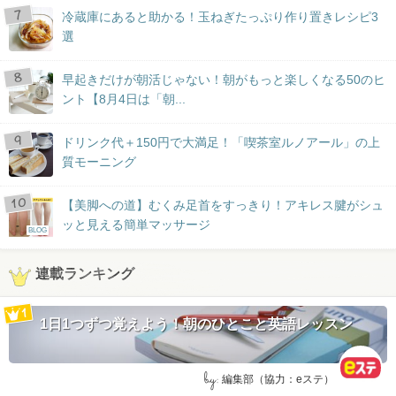
冷蔵庫にあると助かる！玉ねぎたっぷり作り置きレシピ3
選
早起きだけが朝活じゃない！朝がもっと楽しくなる50のヒ
ント【8月4日は「朝...
ドリンク代＋150円で大満足！「喫茶室ルノアール」の上
質モーニング
【美脚への道】むくみ足首をすっきり！アキレス腱がシュ
ッと見える簡単マッサージ
BLOG
連載ランキング
1日1つずつ覚えよう！朝のひとこと英語レッスン
by:
編集部（協力：eステ）