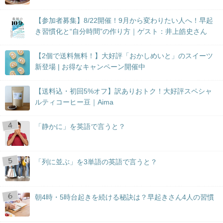
【参加者募集】8/22開催！9月から変わりたい人へ！早起
き習慣化と“自分時間”の作り方｜ゲスト：井上皓史さん
【2個で送料無料！】大好評「おかしめいと」のスイーツ
新登場 | お得なキャンペーン開催中
【送料込・初回5%オフ】訳ありおトク！大好評スペシャ
ルティコーヒー豆｜Aima
「静かに」を英語で言うと？
「列に並ぶ」を3単語の英語で言うと？
朝4時・5時台起きを続ける秘訣は？早起きさん4人の習慣