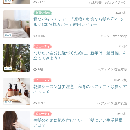
BLOG
7177
花上裕香（美容ライター）
3/28 (木)
寝ながらヘアケア！「摩擦と乾燥から髪を守る シ
ルク100％枕カバー」使用レビュー
BLOG
1006
アンジェ web shop
1/4 (木)
なりたい自分に近づくために。新年は「髪目標」を
立ててみよう！
BLOG
866
ヘアメイク 森本英梨
10/26 (木)
乾燥シーズンは要注意！秋冬のヘアケア・頭皮ケア
のススメ
BLOG
1537
ヘアメイク 森本英梨
5/4 (木)
美髪のために気を付けたい！「髪にいい生活習慣」
とは？