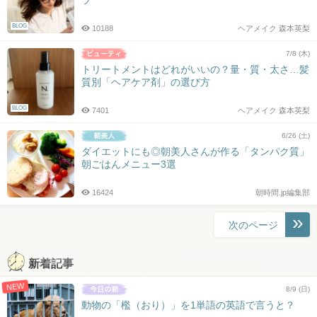
BLOG
10188
ヘアメイク 森本英梨
7/8 (木)
トリートメントはどれがいいの？量・質・太さ…髪
質別「ヘアケア剤」の選び方
BLOG
7401
ヘアメイク 森本英梨
6/26 (土)
ダイエットにも◎朝美人さんが作る「タンパク質」
朝ごはんメニュー3選
16424
朝時間.jp編集部
投
次のページ
稿
ナ
新着記事
ビ
NEW
ゲ
8/9 (日)
ー
動物の「檻（おり）」を1単語の英語で言うと？