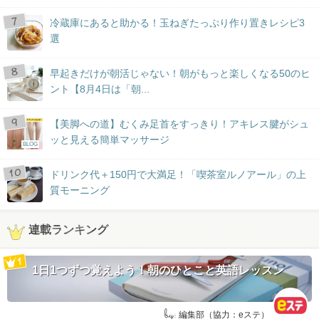
冷蔵庫にあると助かる！玉ねぎたっぷり作り置きレシピ3
選
早起きだけが朝活じゃない！朝がもっと楽しくなる50のヒ
ント【8月4日は「朝...
【美脚への道】むくみ足首をすっきり！アキレス腱がシュ
ッと見える簡単マッサージ
BLOG
ドリンク代＋150円で大満足！「喫茶室ルノアール」の上
質モーニング
連載ランキング
1日1つずつ覚えよう！朝のひとこと英語レッスン
by:
編集部（協力：eステ）