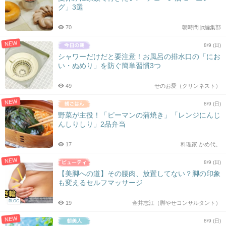
グ」3選
70
朝時間.jp編集部
NEW
8/9 (日)
シャワーだけだと要注意！お風呂の排水口の「にお
い・ぬめり」を防ぐ簡単習慣3つ
49
せのお愛（クリンネスト）
NEW
8/9 (日)
野菜が主役！「ピーマンの蒲焼き」「レンジにんじ
んしりしり」2品弁当
17
料理家 かめ代。
NEW
8/9 (日)
【美脚への道】その腰肉、放置してない？脚の印象
も変えるセルフマッサージ
BLOG
19
金井志江（脚やせコンサルタント）
NEW
8/9 (日)