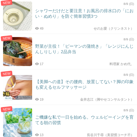
NEW
8/9 (日)
シャワーだけだと要注意！お風呂の排水口の「にお
い・ぬめり」を防ぐ簡単習慣3つ
49
せのお愛（クリンネスト）
NEW
8/9 (日)
野菜が主役！「ピーマンの蒲焼き」「レンジにんじ
んしりしり」2品弁当
17
料理家 かめ代。
NEW
8/9 (日)
【美脚への道】その腰肉、放置してない？脚の印象
も変えるセルフマッサージ
BLOG
19
金井志江（脚やせコンサルタント）
NEW
8/9 (日)
ご機嫌な私で一日を始める。ウェルビーイングを育
てる朝の習慣
13
長谷川千尋（美習慣コーチ🄬）