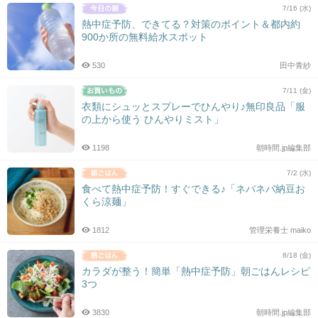
7/16 (水)
熱中症予防、できてる？対策のポイント＆都内約
900か所の無料給水スポット
530
田中青紗
7/11 (金)
衣類にシュッとスプレーでひんやり♪無印良品「服
の上から使う ひんやりミスト」
1198
朝時間.jp編集部
7/2 (水)
食べて熱中症予防！すぐできる♪「ネバネバ納豆お
くら涼麺」
1812
管理栄養士 maiko
8/18 (金)
カラダが整う！簡単「熱中症予防」朝ごはんレシピ
3つ
3830
朝時間.jp編集部