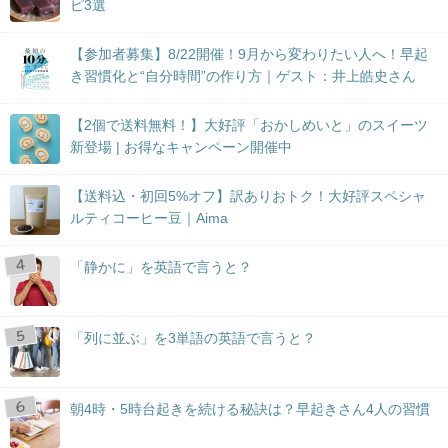
ピ3選
【参加者募集】8/22開催！9月から変わりたい人へ！早起
き習慣化と“自分時間”の作り方｜ゲスト：井上皓史さん
【2個で送料無料！】大好評「おかしめいと」のスイーツ
新登場 | お得なキャンペーン開催中
【送料込・初回5%オフ】訳ありおトク！大好評スペシャ
ルティコーヒー豆｜Aima
「静かに」を英語で言うと？
「列に並ぶ」を3単語の英語で言うと？
朝4時・5時台起きを続ける秘訣は？早起きさん4人の習慣