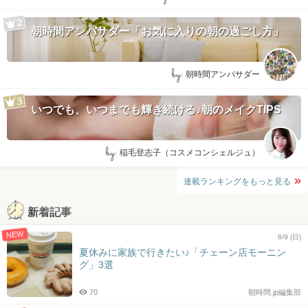
朝時間アンバサダー「お気に入りの朝の過ごし方」
by:
朝時間アンバサダー
いつでも、いつまでも輝き続ける♪朝のメイクTIPS
by:
稲毛登志子（コスメコンシェルジュ）
連載ランキングをもっと見る
新着記事
NEW
8/9 (日)
夏休みに家族で行きたい♪「チェーン店モーニン
グ」3選
70
朝時間.jp編集部