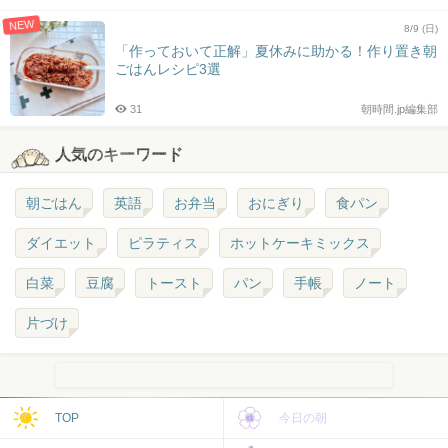
NEW
8/9 (日)
「作っておいて正解」夏休みに助かる！作り置き朝
ごはんレシピ3選
31
朝時間.jp編集部
人気のキーワード
朝ごはん
英語
お弁当
おにぎり
食パン
ダイエット
ピラティス
ホットケーキミックス
白菜
豆腐
トースト
パン
手帳
ノート
片づけ
TOP
今日の朝