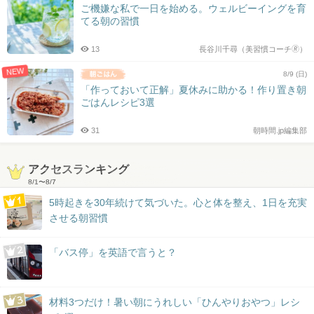
ご機嫌な私で一日を始める。ウェルビーイングを育
てる朝の習慣
13
長谷川千尋（美習慣コーチ🄬）
NEW
8/9 (日)
「作っておいて正解」夏休みに助かる！作り置き朝
ごはんレシピ3選
31
朝時間.jp編集部
アクセスランキング
8/1
〜
8/7
5時起きを30年続けて気づいた。心と体を整え、1日を充実
させる朝習慣
「バス停」を英語で言うと？
材料3つだけ！暑い朝にうれしい「ひんやりおやつ」レシ