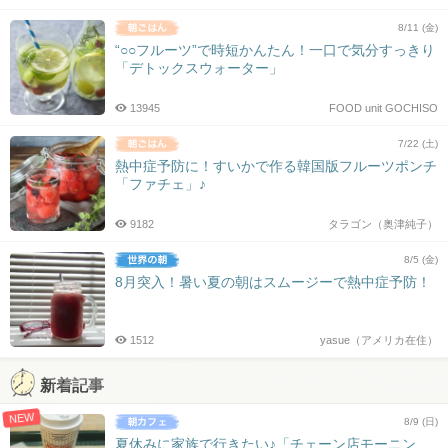
8/11 (金)
“○○フルーツ”で時短かんたん！一口で気分すっきり
「デトックスウォーター」
13945
FOOD unit GOCHISO
7/22 (土)
熱中症予防に！すいかで作る韓国版フルーツポンチ
「ファチェ」♪
9182
タラゴン（奥津純子）
8/5 (金)
8月突入！暑い夏の朝はスムージーで熱中症予防！
1512
yasue（アメリカ在住）
新着記事
NEW
8/9 (日)
夏休みに家族で行きたい♪「チェーン店モーニン