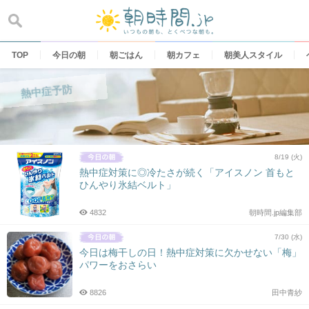
Skip
to
content
TOP
今日の朝
朝ごはん
朝カフェ
朝美人スタイル
熱中症予防
8/19 (火)
熱中症対策に◎冷たさが続く「アイスノン 首もと
ひんやり氷結ベルト」
4832
朝時間.jp編集部
7/30 (水)
今日は梅干しの日！熱中症対策に欠かせない「梅」
パワーをおさらい
8826
田中青紗