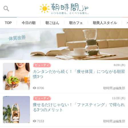
Skip
to
content
TOP
今日の朝
朝ごはん
朝カフェ
朝美人スタイル
体質改善
8/28 (木)
カンタンだから続く！「痩せ体質」につながる朝習
慣3つ
8706
朝時間.jp編集部
11/28 (木)
痩せるだけじゃない！「ファスティング」で得られ
る3つのメリット
7153
朝時間.jp編集部