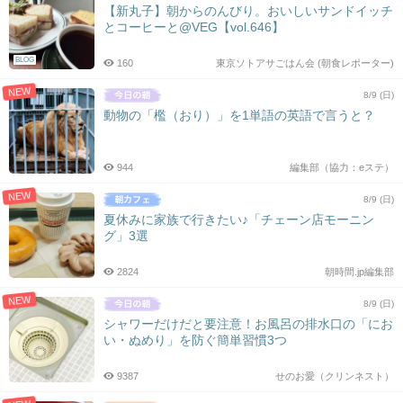
【新丸子】朝からのんびり。おいしいサンドイッチ
とコーヒーと@VEG【vol.646】
BLOG
160
東京ソトアサごはん会 (朝食レポーター)
NEW
8/9 (日)
動物の「檻（おり）」を1単語の英語で言うと？
944
編集部（協力：eステ）
NEW
8/9 (日)
夏休みに家族で行きたい♪「チェーン店モーニン
グ」3選
2824
朝時間.jp編集部
NEW
8/9 (日)
シャワーだけだと要注意！お風呂の排水口の「にお
い・ぬめり」を防ぐ簡単習慣3つ
9387
せのお愛（クリンネスト）