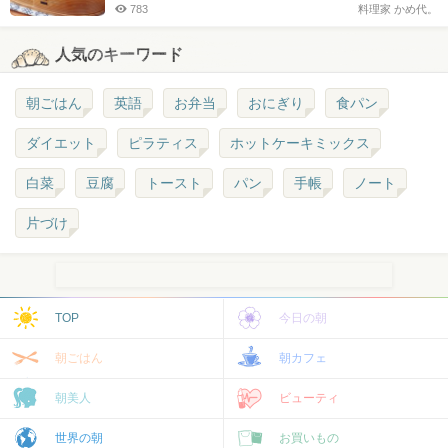
783
料理家 かめ代。
人気のキーワード
朝ごはん
英語
お弁当
おにぎり
食パン
ダイエット
ピラティス
ホットケーキミックス
白菜
豆腐
トースト
パン
手帳
ノート
片づけ
TOP
今日の朝
朝ごはん
朝カフェ
朝美人
ビューティ
世界の朝
お買いもの