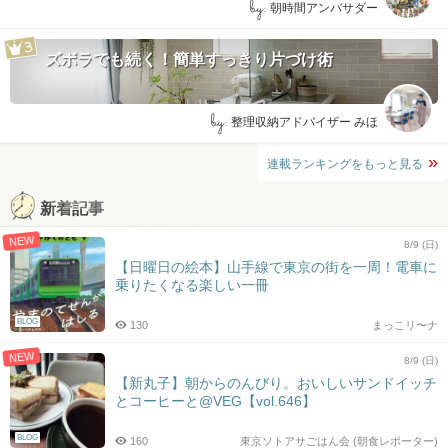
by:
朝時間アンバサダー
ズボラでも続く！簡単すっきり片づけ術
by:
整理収納アドバイザー みほ
連載ランキングをもっと見る
新着記事
NEW
8/9 (日)
【日曜日の絵本】山手線で東京の街を一周！電車に
乗りたくなる楽しい一冊
BLOG
130
まっこリ〜ナ
NEW
8/9 (日)
【新丸子】朝からのんびり。おいしいサンドイッチ
とコーヒーと@VEG【vol.646】
BLOG
160
東京ソトアサごはん会 (朝食レポーター)