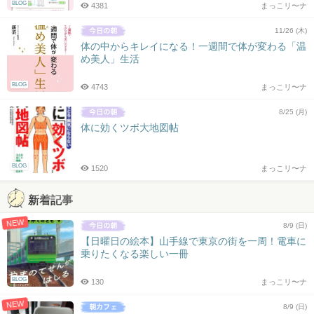
BLOG
4381
まっこリ〜ナ
11/26 (木)
体の中からキレイになる！一週間で体が変わる「温
め美人」生活
BLOG
4743
まっこリ〜ナ
8/25 (月)
体に効くツボ大地図帖
BLOG
1520
まっこリ〜ナ
新着記事
NEW
8/9 (日)
【日曜日の絵本】山手線で東京の街を一周！電車に
乗りたくなる楽しい一冊
BLOG
130
まっこリ〜ナ
NEW
8/9 (日)