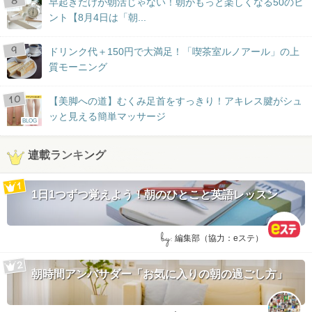
早起きだけが朝活じゃない！朝がもっと楽しくなる50のヒ
ント【8月4日は「朝...
ドリンク代＋150円で大満足！「喫茶室ルノアール」の上
質モーニング
【美脚への道】むくみ足首をすっきり！アキレス腱がシュ
ッと見える簡単マッサージ
BLOG
連載ランキング
1日1つずつ覚えよう！朝のひとこと英語レッスン
by:
編集部（協力：eステ）
朝時間アンバサダー「お気に入りの朝の過ごし方」