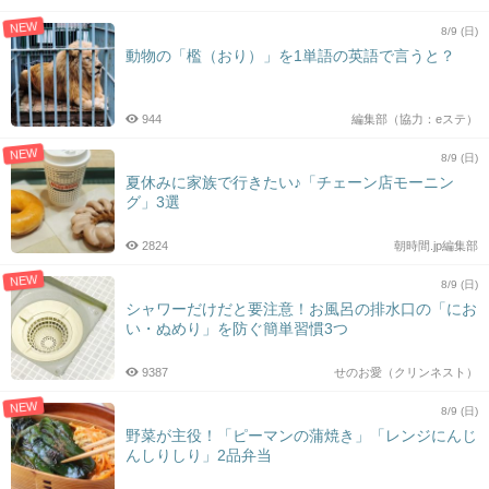
NEW
8/9 (日)
動物の「檻（おり）」を1単語の英語で言うと？
944
編集部（協力：eステ）
NEW
8/9 (日)
夏休みに家族で行きたい♪「チェーン店モーニン
グ」3選
2824
朝時間.jp編集部
NEW
8/9 (日)
シャワーだけだと要注意！お風呂の排水口の「にお
い・ぬめり」を防ぐ簡単習慣3つ
9387
せのお愛（クリンネスト）
NEW
8/9 (日)
野菜が主役！「ピーマンの蒲焼き」「レンジにんじ
んしりしり」2品弁当