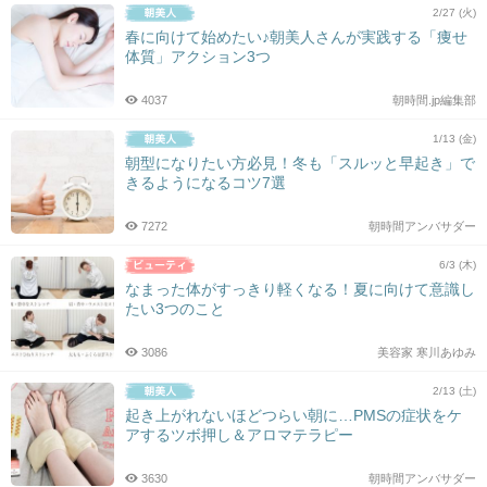
2/27 (火)
春に向けて始めたい♪朝美人さんが実践する「痩せ
体質」アクション3つ
4037
朝時間.jp編集部
1/13 (金)
朝型になりたい方必見！冬も「スルッと早起き」で
きるようになるコツ7選
7272
朝時間アンバサダー
6/3 (木)
なまった体がすっきり軽くなる！夏に向けて意識し
たい3つのこと
3086
美容家 寒川あゆみ
2/13 (土)
起き上がれないほどつらい朝に…PMSの症状をケ
アするツボ押し＆アロマテラピー
3630
朝時間アンバサダー