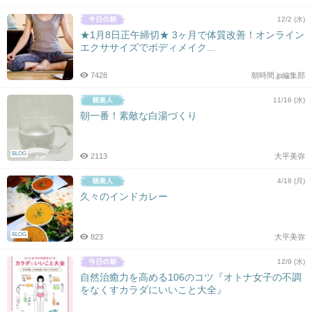
12/2 (水)
★1月8日正午締切★ 3ヶ月で体質改善！オンライン
エクササイズでボディメイク...
7428
朝時間.jp編集部
11/16 (水)
朝一番！素敵な白湯づくり
BLOG
2113
大平美弥
4/18 (月)
久々のインドカレー
BLOG
823
大平美弥
12/9 (水)
自然治癒力を高める106のコツ『オトナ女子の不調
をなくすカラダにいいこと大全』