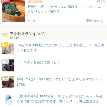
NEW
8/9 (日)
野菜が主役！「ピーマンの蒲焼き」「レンジにんじ
んしりしり」2品弁当
783
料理家 かめ代。
アクセスランキング
8/2
〜
8/8
5時起きを30年続けて気づいた。心と体を整え、1日を充実
させる朝習慣
「バス停」を英語で言うと？
材料3つだけ！暑い朝にうれしい「ひんやりおやつ」レシ
ピ3選
【参加者募集】8/22開催！9月から変わりたい人へ！早起
き習慣化と“自分時間”の作り方｜ゲスト：井上皓史さん