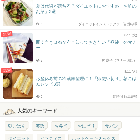
夏は代謝が落ちる？ダイエットにおすすめ「お酢の
副菜」2選
8
ダイエットインストラクター岩瀬結暉
NEW
8/11 (火)
開く向きは右？左？知っておきたい「袱紗」のマナ
ー
7
林 慶子（マナー講師）
NEW
8/11 (火)
お盆休み前の冷蔵庫整理に！「卵使い切り」朝ごは
んレシピ3選
7
朝時間.jp編集部
人気のキーワード
朝ごはん
英語
お弁当
おにぎり
食パン
ダイエット
ピラティス
ホットケーキミックス