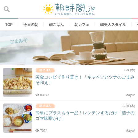
Skip
to
content
TOP
今日の朝
朝ごはん
朝カフェ
朝美人スタイル
ごまみそ
6/9 (木)
黄金コンビで作り置き！「キャベツとツナのごまみ
そ和え」
83177
Mayu*
8/20 (木)
簡単にプラスもう一品！レンチンするだけ「茄子の
ゴマ味噌がけ」
7024
Mayu*