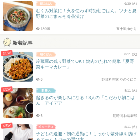
6/30 (火)
むくみ対策に！火を使わず時短朝ごはん。ツナと夏
野菜のごまみそ冷茶漬け
13995
五十嵐ゆかり
新着記事
NEW
8/11 (火)
冷蔵庫の残り野菜でOK！焼肉のたれで簡単「夏野
菜キーマカレー」
6
野菜料理家 やのくにこ
NEW
8/11 (火)
起きるのが楽しみになる！3人の「こだわり朝ごは
ん」アイデア
6
朝時間.jp編集部
NEW
8/11 (火)
子どもの送迎・朝の通勤に！しっかり紫外線を防げ
るアームカバーの選び方