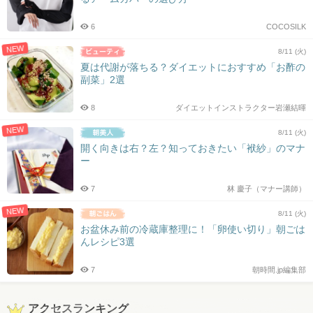
6
COCOSILK
NEW
8/11 (火)
夏は代謝が落ちる？ダイエットにおすすめ「お酢の
副菜」2選
8
ダイエットインストラクター岩瀬結暉
NEW
8/11 (火)
開く向きは右？左？知っておきたい「袱紗」のマナ
ー
7
林 慶子（マナー講師）
NEW
8/11 (火)
お盆休み前の冷蔵庫整理に！「卵使い切り」朝ごは
んレシピ3選
7
朝時間.jp編集部
アクセスランキング