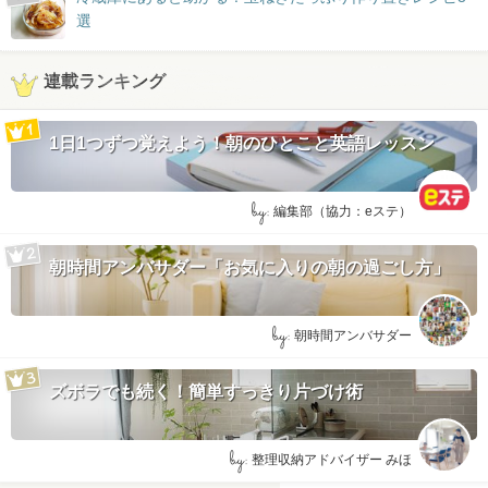
選
連載ランキング
1日1つずつ覚えよう！朝のひとこと英語レッスン
by:
編集部（協力：eステ）
朝時間アンバサダー「お気に入りの朝の過ごし方」
by:
朝時間アンバサダー
ズボラでも続く！簡単すっきり片づけ術
by:
整理収納アドバイザー みほ