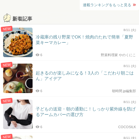
連載ランキングをもっと見る
新着記事
NEW
8/11 (火)
冷蔵庫の残り野菜でOK！焼肉のたれで簡単「夏野
菜キーマカレー」
6
野菜料理家 やのくにこ
NEW
8/11 (火)
起きるのが楽しみになる！3人の「こだわり朝ごは
ん」アイデア
6
朝時間.jp編集部
NEW
8/11 (火)
子どもの送迎・朝の通勤に！しっかり紫外線を防げ
るアームカバーの選び方
6
COCOSILK
NEW
8/11 (火)