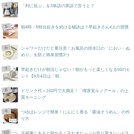
「列に並ぶ」を3単語の英語で言うと？
朝4時・5時台起きを続ける秘訣は？早起きさん4人の習慣
シャワーだけだと要注意！お風呂の排水口の「におい・ぬ
めり」を防ぐ簡単習慣3つ
早起きだけが朝活じゃない！朝がもっと楽しくなる50のヒ
ント【8月4日は「朝...
ドリンク代＋150円で大満足！「喫茶室ルノアール」の上
質モーニング
つゆはレンジで簡単！にんにく香る「醤油そうめん」の作
り方
BLOG
冷蔵庫にあると助かる！玉ねぎたっぷり作り置きレシピ3