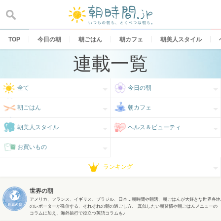
Skip
to
content
TOP
今日の朝
朝ごはん
朝カフェ
朝美人スタイル
連載一覧
全て
今日の朝
朝ごはん
朝カフェ
朝美人スタイル
ヘルス＆ビューティ
お買いもの
ランキング
世界の朝
アメリカ、フランス、イギリス、ブラジル、日本…朝時間や朝活、朝ごはんが大好きな世界各地
のレポーターが発信する、それぞれの朝の過ごし方。 真似したい朝習慣や朝ごはんメニューの
コラムに加え、海外旅行で役立つ英語コラムも♪