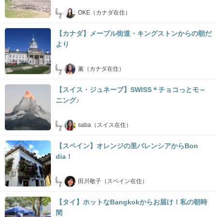
by:
OKE（カナダ在住）
【カナダ】メープル街道・キングストンからの朝だ
より
by:
薫（カナダ在住）
【スイス・ジュネーブ】SWISS＊チョコっとモ～
ニング♪
by:
saba（スイス在住）
【スペイン】オレンジの里バレンシアからBon
dia！
by:
田川敬子（スペイン在住）
【タイ】ホットなBangkokからお届け！私の朝時
間