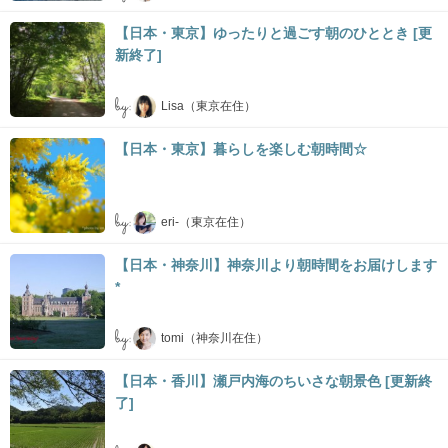
【日本・東京】ゆったりと過ごす朝のひととき [更
新終了]
by:
Lisa（東京在住）
【日本・東京】暮らしを楽しむ朝時間☆
by:
eri-（東京在住）
【日本・神奈川】神奈川より朝時間をお届けします
*
by:
tomi（神奈川在住）
【日本・香川】瀬戸内海のちいさな朝景色 [更新終
了]