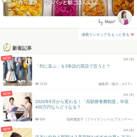
「作り置き」でパパッと朝ごはん
by:
Mayu*
連載ランキングをもっと見る
新着記事
NEW
8/6 (木)
「列に並ぶ」を3単語の英語で言うと？
3715
編集部（協力：eステ）
NEW
8/6 (木)
2026年8月から変わる！「高額療養費制度」年収
400万円ならどうなる？
854
稲村優貴子（ファイナンシャルプランナー）
NEW
8/6 (木)