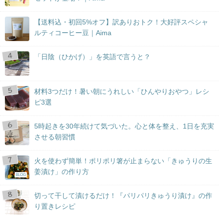
【送料込・初回5%オフ】訳ありおトク！大好評スペシャ
ルティコーヒー豆｜Aima
「日陰（ひかげ）」を英語で言うと？
材料3つだけ！暑い朝にうれしい「ひんやりおやつ」レシ
ピ3選
5時起きを30年続けて気づいた。心と体を整え、1日を充実
させる朝習慣
火を使わず簡単！ポリポリ箸が止まらない「きゅうりの生
姜漬け」の作り方
BLOG
切って干して漬けるだけ！『パリパリきゅうり漬け』の作
り置きレシピ