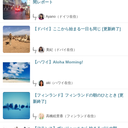
間レポート
by:
Ayano（ドイツ在住）
【ドバイ】ここから始まる一日も同じ [更新終了]
by:
美紀（ドバイ在住）
【ハワイ】Aloha Morning!
by:
aki（ハワイ在住）
【フィンランド】フィンランドの朝のひととき [更
新終了]
by:
高橋絵里香（フィンランド在住）