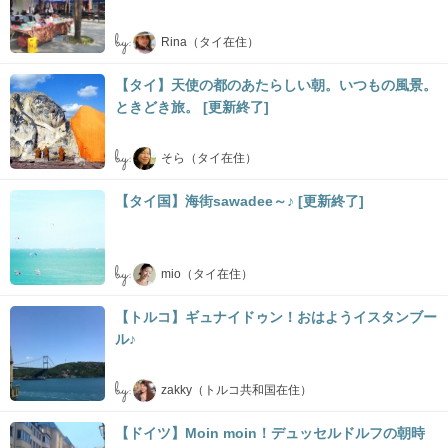
by:
Rina（タイ在住）
【タイ】天使の都のあたらしい朝。いつもの風景。
ときどき旅。 [更新終了]
by:
そら（タイ在住）
【タイ国】海街sawadee～♪ [更新終了]
by:
mio（タイ在住）
【トルコ】ギュナイドゥン！おはようイスタンブー
ル♪
by:
zakky（トルコ共和国在住）
【ドイツ】Moin moin！デュッセルドルフの朝時