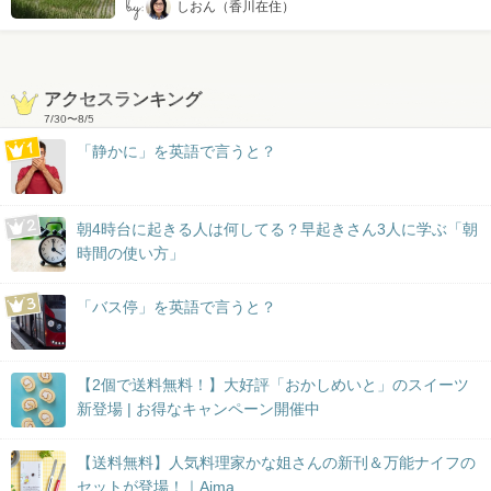
by:
しおん（香川在住）
アクセスランキング
7/30
〜
8/5
「静かに」を英語で言うと？
朝4時台に起きる人は何してる？早起きさん3人に学ぶ「朝
時間の使い方」
「バス停」を英語で言うと？
【2個で送料無料！】大好評「おかしめいと」のスイーツ
新登場 | お得なキャンペーン開催中
【送料無料】人気料理家かな姐さんの新刊＆万能ナイフの
セットが登場！｜Aima