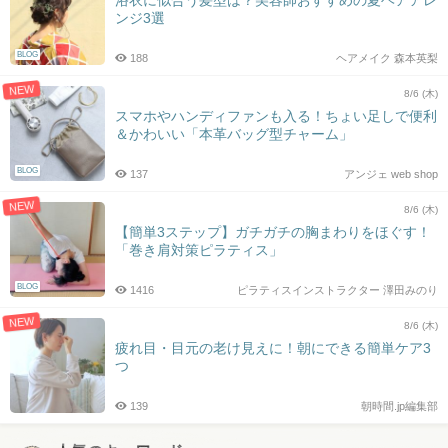
浴衣に似合う髪型は？美容師おすすめの夏ヘアアレ
ンジ3選
BLOG
188
ヘアメイク 森本英梨
NEW
8/6 (木)
スマホやハンディファンも入る！ちょい足しで便利
＆かわいい「本革バッグ型チャーム」
BLOG
137
アンジェ web shop
NEW
8/6 (木)
【簡単3ステップ】ガチガチの胸まわりをほぐす！
「巻き肩対策ピラティス」
BLOG
1416
ピラティスインストラクター 澤田みのり
NEW
8/6 (木)
疲れ目・目元の老け見えに！朝にできる簡単ケア3
つ
139
朝時間.jp編集部