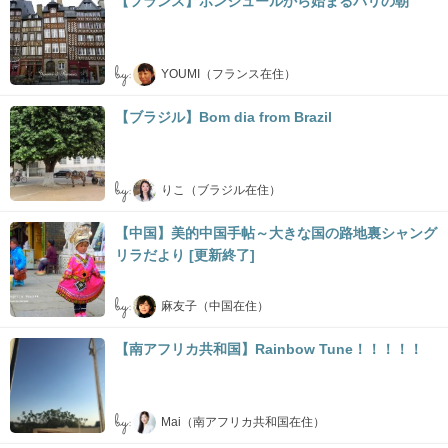
【フランス】ボンジュールから始まるパリの朝
by:
YOUMI（フランス在住）
【ブラジル】Bom dia from Brazil
by:
りこ（ブラジル在住）
【中国】美的中国手帖～大きな国の路地裏シャング
リラだより [更新終了]
by:
麻友子（中国在住）
【南アフリカ共和国】Rainbow Tune！！！！！
by:
Mai（南アフリカ共和国在住）