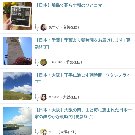
【日本】離島で暮らす朝のひとコマ
by:
あすか（奄美在住）
【日本・千葉】千葉より朝時間をお届けします [更
新終了]
by:
eikoeiko（千葉在住）
【日本・大阪】丁寧に過ごす朝時間 "ワタシノライ
フ"。
by:
Misato（大阪在住）
【日本・大阪】大阪の南、山と海に恵まれた日本一
家の爽やかな朝時間 [更新終了]
by:
zu-lu（大阪在住）