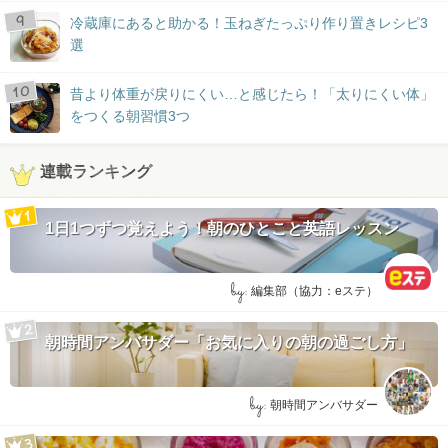
冷蔵庫にあると助かる！玉ねぎたっぷり作り置きレシピ3
選
昔より体重が戻りにくい…と感じたら！「太りにくい体」
をつくる朝習慣3つ
連載ランキング
1日1つずつ覚えよう！朝のひとこと英語レッスン
by:
編集部（協力：eステ）
朝時間アンバサダー「お気に入りの朝の過ごし方」
by:
朝時間アンバサダー