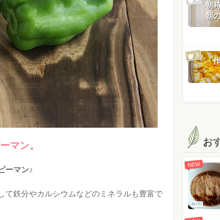
朝
朝
「
お
ーマン。
NEW
ピーマン♪
して鉄分やカルシウムなどのミネラルも豊富で
BLOG