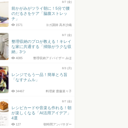
8/7 (金)
前かがみがツライ朝に！5分で腰
のだるさをケア「脇腹ストレッ
チ」
1571
ヨガ講師 高木沙織
8/7 (金)
整理収納のプロが教える！キレイ
な家に共通する「掃除がラクな収
納」3つ
4085
整理収納アドバイザー みほ
8/3 (月)
レンジでもう一品！簡単とろ旨
「なすナムル」
34467
料理家 齋藤菜々子
8/7 (金)
レシピカードや音楽も作れる！朝
が楽しくなる「AI活用アイデア」
4選
127
朝時間アンバサダー