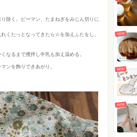
取り除く。ピーマン、たまねぎをみじん切りに
NEW
入れくたっとなってきたら☆を加えふたをし、
かくなるまで攪拌し牛乳も加え温める。
BLOG
ーマンを飾りできあがり。
NEW
NEW