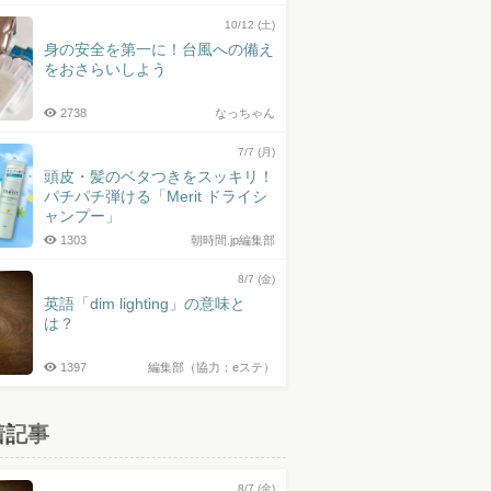
10/12 (土)
身の安全を第一に！台風への備え
をおさらいしよう
2738
なっちゃん
7/7 (月)
頭皮・髪のベタつきをスッキリ！
パチパチ弾ける「Merit ドライシ
ャンプー」
1303
朝時間.jp編集部
8/7 (金)
英語「dim lighting」の意味と
は？
1397
編集部（協力：eステ）
着記事
8/7 (金)