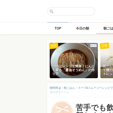
TOP
今日の朝
朝ご
Skip
注目
注目
BLOG
to
content
つゆはレンジで簡単！にんに
前かが
く香る「醤油そうめん」の作
で腰の
り方
トレッ
朝時間.jp
>
朝ごはん
>
スープ&スムージーレシピで
ぎのポタージュ
苦手でも