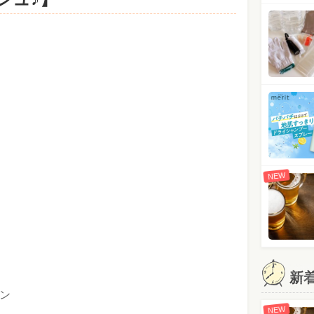
NEW
新
ン
NEW