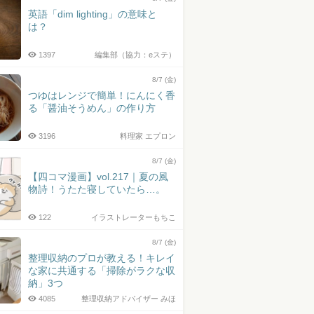
英語「dim lighting」の意味と
は？
1397
編集部（協力：eステ）
8/7 (金)
つゆはレンジで簡単！にんにく香
る「醤油そうめん」の作り方
3196
料理家 エプロン
8/7 (金)
【四コマ漫画】vol.217｜夏の風
物詩！うたた寝していたら…。
122
イラストレーターもちこ
8/7 (金)
整理収納のプロが教える！キレイ
な家に共通する「掃除がラクな収
納」3つ
4085
整理収納アドバイザー みほ