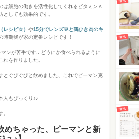
NEW
のは細胞の働きを活性化してくれるビタミンＡ
防としても効果的です。
（レシピ☆）
や
15分でレンズ豆と鶏ひき肉のキ
の時期我が家の定番レシピです！
NEW
ーマンが苦手です…どうにか食べられるように
これを作りました。
すとぐびぐびと飲めました、これでピーマン克
本人もびっくり♪♪
NEW
す。
飲めちゃった、ピーマンと新
ジュ♪】