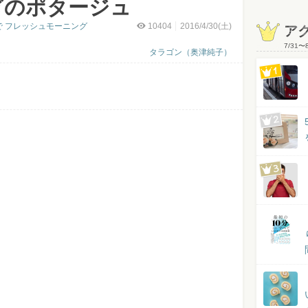
ぎのポタージュ
で フレッシュモーニング
10404
2016/4/30(土)
ア
7/31
〜
タラゴン（奥津純子）