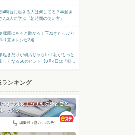
朝4時台に起きる人は何してる？早起き
さん3人に学ぶ「朝時間の使い方」
冷蔵庫にあると助かる！玉ねぎたっぷり
作り置きレシピ3選
早起きだけが朝活じゃない！朝がもっと
楽しくなる50のヒント【8月4日は「朝...
載ランキング
日1つずつ覚えよう！朝のひとこと
語レッスン
by:
編集部（協力：eステ）