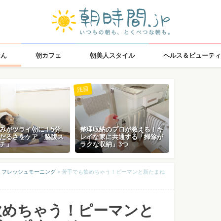
はん
朝カフェ
朝美人スタイル
ヘルス＆ビューティ
注目
みがツライ朝に！5分
整理収納のプロが教える！キ
だるさをケア「脇腹ス
レイな家に共通する「掃除が
チ」
ラクな収納」3つ
 フレッシュモーニング
>
苦手でも飲めちゃう！ピーマンと新たまね
飲めちゃう！ピーマンと