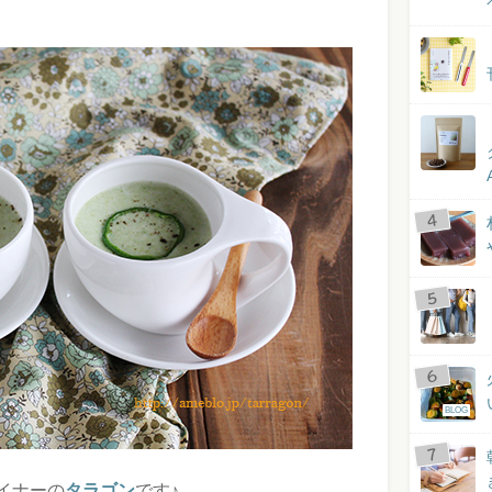
BLOG
イナーの
タラゴン
です♪