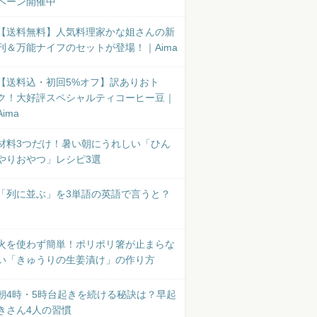
ペーン開催中
【送料無料】人気料理家かな姐さんの新
刊＆万能ナイフのセットが登場！｜Aima
【送料込・初回5%オフ】訳ありおト
ク！大好評スペシャルティコーヒー豆｜
Aima
材料3つだけ！暑い朝にうれしい「ひん
やりおやつ」レシピ3選
「列に並ぶ」を3単語の英語で言うと？
火を使わず簡単！ポリポリ箸が止まらな
い「きゅうりの生姜漬け」の作り方
朝4時・5時台起きを続ける秘訣は？早起
きさん4人の習慣