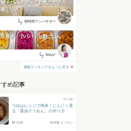
時間アンバサダー「お気に入りの
の過ごし方」
by:
朝時間アンバサダー
作り置き」でパパッと朝ごはん
by:
Mayu*
連載ランキングをもっと見る
すすめ記事
8/7 (金)
つゆはレンジで簡単！にんにく香
る「醤油そうめん」の作り方
3196
料理家 エプロン