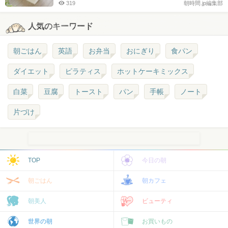
319
朝時間.jp編集部
人気のキーワード
朝ごはん
英語
お弁当
おにぎり
食パン
ダイエット
ピラティス
ホットケーキミックス
白菜
豆腐
トースト
パン
手帳
ノート
片づけ
TOP
今日の朝
朝ごはん
朝カフェ
朝美人
ビューティ
世界の朝
お買いもの