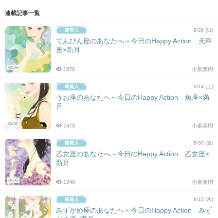
連載記事一覧
9/29 (日)
てんびん座のあなたへ～今日のHappy Action 天秤
座×新月
BLOG
1976
小泉美樹
9/14 (土)
うお座のあなたへ～今日のHappy Action 魚座×満
月
BLOG
1470
小泉美樹
8/30 (金)
乙女座のあなたへ～今日のHappy Action 乙女座×
新月
BLOG
1240
小泉美樹
8/15 (木)
みずがめ座のあなたへ～今日のHappy Action みず