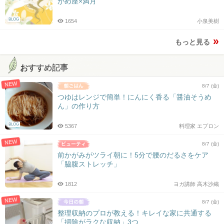
がめ座×満月
BLOG
1654
小泉美樹
もっと見る
おすすめ記事
NEW
8/7 (金)
つゆはレンジで簡単！にんにく香る「醤油そうめ
ん」の作り方
BLOG
5367
料理家 エプロン
NEW
8/7 (金)
前かがみがツライ朝に！5分で腰のだるさをケア
「脇腹ストレッチ」
1812
ヨガ講師 高木沙織
NEW
8/7 (金)
整理収納のプロが教える！キレイな家に共通する
「掃除がラクな収納」3つ