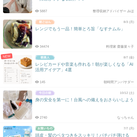
5887
整理収納アドバイザー みほ
8/3 (月)
レンジでもう一品！簡単とろ旨「なすナムル」
34474
料理家 齋藤菜々子
NEW
8/7 (金)
レシピカードや音楽も作れる！朝が楽しくなる「AI
活用アイデア」4選
145
朝時間アンバサダー
10/12 (土)
身の安全を第一に！台風への備えをおさらいしよう
2740
なっちゃん
7/7 (月)
頭皮・髪のベタつきをスッキリ！パチパチ弾ける