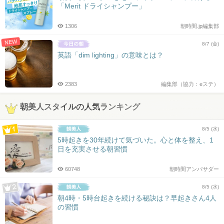
「Merit ドライシャンプー」
1306
朝時間.jp編集部
NEW
8/7 (金)
英語「dim lighting」の意味とは？
2383
編集部（協力：eステ）
朝美人スタイルの人気ランキング
8/5 (水)
5時起きを30年続けて気づいた。心と体を整え、1
日を充実させる朝習慣
60748
朝時間アンバサダー
8/5 (水)
朝4時・5時台起きを続ける秘訣は？早起きさん4人
の習慣