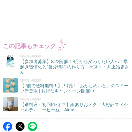
この記事もチェック
朝時間.jp編集部
【参加者募集】8/22開催！9月から変わりたい人へ！早
起き習慣化と“自分時間”の作り方｜ゲスト：井上皓史さ
ん
朝時間.jp編集部
【2個で送料無料！】大好評「おかしめいと」のスイー
ツ新登場 | お得なキャンペーン開催中
朝時間.jp編集部
【送料込・初回5%オフ】訳ありおトク！大好評スペシ
ャルティコーヒー豆｜Aima