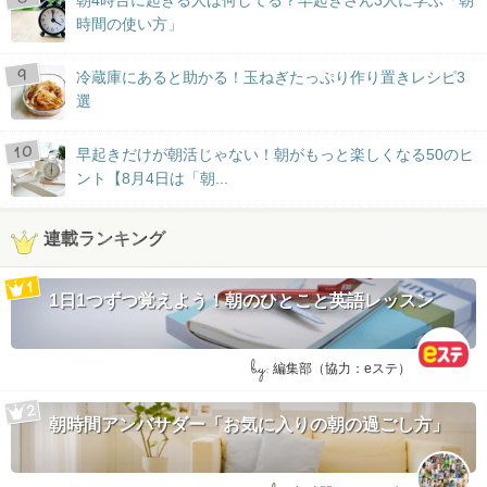
時間の使い方」
冷蔵庫にあると助かる！玉ねぎたっぷり作り置きレシピ3
選
早起きだけが朝活じゃない！朝がもっと楽しくなる50のヒ
ント【8月4日は「朝...
連載ランキング
1日1つずつ覚えよう！朝のひとこと英語レッスン
by:
編集部（協力：eステ）
朝時間アンバサダー「お気に入りの朝の過ごし方」