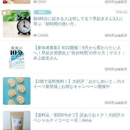
23447
朝時間.jp編集部
7/28 (火)
朝4時台に起きる人は何してる？早起きさん3人に
学ぶ「朝時間の使い方」
116658
朝時間.jp編集部
【参加者募集】8/22開催！9月から変わりたい人
へ！早起き習慣化と“自分時間”の作り方｜ゲスト：
井上皓史さん
朝時間.jp編集部
【2個で送料無料！】大好評「おかしめいと」のス
イーツ新登場 | お得なキャンペーン開催中
朝時間.jp編集部
【送料込・初回5%オフ】訳ありおトク！大好評ス
ペシャルティコーヒー豆｜Aima