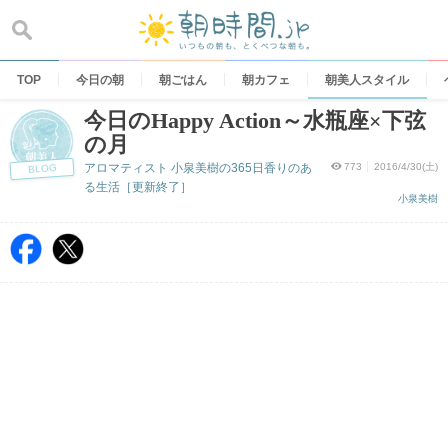
Skip
to
content
TOP
今日の朝
朝ごはん
朝カフェ
朝美人スタイル
今日のHappy Action～水瓶座×下弦
の月
アロマティスト 小泉美樹の365日香りのあ
773
2016/4/30(土)
BLOG
る生活［更新終了］
小泉美樹