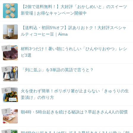
【2個で送料無料！】大好評「おかしめいと」のスイーツ
新登場 | お得なキャンペーン開催中
【送料込・初回5%オフ】訳ありおトク！大好評スペシャ
ルティコーヒー豆｜Aima
材料3つだけ！暑い朝にうれしい「ひんやりおやつ」レシ
ピ3選
「列に並ぶ」を3単語の英語で言うと？
火を使わず簡単！ポリポリ箸が止まらない「きゅうりの生
姜漬け」の作り方
BLOG
朝4時・5時台起きを続ける秘訣は？早起きさん4人の習慣
朝4時台に起きる人は何してる？早起きさん3人に学ぶ「朝