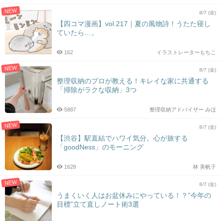
NEW
8/7 (金)
【四コマ漫画】vol.217｜夏の風物詩！うたた寝し
ていたら…。
162
イラストレーターもちこ
NEW
8/7 (金)
整理収納のプロが教える！キレイな家に共通する
「掃除がラクな収納」3つ
5887
整理収納アドバイザー みほ
NEW
8/7 (金)
【渋谷】駅直結でハワイ気分。心が旅する
「goodNess」のモーニング
1628
林 美帆子
NEW
8/7 (金)
うまくいく人はお盆休みにやっている！？”今年の
目標”立て直しノート術3選