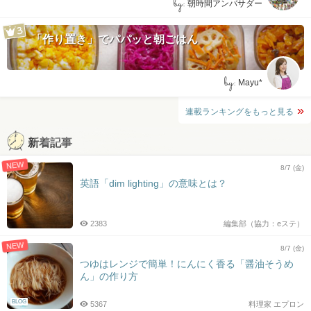
by:
朝時間アンバサダー
「作り置き」でパパッと朝ごはん
by:
Mayu*
連載ランキングをもっと見る
新着記事
NEW
8/7 (金)
英語「dim lighting」の意味とは？
2383
編集部（協力：eステ）
NEW
8/7 (金)
つゆはレンジで簡単！にんにく香る「醤油そうめ
ん」の作り方
BLOG
5367
料理家 エプロン