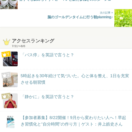
次の記事 »
脳のゴールデンタイムに行う朝planning♪
アクセスランキング
7/31
〜
8/6
「バス停」を英語で言うと？
5時起きを30年続けて気づいた。心と体を整え、1日を充実
させる朝習慣
「静かに」を英語で言うと？
【参加者募集】8/22開催！9月から変わりたい人へ！早起
き習慣化と“自分時間”の作り方｜ゲスト：井上皓史さん