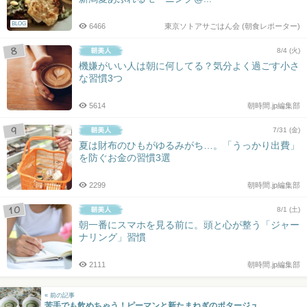
BLOG
6466
東京ソトアサごはん会 (朝食レポーター)
8/4 (火)
機嫌がいい人は朝に何してる？気分よく過ごす小さ
な習慣3つ
5614
朝時間.jp編集部
7/31 (金)
夏は財布のひもがゆるみがち…。「うっかり出費」
を防ぐお金の習慣3選
2299
朝時間.jp編集部
8/1 (土)
朝一番にスマホを見る前に。頭と心が整う「ジャー
ナリング」習慣
2111
朝時間.jp編集部
« 前の記事
苦手でも飲めちゃう！ピーマンと新たまねぎのポタージュ