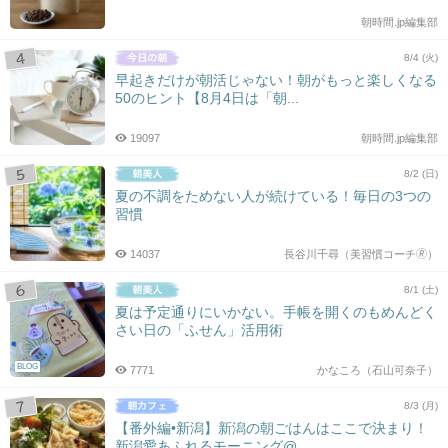
朝時間.jp編集部
8/4 (火)
早起きだけが朝活じゃない！朝がもっと楽しくなる
50のヒント【8月4日は「朝...
19097
朝時間.jp編集部
8/2 (日)
夏の不調をためない人が続けている！毎日の3つの
習慣
14037
長谷川千尋（美習慣コーチ🄬）
8/1 (土)
夏は予定通りにいかない。手帳を開くのもめんどく
さい日の「ふせん」活用術
BLOG
7771
かなころ（石山可奈子）
8/3 (月)
【番外編•新潟】新潟の朝ごはんはここで決まり！
新潟愛あふれるモーニング@...