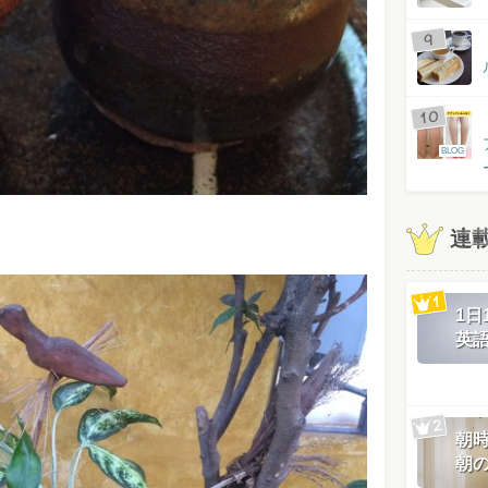
BLOG
連
1
英
朝
朝