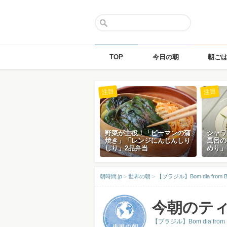
TOP
今日の朝
朝ご
Skip
注目
注目
to
content
野菜が主役！「ピーマンの蒲
シャワ
焼き」「レンジにんじんしり
風呂の
しり」2品弁当
めり」
朝時間.jp
>
世界の朝
>
【ブラジル】Bom dia from Br
今朝のテ
【ブラジル】Bom dia from B