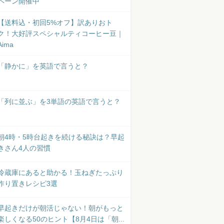
ペーン開催中
【送料込・初回5%オフ】訳ありおト
ク！大好評スペシャルティコーヒー豆｜
Aima
「静かに」を英語で言うと？
「列に並ぶ」を3単語の英語で言うと？
朝4時・5時台起きを続ける秘訣は？早起
きさん4人の習慣
冷蔵庫にあると助かる！玉ねぎたっぷり
作り置きレシピ3選
早起きだけが朝活じゃない！朝がもっと
楽しくなる50のヒント【8月4日は「朝...