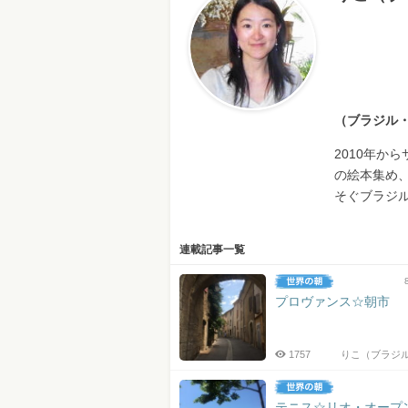
（ブラジル
2010年か
の絵本集め
そぐブラジ
連載記事一覧
プロヴァンス☆朝市
1757
りこ（ブラジ
テニス☆リオ・オー