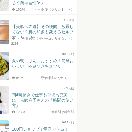
防ぐ簡単習慣3つ
15170
せのお愛（クリンネスト）
8/9 (日)
【美脚への道】その腰肉、放置し
てない？脚の印象も変えるセルフ
マッサージ
金井志江（脚やせコンサルタント）
2266
8/10 (土)
夏の朝ごはんにおすすめ！簡単お
いしい「やみつきキュウリ」
54951
野菜料理家 やのくにこ
4/1 (金)
朝4時起きで仕事も育児も充実
に！吉武麻子さんの「時間の使い
方」
12358
朝時間.jp編集部
9/14 (木)
100円ショップで用意できる！