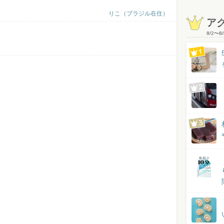
りこ（ブラジル在住）
ア
8/2
〜
8/