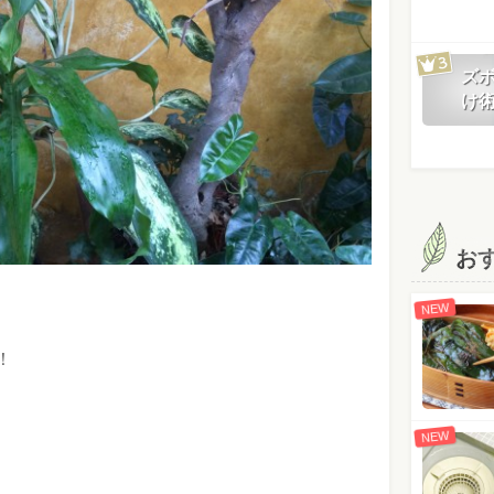
ズ
け
お
NEW
！
NEW