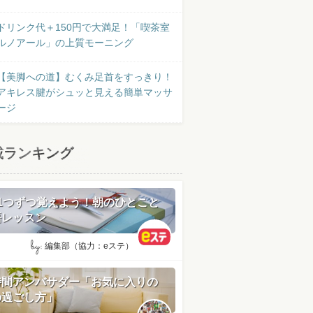
ドリンク代＋150円で大満足！「喫茶室
ルノアール」の上質モーニング
【美脚への道】むくみ足首をすっきり！
アキレス腱がシュッと見える簡単マッサ
ージ
載ランキング
日1つずつ覚えよう！朝のひとこと
語レッスン
by:
編集部（協力：eステ）
時間アンバサダー「お気に入りの
の過ごし方」