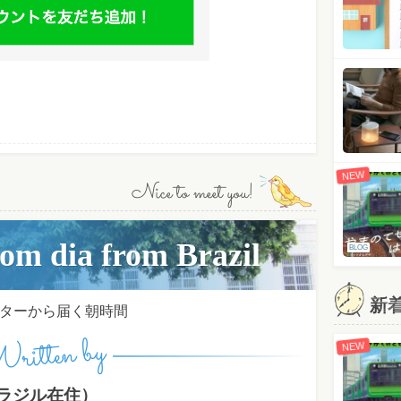
NEW
Nice to meet you!
ia from Brazil
BLOG
新
ターから届く朝時間
ritten by
NEW
ラジル在住）