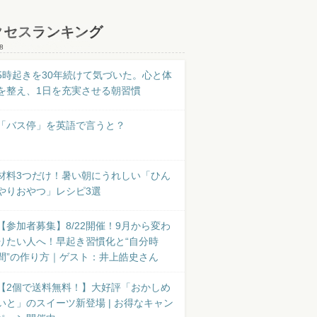
クセスランキング
8
5時起きを30年続けて気づいた。心と体
を整え、1日を充実させる朝習慣
「バス停」を英語で言うと？
材料3つだけ！暑い朝にうれしい「ひん
やりおやつ」レシピ3選
【参加者募集】8/22開催！9月から変わ
りたい人へ！早起き習慣化と“自分時
間”の作り方｜ゲスト：井上皓史さん
【2個で送料無料！】大好評「おかしめ
いと」のスイーツ新登場 | お得なキャン