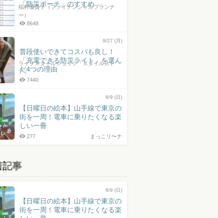
「防災ポーチ」のすすめ
稲村優貴子（ファイナンシャルプランナ
ー）
8648
9/27 (月)
普段使いできてコスパも良し！
「充電できる防災ライト」を選ん
ライフスタイルショップ「スタイルスト
だ4つの理由
ア」
7440
8/9 (日)
【日曜日の絵本】山手線で東京の
街を一周！電車に乗りたくなる楽
しい一冊
277
まっこリ〜ナ
着記事
8/9 (日)
【日曜日の絵本】山手線で東京の
街を一周！電車に乗りたくなる楽