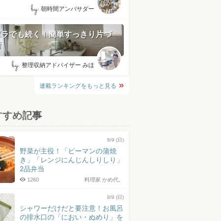
by:
朝時間アンバサダー
ボラでも続く！簡単すっきり片づ
術
by:
整理収納アドバイザー みほ
連載ランキングをもっと見る
すすめ記事
8/9 (日)
野菜が主役！「ピーマンの蒲焼
き」「レンジにんじんしりしり」
2品弁当
1260
料理家 かめ代。
8/9 (日)
シャワーだけだと要注意！お風呂
の排水口の「におい・ぬめり」を