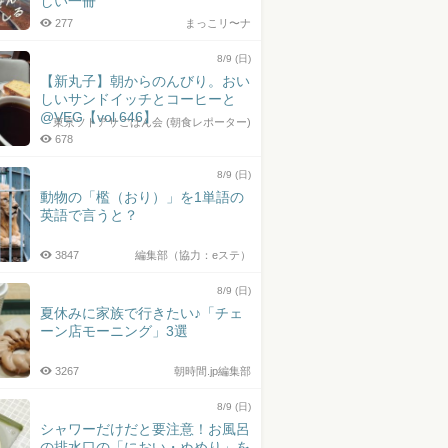
しい一冊
277
まっこリ〜ナ
8/9 (日)
【新丸子】朝からのんびり。おい
しいサンドイッチとコーヒーと
@VEG【vol.646】
東京ソトアサごはん会 (朝食レポーター)
678
8/9 (日)
動物の「檻（おり）」を1単語の
英語で言うと？
3847
編集部（協力：eステ）
8/9 (日)
夏休みに家族で行きたい♪「チェ
ーン店モーニング」3選
3267
朝時間.jp編集部
8/9 (日)
シャワーだけだと要注意！お風呂
の排水口の「におい・ぬめり」を