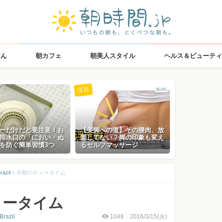
はん
朝カフェ
朝美人スタイル
ヘルス＆ビューティ
注目
BLOG
ーだけだと要注意！お
【美脚への道】その腰肉、放
排水口の「におい・ぬ
置してない？脚の印象も変え
を防ぐ簡単習慣3つ
るセルフマッサージ
azil
>
今朝のティータイム
ィータイム
razil
1048
2016/3/15(火)