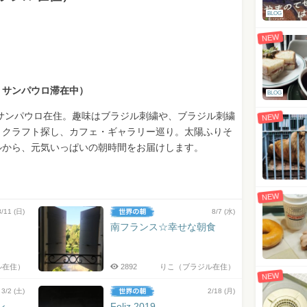
BLOG
NEW
・サンパウロ滞在中）
BLOG
らサンパウロ在住。趣味はブラジル刺繍や、ブラジル刺繍
NEW
、クラフト探し、カフェ・ギャラリー巡り。太陽ふりそ
ルから、元気いっぱいの朝時間をお届けします。
NEW
8/11 (日)
8/7 (水)
南フランス☆幸せな朝食
ル在住）
2892
りこ（ブラジル在住）
NEW
3/2 (土)
2/18 (月)
プン
Feliz 2019