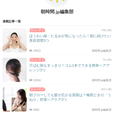
朝時間.jp編集部
連載記事一覧
7/23 (木)
ほうれい線・たるみが気になったら！朝に続けたい
美容習慣3つ
19522
朝時間.jp編集部
7/1 (水)
汗ばむ朝もすっきり！ゴム1本でできる簡単ヘアア
レンジ3つ
31816
朝時間.jp編集部
6/17 (水)
朝ブローしても髪が広がる原因は？梅雨どきの「う
ねり」対策ヘアケア3つ
3050
朝時間.jp編集部