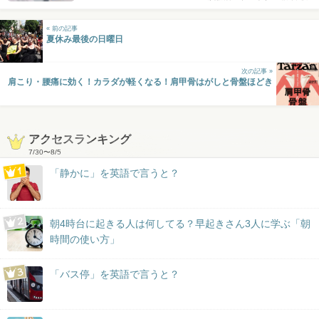
« 前の記事
夏休み最後の日曜日
次の記事 »
肩こり・腰痛に効く！カラダが軽くなる！肩甲骨はがしと骨盤ほどき
アクセスランキング
7/30
〜
8/5
「静かに」を英語で言うと？
朝4時台に起きる人は何してる？早起きさん3人に学ぶ「朝
時間の使い方」
「バス停」を英語で言うと？