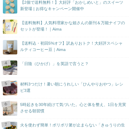
【2個で送料無料！】大好評「おかしめいと」のスイーツ
新登場 | お得なキャンペーン開催中
【送料無料】人気料理家かな姐さんの新刊＆万能ナイフの
セットが登場！｜Aima
【送料込・初回5%オフ】訳ありおトク！大好評スペシャ
ルティコーヒー豆｜Aima
「日陰（ひかげ）」を英語で言うと？
材料3つだけ！暑い朝にうれしい「ひんやりおやつ」レシ
ピ3選
5時起きを30年続けて気づいた。心と体を整え、1日を充実
させる朝習慣
火を使わず簡単！ポリポリ箸が止まらない「きゅうりの生