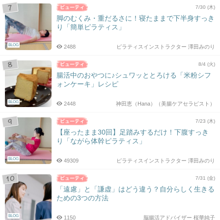
7/30 (木)
脚のむくみ・重だるさに！寝たままで下半身すっき
り「簡単ピラティス」
BLOG
2488
ピラティスインストラクター 澤田みのり
8/4 (火)
腸活中のおやつに♪シュワッととろける「米粉シフ
ォンケーキ」レシピ
BLOG
2448
神田恵（Hana）（美腸ケアセラピスト）
7/23 (木)
【座ったまま30回】足踏みするだけ！下腹すっき
り「ながら体幹ピラティス」
BLOG
49309
ピラティスインストラクター 澤田みのり
7/31 (金)
「遠慮」と「謙虚」はどう違う？自分らしく生きる
ための3つの方法
BLOG
1150
脳腸活アドバイザー 桜華純子