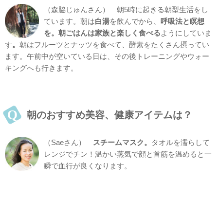
（森脇じゅんさん） 朝5時に起きる朝型生活をし
ています。朝は
白湯
を飲んでから、
呼吸法と瞑想
を。朝ごはんは家族と楽しく食べる
ようにしていま
す
。
朝はフルーツとナッツを食べて、酵素をたくさん摂ってい
ます。午前中が空いている日は、その後トレーニングやウォー
キングへも行きます。
朝のおすすめ美容、健康アイテムは？
（Saeさん）
スチームマスク。
タオルを濡らして
レンジでチン！温かい蒸気で顔と首筋を温めると一
瞬で血行が良くなります。