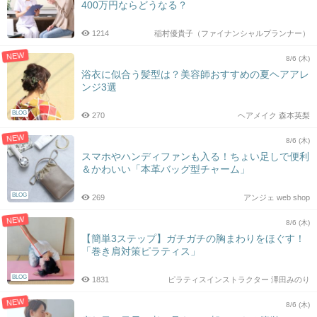
400万円ならどうなる？
1214
稲村優貴子（ファイナンシャルプランナー）
NEW
8/6 (木)
浴衣に似合う髪型は？美容師おすすめの夏ヘアアレ
ンジ3選
BLOG
270
ヘアメイク 森本英梨
NEW
8/6 (木)
スマホやハンディファンも入る！ちょい足しで便利
＆かわいい「本革バッグ型チャーム」
BLOG
269
アンジェ web shop
NEW
8/6 (木)
【簡単3ステップ】ガチガチの胸まわりをほぐす！
「巻き肩対策ピラティス」
BLOG
1831
ピラティスインストラクター 澤田みのり
NEW
8/6 (木)