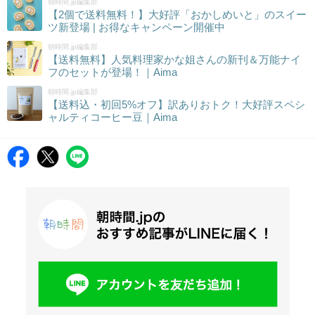
朝時間.jp編集部
【2個で送料無料！】大好評「おかしめいと」のスイー
ツ新登場 | お得なキャンペーン開催中
朝時間.jp編集部
【送料無料】人気料理家かな姐さんの新刊＆万能ナイ
フのセットが登場！｜Aima
朝時間.jp編集部
【送料込・初回5%オフ】訳ありおトク！大好評スペシ
ャルティコーヒー豆｜Aima