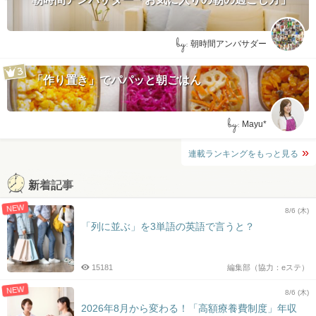
by:
朝時間アンバサダー
「作り置き」でパパッと朝ごはん
by:
Mayu*
連載ランキングをもっと見る
新着記事
NEW
8/6 (木)
「列に並ぶ」を3単語の英語で言うと？
15181
編集部（協力：eステ）
NEW
8/6 (木)
2026年8月から変わる！「高額療養費制度」年収