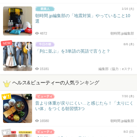
1/16 (火)
朝時間.jp編集部の「地震対策」やっていること10
選
4872
朝時間.jp編集部
NEW
8/6 (木)
「列に並ぶ」を3単語の英語で言うと？
15181
編集部（協力：eステ）
ヘルス&ビューティーの人気ランキング
7/30 (木)
昔より体重が戻りにくい…と感じたら！「太りにく
い体」をつくる朝習慣3つ
16580
朝時間.jp編集部
8/2 (日)