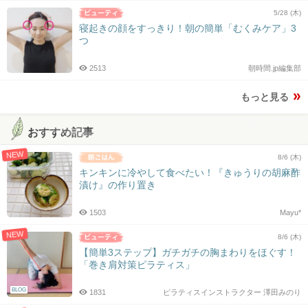
5/28 (木)
寝起きの顔をすっきり！朝の簡単「むくみケア」3
つ
2513
朝時間.jp編集部
もっと見る
おすすめ記事
NEW
8/6 (木)
キンキンに冷やして食べたい！『きゅうりの胡麻酢
漬け』の作り置き
1503
Mayu*
NEW
8/6 (木)
【簡単3ステップ】ガチガチの胸まわりをほぐす！
「巻き肩対策ピラティス」
BLOG
1831
ピラティスインストラクター 澤田みのり