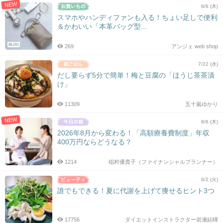
NEW
8/6 (木)
スマホやハンディファンも入る！ちょい足しで便利
＆かわいい「本革バッグ型...
BLOG
269
アンジェ web shop
7/22 (水)
だし要らず5分で簡単！梅と豆腐の「ほうじ茶茶漬
け」
11309
五十嵐ゆかり
NEW
8/6 (木)
2026年8月から変わる！「高額療養費制度」年収
400万円ならどうなる？
1214
稲村優貴子（ファイナンシャルプランナー）
8/2 (火)
誰でもできる！夏に代謝を上げて痩せるヒント3つ
17756
ダイエットインストラクター岩瀬結暉