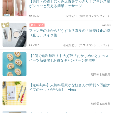
【美脚への道】むくみ足首をすっきり！アキレス腱
がシュッと見える簡単マッサージ
BLOG
16258
金井志江（脚やせコンサルタント）
8/2 (日)
ファンデの上からどうする？真夏の「日焼け止め塗
り直し」メイク術
7917
稲毛登志子（コスメコンシェルジュ）
【2個で送料無料！】大好評「おかしめいと」のス
イーツ新登場 | お得なキャンペーン開催中
朝時間.jp編集部
【送料無料】人気料理家かな姐さんの新刊＆万能ナ
イフのセットが登場！｜Aima
朝時間.jp編集部