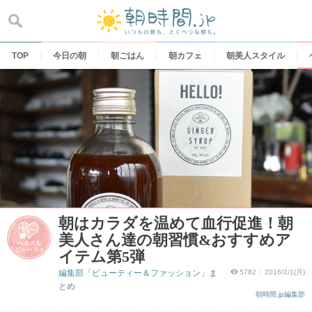
Skip
to
content
TOP
今日の朝
朝ごはん
朝カフェ
朝美人スタイル
朝はカラダを温めて血行促進！朝
美人さん達の朝習慣&おすすめア
イテム第5弾
編集部「ビューティー＆ファッション」ま
5782
2016/2/1(月)
とめ
朝時間.jp編集部