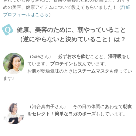
めの美容、健康アイテムについて教えてもらいました！（
詳細
プロフィールはこちら
）
健康、美容のために、朝やっていること
（逆にやらないと決めていること）は？
（Saeさん） 必ず
お水を飲む
ことと、
深呼吸
をし
ています。
プロテイン
も飲んでいます。
お肌が乾燥気味のときは
スチームマスク
も使ってい
ます♪
（河合真由子さん） その日の体調にあわせて
朝食
をセレクト
！
簡単なヨガのポーズ
もしています。