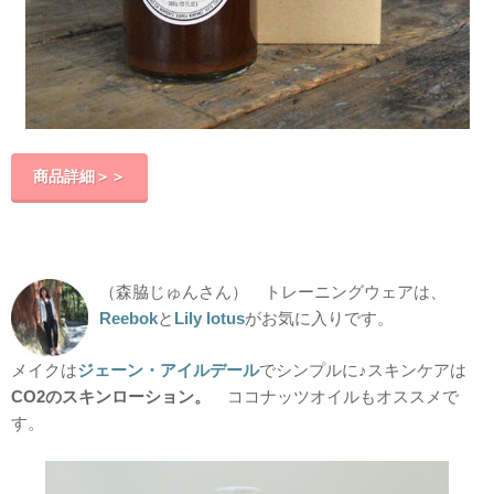
商品詳細＞＞
（森脇じゅんさん） トレーニングウェアは、
Reebok
と
Lily lotus
がお気に入りです。
メイクは
ジェーン・アイルデール
でシンプルに♪スキンケアは
CO2のスキンローション。
ココナッツオイルもオススメで
す。