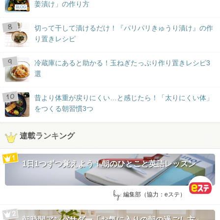
姜漬け」の作り方
BLOG
切って干して漬けるだけ！『パリパリきゅうり漬け』の作
り置きレシピ
冷蔵庫にあると助かる！玉ねぎたっぷり作り置きレシピ3
選
昔より体重が戻りにくい…と感じたら！「太りにくい体」
をつくる朝習慣3つ
連載ランキング
1日1つずつ覚えよう！朝のひとこと英語レッスン
by:
編集部（協力：eステ）
朝時間アンバサダー「お気に入りの朝の過ごし方」