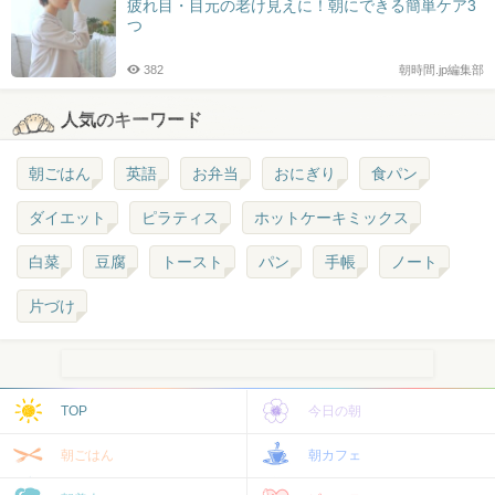
疲れ目・目元の老け見えに！朝にできる簡単ケア3
つ
382
朝時間.jp編集部
人気のキーワード
朝ごはん
英語
お弁当
おにぎり
食パン
ダイエット
ピラティス
ホットケーキミックス
白菜
豆腐
トースト
パン
手帳
ノート
片づけ
TOP
今日の朝
朝ごはん
朝カフェ