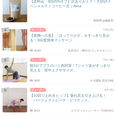
【送料込・初回5%オフ】訳ありおトク！大好評ス
ペシャルティコーヒー豆｜Aima
朝時間.jp編集部
7/26 (日)
【美脚への道】「ぼってりひざ」をすっきり見せ
る！360度簡単マッサージ
BLOG
46287
金井志江（脚やせコンサルタント）
7/31 (金)
朝3分でブラのハミ肉対策！Tシャツ姿がすっきり
見える「背中エクササイズ」
3600
ヨガ講師 高木沙織
8/3 (月)
【10回で上向きヒップ】垂れ尻を引き上げる！
「パーフェクトピーチ・ピラティス」
3613
ピラティストレーナー TOMOKO