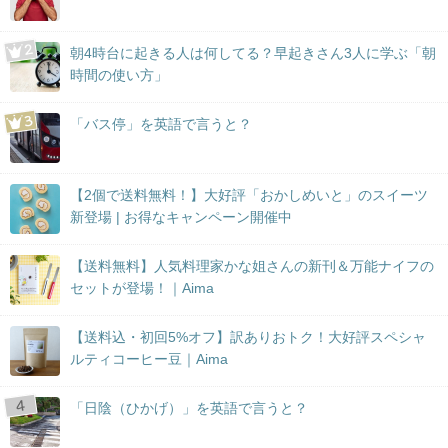
朝4時台に起きる人は何してる？早起きさん3人に学ぶ「朝
時間の使い方」
「バス停」を英語で言うと？
【2個で送料無料！】大好評「おかしめいと」のスイーツ
新登場 | お得なキャンペーン開催中
【送料無料】人気料理家かな姐さんの新刊＆万能ナイフの
セットが登場！｜Aima
【送料込・初回5%オフ】訳ありおトク！大好評スペシャ
ルティコーヒー豆｜Aima
「日陰（ひかげ）」を英語で言うと？