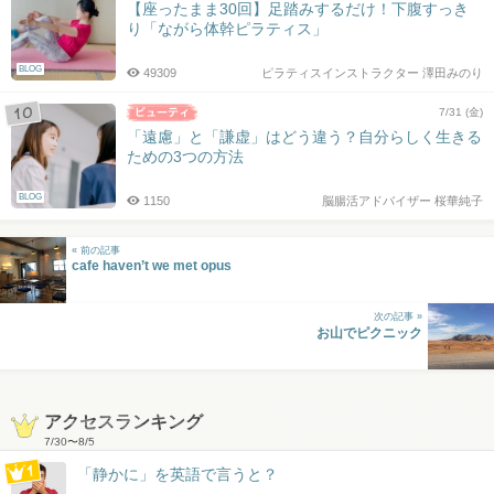
【座ったまま30回】足踏みするだけ！下腹すっき
り「ながら体幹ピラティス」
BLOG
49309
ピラティスインストラクター 澤田みのり
7/31 (金)
「遠慮」と「謙虚」はどう違う？自分らしく生きる
ための3つの方法
BLOG
1150
脳腸活アドバイザー 桜華純子
« 前の記事
cafe haven’t we met opus
次の記事 »
お山でピクニック
アクセスランキング
7/30
〜
8/5
「静かに」を英語で言うと？