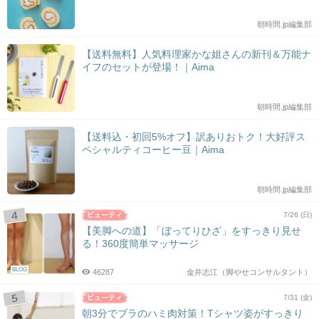
朝時間.jp編集部
【送料無料】人気料理家かな姐さんの新刊＆万能ナ
イフのセットが登場！｜Aima
朝時間.jp編集部
【送料込・初回5%オフ】訳ありおトク！大好評ス
ペシャルティコーヒー豆｜Aima
朝時間.jp編集部
7/26 (日)
【美脚への道】「ぼってりひざ」をすっきり見せ
る！360度簡単マッサージ
BLOG
46287
金井志江（脚やせコンサルタント）
7/31 (金)
朝3分でブラのハミ肉対策！Tシャツ姿がすっきり