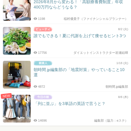
2026年8月から変わる！「高額療養費制度」年収
400万円ならどうなる？
1198
稲村優貴子（ファイナンシャルプランナー）
8/2 (火)
誰でもできる！夏に代謝を上げて痩せるヒント3つ
17756
ダイエットインストラクター岩瀬結暉
1/16 (火)
朝時間.jp編集部の「地震対策」やっていること10
選
4872
朝時間.jp編集部
NEW
8/6 (木)
「列に並ぶ」を3単語の英語で言うと？
14696
編集部（協力：eステ）