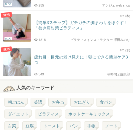
BLOG
255
アンジェ web shop
NEW
8/6 (木)
【簡単3ステップ】ガチガチの胸まわりをほぐす！
「巻き肩対策ピラティス」
BLOG
1818
ピラティスインストラクター 澤田みのり
NEW
8/6 (木)
疲れ目・目元の老け見えに！朝にできる簡単ケア3
つ
349
朝時間.jp編集部
人気のキーワード
朝ごはん
英語
お弁当
おにぎり
食パン
ダイエット
ピラティス
ホットケーキミックス
白菜
豆腐
トースト
パン
手帳
ノート