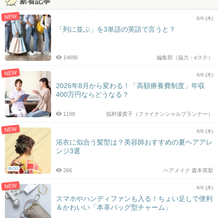
新着記事
NEW
8/6 (木)
「列に並ぶ」を3単語の英語で言うと？
14696
編集部（協力：eステ）
NEW
8/6 (木)
2026年8月から変わる！「高額療養費制度」年収
400万円ならどうなる？
1198
稲村優貴子（ファイナンシャルプランナー）
NEW
8/6 (木)
浴衣に似合う髪型は？美容師おすすめの夏ヘアアレ
ンジ3選
BLOG
266
ヘアメイク 森本英梨
NEW
8/6 (木)
スマホやハンディファンも入る！ちょい足しで便利
＆かわいい「本革バッグ型チャーム」