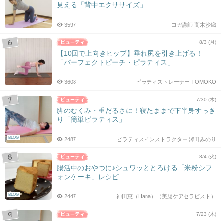
見える「背中エクササイズ」
3597
ヨガ講師 高木沙織
8/3 (月)
【10回で上向きヒップ】垂れ尻を引き上げる！
「パーフェクトピーチ・ピラティス」
3608
ピラティストレーナー TOMOKO
7/30 (木)
脚のむくみ・重だるさに！寝たままで下半身すっき
り「簡単ピラティス」
BLOG
2487
ピラティスインストラクター 澤田みのり
8/4 (火)
腸活中のおやつに♪シュワッととろける「米粉シフ
ォンケーキ」レシピ
BLOG
2447
神田恵（Hana）（美腸ケアセラピスト）
7/23 (木)