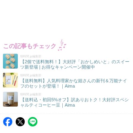
この記事もチェック
朝時間.jp編集部
【2個で送料無料！】大好評「おかしめいと」のスイー
ツ新登場 | お得なキャンペーン開催中
朝時間.jp編集部
【送料無料】人気料理家かな姐さんの新刊＆万能ナイ
フのセットが登場！｜Aima
朝時間.jp編集部
【送料込・初回5%オフ】訳ありおトク！大好評スペシ
ャルティコーヒー豆｜Aima