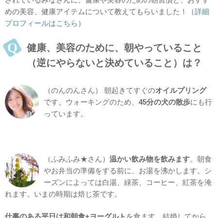
めの美容、健康アイテムについて教えてもらいました！（
詳細
プロフィールはこちら
）
健康、美容のために、朝やっていること
（逆にやらないと決めていること）は？
（のんのんさん） 朝起きてすぐの
オイルプリング
です。ウォーキングのため、
45分の犬の散歩
にも行
っています。
（ふみふみ★さん）
温かい飲み物を飲みます
。朝食
やお弁当の準備をする前に、お湯を沸かします。シ
ーズンによっては白湯、緑茶、コーヒー、紅茶を淹
れます。いまの時期は焙じ茶です。
仕事のある平日は和朝食+ヨーグルト
を食ます。結婚してから