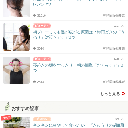
レンジ3つ
31816
朝時間.jp編集部
6/17 (水)
朝ブローしても髪が広がる原因は？梅雨どきの「う
ねり」対策ヘアケア3つ
3050
朝時間.jp編集部
5/28 (木)
寝起きの顔をすっきり！朝の簡単「むくみケア」3
つ
2513
朝時間.jp編集部
もっと見る
おすすめ記事
NEW
8/6 (木)
キンキンに冷やして食べたい！『きゅうりの胡麻酢