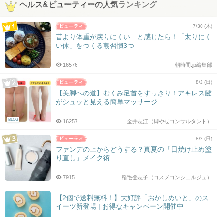
ヘルス&ビューティーの人気ランキング
7/30 (木)
昔より体重が戻りにくい…と感じたら！「太りにく
い体」をつくる朝習慣3つ
16576
朝時間.jp編集部
8/2 (日)
【美脚への道】むくみ足首をすっきり！アキレス腱
がシュッと見える簡単マッサージ
BLOG
16257
金井志江（脚やせコンサルタント）
8/2 (日)
ファンデの上からどうする？真夏の「日焼け止め塗
り直し」メイク術
7915
稲毛登志子（コスメコンシェルジュ）
【2個で送料無料！】大好評「おかしめいと」のス
イーツ新登場 | お得なキャンペーン開催中