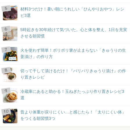
材料3つだけ！暑い朝にうれしい「ひんやりおやつ」レシ
ピ3選
5時起きを30年続けて気づいた。心と体を整え、1日を充実
させる朝習慣
火を使わず簡単！ポリポリ箸が止まらない「きゅうりの生
姜漬け」の作り方
BLOG
切って干して漬けるだけ！『パリパリきゅうり漬け』の作
り置きレシピ
冷蔵庫にあると助かる！玉ねぎたっぷり作り置きレシピ3
選
昔より体重が戻りにくい…と感じたら！「太りにくい体」
をつくる朝習慣3つ