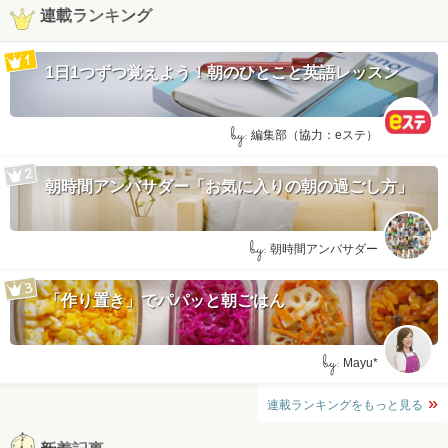
連載ランキング
1日1つずつ覚えよう！朝のひとこと英語レッスン
by:
編集部（協力：eステ）
朝時間アンバサダー「お気に入りの朝の過ごし方」
by:
朝時間アンバサダー
「作り置き」でパパッと朝ごはん
by:
Mayu*
連載ランキングをもっと見る