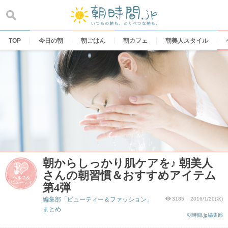
Skip
to
content
TOP
今日の朝
朝ごはん
朝カフェ
朝美人スタイル
朝からしっかり肌ケアを♪ 朝美人
さんの朝習慣＆おすすめアイテム
第4弾
編集部「ビューティー＆ファッション」
3185
2016/1/20(水)
まとめ
朝時間.jp編集部