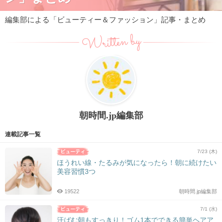
編集部による「ビューティー＆ファッション」記事・まとめ
Written by
朝時間.jp編集部
連載記事一覧
7/23 (木)
ほうれい線・たるみが気になったら！朝に続けたい
美容習慣3つ
19522
朝時間.jp編集部
7/1 (水)
汗ばむ朝もすっきり！ゴム1本でできる簡単ヘアア