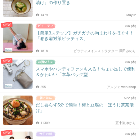
漬け』の作り置き
1479
Mayu*
NEW
8/6 (木)
【簡単3ステップ】ガチガチの胸まわりをほぐす！
「巻き肩対策ピラティス」
BLOG
1818
ピラティスインストラクター 澤田みのり
NEW
8/6 (木)
スマホやハンディファンも入る！ちょい足しで便利
＆かわいい「本革バッグ型...
BLOG
255
アンジェ web shop
7/22 (水)
だし要らず5分で簡単！梅と豆腐の「ほうじ茶茶漬
け」
11309
五十嵐ゆかり
NEW
8/6 (木)