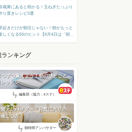
冷蔵庫にあると助かる！玉ねぎたっぷり
作り置きレシピ3選
早起きだけが朝活じゃない！朝がもっと
楽しくなる50のヒント【8月4日は「朝...
載ランキング
日1つずつ覚えよう！朝のひとこと
語レッスン
by:
編集部（協力：eステ）
時間アンバサダー「お気に入りの
の過ごし方」
by:
朝時間アンバサダー