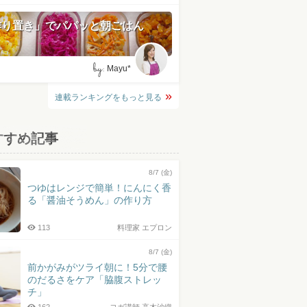
作り置き」でパパッと朝ごはん
by:
Mayu*
連載ランキングをもっと見る
すすめ記事
8/7 (金)
つゆはレンジで簡単！にんにく香
る「醤油そうめん」の作り方
113
料理家 エプロン
8/7 (金)
前かがみがツライ朝に！5分で腰
のだるさをケア「脇腹ストレッ
チ」