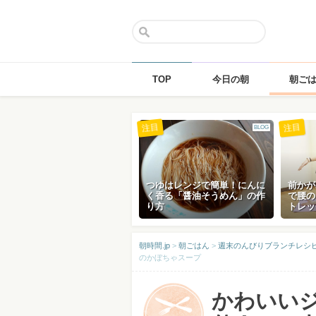
TOP
今日の朝
朝ご
Skip
注目
注目
BLOG
to
content
つゆはレンジで簡単！にんに
前かが
く香る「醤油そうめん」の作
で腰の
り方
トレッ
朝時間.jp
>
朝ごはん
>
週末のんびりブランチレシピ[
のかぼちゃスープ
かわいいジ