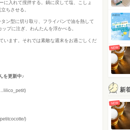
サーに入れて撹拌する。鍋に戻して塩、こしょ
煮立ちさせる。
ンタン型に切り取り、フライパンで油を熱して
をカップに注ぎ、わんたんを浮かべる。
ています。それでは素敵な週末をお過ごしくだ
NEW
んを更新中♪
新
ilico_petit)
NEW
petitcocotte/)