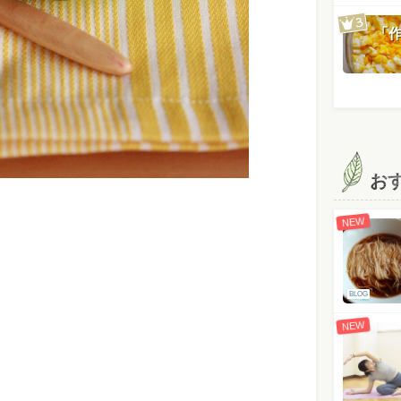
「
お
NEW
BLOG
NEW