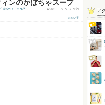
ウィンのかぼちゃスープ
[連載終了・全76回]
3041
2015/10/16(金)
ア
7/30
〜
大本紀子