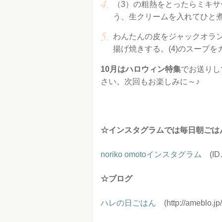
（3）の粗熱をとったらミキ
う、生クリームを入れてひと
わんたんの皮をジャックオラ
揚げ焼きする。(4)のスープ
10月はハロウィン特集
でお送りし
さい。次回もお楽しみに～♪
☆インスタグラムでは毎日朝ごは
noriko omotoインスタグラム
(ID…l
☆ブログ
ハレの日ごはん
(http://ameblo.jp/