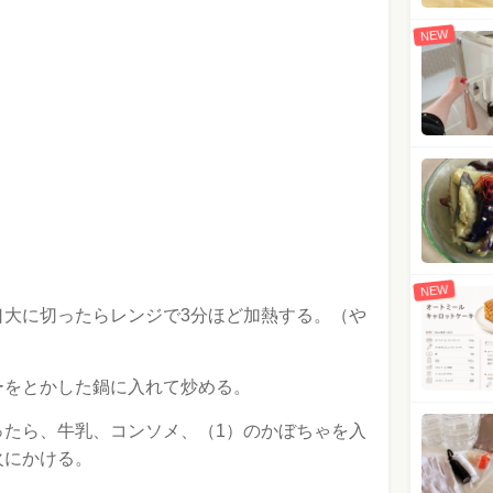
NEW
NEW
口大に切ったらレンジで3分ほど加熱する。（や
ーをとかした鍋に入れて炒める。
ったら、牛乳、コンソメ、（1）のかぼちゃを入
火にかける。