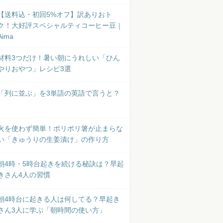
【送料込・初回5%オフ】訳ありおト
ク！大好評スペシャルティコーヒー豆｜
Aima
材料3つだけ！暑い朝にうれしい「ひん
やりおやつ」レシピ3選
「列に並ぶ」を3単語の英語で言うと？
火を使わず簡単！ポリポリ箸が止まらな
い「きゅうりの生姜漬け」の作り方
朝4時・5時台起きを続ける秘訣は？早起
きさん4人の習慣
朝4時台に起きる人は何してる？早起き
さん3人に学ぶ「朝時間の使い方」