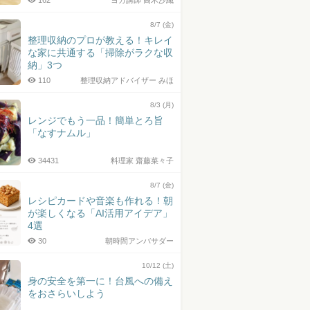
162
ヨガ講師 高木沙織
8/7 (金)
整理収納のプロが教える！キレイ
な家に共通する「掃除がラクな収
納」3つ
110
整理収納アドバイザー みほ
8/3 (月)
レンジでもう一品！簡単とろ旨
「なすナムル」
34431
料理家 齋藤菜々子
8/7 (金)
レシピカードや音楽も作れる！朝
が楽しくなる「AI活用アイデア」
4選
30
朝時間アンバサダー
10/12 (土)
身の安全を第一に！台風への備え
をおさらいしよう