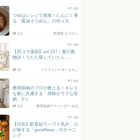
8/7 (金)
つゆはレンジで簡単！にんにく香
る「醤油そうめん」の作り方
113
料理家 エプロン
8/7 (金)
【四コマ漫画】vol.217｜夏の風
物詩！うたた寝していたら…。
20
イラストレーターもちこ
8/7 (金)
整理収納のプロが教える！キレイ
な家に共通する「掃除がラクな収
納」3つ
110
整理収納アドバイザー みほ
8/7 (金)
【渋谷】駅直結でハワイ気分。心
が旅する「goodNess」のモーニ
ング