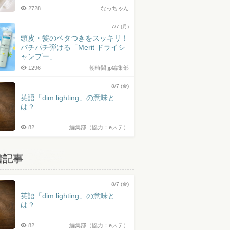
2728
なっちゃん
7/7 (月)
頭皮・髪のベタつきをスッキリ！
パチパチ弾ける「Merit ドライシ
ャンプー」
1296
朝時間.jp編集部
8/7 (金)
英語「dim lighting」の意味と
は？
82
編集部（協力：eステ）
着記事
8/7 (金)
英語「dim lighting」の意味と
は？
82
編集部（協力：eステ）