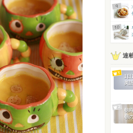
連
1
英
朝
朝