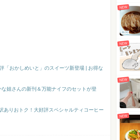
NEW
BLOG
NEW
評「おかしめいと」のスイーツ新登場 | お得な
NEW
かな姐さんの新刊＆万能ナイフのセットが登
】訳ありおトク！大好評スペシャルティコーヒー
NEW