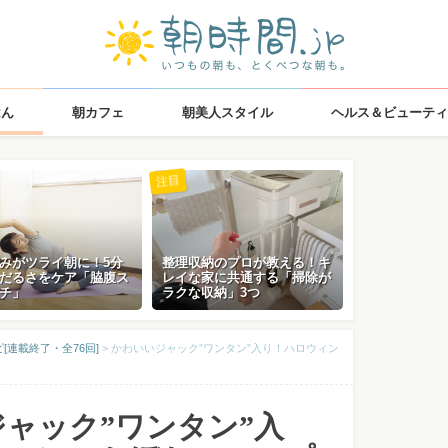
はん
朝カフェ
朝美人スタイル
ヘルス＆ビューティ
注目
みがツライ朝に！5分
整理収納のプロが教える！キ
だるさをケア「脇腹ス
レイな家に共通する「掃除が
チ」
ラクな収納」3つ
連載終了・全76回]
>
かわいいジャック”ワンタン”入り！ハロウィン
ャック”ワンタン”入