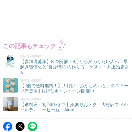
この記事もチェック
朝時間.jp編集部
【参加者募集】8/22開催！9月から変わりたい人へ！早
起き習慣化と“自分時間”の作り方｜ゲスト：井上皓史さ
ん
朝時間.jp編集部
【2個で送料無料！】大好評「おかしめいと」のスイー
ツ新登場 | お得なキャンペーン開催中
朝時間.jp編集部
【送料込・初回5%オフ】訳ありおトク！大好評スペシ
ャルティコーヒー豆｜Aima