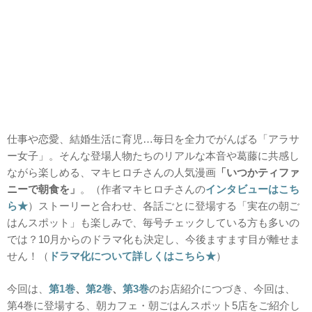
仕事や恋愛、結婚生活に育児…毎日を全力でがんばる「アラサ
ー女子」。そんな登場人物たちのリアルな本音や葛藤に共感し
ながら楽しめる、マキヒロチさんの人気漫画
「いつかティファ
ニーで朝食を」
。（作者マキヒロチさんの
インタビューはこち
ら★
）ストーリーと合わせ、各話ごとに登場する「実在の朝ご
はんスポット」も楽しみで、毎号チェックしている方も多いの
では？10月からのドラマ化も決定し、今後ますます目が離せま
せん！（
ドラマ化について詳しくはこちら★
）
今回は、
第1巻
、
第2巻
、
第3巻
のお店紹介につづき、今回は、
第4巻に登場する、朝カフェ・朝ごはんスポット5店をご紹介し