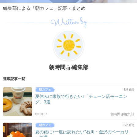
編集部による「朝カフェ」記事・まとめ
Written by
朝時間.jp編集部
連載記事一覧
8/9 (日)
夏休みに家族で行きたい♪「チェーン店モーニン
グ」3選
9137
朝時間.jp編集部
8/2 (日)
夏の旅に♪一度は訪れたい”石川・金沢のベーカリ