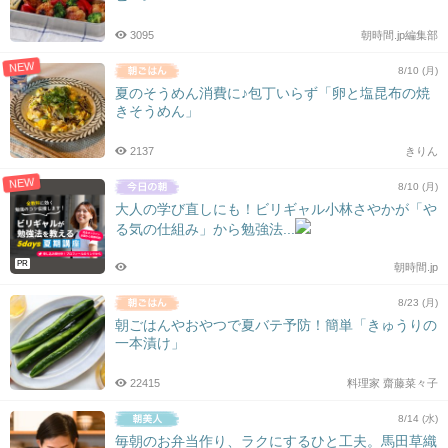
3095
朝時間.jp編集部
NEW
8/10 (月)
夏のそうめん消費に♪包丁いらず「卵と塩昆布の焼
きそうめん」
2137
きりん
NEW
8/10 (月)
大人の学び直しにも！ビリギャル小林さやかが「や
る気の仕組み」から勉強法...
PR
朝時間.jp
8/23 (月)
朝ごはんやおやつで夏バテ予防！簡単「きゅうりの
一本漬け」
22415
料理家 齋藤菜々子
8/14 (水)
毎朝のお弁当作り、ラクにするひと工夫。馬田草織