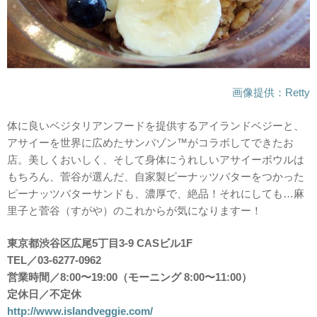
画像提供：Retty
体に良いベジタリアンフードを提供するアイランドベジーと、
アサイーを世界に広めたサンバゾン™がコラボしてできたお
店。美しくおいしく、そして身体にうれしいアサイーボウルは
もちろん、菅谷が選んだ、自家製ピーナッツバターをつかった
ピーナッツバターサンドも、濃厚で、絶品！それにしても…麻
里子と菅谷（すがや）のこれからが気になりますー！
東京都渋谷区広尾5丁目3-9 CASビル1F
TEL／03-6277-0962
営業時間／8:00〜19:00（モーニング 8:00〜11:00）
定休日／不定休
http://www.islandveggie.com/