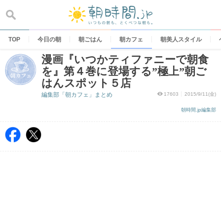
Skip
to
content
TOP
今日の朝
朝ごはん
朝カフェ
朝美人スタイル
漫画『いつかティファニーで朝食
を』第４巻に登場する”極上”朝ご
はんスポット５店
編集部「朝カフェ」まとめ
17603
2015/9/11(金)
朝時間.jp編集部