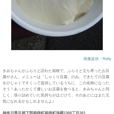
画像提供：Retty
きみちゃんがふらりと訪れた箱根で、ふらりと立ち寄ったお豆
腐やさん。メニューは「しゃくり豆腐」のみ。できたての豆腐
をひしゃくですくって提供しているうちに、この名称になった
そう！あったかくて優しいお豆腐を食べると、きみちゃんと同
じく、張り詰めていた気持ちがほどけて、そのあとにはまた元
気になれるかもしれませんよ♪
神奈川県足柄下郡箱根町箱根町強羅1300丁目261