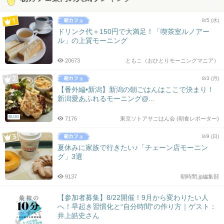
8/5 (水)
ドリンク代＋150円で大満足！「喫茶室ルノアー
ル」の上質モーニング
20673
ともこ（おひとりモーニングマニア）
8/3 (月)
【番外編•新潟】新潟の朝ごはんはここで決まり！
新潟愛あふれるモーニング@...
BLOG
7176
東京ソトアサごはん会 (朝食レポーター)
8/9 (日)
夏休みに家族で行きたい♪「チェーン店モーニン
グ」3選
9137
朝時間.jp編集部
【参加者募集】8/22開催！9月から変わりたい人
へ！早起き習慣化と“自分時間”の作り方｜ゲスト：
井上皓史さん