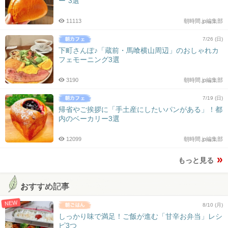
ー”3選
11113
朝時間.jp編集部
7/26 (日)
下町さんぽ♪「蔵前・馬喰横山周辺」のおしゃれカ
フェモーニング3選
3190
朝時間.jp編集部
7/19 (日)
帰省やご挨拶に「手土産にしたいパンがある」！都
内のベーカリー3選
12099
朝時間.jp編集部
もっと見る
おすすめ記事
NEW
8/10 (月)
しっかり味で満足！ご飯が進む「甘辛お弁当」レシ
ピ3つ