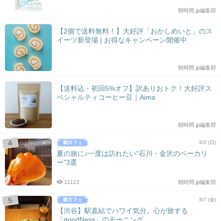
朝時間.jp編集部
【2個で送料無料！】大好評「おかしめいと」のス
イーツ新登場 | お得なキャンペーン開催中
朝時間.jp編集部
【送料込・初回5%オフ】訳ありおトク！大好評ス
ペシャルティコーヒー豆｜Aima
朝時間.jp編集部
8/2 (日)
夏の旅に♪一度は訪れたい”石川・金沢のベーカリ
ー”3選
11113
朝時間.jp編集部
8/7 (金)
【渋谷】駅直結でハワイ気分。心が旅する
「goodNess」のモーニング