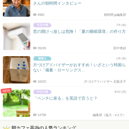
さんの朝時間インタビュー
4982
朝時間.jp編集部
7/5 (水)
窓の開けっ放しは危険！「夏の睡眠環境」の作り方
39245
田中青紗
1/6 (水)
片づけアドバイザーがおすすめ！いざという時困ら
ない「備蓄・ローリングス...
16020
片づけアドバイザー 石阪京子
NEW
8/10 (月)
「ベンチに座る」を英語で言うと？
14798
編集部（協力：eステ）
朝カフェ案内の人気ランキング