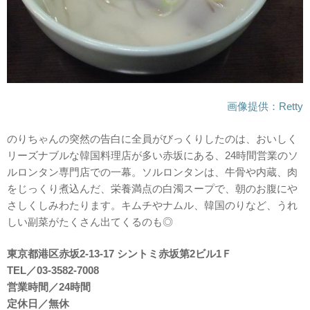
画像提供：Retty
のりちゃんの突然の告白に全員がびっくりしたのは、おいしく
リーズナブルな韓国料理店が多い赤坂にある、24時間営業のソ
ルロンタン専門店での一幕。ソルロンタンは、牛骨や内蔵、肉
をじっくり煮込んだ、栄養満点の白濁スープで、朝のお腹にや
さしくしみわたります。キムチやナムル、韓国のりなど、うれ
しい副菜がたくさん出てくるのも◎
東京都港区赤坂2-13-17 シントミ赤坂第2ビル1Ｆ
TEL／03-3582-7008
営業時間／24時間
定休日／無休