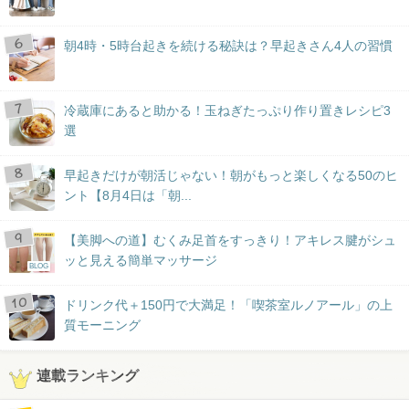
朝4時・5時台起きを続ける秘訣は？早起きさん4人の習慣
冷蔵庫にあると助かる！玉ねぎたっぷり作り置きレシピ3
選
早起きだけが朝活じゃない！朝がもっと楽しくなる50のヒ
ント【8月4日は「朝...
【美脚への道】むくみ足首をすっきり！アキレス腱がシュ
ッと見える簡単マッサージ
BLOG
ドリンク代＋150円で大満足！「喫茶室ルノアール」の上
質モーニング
連載ランキング