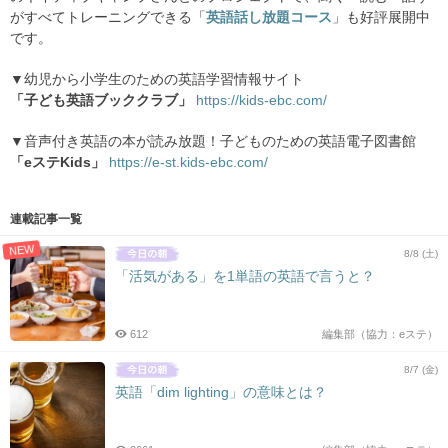
がすべてトレーニングできる「
英語話し放題コース
」も好評展開中
です。
▼幼児から小学生のための英語学習情報サイト
「子ども英語ブッククラブ」
https://kids-ebc.com/
▼音声付き英語の本が読み放題！子どものための英語電子図書館
「eステKids」
https://e-st.kids-ebc.com/
連載記事一覧
NEW
8/8 (土)
「活気がある」を1単語の英語で言うと？
612
編集部（協力：eステ）
8/7 (金)
英語「dim lighting」の意味とは？