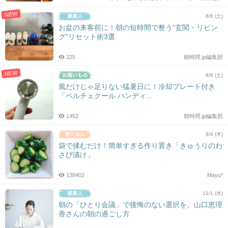
NEW
8/8 (土)
お盆の来客前に！朝の短時間で整う“玄関・リビン
グ”リセット術3選
225
朝時間.jp編集部
NEW
8/8 (土)
風だけじゃ足りない猛暑日に！冷却プレート付き
「ペルチェクール ハンディ...
1452
朝時間.jp編集部
8/4 (木)
袋で揉むだけ！簡単すぎる作り置き「きゅうりのわ
さび漬け」
138402
Mayu*
11/1 (水)
朝の「ひとり会議」で後悔のない選択を。山口恵理
香さんの朝の過ごし方