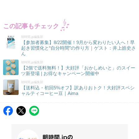
この記事もチェック
朝時間.jp編集部
【参加者募集】8/22開催！9月から変わりたい人へ！早
起き習慣化と“自分時間”の作り方｜ゲスト：井上皓史さ
ん
朝時間.jp編集部
【2個で送料無料！】大好評「おかしめいと」のスイー
ツ新登場 | お得なキャンペーン開催中
朝時間.jp編集部
【送料込・初回5%オフ】訳ありおトク！大好評スペシ
ャルティコーヒー豆｜Aima