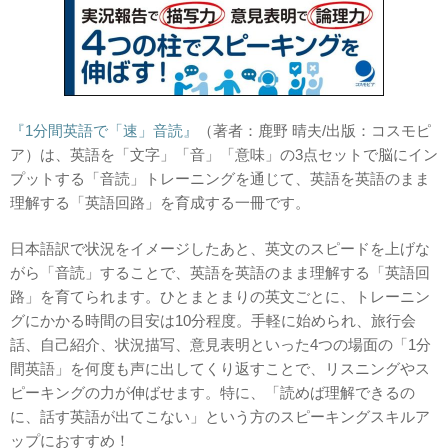
『1分間英語で「速」音読』
（著者：鹿野 晴夫/出版：コスモピ
ア）は、英語を「文字」「音」「意味」の3点セットで脳にイン
プットする「音読」トレーニングを通じて、英語を英語のまま
理解する「英語回路」を育成する一冊です。
日本語訳で状況をイメージしたあと、英文のスピードを上げな
がら「音読」することで、英語を英語のまま理解する「英語回
路」を育てられます。ひとまとまりの英文ごとに、トレーニン
グにかかる時間の目安は10分程度。手軽に始められ、旅行会
話、自己紹介、状況描写、意見表明といった4つの場面の「1分
間英語」を何度も声に出してくり返すことで、リスニングやス
ピーキングの力が伸ばせます。特に、「読めば理解できるの
に、話す英語が出てこない」という方のスピーキングスキルア
ップにおすすめ！