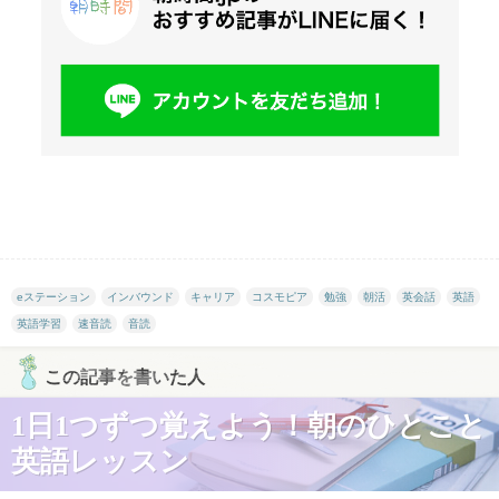
eステーション
インバウンド
キャリア
コスモピア
勉強
朝活
英会話
英語
英語学習
速音読
音読
この記事を書いた人
1日1つずつ覚えよう！朝のひとこと
英語レッスン