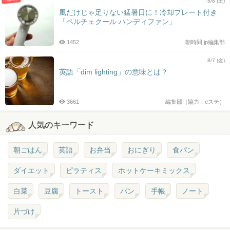
8/8 (土)
風だけじゃ足りない猛暑日に！冷却プレート付き
「ペルチェクール ハンディファン」
1452
朝時間.jp編集部
8/7 (金)
英語「dim lighting」の意味とは？
3661
編集部（協力：eステ）
人気のキーワード
朝ごはん
英語
お弁当
おにぎり
食パン
ダイエット
ピラティス
ホットケーキミックス
白菜
豆腐
トースト
パン
手帳
ノート
片づけ