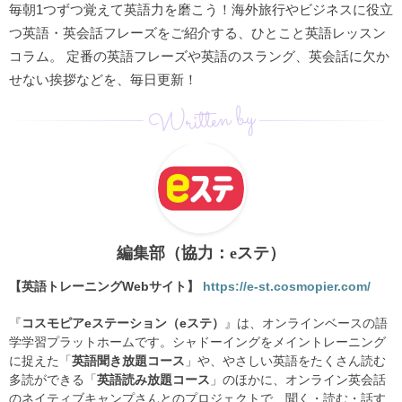
毎朝1つずつ覚えて英語力を磨こう！海外旅行やビジネスに役立
つ英語・英会話フレーズをご紹介する、ひとこと英語レッスン
コラム。 定番の英語フレーズや英語のスラング、英会話に欠か
せない挨拶などを、毎日更新！
Written by
編集部（協力：eステ）
【英語トレーニングWebサイト】
https://e-st.cosmopier.com/
『
コスモピアeステーション（eステ）
』は、オンラインベースの語
学学習プラットホームです。シャドーイングをメイントレーニング
に捉えた「
英語聞き放題コース
」や、やさしい英語をたくさん読む
多読ができる「
英語読み放題コース
」のほかに、オンライン英会話
のネイティブキャンプさんとのプロジェクトで、聞く・読む・話す