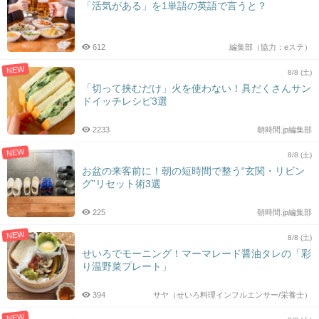
「活気がある」を1単語の英語で言うと？
612
編集部（協力：eステ）
NEW
8/8 (土)
「切って挟むだけ」火を使わない！具だくさんサン
ドイッチレシピ3選
2233
朝時間.jp編集部
NEW
8/8 (土)
お盆の来客前に！朝の短時間で整う“玄関・リビン
グ”リセット術3選
225
朝時間.jp編集部
NEW
8/8 (土)
せいろでモーニング！マーマレード醤油タレの「彩
り温野菜プレート」
394
サヤ（せいろ料理インフルエンサー/栄養士）
NEW