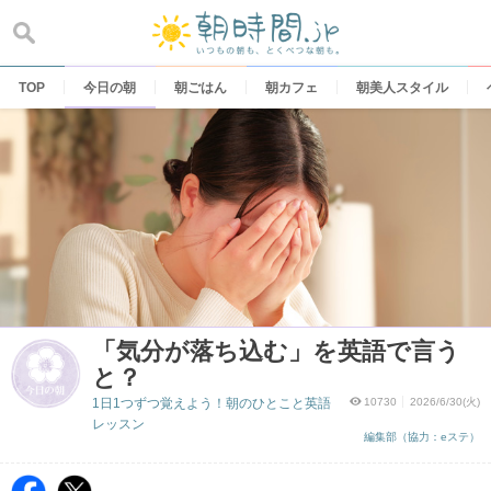
Skip
to
content
TOP
今日の朝
朝ごはん
朝カフェ
朝美人スタイル
「気分が落ち込む」を英語で言う
と？
1日1つずつ覚えよう！朝のひとこと英語
10730
2026/6/30(火)
レッスン
編集部（協力：eステ）