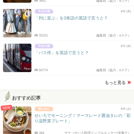
3661
編集部（協力：eステ）
8/6 (木)
「列に並ぶ」を3単語の英語で言うと？
33101
編集部（協力：eステ）
8/5 (水)
「バス停」を英語で言うと？
60774
編集部（協力：eステ）
もっと見る
おすすめ記事
NEW
8/8 (土)
せいろでモーニング！マーマレード醤油タレの「彩
り温野菜プレート」
394
サヤ（せいろ料理インフルエンサー/栄養士）