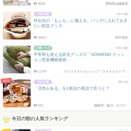
4628
朝時間.jp編集部
1/17 (水)
外出先の「もしも」に備える。バッグに入れておき
たい防災グッズ
43617
田中青紗
3/11 (金)
平常時も使える防災グッズ◎「SONAENO クッシ
ョン型多機能寝袋」
11747
ライフスタイルショップ「スタイルストア」
NEW
8/8 (土)
「活気がある」を1単語の英語で言うと？
612
編集部（協力：eステ）
今日の朝の人気ランキング