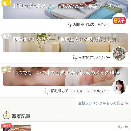
1日1つずつ覚えよう！朝のひとこと英語レッスン
by:
編集部（協力：eステ）
朝時間アンバサダー「お気に入りの朝の過ごし方」
by:
朝時間アンバサダー
いつでも、いつまでも輝き続ける♪朝のメイクTIPS
by:
稲毛登志子（コスメコンシェルジュ）
連載ランキングをもっと見る
新着記事
NEW
8/8 (土)