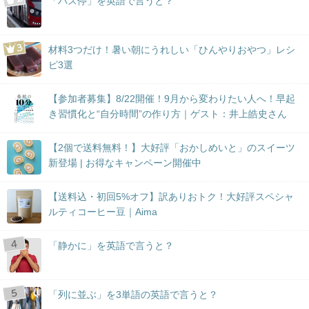
「バス停」を英語で言うと？
材料3つだけ！暑い朝にうれしい「ひんやりおやつ」レシ
ピ3選
【参加者募集】8/22開催！9月から変わりたい人へ！早起
き習慣化と“自分時間”の作り方｜ゲスト：井上皓史さん
【2個で送料無料！】大好評「おかしめいと」のスイーツ
新登場 | お得なキャンペーン開催中
【送料込・初回5%オフ】訳ありおトク！大好評スペシャ
ルティコーヒー豆｜Aima
「静かに」を英語で言うと？
「列に並ぶ」を3単語の英語で言うと？