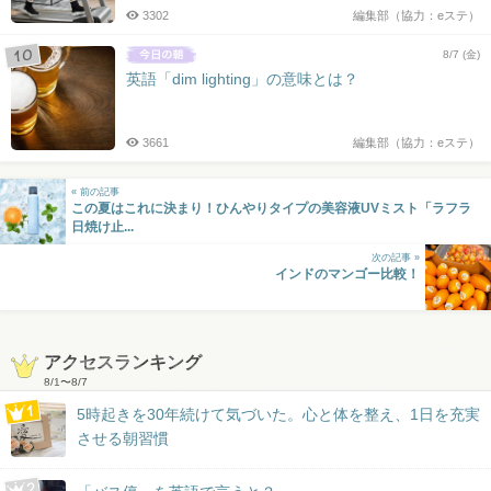
3302
編集部（協力：eステ）
8/7 (金)
英語「dim lighting」の意味とは？
3661
編集部（協力：eステ）
« 前の記事
この夏はこれに決まり！ひんやりタイプの美容液UVミスト「ラフラ
日焼け止...
次の記事 »
インドのマンゴー比較！
アクセスランキング
8/1
〜
8/7
5時起きを30年続けて気づいた。心と体を整え、1日を充実
させる朝習慣