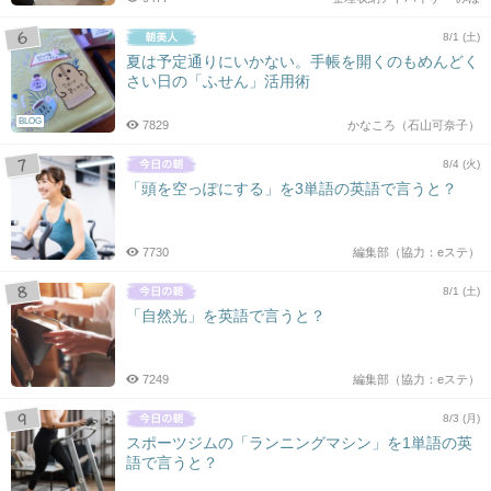
8/1 (土)
夏は予定通りにいかない。手帳を開くのもめんどく
さい日の「ふせん」活用術
BLOG
7829
かなころ（石山可奈子）
8/4 (火)
「頭を空っぽにする」を3単語の英語で言うと？
7730
編集部（協力：eステ）
8/1 (土)
「自然光」を英語で言うと？
7249
編集部（協力：eステ）
8/3 (月)
スポーツジムの「ランニングマシン」を1単語の英
語で言うと？