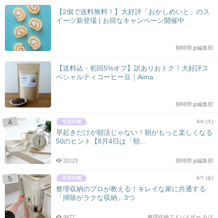
【2個で送料無料！】大好評「おかしめいと」のス
イーツ新登場 | お得なキャンペーン開催中
朝時間.jp編集部
【送料込・初回5%オフ】訳ありおトク！大好評ス
ペシャルティコーヒー豆｜Aima
朝時間.jp編集部
8/4 (火)
早起きだけが朝活じゃない！朝がもっと楽しくなる
50のヒント【8月4日は「朝...
20123
朝時間.jp編集部
8/7 (金)
整理収納のプロが教える！キレイな家に共通する
「掃除がラクな収納」3つ
9477
整理収納アドバイザー みほ