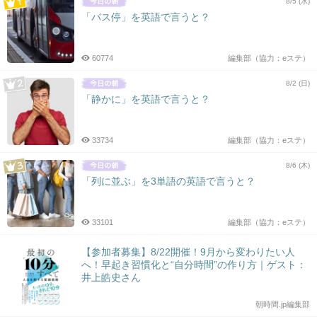
8/5 (水)
「バス停」を英語で言うと？
60774
編集部（協力：eステ）
8/2 (日)
「静かに」を英語で言うと？
33734
編集部（協力：eステ）
8/6 (木)
「列に並ぶ」を3単語の英語で言うと？
33101
編集部（協力：eステ）
【参加者募集】8/22開催！9月から変わりたい人
へ！早起き習慣化と“自分時間”の作り方｜ゲスト：
井上皓史さん
朝時間.jp編集部