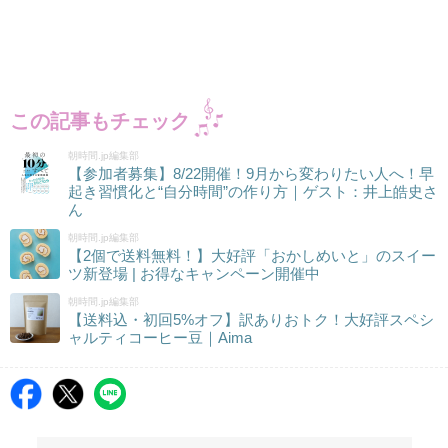
この記事もチェック
朝時間.jp編集部
【参加者募集】8/22開催！9月から変わりたい人へ！早
起き習慣化と“自分時間”の作り方｜ゲスト：井上皓史さ
ん
朝時間.jp編集部
【2個で送料無料！】大好評「おかしめいと」のスイー
ツ新登場 | お得なキャンペーン開催中
朝時間.jp編集部
【送料込・初回5%オフ】訳ありおトク！大好評スペシ
ャルティコーヒー豆｜Aima