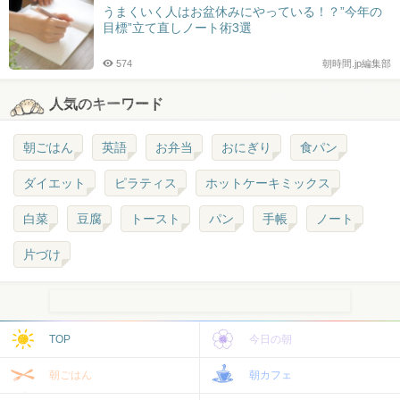
うまくいく人はお盆休みにやっている！？”今年の
目標”立て直しノート術3選
574
朝時間.jp編集部
人気のキーワード
朝ごはん
英語
お弁当
おにぎり
食パン
ダイエット
ピラティス
ホットケーキミックス
白菜
豆腐
トースト
パン
手帳
ノート
片づけ
TOP
今日の朝
朝ごはん
朝カフェ