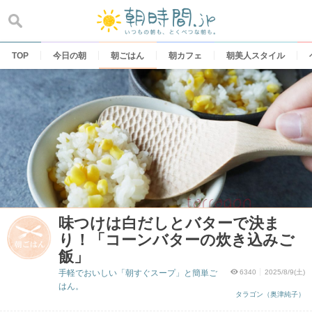
Skip
to
content
TOP
今日の朝
朝ごはん
朝カフェ
朝美人スタイル
味つけは白だしとバターで決ま
り！「コーンバターの炊き込みご
飯」
手軽でおいしい「朝すぐスープ」と簡単ご
6340
2025/8/9(土)
はん。
タラゴン（奥津純子）