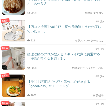
ん」の作り方
BLOG
7259
料理家 エプロン
NEW
8/7 (金)
【四コマ漫画】vol.217｜夏の風物詩！うたた寝し
ていたら…。
211
イラストレーターもちこ
NEW
8/7 (金)
整理収納のプロが教える！キレイな家に共通する
「掃除がラクな収納」3つ
8058
整理収納アドバイザー みほ
NEW
8/7 (金)
【渋谷】駅直結でハワイ気分。心が旅する
「goodNess」のモーニング
1802
林 美帆子
NEW
8/7 (金)