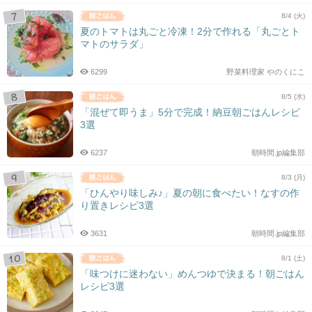
8/4 (火)
夏のトマトは丸ごと冷凍！2分で作れる「丸ごとト
マトのサラダ」
6299
野菜料理家 やのくにこ
8/5 (水)
「混ぜて即うま」5分で完成！納豆朝ごはんレシピ
3選
6237
朝時間.jp編集部
8/3 (月)
「ひんやり味しみ♪」夏の朝に食べたい！なすの作
り置きレシピ3選
3631
朝時間.jp編集部
8/1 (土)
「味つけに迷わない」めんつゆで決まる！朝ごはん
レシピ3選