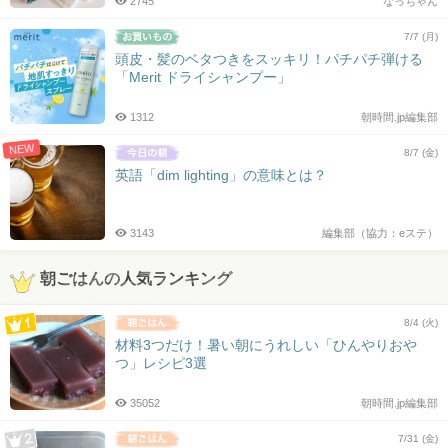
2745
なっちゃん
7/7 (月)
頭皮・髪のベタつきをスッキリ！パチパチ弾ける
「Merit ドライシャンプー」
1312
朝時間.jp編集部
NEW
8/7 (金)
英語「dim lighting」の意味とは？
3143
編集部（協力：eステ）
朝ごはんの人気ランキング
8/4 (火)
材料3つだけ！暑い朝にうれしい「ひんやりおや
つ」レシピ3選
35052
朝時間.jp編集部
7/31 (金)