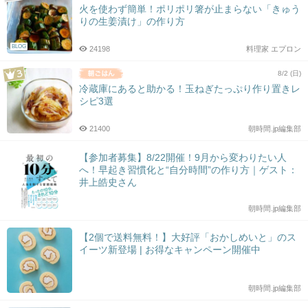
火を使わず簡単！ポリポリ箸が止まらない「きゅう
りの生姜漬け」の作り方
BLOG
24198
料理家 エプロン
8/2 (日)
冷蔵庫にあると助かる！玉ねぎたっぷり作り置きレ
シピ3選
21400
朝時間.jp編集部
【参加者募集】8/22開催！9月から変わりたい人
へ！早起き習慣化と“自分時間”の作り方｜ゲスト：
井上皓史さん
朝時間.jp編集部
【2個で送料無料！】大好評「おかしめいと」のス
イーツ新登場 | お得なキャンペーン開催中
朝時間.jp編集部