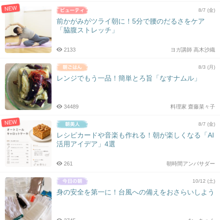
NEW
8/7 (金)
前かがみがツライ朝に！5分で腰のだるさをケア
「脇腹ストレッチ」
2133
ヨガ講師 高木沙織
8/3 (月)
レンジでもう一品！簡単とろ旨「なすナムル」
34489
料理家 齋藤菜々子
NEW
8/7 (金)
レシピカードや音楽も作れる！朝が楽しくなる「AI
活用アイデア」4選
261
朝時間アンバサダー
10/12 (土)
身の安全を第一に！台風への備えをおさらいしよう