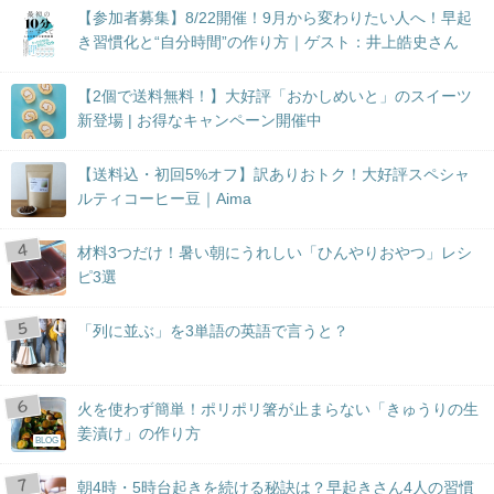
【参加者募集】8/22開催！9月から変わりたい人へ！早起
き習慣化と“自分時間”の作り方｜ゲスト：井上皓史さん
【2個で送料無料！】大好評「おかしめいと」のスイーツ
新登場 | お得なキャンペーン開催中
【送料込・初回5%オフ】訳ありおトク！大好評スペシャ
ルティコーヒー豆｜Aima
材料3つだけ！暑い朝にうれしい「ひんやりおやつ」レシ
ピ3選
「列に並ぶ」を3単語の英語で言うと？
火を使わず簡単！ポリポリ箸が止まらない「きゅうりの生
姜漬け」の作り方
BLOG
朝4時・5時台起きを続ける秘訣は？早起きさん4人の習慣