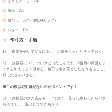
とうもろこし 2本
白米 2合
白だし 50ml（約1/4カップ）
バター 15g
作り方・手順
1） 白米を研いでザルにあげ、水気をしっかりきっておく。
2） 炊飯器に（1）の白米と白だしを入れ、2合目の目盛りま
で水を加えてよく混ぜる。包丁で削ぎ落としたとうもろこし、
残った芯をのせる。
※この後は絶対混ぜないのがポイントです！
3） 炊飯器の炊き込みモードで炊く。蒸らし終わったらバター
も入れて、一混ぜしてできあがり。