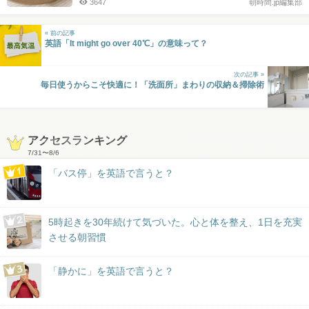
3647
朝時間.jp編集部
« 前の記事
英語「It might go over 40℃」の意味って？
次の記事 »
毎日使うからこそ快適に！「洗面所」まわりの収納＆掃除術
アクセスランキング
7/31
〜
8/6
「バス停」を英語で言うと？
5時起きを30年続けて気づいた。心と体を整え、1日を充実
させる朝習慣
「静かに」を英語で言うと？