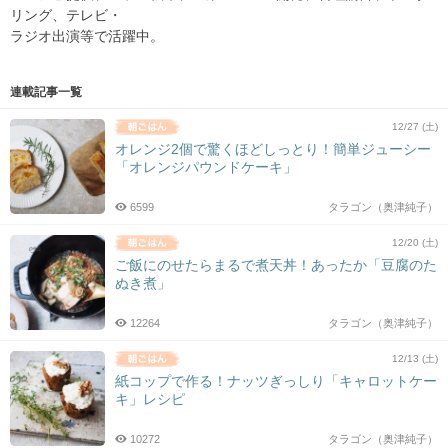
リング、テレビ・
ラジオ出演等で活躍中。
連載記事一覧
12/27 (土)
オレンジ2個で驚くほどしっとり！簡単ジューシー
「オレンジパウンドケーキ」
6599
タラゴン（奥津純子）
12/20 (土)
ご飯にのせたらまるで煮天丼！あったか「豆腐のた
ぬき煮」
12264
タラゴン（奥津純子）
12/13 (土)
紙コップで作る！ナッツぎっしり「キャロットケー
キ」レシピ
10272
タラゴン（奥津純子）