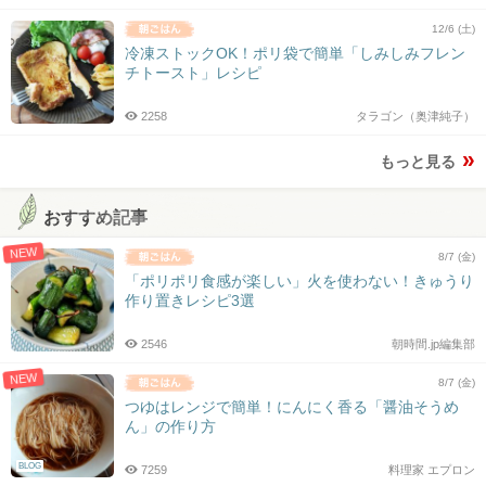
12/6 (土)
冷凍ストックOK！ポリ袋で簡単「しみしみフレン
チトースト」レシピ
2258
タラゴン（奥津純子）
もっと見る
おすすめ記事
NEW
8/7 (金)
「ポリポリ食感が楽しい」火を使わない！きゅうり
作り置きレシピ3選
2546
朝時間.jp編集部
NEW
8/7 (金)
つゆはレンジで簡単！にんにく香る「醤油そうめ
ん」の作り方
BLOG
7259
料理家 エプロン