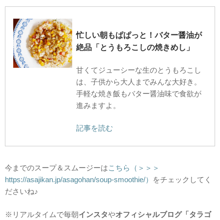
忙しい朝もぱぱっと！バター醤油が
絶品「とうもろこしの焼きめし」
甘くてジューシーな生のとうもろこし
は、子供から大人までみんな大好き。
手軽な焼き飯もバター醤油味で食欲が
進みますよ。
記事を読む
今までのスープ＆スムージーは
こちら（＞＞＞
https://asajikan.jp/asagohan/soup-smoothie/）
をチェックしてく
ださいね♪
※リアルタイムで毎朝
インスタ
や
オフィシャルブログ「タラゴ