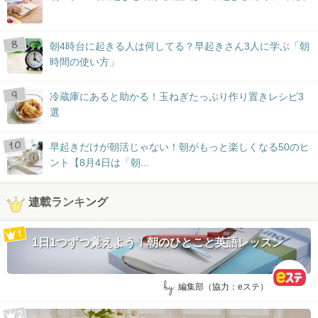
朝4時台に起きる人は何してる？早起きさん3人に学ぶ「朝
時間の使い方」
冷蔵庫にあると助かる！玉ねぎたっぷり作り置きレシピ3
選
早起きだけが朝活じゃない！朝がもっと楽しくなる50のヒ
ント【8月4日は「朝...
連載ランキング
1日1つずつ覚えよう！朝のひとこと英語レッスン
by:
編集部（協力：eステ）