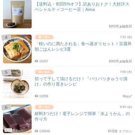
【送料込・初回5%オフ】訳ありおトク！大好評ス
ペシャルティコーヒー豆｜Aima
朝時間.jp編集部
7/31 (金)
「軽いのに満たされる」食べ過ぎリセット！豆腐丼
朝ごはんレシピ3選
10267
朝時間.jp編集部
7/30 (木)
切って干して漬けるだけ！『パリパリきゅうり漬
け』の作り置きレシピ
19358
Mayu*
8/30 (金)
材料3つだけ！電子レンジで簡単「水ようかん」の
作り方
BLOG
138845
料理家 エプロン