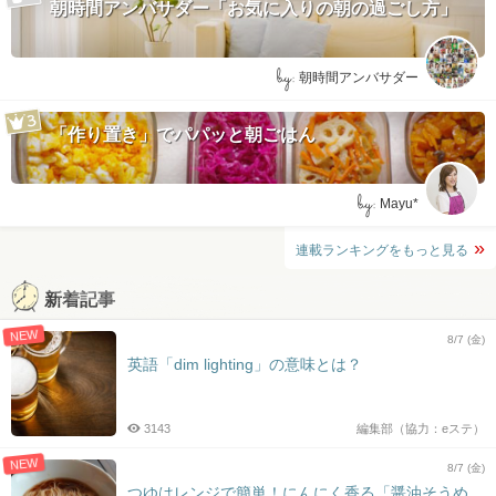
朝時間アンバサダー「お気に入りの朝の過ごし方」
by:
朝時間アンバサダー
「作り置き」でパパッと朝ごはん
by:
Mayu*
連載ランキングをもっと見る
新着記事
NEW
8/7 (金)
英語「dim lighting」の意味とは？
3143
編集部（協力：eステ）
NEW
8/7 (金)
つゆはレンジで簡単！にんにく香る「醤油そうめ