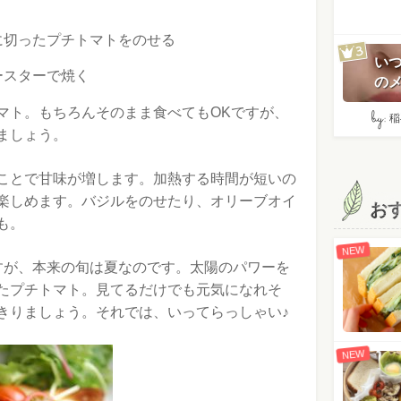
に切ったプチトマトをのせる
い
ースターで焼く
のメ
マト。もちろんそのまま食べてもOKですが、
by:
稲
ましょう。
ことで甘味が増します。加熱する時間が短いの
楽しめます。バジルをのせたり、オリーブオイ
お
も。
NEW
すが、本来の旬は夏なのです。太陽のパワーを
たプチトマト。見てるだけでも元気になれそ
きりましょう。それでは、いってらっしゃい♪
NEW