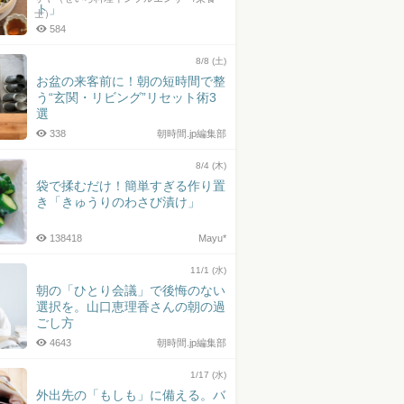
ト」
士）
584
8/8 (土)
お盆の来客前に！朝の短時間で整
う“玄関・リビング”リセット術3
選
338
朝時間.jp編集部
8/4 (木)
袋で揉むだけ！簡単すぎる作り置
き「きゅうりのわさび漬け」
138418
Mayu*
11/1 (水)
朝の「ひとり会議」で後悔のない
選択を。山口恵理香さんの朝の過
ごし方
4643
朝時間.jp編集部
1/17 (水)
外出先の「もしも」に備える。バ