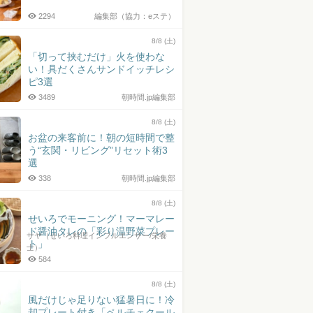
2294
編集部（協力：eステ）
8/8 (土)
「切って挟むだけ」火を使わな
い！具だくさんサンドイッチレシ
ピ3選
3489
朝時間.jp編集部
8/8 (土)
お盆の来客前に！朝の短時間で整
う“玄関・リビング”リセット術3
選
338
朝時間.jp編集部
8/8 (土)
せいろでモーニング！マーマレー
ド醤油タレの「彩り温野菜プレー
サヤ（せいろ料理インフルエンサー/栄養
ト」
士）
584
8/8 (土)
風だけじゃ足りない猛暑日に！冷
却プレート付き「ペルチェクール