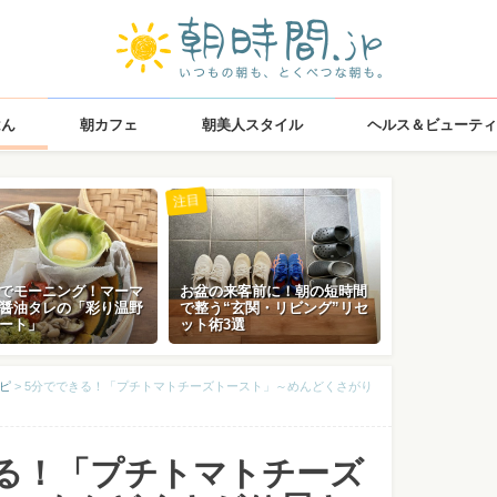
はん
朝カフェ
朝美人スタイル
ヘルス＆ビューティ
注目
でモーニング！マーマ
お盆の来客前に！朝の短時間
醤油タレの「彩り温野
で整う“玄関・リビング”リセ
ート」
ット術3選
ピ
>
5分でできる！「プチトマトチーズトースト」～めんどくさがり
きる！「プチトマトチーズ