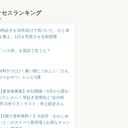
クセスランキング
7
5時起きを30年続けて気づいた。心と体
を整え、1日を充実させる朝習慣
「バス停」を英語で言うと？
材料3つだけ！暑い朝にうれしい「ひん
やりおやつ」レシピ3選
【参加者募集】8/22開催！9月から変わ
りたい人へ！早起き習慣化と“自分時
間”の作り方｜ゲスト：井上皓史さん
【2個で送料無料！】大好評「おかしめ
いと」のスイーツ新登場 | お得なキャン