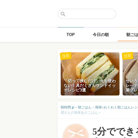
TOP
今日の朝
朝ご
Skip
注目
注目
to
content
「切って挟むだけ」火を使わ
せいろ
ない！具だくさんサンドイッ
レード
チレシピ3選
菜プレ
朝時間.jp
>
朝ごはん
>
簡単♪わくわく朝ごはんレシ
屋さんの簡単あさごはん～
5分でで