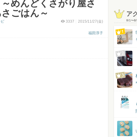
」～めんどくさがり屋さ
あさごはん～
ア
8/1
〜
8/
シピ
3337
2015/11/27(金)
福田淳子