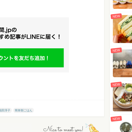
NEW
NEW
NEW
福田淳子
簡単朝ごはん
NEW
Nice to meet you!