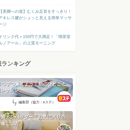
【美脚への道】むくみ足首をすっきり！
アキレス腱がシュッと見える簡単マッサ
ージ
ドリンク代＋150円で大満足！「喫茶室
ルノアール」の上質モーニング
載ランキング
日1つずつ覚えよう！朝のひとこと
語レッスン
by:
編集部（協力：eステ）
時間アンバサダー「お気に入りの
の過ごし方」