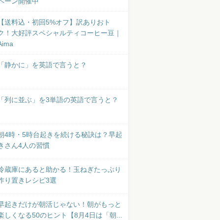
ペーン開催中
【送料込・初回5%オフ】訳ありおト
ク！大好評スペシャルティコーヒー豆｜
Aima
「静かに」を英語で言うと？
「列に並ぶ」を3単語の英語で言うと？
朝4時・5時台起きを続ける秘訣は？早起
きさん4人の習慣
冷蔵庫にあると助かる！玉ねぎたっぷり
作り置きレシピ3選
早起きだけが朝活じゃない！朝がもっと
楽しくなる50のヒント【8月4日は「朝...