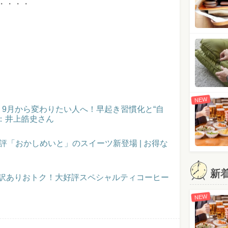
・・・・
NEW
催！9月から変わりたい人へ！早起き習慣化と“自
：井上皓史さん
評「おかしめいと」のスイーツ新登場 | お得な
新
】訳ありおトク！大好評スペシャルティコーヒー
NEW