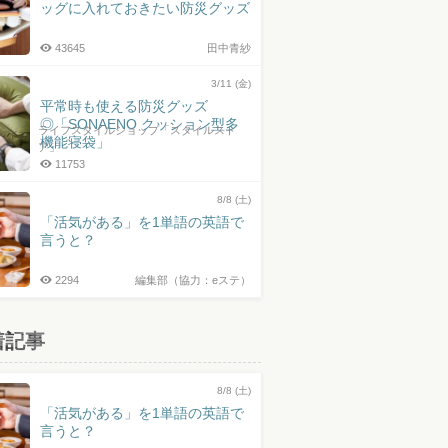
ッグに入れておきたい防災グッズ
43645
田中青紗
3/11 (金)
平常時も使える防災グッズ
◎「SONAENO クッション型多
ライフスタイルショップ「スタイルスト
機能寝袋」
ア」
11753
8/8 (土)
「活気がある」を1単語の英語で
言うと？
2294
編集部（協力：eステ）
着記事
8/8 (土)
「活気がある」を1単語の英語で
言うと？