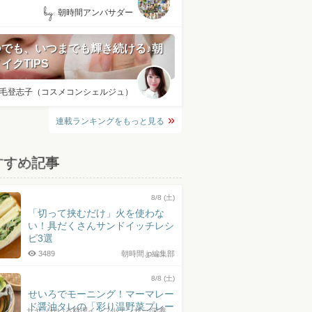
by:
朝時間アンバサダー
つでも、いつまでも輝き続ける♪朝
イクTIPS
毛登志子（コスメコンシェルジュ）
連載ランキングをもっと見る
すすめ記事
8/8 (土)
「切って挟むだけ」火を使わな
い！具だくさんサンドイッチレシ
ピ3選
3489
朝時間.jp編集部
8/8 (土)
せいろでモーニング！マーマレー
ド醤油タレの「彩り温野菜プレー
サヤ（せいろ料理インフルエンサー/栄養