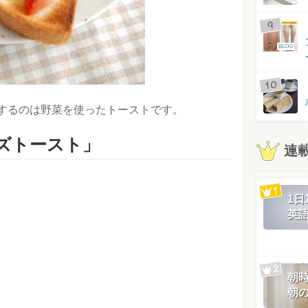
BLOG
するのは野菜を使ったトーストです。
ズトースト」
連
1
英
朝
朝